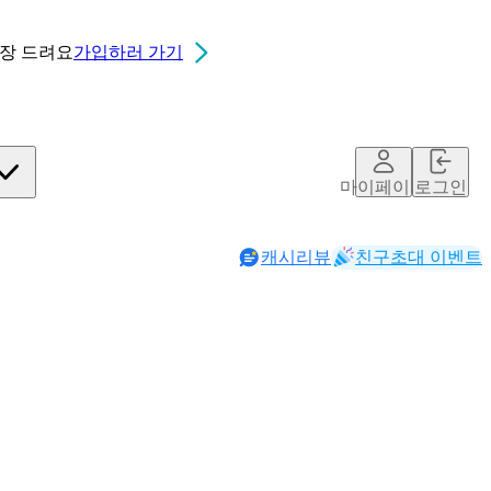
0장
드려요
가입하러 가기
마이페이지
로그인
캐시리뷰
친구초대 이벤트