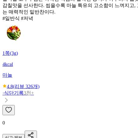
감칠맛을 선사한다. 씹을수록 마늘 특유의 고소함이 느껴지고, 
는 매력적인 밑반찬이다.
#일반식 #저녁
1쪽(3g)
4kcal
마늘
4.8
(리뷰
326
개)
·
식단기록
3천+
0
신고·제보