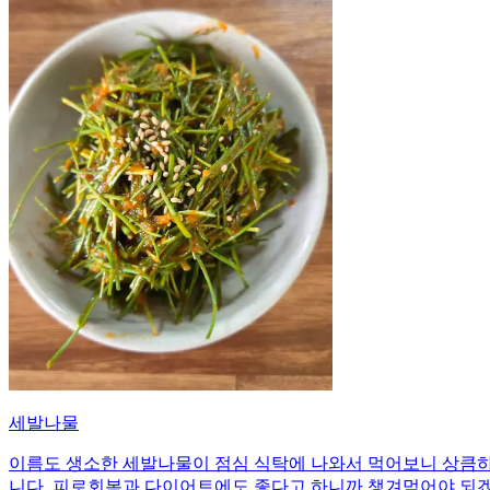
세발나물
이름도 생소한 세발나물이 점심 식탁에 나와서 먹어보니 상큼하
니다. 피로회복과 다이어트에도 좋다고 하니까 챙겨먹어야 되