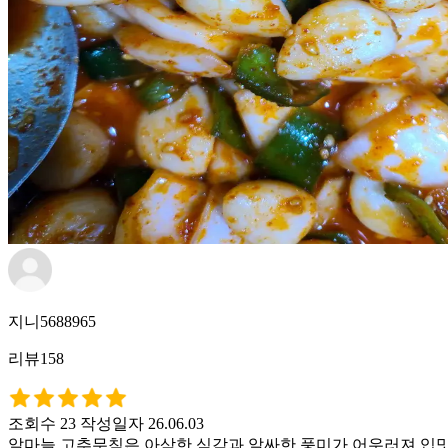
지니5688965
리뷰158
조회수 23
작성일자 26.06.03
알마늘 고추무침은 아삭한 식감과 알싸한 풍미가 어우러져 입맛