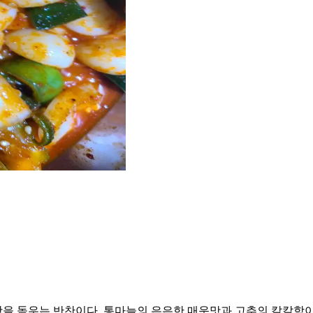
을 돋우는 반찬이다. 통마늘의 은은한 매운맛과 고추의 칼칼함이