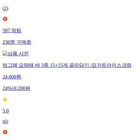
(
2
)
597
적립
236
명
구매중
빙그레 요맘때 바 3종 15+15개 골라담기 /요거트아이스크림
24,000
원
24
%
18,200
원
5.0
(
6
)