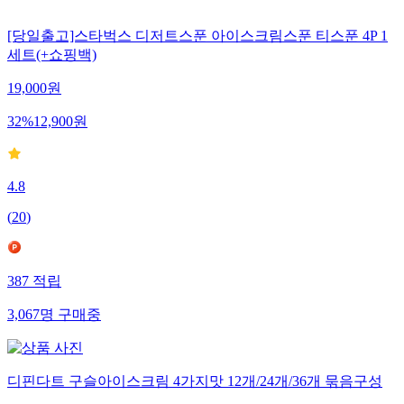
[당일출고]스타벅스 디저트스푼 아이스크림스푼 티스푼 4P 1
세트(+쇼핑백)
19,000
원
32
%
12,900
원
4.8
(
20
)
387
적립
3,067
명
구매중
디핀다트 구슬아이스크림 4가지맛 12개/24개/36개 묶음구성