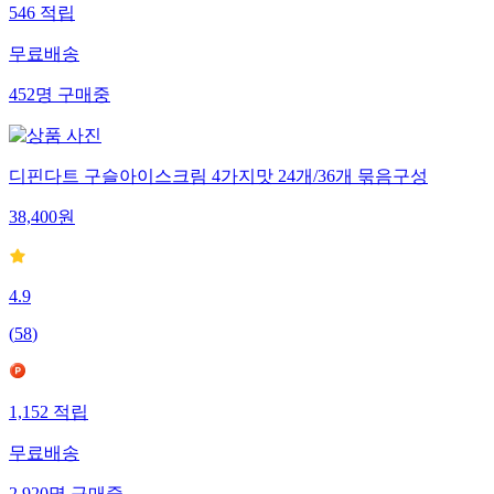
546
적립
무료배송
452
명
구매중
디핀다트 구슬아이스크림 4가지맛 24개/36개 묶음구성
38,400
원
4.9
(
58
)
1,152
적립
무료배송
2,920
명
구매중