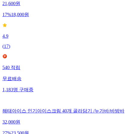
21,600
원
17
%
18,000
원
4.9
(
17
)
540
적립
무료배송
1,183
명
구매중
해태아이스 인기아이스크림 40개 골라담기 /누가바/바밤바
32,000
원