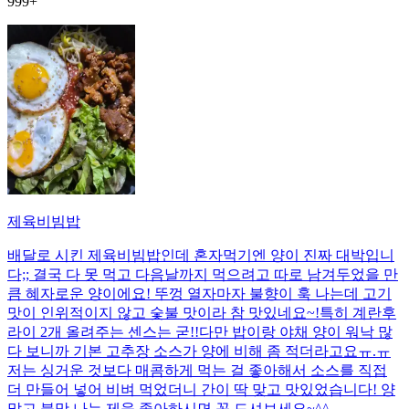
999+
제육비빔밥
배달로 시킨 제육비빔밥인데 혼자먹기엔 양이 진짜 대박입니
다;; 결국 다 못 먹고 다음날까지 먹으려고 따로 남겨두었을 만
큼 혜자로운 양이에요! 뚜껑 열자마자 불향이 훅 나는데 고기
맛이 인위적이지 않고 숯불 맛이라 참 맛있네요~!특히 계란후
라이 2개 올려주는 센스는 굳!! ​다만 밥이랑 야채 양이 워낙 많
다 보니까 기본 고추장 소스가 양에 비해 좀 적더라고요ㅠ.ㅠ
저는 싱거운 것보다 매콤하게 먹는 걸 좋아해서 소스를 직접
더 만들어 넣어 비벼 먹었더니 간이 딱 맞고 맛있었습니다! 양
많고 불맛 나는 제육 좋아하시면 꼭 드셔보세요~^^