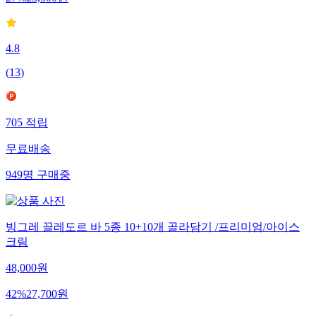
27
%
23,500
원
4.8
(
13
)
705
적립
무료배송
949
명
구매중
빙그레 끌레도르 바 5종 10+10개 골라담기 /프리미엄/아이스
크림
48,000
원
42
%
27,700
원