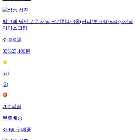
462
명
구매중
빙그레 딥앤로우 저당 크런치바 3종(커피/초코/바닐라) /저당
아이스크림
35,000
원
33
%
23,400
원
5.0
(
2
)
702
적립
무료배송
339
명
구매중