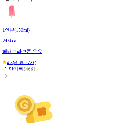
1인분(150ml)
245kcal
해태
브라보콘 우유
4.8
(리뷰
27
개)
·
식단기록
346회