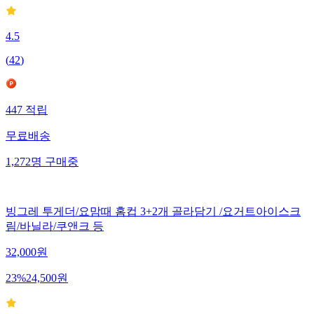
4.5
(
42
)
447
적립
무료배송
1,272
명
구매중
빙그레 투게더/요맘때 홈컵 3+2개 골라담기 /요거트아이스크
림/바닐라/쿠앤크 등
32,000
원
23
%
24,500
원