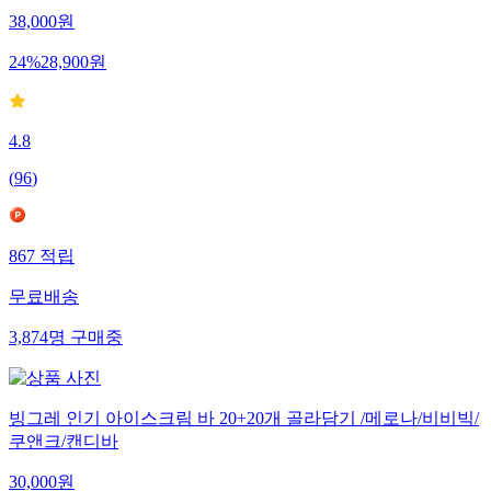
38,000
원
24
%
28,900
원
4.8
(
96
)
867
적립
무료배송
3,874
명
구매중
빙그레 인기 아이스크림 바 20+20개 골라담기 /메로나/비비빅/
쿠앤크/캔디바
30,000
원