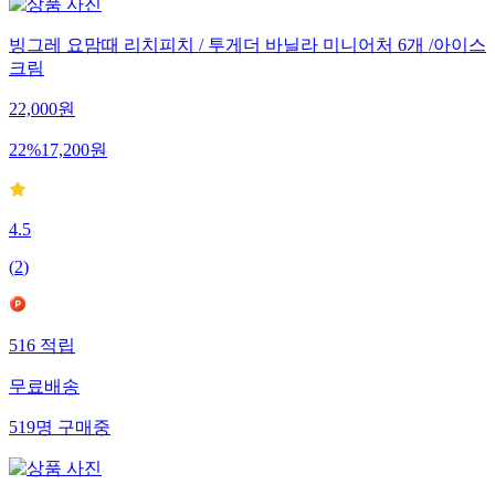
빙그레 요맘때 리치피치 / 투게더 바닐라 미니어처 6개 /아이스
크림
22,000
원
22
%
17,200
원
4.5
(
2
)
516
적립
무료배송
519
명
구매중