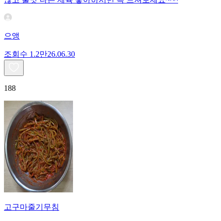
으앵
조회수
1.2만
26.06.30
188
고구마줄기무침