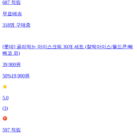
687
적립
무료배송
318
명
구매중
[롯데] 골라먹는 아이스크림 30개 세트 (찰떡아이스/월드콘/빠
삐코 외)
39,900
원
50
%
19,900
원
5.0
(
3
)
597
적립