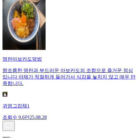
명란아보카도덮밥
짭조름한 명란과 부드러운 아보카도의 조합으로 즐거운 점심
입니다 야채가 적절하게 들어가서 식감을 놓치지 않고 매우 만
족합니다.
귀염그잡채1
조회수
9.6만
25.08.28