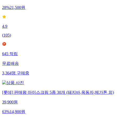
28
%
21,500
원
4.9
(
105
)
645
적립
무료배송
3,364
명
구매중
[롯데] 판매왕 아이스크림 5종 30개 (돼지바,옥동자,메가톤 외)
39,900
원
63
%
14,900
원