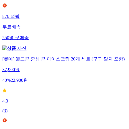
876
적립
무료배송
550
명
구매중
[롯데] 월드콘 중심 콘 아이스크림 20개 세트 (구구·말차 포함)
37,900
원
40
%
22,900
원
4.3
(
3
)