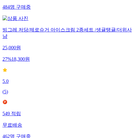
484
명
구매중
빙그레 저당/제로슈거 아이스크림 2종세트 /생귤탱귤/더위사
냥
25,000
원
27
%
18,300
원
5.0
(
5
)
549
적립
무료배송