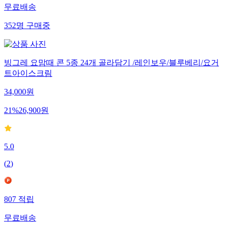
무료배송
352
명
구매중
빙그레 요맘때 콘 5종 24개 골라담기 /레인보우/블루베리/요거
트아이스크림
34,000
원
21
%
26,900
원
5.0
(
2
)
807
적립
무료배송