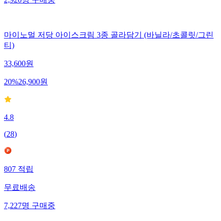
마이노멀 저당 아이스크림 3종 골라담기 (바닐라/초콜릿/그린
티)
33,600
원
20
%
26,900
원
4.8
(
28
)
807
적립
무료배송
7,227
명
구매중