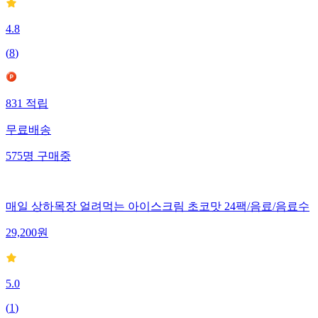
4.8
(
8
)
831
적립
무료배송
575
명
구매중
매일 상하목장 얼려먹는 아이스크림 초코맛 24팩/음료/음료수
29,200
원
5.0
(
1
)