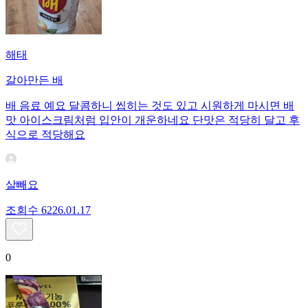
해태
갈아만든 배
배 음료 예요 달콤하니 씹히는 것도 있고 시원하게 마시면 배
맛 아이스크림처럼 입안이 개운하네요 단맛은 적당히 달고 후
식으로 적당해요
살빼요
조회수
62
26.01.17
0