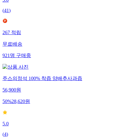
5.0
(
41
)
267
적립
무료배송
921
명
구매중
주스의정석 100% 착즙 양배추사과즙
56,900
원
50
%
28,620
원
5.0
(
4
)