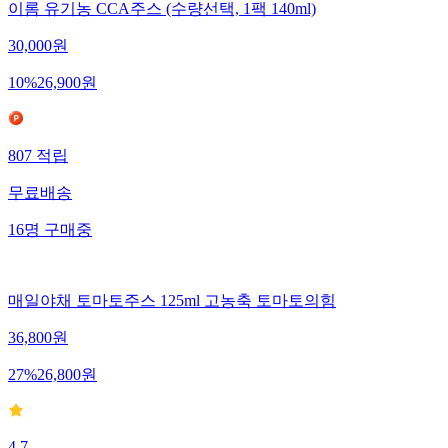
이롬 유기농 CCA주스 (수량선택, 1팩 140ml)
30,000
원
10
%
26,900
원
807
적립
무료배송
16
명
구매중
매일야채 토마토주스 125ml 고농축 토마토의힘
36,800
원
27
%
26,800
원