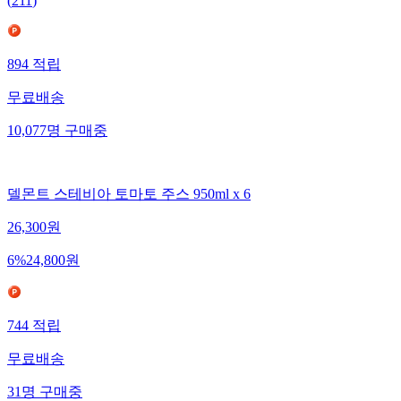
(
211
)
894
적립
무료배송
10,077
명
구매중
델몬트 스테비아 토마토 주스 950ml x 6
26,300
원
6
%
24,800
원
744
적립
무료배송
31
명
구매중