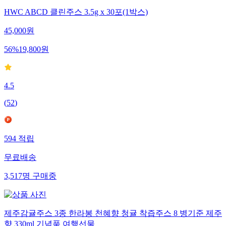
HWC ABCD 클린주스 3.5g x 30포(1박스)
45,000
원
56
%
19,800
원
4.5
(
52
)
594
적립
무료배송
3,517
명
구매중
제주감귤주스 3종 한라봉 천혜향 청귤 착즙주스 8 병기준 제주