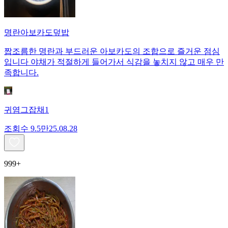
명란아보카도덮밥
짭조름한 명란과 부드러운 아보카도의 조합으로 즐거운 점심
입니다 야채가 적절하게 들어가서 식감을 놓치지 않고 매우 만
족합니다.
귀염그잡채1
조회수
9.5만
25.08.28
999+