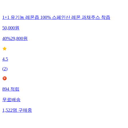
1+1 유기농 레몬즙 100% 스페인산 레몬 과채주스 착즙
50,000
원
40
%
29,800
원
4.5
(
2
)
894
적립
무료배송
1,522
명
구매중