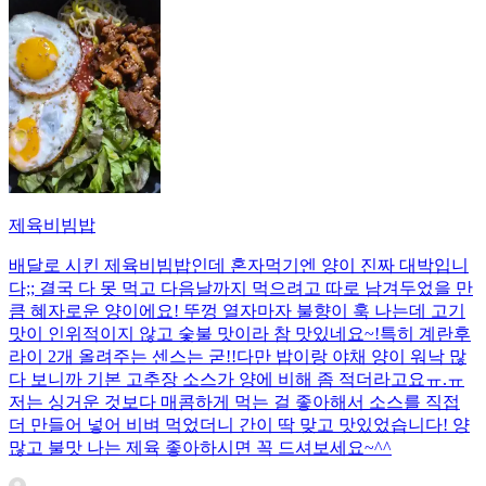
제육비빔밥
배달로 시킨 제육비빔밥인데 혼자먹기엔 양이 진짜 대박입니
다;; 결국 다 못 먹고 다음날까지 먹으려고 따로 남겨두었을 만
큼 혜자로운 양이에요! 뚜껑 열자마자 불향이 훅 나는데 고기
맛이 인위적이지 않고 숯불 맛이라 참 맛있네요~!특히 계란후
라이 2개 올려주는 센스는 굳!! ​다만 밥이랑 야채 양이 워낙 많
다 보니까 기본 고추장 소스가 양에 비해 좀 적더라고요ㅠ.ㅠ
저는 싱거운 것보다 매콤하게 먹는 걸 좋아해서 소스를 직접
더 만들어 넣어 비벼 먹었더니 간이 딱 맞고 맛있었습니다! 양
많고 불맛 나는 제육 좋아하시면 꼭 드셔보세요~^^