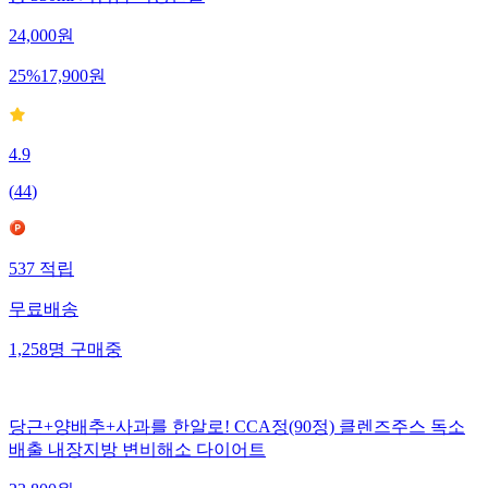
향 330ml 기념품 여행선물
24,000
원
25
%
17,900
원
4.9
(
44
)
537
적립
무료배송
1,258
명
구매중
당근+양배추+사과를 한알로! CCA정(90정) 클렌즈주스 독소
배출 내장지방 변비해소 다이어트