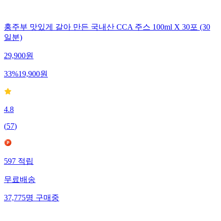
홍주부 맛있게 갈아 만든 국내산 CCA 주스 100ml X 30포 (30
일분)
29,900
원
33
%
19,900
원
4.8
(
57
)
597
적립
무료배송
37,775
명
구매중