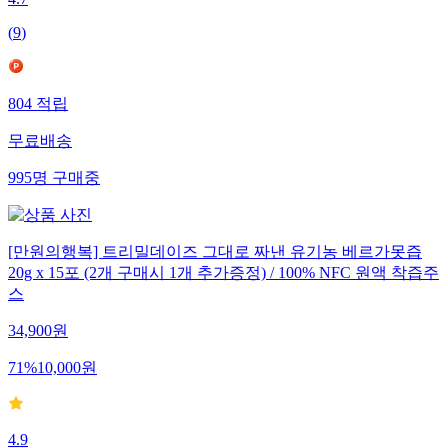
4.7
(
9
)
804
적립
무료배송
995
명
구매중
[만원의행복] 트리밀데이즈 그대로 짜낸 유기농 베르가못즙
20g x 15포 (2개 구매시 1개 추가증정) / 100% NFC 원액 착즙주
스
34,900
원
71
%
10,000
원
4.9