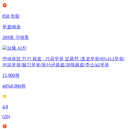
858
적립
무료배송
269
명
구매중
연세유업 인기 음료 · 가공우유 모음전 /초코우유/바나나우유/
커피우유/딸기우유/유산균음료/과채음료/주스/a2우유
15,900
원
44
%
8,900
원
4.8
(
20
)