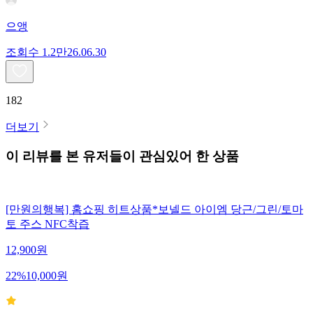
으앵
조회수
1.2만
26.06.30
182
더보기
이 리뷰를 본 유저들이 관심있어 한 상품
[만원의행복] 홈쇼핑 히트상품*보넬드 아이엠 당근/그린/토마
토 주스 NFC착즙
12,900
원
22
%
10,000
원