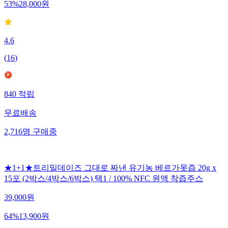
53
%
28,000
원
4.6
(
16
)
840
적립
무료배송
2,716
명
구매중
★1+1★트리밀데이즈 그대로 짜낸 유기농 베르가못즙 20g x
15포 (2박스/4박스/6박스) 택1 / 100% NFC 원액 착즙주스
39,000
원
64
%
13,900
원