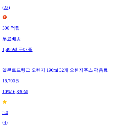
(
23
)
300
적립
무료배송
1,495
명
구매중
델몬트드링크 오렌지 190ml 32개 오렌지주스 팩음료
18,700
원
10
%
16,830
원
5.0
(
4
)