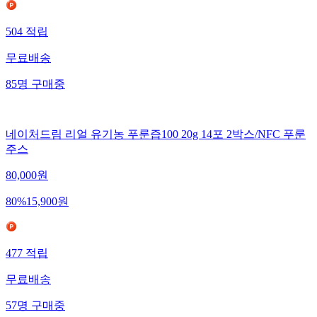
504
적립
무료배송
85
명
구매중
네이처드림 리얼 유기농 푸룬즙100 20g 14포 2박스/NFC 푸룬
주스
80,000
원
80
%
15,900
원
477
적립
무료배송
57
명
구매중