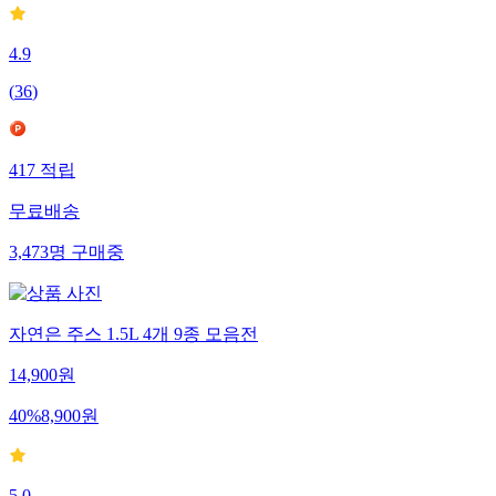
4.9
(
36
)
417
적립
무료배송
3,473
명
구매중
자연은 주스 1.5L 4개 9종 모음전
14,900
원
40
%
8,900
원