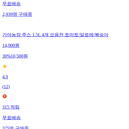
무료배송
2,939
명
구매중
가야농장 주스 1.5L 4개 모음전 토마토/알로에/복숭아
14,900
원
30
%
10,500
원
4.9
(
12
)
315
적립
무료배송