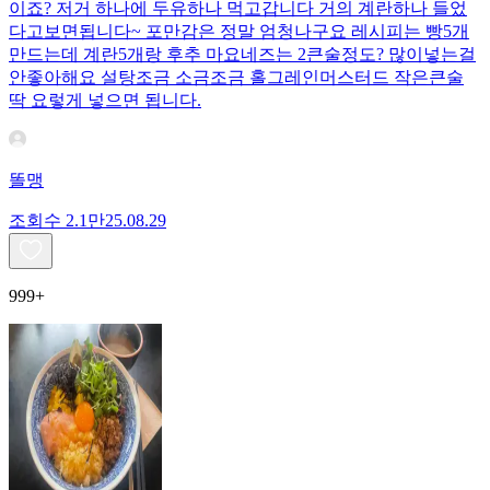
이죠? 저거 하나에 두유하나 먹고갑니다 거의 계란하나 들었
다고보면됩니다~ 포만감은 정말 엄청나구요 레시피는 빵5개
만드는데 계란5개랑 후추 마요네즈는 2큰술정도? 많이넣는걸
안좋아해요 설탕조금 소금조금 홀그레인머스터드 작은큰술
딱 요렇게 넣으면 됩니다.
똘맹
조회수
2.1만
25.08.29
999+