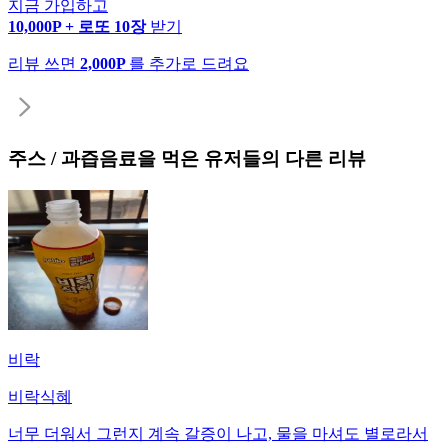
지금 가입하고
10,000P + 로또 10장
받기
리뷰 쓰면
2,000P
를 추가로 드려요
주스 / 과즙음료
을 먹은 유저들의 다른 리뷰
비락
비락식혜
너무 더워서 그런지 계속 갈증이 나고, 물을 마셔도 별로라서