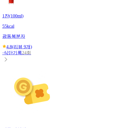
1잔(100ml)
55kcal
광동
복분자
4.8
(리뷰
9
개)
·
식단기록
24회