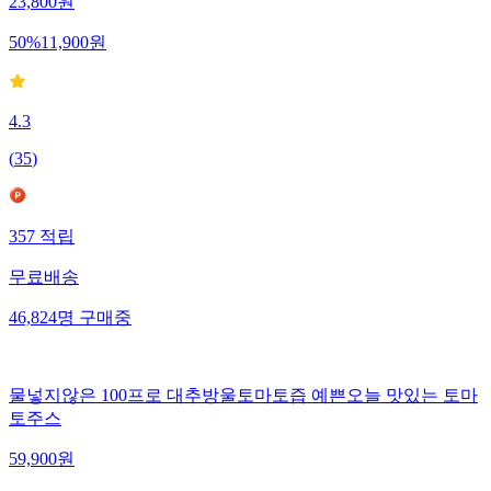
23,800
원
50
%
11,900
원
4.3
(
35
)
357
적립
무료배송
46,824
명
구매중
물넣지않은 100프로 대추방울토마토즙 예쁜오늘 맛있는 토마
토주스
59,900
원