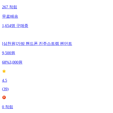
267
적립
무료배송
1,654
명
구매중
[삼천원]가방 핸드폰 진주스트랩 펜던트
9,500
원
68
%
3,000
원
4.5
(
39
)
0
적립