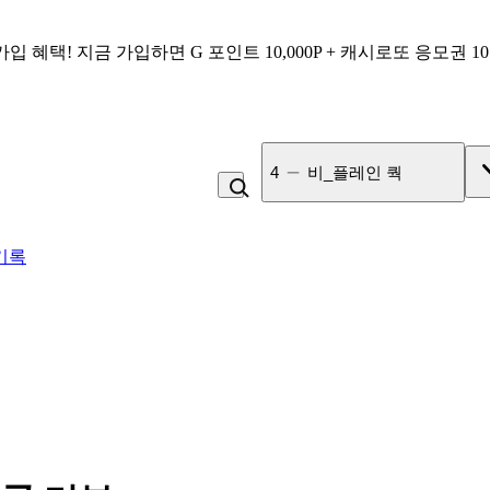
가입 혜택!
지금 가입하면
G 포인트 10,000P + 캐시로또 응모권 1
4
비_플레인 쿽
기록