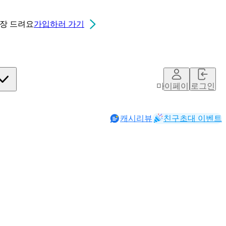
0장
드려요
가입하러 가기
마이페이지
로그인
캐시리뷰
친구초대 이벤트