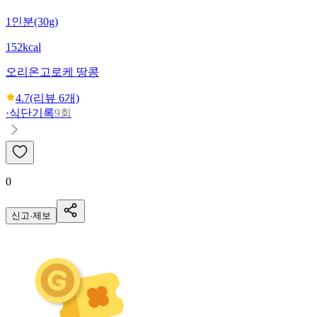
1인분(30g)
152kcal
오리온
고로케 땅콩
4.7
(리뷰
6
개)
·
식단기록
9회
0
신고·제보