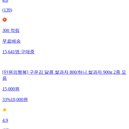
4.6
(
139
)
300
적립
무료배송
15,641
명
구매중
[만원의행복] 구운김 달콤 쌀과자 800/허니 쌀과자 900g 2종 모
음
15,000
원
33
%
10,000
원
4.9