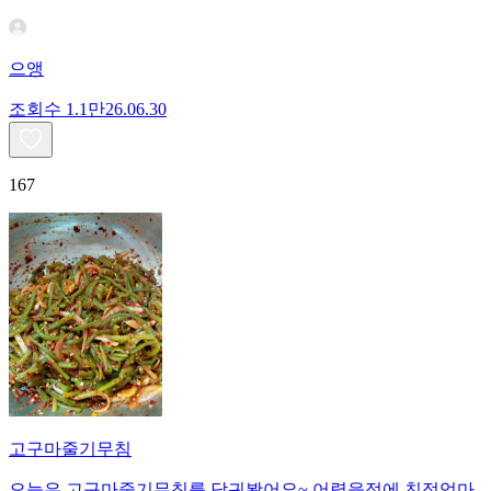
으앵
조회수
1.1만
26.06.30
167
고구마줄기무침
오늘은 고구마줄기무침를 담궈봤어요~ 어렸을적에 친정엄마