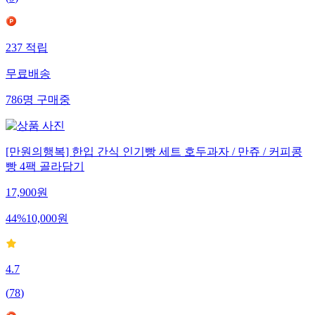
237
적립
무료배송
786
명
구매중
[만원의행복] 한입 간식 인기빵 세트 호두과자 / 만쥬 / 커피콩
빵 4팩 골라담기
17,900
원
44
%
10,000
원
4.7
(
78
)