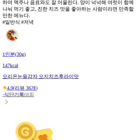
하며 맥주나 음료와도 잘 어울린다. 양이 넉넉해 여럿이 함께
나눠 먹기 좋고, 진한 치즈 맛을 좋아하는 사람이라면 만족할
만한 메뉴다.
#일반식 #저녁
1인분(30g)
147kcal
오리온
눈을감자 오지치즈후라이맛
4.9
(리뷰
36
개)
·
식단기록
68회