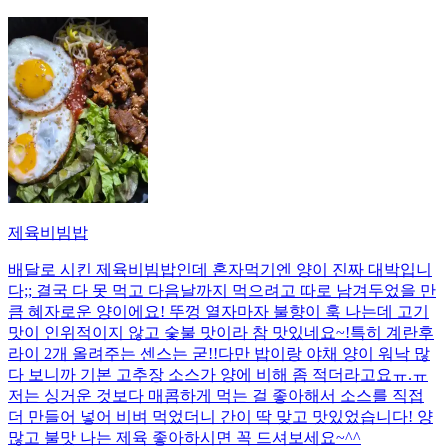
제육비빔밥
배달로 시킨 제육비빔밥인데 혼자먹기엔 양이 진짜 대박입니
다;; 결국 다 못 먹고 다음날까지 먹으려고 따로 남겨두었을 만
큼 혜자로운 양이에요! 뚜껑 열자마자 불향이 훅 나는데 고기
맛이 인위적이지 않고 숯불 맛이라 참 맛있네요~!특히 계란후
라이 2개 올려주는 센스는 굳!! ​다만 밥이랑 야채 양이 워낙 많
다 보니까 기본 고추장 소스가 양에 비해 좀 적더라고요ㅠ.ㅠ
저는 싱거운 것보다 매콤하게 먹는 걸 좋아해서 소스를 직접
더 만들어 넣어 비벼 먹었더니 간이 딱 맞고 맛있었습니다! 양
많고 불맛 나는 제육 좋아하시면 꼭 드셔보세요~^^