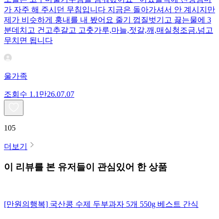
가 자주 해 주시던 무침입니다 지금은 돌아가셔서 안 계시지만
제가 비슷하게 훙내를 내 봤어요 줄기 껍질벗기고 끓는물에 3
분데치고 건고추갈고 고춧가루,마늘,젓갈,깨,매실청조금.넘고
무치면 됩니다
울가족
조회수
1.1만
26.07.07
105
더보기
이 리뷰를 본 유저들이 관심있어 한 상품
[만원의행복] 국산콩 수제 두부과자 5개 550g 베스트 간식