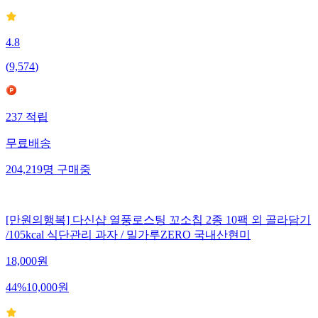
4.8
(
9,574
)
237
적립
무료배송
204,219
명
구매중
[만원의행복] 다신샵 열풍로스팅 꼬소칩 2종 10팩 외 골라담기
/105kcal 식단관리 과자 / 밀가루ZERO 국내산현미
18,000
원
44
%
10,000
원