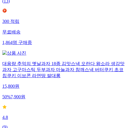
(
13
)
300
적립
무료배송
1,864
명
구매중
대용량 추억의 옛날과자 18종 김맛스낵 오란다 왕소라 생강맛
과자 고구마스틱 두부과자 마늘과자 참깨스낵 버터쿠키 초코
칩쿠키 이브콘 라면땅 쌀대롱
15,800
원
50
%
7,900
원
4.8
(
9
)