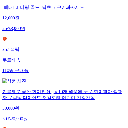
[해태] 버터링 골드+딥초코 쿠키과자세트
12,000
원
26
%
8,900
원
267
적립
무료배송
110
명
구매중
기름제로 국산 현미칩 60g x 10개 열풍에 구운 현미과자 쌀과
자 무설탕 다이어트 저칼로리 어린이 건강간식
30,000
원
30
%
20,900
원