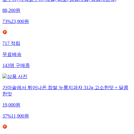
고구마, 자색고구마, 메밀, 파로, 생감자칩, 생감자스틱)
88,200
원
73
%
23,900
원
717
적립
무료배송
143
명
구매중
가마솥에서 튀어나온 찹쌀 누룽지과자 312g 고소한맛 + 달콤
한맛
19,000
원
37
%
11,900
원