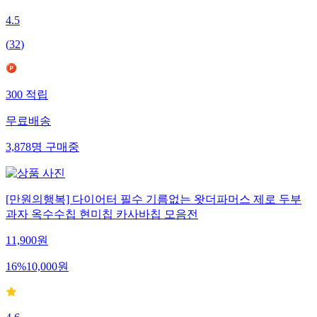
4.5
(
32
)
300
적립
무료배송
3,878
명
구매중
[만원의행복] 다이어터 필수 기름없는 왓더파머스 제로 두부
과자 옥수수칩 현미칩 카사바칩 모음전
11,900
원
16
%
10,000
원