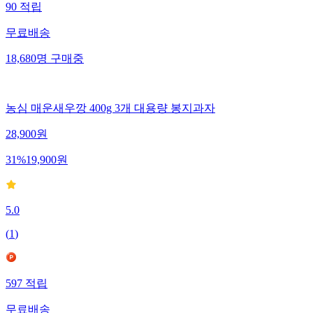
90
적립
무료배송
18,680
명
구매중
농심 매운새우깡 400g 3개 대용량 봉지과자
28,900
원
31
%
19,900
원
5.0
(
1
)
597
적립