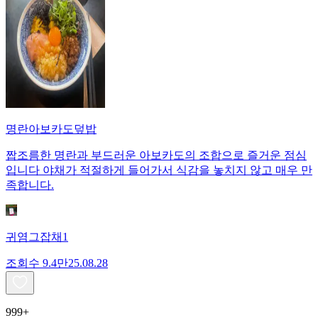
명란아보카도덮밥
짭조름한 명란과 부드러운 아보카도의 조합으로 즐거운 점심
입니다 야채가 적절하게 들어가서 식감을 놓치지 않고 매우 만
족합니다.
귀염그잡채1
조회수
9.4만
25.08.28
999+