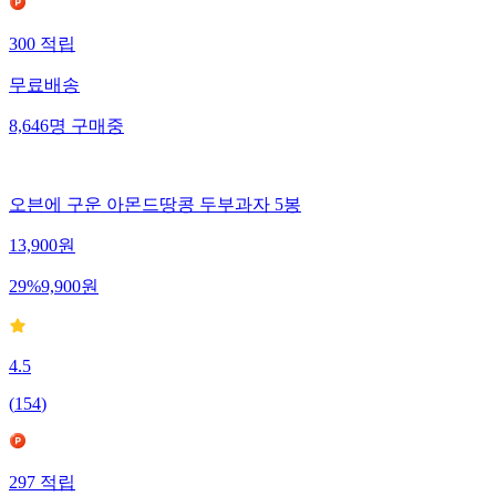
300
적립
무료배송
8,646
명
구매중
오븐에 구운 아몬드땅콩 두부과자 5봉
13,900
원
29
%
9,900
원
4.5
(
154
)
297
적립