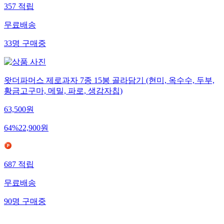
357
적립
무료배송
33
명
구매중
왓더파머스 제로과자 7종 15봉 골라담기 (현미, 옥수수, 두부,
황금고구마, 메밀, 파로, 생감자칩)
63,500
원
64
%
22,900
원
687
적립
무료배송
90
명
구매중