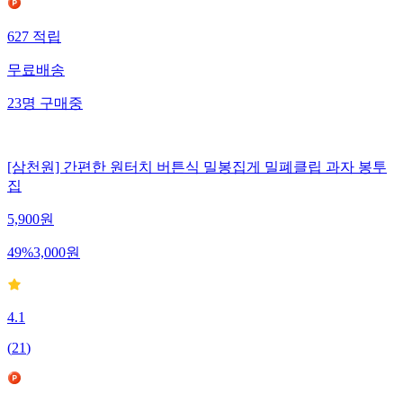
627
적립
무료배송
23
명
구매중
[삼천원] 간편한 원터치 버튼식 밀봉집게 밀폐클립 과자 봉투
집
5,900
원
49
%
3,000
원
4.1
(
21
)