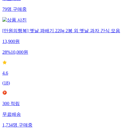
무료배송
79
명
구매중
[만원의행복] 옛날 꽈배기 220g 2봉 외 옛날 과자 간식 모음
13,900
원
28
%
10,000
원
4.6
(
18
)
300
적립
무료배송
1,734
명
구매중