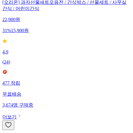
[오리온] 과자선물세트모음전 / 간식박스 / 선물세트 / 사무실
간식 / 어린이간식
22,900
원
31
%
15,900
원
4.9
(
24
)
477
적립
무료배송
3,674
명
구매중
더보기