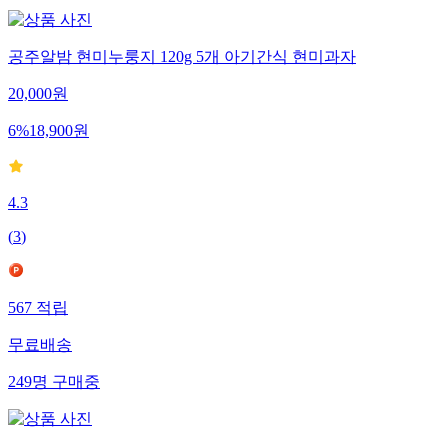
공주알밤 현미누룽지 120g 5개 아기간식 현미과자
20,000
원
6
%
18,900
원
4.3
(
3
)
567
적립
무료배송
249
명
구매중