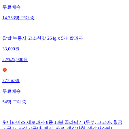
무료배송
14,353
명
구매중
찹쌀 누룽지 고소한맛 264g x 5개 쌀과자
33,000
원
22
%
25,900
원
777
적립
무료배송
54
명
구매중
왓더파머스 제로과자 8종 18봉 골라담기 (두부, 코코아, 황금