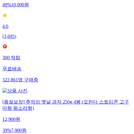
49
%
10,000
원
4.6
(
3,695
)
300
적립
무료배송
322,861
명
구매중
[품질보장] 추억의 옛날 과자 250g 4봉 (오란다 스토리콘 고구
마형 왕소라형)
12,900
원
39
%
7,900
원