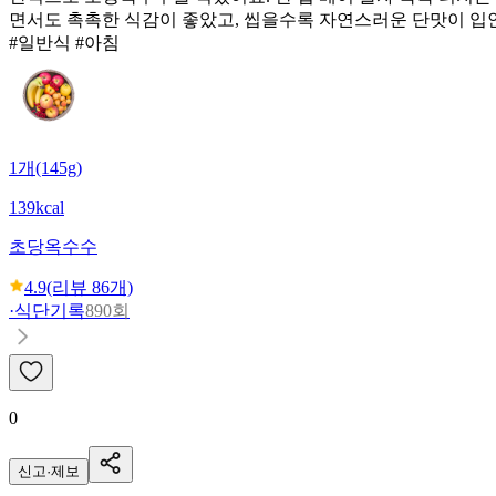
면서도 촉촉한 식감이 좋았고, 씹을수록 자연스러운 단맛이 입
#일반식 #아침
1개(145g)
139kcal
초당옥수수
4.9
(리뷰
86
개)
·
식단기록
890회
0
신고·제보