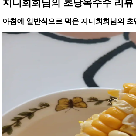
지니희희님의 초당옥수수 리뷰
아침에 일반식으로 먹은 지니희희님의 초