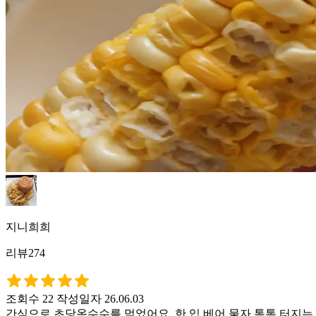
지니희희
리뷰274
조회수 22
작성일자 26.06.03
간식으로 초당옥수수를 먹었어요. 한 입 베어 물자 톡톡 터지는