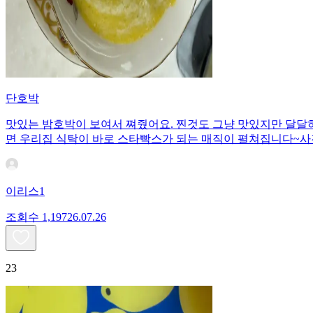
단호박
맛있는 밤호박이 보여서 쪄줬어요. 찐것도 그냥 맛있지만 달달하
면 우리집 식탁이 바로 스타빡스가 되는 매직이 펼쳐집니다~사
이리스1
조회수
1,197
26.07.26
23