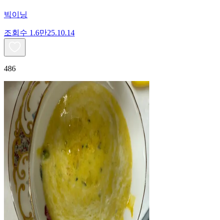
빅이닝
조회수
1.6만
25.10.14
486