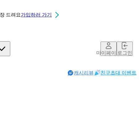
0장
드려요
가입하러 가기
마이페이지
로그인
캐시리뷰
친구초대 이벤트