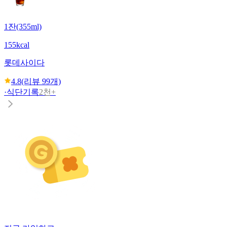
1잔(355ml)
155kcal
롯데
사이다
4.8
(리뷰
99
개)
·
식단기록
2천+