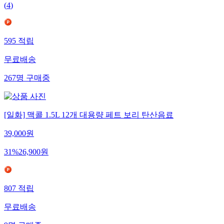
(
4
)
595
적립
무료배송
267
명
구매중
[일화] 맥콜 1.5L 12개 대용량 페트 보리 탄산음료
39,000
원
31
%
26,900
원
807
적립
무료배송