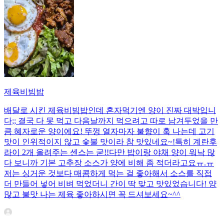
제육비빔밥
배달로 시킨 제육비빔밥인데 혼자먹기엔 양이 진짜 대박입니
다;; 결국 다 못 먹고 다음날까지 먹으려고 따로 남겨두었을 만
큼 혜자로운 양이에요! 뚜껑 열자마자 불향이 훅 나는데 고기
맛이 인위적이지 않고 숯불 맛이라 참 맛있네요~!특히 계란후
라이 2개 올려주는 센스는 굳!! ​다만 밥이랑 야채 양이 워낙 많
다 보니까 기본 고추장 소스가 양에 비해 좀 적더라고요ㅠ.ㅠ
저는 싱거운 것보다 매콤하게 먹는 걸 좋아해서 소스를 직접
더 만들어 넣어 비벼 먹었더니 간이 딱 맞고 맛있었습니다! 양
많고 불맛 나는 제육 좋아하시면 꼭 드셔보세요~^^