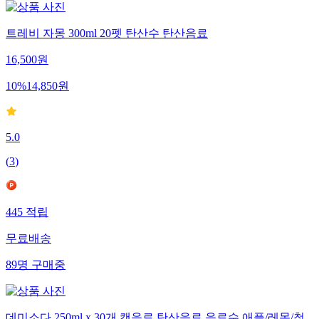
트레비 자몽 300ml 20펫 탄산수 탄산음료
16,500
원
10
%
14,850
원
5.0
(
3
)
445
적립
무료배송
89
명
구매중