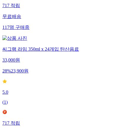
717
적립
무료배송
117
명
구매중
씨그램 라임 350ml x 24개입 탄산음료
33,000
원
28
%
23,900
원
5.0
(
1
)
717
적립