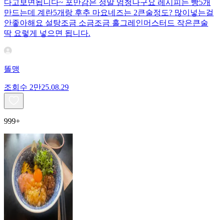
다고보면됩니다~ 포만감은 정말 엄청나구요 레시피는 빵5개
만드는데 계란5개랑 후추 마요네즈는 2큰술정도? 많이넣는걸
안좋아해요 설탕조금 소금조금 홀그레인머스터드 작은큰술
딱 요렇게 넣으면 됩니다.
똘맹
조회수
2만
25.08.29
999+