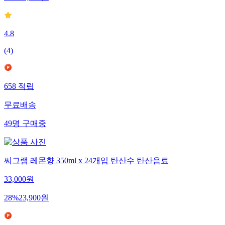
4.8
(
4
)
658
적립
무료배송
49
명
구매중
씨그램 레몬향 350ml x 24개입 탄산수 탄산음료
33,000
원
28
%
23,900
원