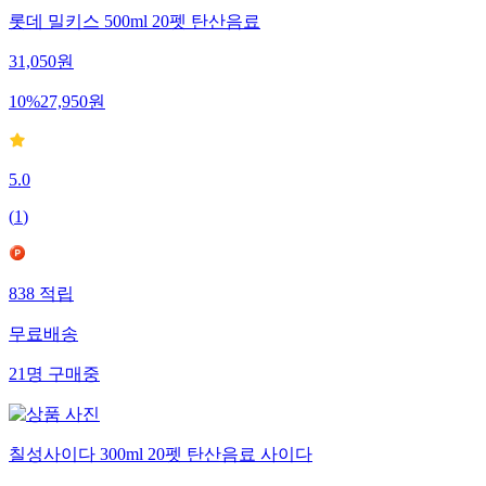
롯데 밀키스 500ml 20펫 탄산음료
31,050
원
10
%
27,950
원
5.0
(
1
)
838
적립
무료배송
21
명
구매중
칠성사이다 300ml 20펫 탄산음료 사이다