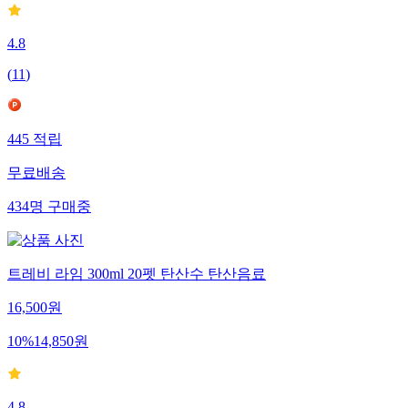
4.8
(
11
)
445
적립
무료배송
434
명
구매중
트레비 라임 300ml 20펫 탄산수 탄산음료
16,500
원
10
%
14,850
원
4.8