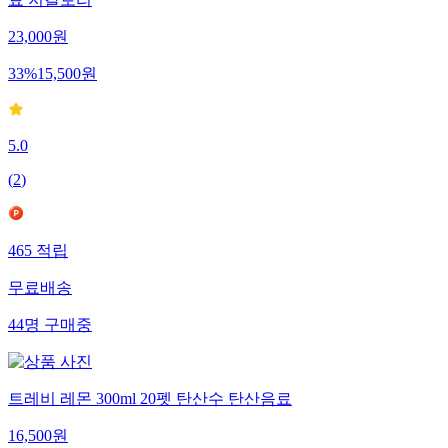
23,000
원
33
%
15,500
원
5.0
(
2
)
465
적립
무료배송
44
명
구매중
트레비 레몬 300ml 20펫 탄산수 탄산음료
16,500
원