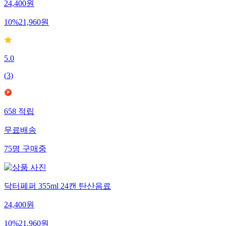
24,400
원
10
%
21,960
원
5.0
(
3
)
658
적립
무료배송
75
명
구매중
닥터페퍼 355ml 24캔 탄산음료
24,400
원
10
%
21,960
원