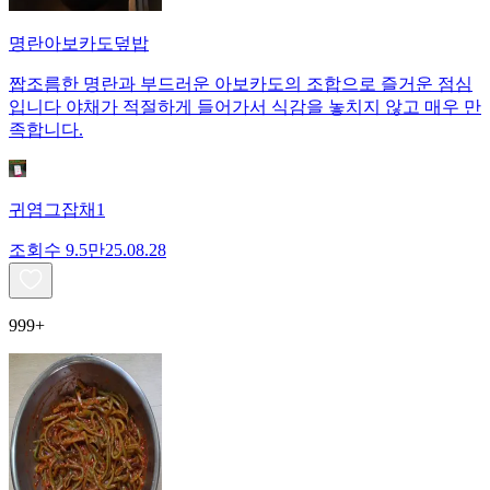
명란아보카도덮밥
짭조름한 명란과 부드러운 아보카도의 조합으로 즐거운 점심
입니다 야채가 적절하게 들어가서 식감을 놓치지 않고 매우 만
족합니다.
귀염그잡채1
조회수
9.5만
25.08.28
999+