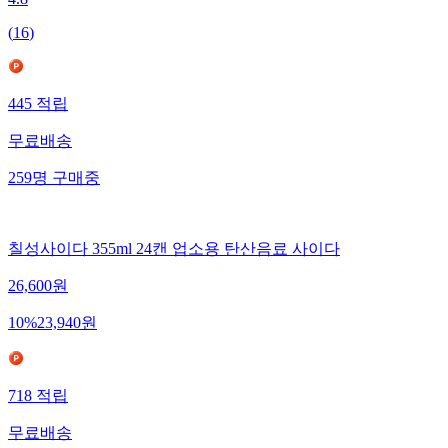
(
16
)
445
적립
무료배송
259
명
구매중
칠성사이다 355ml 24캔 업소용 탄산음료 사이다
26,600
원
10
%
23,940
원
718
적립
무료배송