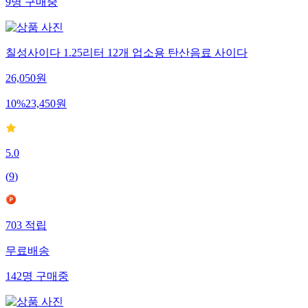
9
명
구매중
칠성사이다 1.25리터 12개 업소용 탄산음료 사이다
26,050
원
10
%
23,450
원
5.0
(
9
)
703
적립
무료배송
142
명
구매중