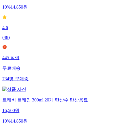
10
%
14,850
원
4.6
(
48
)
445
적립
무료배송
734
명
구매중
트레비 플레인 300ml 20개 탄산수 탄산음료
16,500
원
10
%
14,850
원