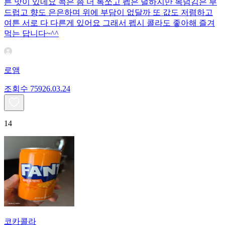
른 맛이 있네요 콕은 좀 더 톡쏘고 펩은 덜하지만 목넘김은 부
드럽고 향도 은은하며 위에 부담이 없달까 또 값도 저렴하고
여튼 서로 다 다른게 있어요 그래서 펩시 콜라도 좋아해 즐겨
먹는 답니다~^^
로앰
조회수
759
26.03.24
14
코카콜라