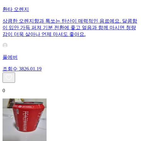
환타 오렌지
상큼한 오렌지향과 톡쏘는 탄산이 매력적인 음료예요. 달콤함
이 입안 가득 퍼져 기분 전환에 좋고 얼음과 함께 마시면 청량
감이 더욱 살아나 언제 마셔도 좋아요.
풀에버
조회수
38
26.01.19
0