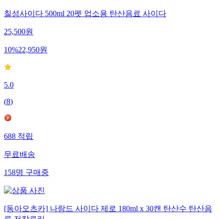
칠성사이다 500ml 20펫 업소용 탄산음료 사이다
25,500
원
10
%
22,950
원
5.0
(
8
)
688
적립
무료배송
158
명
구매중
[동아오츠카] 나랑드 사이다 제로 180ml x 30캔 탄산수 탄산음
료 저칼로리