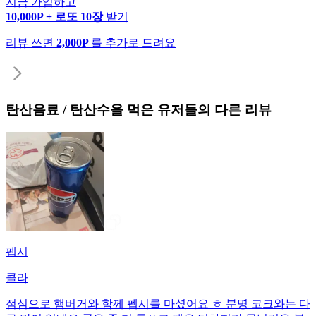
지금 가입하고
10,000P + 로또 10장
받기
리뷰 쓰면
2,000P
를 추가로 드려요
탄산음료 / 탄산수
을 먹은 유저들의 다른 리뷰
펩시
콜라
점심으로 햄버거와 함께 펩시를 마셨어요 ㅎ 분명 코크와는 다