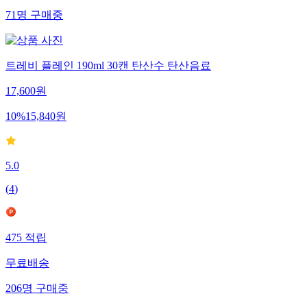
71
명
구매중
트레비 플레인 190ml 30캔 탄산수 탄산음료
17,600
원
10
%
15,840
원
5.0
(
4
)
475
적립
무료배송
206
명
구매중