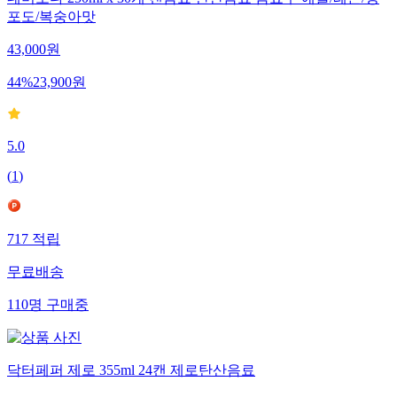
데미소다 250ml x 30개 캔음료 탄산음료 음료수 애플/레몬/청
포도/복숭아맛
43,000
원
44
%
23,900
원
5.0
(
1
)
717
적립
무료배송
110
명
구매중
닥터페퍼 제로 355ml 24캔 제로탄산음료