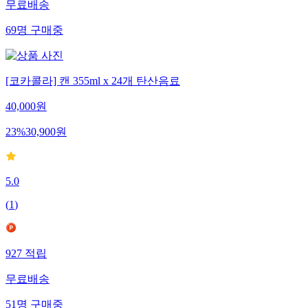
무료배송
69
명
구매중
[코카콜라] 캔 355ml x 24개 탄산음료
40,000
원
23
%
30,900
원
5.0
(
1
)
927
적립
무료배송
51
명
구매중