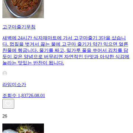
고구마줄기무침
새벽에 24시간 식자재마트에 가서 고구마줄기 3단을 샀습니
다. 껍질을 벗겨서 끓는 물에 고구마 줄기가 약간 익으면 얼른
찬물에 헹굽니다. 물기를 짜고, 밀가루 풀을 쑤어서 김치를 담
듯이 갖은 양념으로 버무리면 자연적인 단맛과 아삭한 식감에
놀라는 맛있는 반찬이 됩니다.
라임미소가
조회수
1,837
26.08.01
26