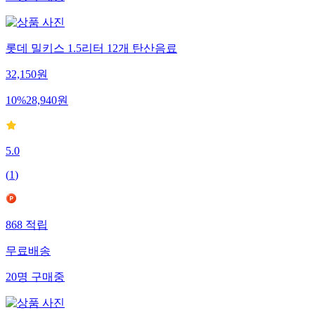
롯데 밀키스 1.5리터 12개 탄산음료
32,150
원
10
%
28,940
원
5.0
(
1
)
868
적립
무료배송
20
명
구매중