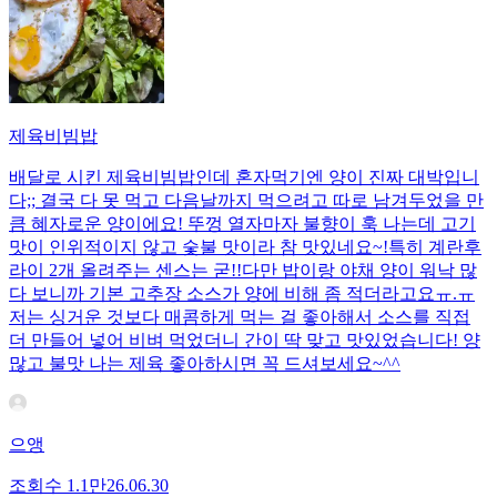
제육비빔밥
배달로 시킨 제육비빔밥인데 혼자먹기엔 양이 진짜 대박입니
다;; 결국 다 못 먹고 다음날까지 먹으려고 따로 남겨두었을 만
큼 혜자로운 양이에요! 뚜껑 열자마자 불향이 훅 나는데 고기
맛이 인위적이지 않고 숯불 맛이라 참 맛있네요~!특히 계란후
라이 2개 올려주는 센스는 굳!! ​다만 밥이랑 야채 양이 워낙 많
다 보니까 기본 고추장 소스가 양에 비해 좀 적더라고요ㅠ.ㅠ
저는 싱거운 것보다 매콤하게 먹는 걸 좋아해서 소스를 직접
더 만들어 넣어 비벼 먹었더니 간이 딱 맞고 맛있었습니다! 양
많고 불맛 나는 제육 좋아하시면 꼭 드셔보세요~^^
으앵
조회수
1.1만
26.06.30