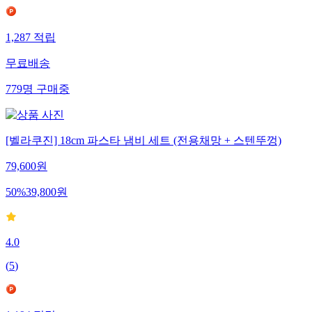
1,287
적립
무료배송
779
명
구매중
[벨라쿠진] 18cm 파스타 냄비 세트 (전용채망 + 스텐뚜껑)
79,600
원
50
%
39,800
원
4.0
(
5
)