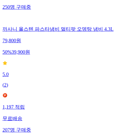
250
명
구매중
까사니 올스텐 파스타냄비 멀티팟 오뎅탕 냄비 4.3L
79,800
원
50
%
39,900
원
5.0
(
2
)
1,197
적립
무료배송
207
명
구매중