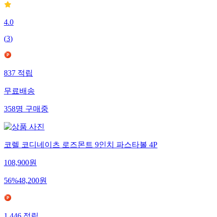
4.0
(
3
)
837
적립
무료배송
358
명
구매중
코렐 코디네이츠 로즈몬트 9인치 파스타볼 4P
108,900
원
56
%
48,200
원