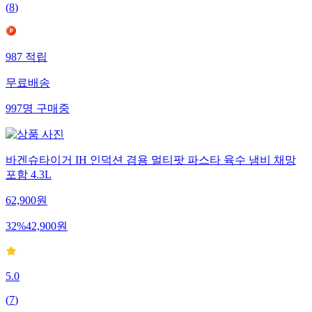
(
8
)
987
적립
무료배송
997
명
구매중
바겐슈타이거 IH 인덕션 겸용 멀티팟 파스타 육수 냄비 채망
포함 4.3L
62,900
원
32
%
42,900
원
5.0
(
7
)