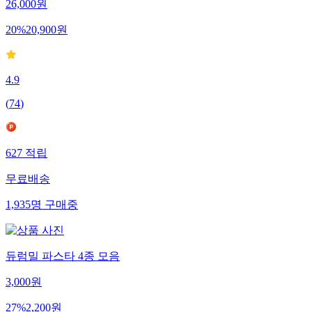
26,000
원
20
%
20,900
원
4.9
(
74
)
627
적립
무료배송
1,935
명
구매중
듀럼밀 파스타 4종 모음
3,000
원
27
%
2,200
원