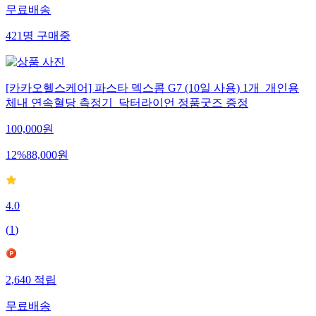
무료배송
421
명
구매중
[카카오헬스케어] 파스타 덱스콤 G7 (10일 사용) 1개_개인용
체내 연속혈당 측정기_닥터라이언 정품굿즈 증정
100,000
원
12
%
88,000
원
4.0
(
1
)
2,640
적립
무료배송