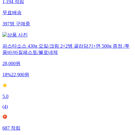
1,194
적립
무료배송
397
명
구매중
파스타소스 430g 오일/크림 2+2병 골라담기+면 500g 증정 /투
움바/바질페스토/볼로네제
28,000
원
18
%
22,900
원
5.0
(
4
)
687
적립