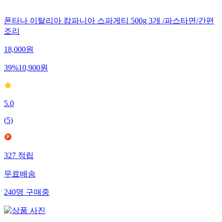
폰타나 이탈리아 캄파니아 스파게티 500g 3개 /파스타면/간편
조리
18,000
원
39
%
10,900
원
5.0
(
5
)
327
적립
무료배송
240
명
구매중