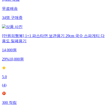
1,446
적립
무료배송
34
명
구매중
[만원의행복] 1+1 파스타면 보관용기 29cm 국수 스파게티 다
용도 밀폐용기
14,000
원
29
%
10,000
원
5.0
(
4
)
300
적립