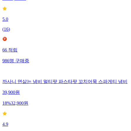
5.0
(
16
)
66
적립
986
명
구매중
까사니 면삶는 냄비 멀티팟 파스타팟 꼬치어묵 스파게티 냄비
39,900
원
18
%
32,900
원
4.9