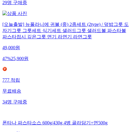
29
명
구매중
[오늘출발] 뉴폴라니에 귀볼 (중) 2종세트 (2type) / 덮밥그릇 도
자기그릇 그릇세트 식기세트 샐러드그릇 샐러드볼 파스타볼
파스타접시 깊은그릇 면기 라면기 라면그릇
49,000
원
47
%
25,900
원
777
적립
무료배송
34
명
구매중
폰타나 파스타소스 600g/430g 4병 골라담기+면500g