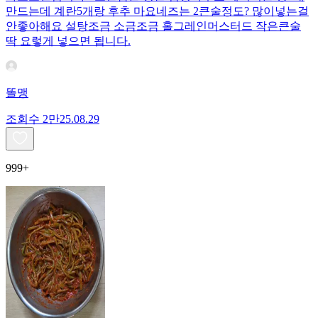
만드는데 계란5개랑 후추 마요네즈는 2큰술정도? 많이넣는걸
안좋아해요 설탕조금 소금조금 홀그레인머스터드 작은큰술
딱 요렇게 넣으면 됩니다.
똘맹
조회수
2만
25.08.29
999+