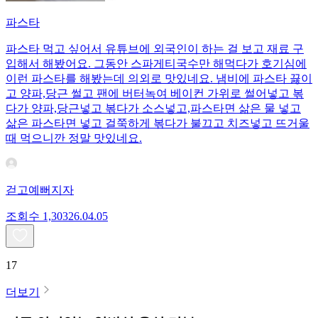
파스타
파스타 먹고 싶어서 유튜브에 외국인이 하는 걸 보고 재료 구
입해서 해봤어요. 그동안 스파게티국수만 해먹다가 호기심에
이런 파스타를 해봤는데 의외로 맛있네요. 냄비에 파스타 끓이
고 양파,당근 썰고 팬에 버터녹여 베이컨 가위로 썰어넣고 볶
다가 양파,당근넣고 볶다가 소스넣고,파스타면 삶은 물 넣고
삶은 파스타면 넣고 걸쭉하게 볶다가 불끄고 치즈넣고 뜨거울
때 먹으니깐 정말 맛있네요.
걷고예뻐지자
조회수
1,303
26.04.05
17
더보기