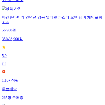
559
명
구매중
바겐슈타이거 인덕션 겸용 멀티팟 파스타 오뎅 냄비 채망포함
3.3L
56,900
원
35
%
36,900
원
5.0
(
1
)
1,107
적립
무료배송
265
명
구매중