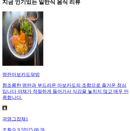
지금 인기있는
일반식
음식 리뷰
명란아보카도덮밥
짭조름한 명란과 부드러운 아보카도의 조합으로 즐거운 점심
입니다 야채가 적절하게 들어가서 식감을 놓치지 않고 매우 만
족합니다.
귀염그잡채1
조회수
9.5만
25.08.28