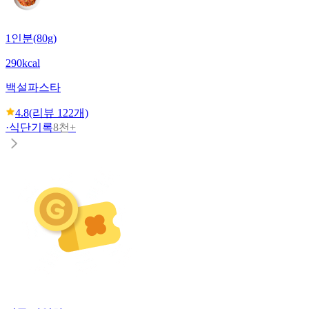
1인분(80g)
290kcal
백설
파스타
4.8
(리뷰
122
개)
·
식단기록
8천+