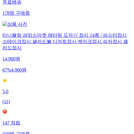
무료배송
178
명
구매중
티니블랑 파밍스마켓 래터링 도자기 접시 14종 / 파스타접시
스테이크접시 샐러드볼 디저트접시 케이크접시 피자접시 샐
러드접시
14,900
원
67
%
4,900
원
5.0
(
11
)
147
적립