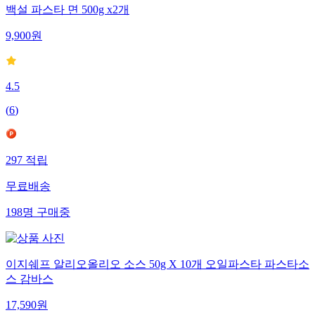
백설 파스타 면 500g x2개
9,900
원
4.5
(
6
)
297
적립
무료배송
198
명
구매중
이지쉐프 알리오올리오 소스 50g X 10개 오일파스타 파스타소
스 감바스
17,590
원