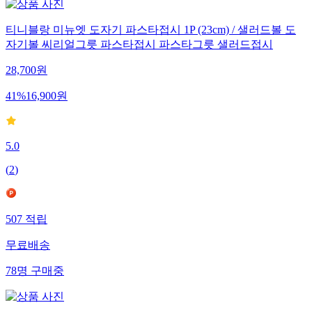
티니블랑 미뉴엣 도자기 파스타접시 1P (23cm) / 샐러드볼 도
자기볼 씨리얼그릇 파스타접시 파스타그릇 샐러드접시
28,700
원
41
%
16,900
원
5.0
(
2
)
507
적립
무료배송
78
명
구매중