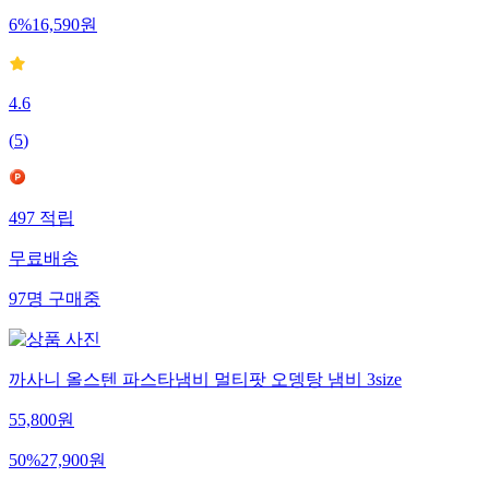
6
%
16,590
원
4.6
(
5
)
497
적립
무료배송
97
명
구매중
까사니 올스텐 파스타냄비 멀티팟 오뎅탕 냄비 3size
55,800
원
50
%
27,900
원