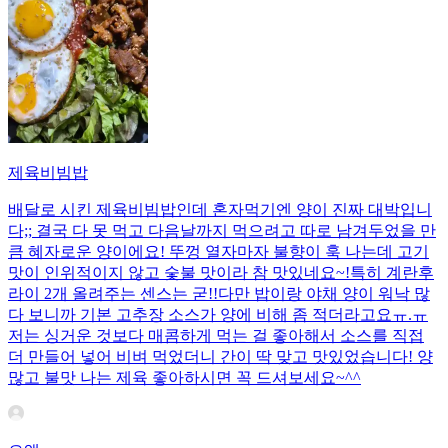
제육비빔밥
배달로 시킨 제육비빔밥인데 혼자먹기엔 양이 진짜 대박입니
다;; 결국 다 못 먹고 다음날까지 먹으려고 따로 남겨두었을 만
큼 혜자로운 양이에요! 뚜껑 열자마자 불향이 훅 나는데 고기
맛이 인위적이지 않고 숯불 맛이라 참 맛있네요~!특히 계란후
라이 2개 올려주는 센스는 굳!! ​다만 밥이랑 야채 양이 워낙 많
다 보니까 기본 고추장 소스가 양에 비해 좀 적더라고요ㅠ.ㅠ
저는 싱거운 것보다 매콤하게 먹는 걸 좋아해서 소스를 직접
더 만들어 넣어 비벼 먹었더니 간이 딱 맞고 맛있었습니다! 양
많고 불맛 나는 제육 좋아하시면 꼭 드셔보세요~^^