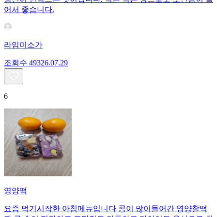
어서 좋습니다.
라임미소가
조회수
493
26.07.29
6
영양떡
요즘 먹기시작한 아침메뉴입니다 콩이 많이들어간 영양찰떡