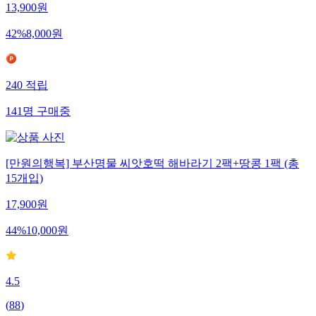
13,900
원
42
%
8,000
원
240
적립
141
명
구매중
[만원의행복] 부산명물 씨앗호떡 해바라기 2팩+땅콩 1팩 (총
15개입)
17,900
원
44
%
10,000
원
4.5
(
88
)