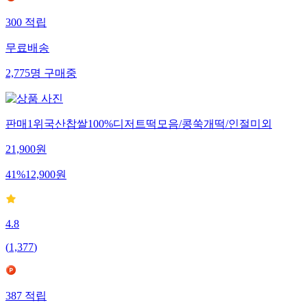
300
적립
무료배송
2,775
명
구매중
판매1위국산찹쌀100%디저트떡모음/콩쑥개떡/인절미외
21,900
원
41
%
12,900
원
4.8
(
1,377
)
387
적립