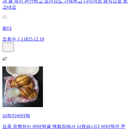
과 귤 속이 편안하고 포만감도 가득하고 다이어트 음식으로 최
고네요
희댜
조회수
1,118
25.12.19
47
상하이버터떡
요즘 유행하는 버터떡을 백화점에서 사왔습니다 버터떡은 쫀