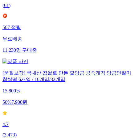
(
61
)
567
적립
무료배송
11,230
명
구매중
[품질보장] 국내산 찹쌀로 만든 팥앙금 콩쑥개떡 앙금인절미
찹쌀떡 6개입 / 16개입/32개입
15,800
원
50
%
7,900
원
4.7
(
3,473
)