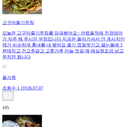
고구마줄기무침
오늘은 고구마줄기무침를 담궈봤어요~ 어렸을적에 친정엄마
가 자주 해 주시던 무침입니다 지금은 돌아가셔서 안 계시지만
제가 비슷하게 훙내를 내 봤어요 줄기 껍질벗기고 끓는물에 3
분데치고 건고추갈고 고춧가루,마늘,젓갈,깨,매실청조금.넘고
무치면 됩니다
울가족
조회수
1.1만
26.07.07
105