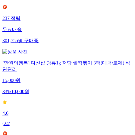
237
적립
무료배송
301,755
명
구매중
[만원의행복] 다신샵 당류1g 저당 쌀떡볶이 3팩(매콤/로제) 식
단관리
15,000
원
33
%
10,000
원
4.6
(
24
)