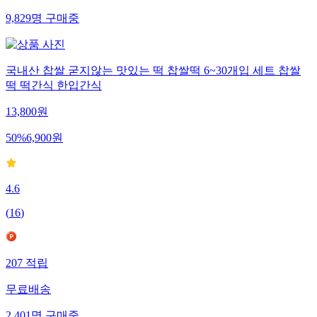
9,829
명
구매중
국내산 찹쌀 굳지않는 맛있는 떡 찹쌀떡 6~30개입 세트 찹쌀
떡 떡간식 한입간식
13,800
원
50
%
6,900
원
4.6
(
16
)
207
적립
무료배송