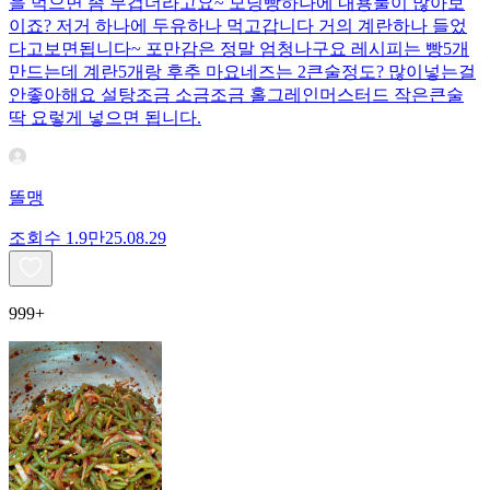
을 먹으면 좀 무겁더라고요~ 모닝빵하나에 내용물이 많아보
이죠? 저거 하나에 두유하나 먹고갑니다 거의 계란하나 들었
다고보면됩니다~ 포만감은 정말 엄청나구요 레시피는 빵5개
만드는데 계란5개랑 후추 마요네즈는 2큰술정도? 많이넣는걸
안좋아해요 설탕조금 소금조금 홀그레인머스터드 작은큰술
딱 요렇게 넣으면 됩니다.
똘맹
조회수
1.9만
25.08.29
999+