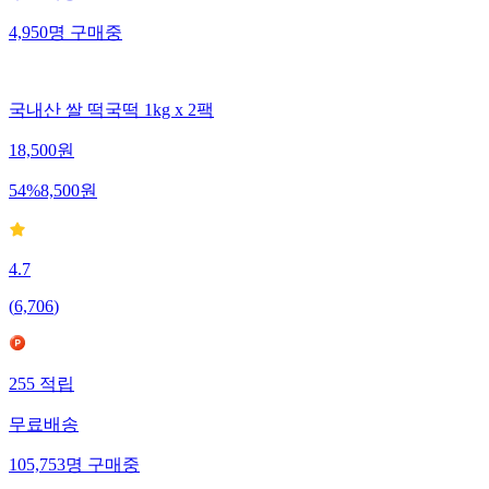
4,950
명
구매중
국내산 쌀 떡국떡 1kg x 2팩
18,500
원
54
%
8,500
원
4.7
(
6,706
)
255
적립
무료배송
105,753
명
구매중