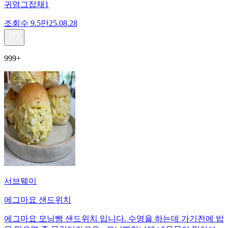
귀염그잡채1
조회수
9.5만
25.08.28
999+
서브웨이
에그마요 샌드위치
에그마요 모닝빵 샌드위치 입니다. 수영을 하는데 가기전에 밥