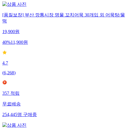
[품질보장] 부산 깡통시장 명물 꼬치어묵 30개입 외 어묵탕/물
떡
19,900
원
40
%
11,900
원
4.7
(
6,268
)
357
적립
무료배송
254,445
명
구매중