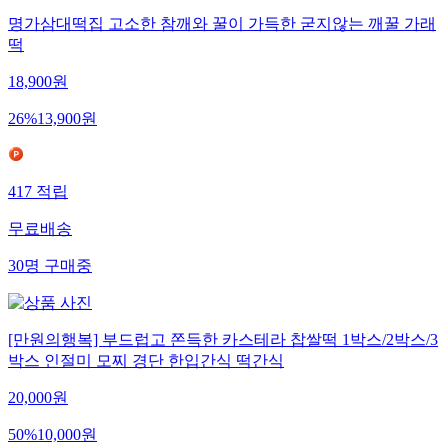
명가삼대떡집 고소한 참깨와 꿀이 가득한 굳지않는 깨꿀 가래
떡
18,900
원
26
%
13,900
원
417
적립
무료배송
30
명
구매중
[만원의행복] 부드럽고 쫀득한 카스테라 찹쌀떡 1박스/2박스/3
박스 인절미 모찌 경단 한입간식 떡간식
20,000
원
50
%
10,000
원