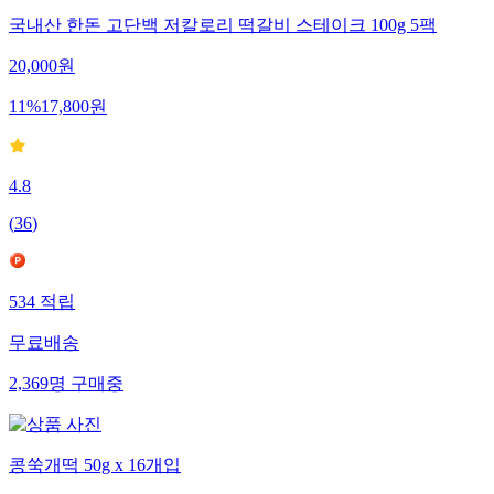
국내산 한돈 고단백 저칼로리 떡갈비 스테이크 100g 5팩
20,000
원
11
%
17,800
원
4.8
(
36
)
534
적립
무료배송
2,369
명
구매중
콩쑥개떡 50g x 16개입