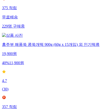
375
적립
무료배송
229
명
구매중
홍주부 해풍쑥 콩쑥개떡 900g (60g x 15개입) 외 인기떡류
19,900
원
40
%
11,900
원
4.7
(
30
)
357
적립