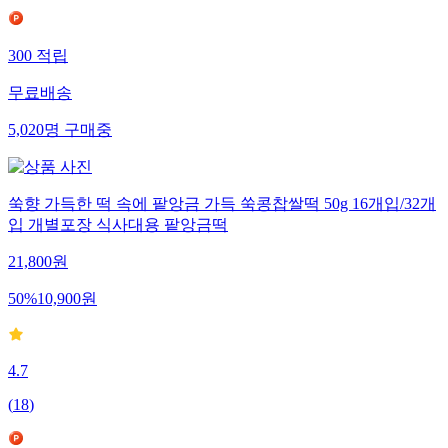
300
적립
무료배송
5,020
명
구매중
쑥향 가득한 떡 속에 팥앙금 가득 쑥콩찹쌀떡 50g 16개입/32개
입 개별포장 식사대용 팥앙금떡
21,800
원
50
%
10,900
원
4.7
(
18
)