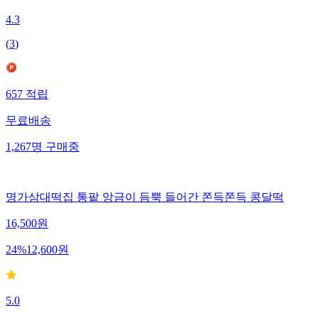
4.3
(
3
)
657
적립
무료배송
1,267
명
구매중
명가삼대떡집 통팥 앙금이 듬뿍 들어간 쫀득쫀득 콩달떡
16,500
원
24
%
12,600
원
5.0