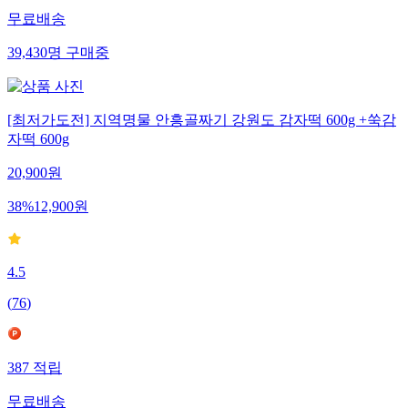
무료배송
39,430
명
구매중
[최저가도전] 지역명물 안흥골짜기 강원도 감자떡 600g +쑥감
자떡 600g
20,900
원
38
%
12,900
원
4.5
(
76
)
387
적립
무료배송