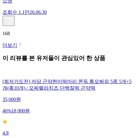
으앵
조회수
1.1만
26.06.30
168
더보기
이 리뷰를 본 유저들이 관심있어 한 상품
[최저가도전] 저당 곤약현미떡마리 쫀득 통모짜외 5종 5개+5
개(총10개) / 모짜렐라치즈 단백질떡 곤약떡
35,000
원
46
%
18,900
원
4.8