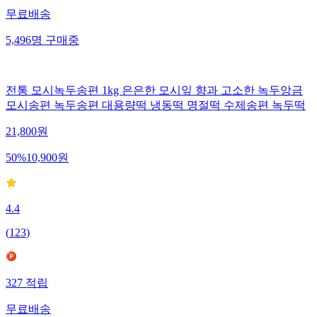
무료배송
5,496
명
구매중
전통 모시녹두송편 1kg 은은한 모시잎 향과 고소한 녹두앙금
모시송편 녹두송편 대용량떡 냉동떡 명절떡 수제송편 녹두떡
21,800
원
50
%
10,900
원
4.4
(
123
)
327
적립
무료배송