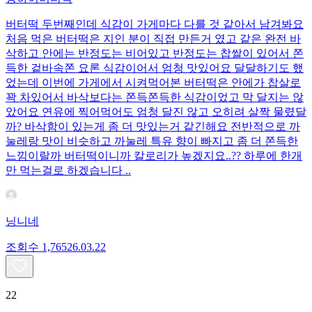
버터떡 두번째인데 식감이 가게마다 다를 것 같아서 남겨봐요
처음 먹은 버터떡은 지인 분이 직접 만든거 였고 같은 완전 바
삭하고 안에는 반정도는 비어있고 반정도는 찹쌀이 있어서 쫀
득한 겉바속쫀 요론 식감이어서 엄청 맛있어요 달달하기도 했
었는데 이번에 가게에서 시켜먹어본 버터떡은 안에가 찹살로
꽉 차있어서 바삭보다는 쫀득쫀득한 식감이었고 막 달지는 않
았어요 연유에 찍어먹어도 엄청 달진 않고 오히려 살짝 물렸달
까? 바삭함이 있는게 좀 더 맛있는거 같긴해요 전반적으로 까
눌레랑 맛이 비슷하고 까눌레 특유 향이 빠지고 좀 더 쫀득한
느낌이랄까 버터떡이니까 칼로리가 높겠지요..?? 하루에 한개
만 먹는걸로 하겠습니다 ..
닝니네
조회수
1,765
26.03.22
22