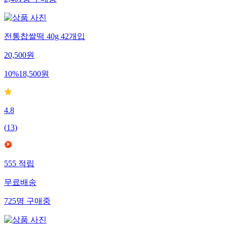
2,401
명
구매중
전통찹쌀떡 40g 42개입
20,500
원
10
%
18,500
원
4.8
(
13
)
555
적립
무료배송
725
명
구매중