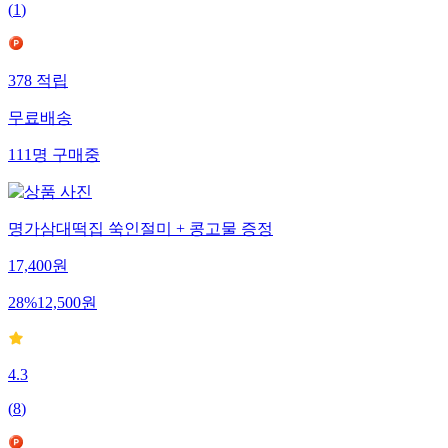
(
1
)
378
적립
무료배송
111
명
구매중
명가삼대떡집 쑥인절미 + 콩고물 증정
17,400
원
28
%
12,500
원
4.3
(
8
)