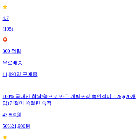
4.7
(
105
)
300
적립
무료배송
11,893
명
구매중
100% 국내산 찹쌀/쑥으로 만든 개별포장 쑥인절미 1.2kg(20개
입)인절미 쑥절편 쑥떡
43,800
원
50
%
21,900
원