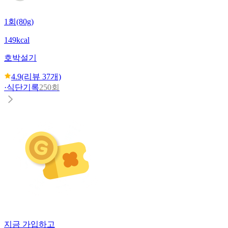
1회(80g)
149kcal
호박설기
4.9
(리뷰
37
개)
·
식단기록
250회
지금 가입하고