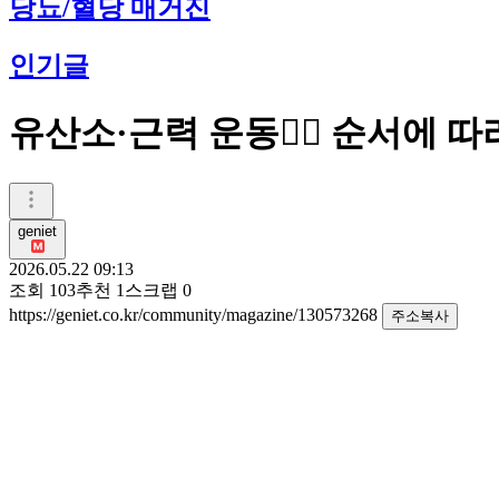
당뇨/혈당 매거진
인기글
유산소·근력 운동🏋🏻 순서에 
geniet
2026.05.22 09:13
조회
103
추천
1
스크랩
0
https://geniet.co.kr/community/magazine/130573268
주소복사