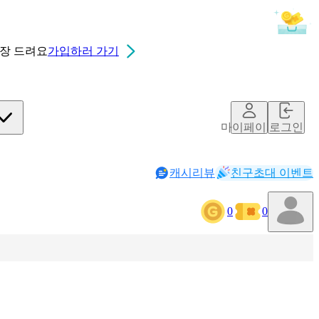
0장
드려요
가입하러 가기
마이페이지
로그인
캐시리뷰
친구초대 이벤트
0
0