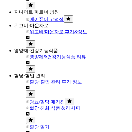
지니어트 파트너 병원
메이퓨어 고덕점
위고비·마운자로
위고비/마운자로 후기&정보
영양제·건강기능식품
영양제&건강기능식품 리뷰
혈당·혈압 관리
혈당·혈압 관리 후기·정보
당뇨/혈당 매거진
혈당 친화 식품 & 레시피
혈당 일기