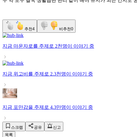
두 약 모두 결국 생활습관 관리 같이 해야 유지가 되는 건지도
추천
4
비추천
0
지금
마운자로
를 주제로
2천명
이 이야기 중
지금
위고비
를 주제로
2.3천명
이 이야기 중
지금
포만감
을 주제로
4.3만명
이 이야기 중
스크랩
공유
신고
목록