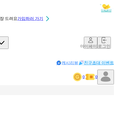
0장
드려요
가입하러 가기
마이페이지
로그인
캐시리뷰
친구초대 이벤트
0
0