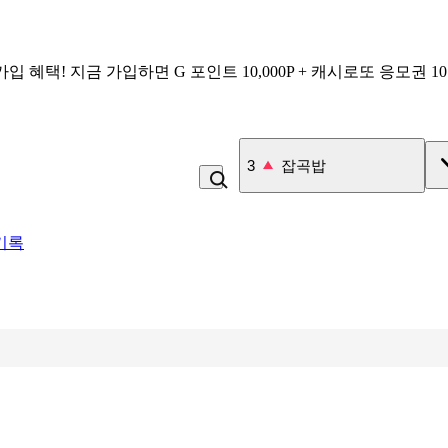
가입 혜택!
지금 가입하면
G 포인트 10,000P + 캐시로또 응모권 1
3
잡곡밥
기록