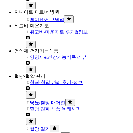
지니어트 파트너 병원
메이퓨어 고덕점
위고비·마운자로
위고비/마운자로 후기&정보
영양제·건강기능식품
영양제&건강기능식품 리뷰
혈당·혈압 관리
혈당·혈압 관리 후기·정보
당뇨/혈당 매거진
혈당 친화 식품 & 레시피
혈당 일기