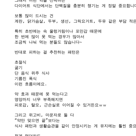
그래서 어떤 약을 선택하든

다이어트 식단에서는 단백질을 충분히 챙기는 게 정말 중요합니다
보통 많이 드시는 건

계란, 닭가슴살, 두부, 생선, 그릭요거트, 두유 같은 부담 적은
특히 초반에는 속 울렁거림이나 포만감 때문에

한 번에 많이 못 먹는 경우가 많아서

조금씩 나눠 먹는 분들도 많습니다~

반대로 피하는 걸 추천하는 패턴은

초절식

굶기

단 음식 위주 식사

기름진 폭식

이런 흐름이에요.

약 효과 때문에 못 먹는다고

영양까지 너무 부족해지면

피로감, 탈모, 근손실로 이어질 수 있거든요ㅠㅠ

그리고 위고비, 마운자로 둘 다

“약만 맞으면 끝”보다는

식사 패턴과 생활습관을 같이 안정시키는 게 유지에는 훨씬 중요
적게 먹더라도
