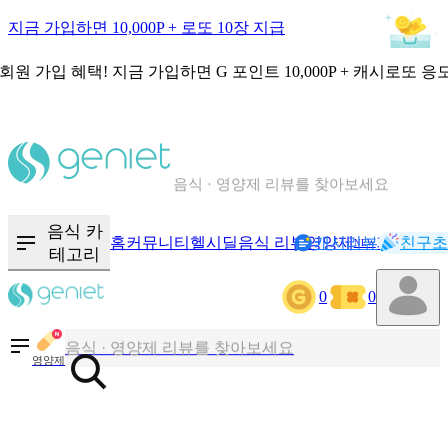
지금 가입하면 10,000P + 로또 10장 지급
회원 가입 혜택!
지금 가입하면
G 포인트 10,000P + 캐시로또 응
칼로리와 영양성분을 검색해보세요
혈당 · 다이어트 음식 검색해보세요
음식 카
홈
커뮤니티
헬시딜
음식 리뷰
영양제
캐시리뷰
기록
친구초
NEW
테고리
음식 · 영양제 리뷰를 찾아보세요
0
0
칼로리와 영양성분을 검색해보세요
영양제
혈당 · 다이어트 음식 검색해보세요
음식 · 영양제 리뷰를 찾아보세요