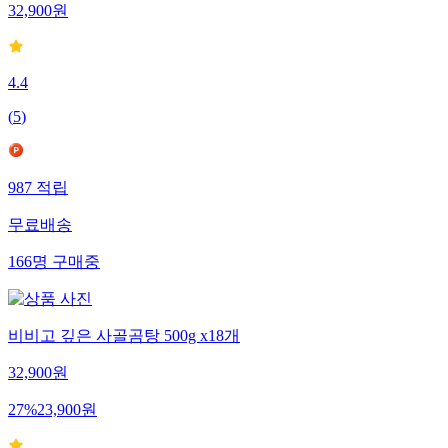
32,900
원
4.4
(
5
)
987
적립
무료배송
166
명
구매중
비비고 깊은 사골곰탕 500g x18개
32,900
원
27
%
23,900
원