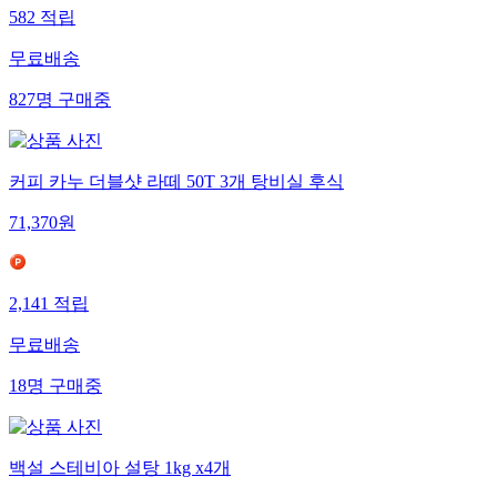
582
적립
무료배송
827
명
구매중
커피 카누 더블샷 라떼 50T 3개 탕비실 후식
71,370
원
2,141
적립
무료배송
18
명
구매중
백설 스테비아 설탕 1kg x4개