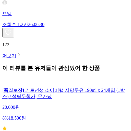
으앵
조회수
1.2만
26.06.30
172
더보기
이 리뷰를 본 유저들이 관심있어 한 상품
[품질보장] 키토선생 소이비랩 저당두유 190ml x 24개입 (1박
스) / 설탕무첨가, 무가당
20,000
원
8
%
18,500
원