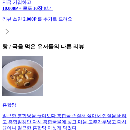
지금 가입하고
10,000P + 로또 10장
받기
리뷰 쓰면
2,000P
를 추가로 드려요
탕 / 국
을 먹은 유저들의 다른 리뷰
홍합탕
얼큰한 홍합탕을 끊여보다 홍합을 손질해 삶아서 껍질을 버리
고 홍합알갱만 다시 홍합국물에 넣고 마늘.고추가루넣고 다시
끊이니 얼큰한 홍합탕 마싯게 먹었다