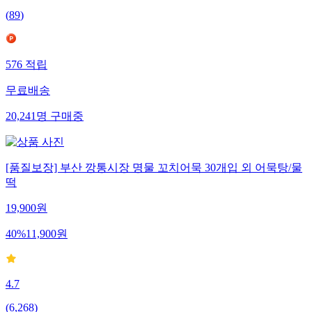
(
89
)
576
적립
무료배송
20,241
명
구매중
[품질보장] 부산 깡통시장 명물 꼬치어묵 30개입 외 어묵탕/물
떡
19,900
원
40
%
11,900
원
4.7
(
6,268
)