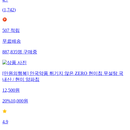
(
1,742
)
507
적립
무료배송
887,835
명
구매중
[만원의행복] 안국약품 튀기지 않은 ZERO 현미칩 무설탕 국
내산 / 현미 양파칩
12,500
원
20
%
10,000
원
4.9