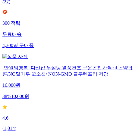
(
27
)
300
적립
무료배송
4,300
명
구매중
[만원의행복] 다신샵 무설탕 열풍건조 구운콘칩 /93kcal 곤약팝
콘/NO밀가루 꼬소칩/ NON-GMO 글루텐프리 저당
16,000
원
38
%
10,000
원
4.6
(
1,014
)