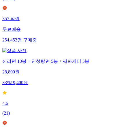
357
적립
무료배송
254,453
명
구매중
신라면 10봉 + 안성탕면 5봉 + 짜파게티 5봉
28,800
원
33
%
19,400
원
4.6
(
21
)