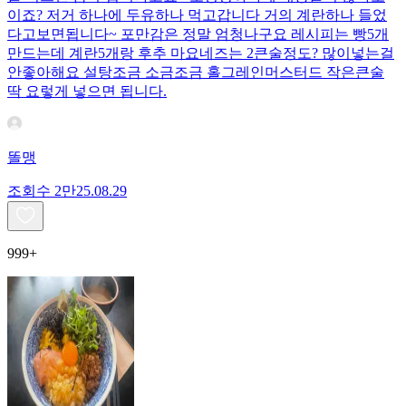
이죠? 저거 하나에 두유하나 먹고갑니다 거의 계란하나 들었
다고보면됩니다~ 포만감은 정말 엄청나구요 레시피는 빵5개
만드는데 계란5개랑 후추 마요네즈는 2큰술정도? 많이넣는걸
안좋아해요 설탕조금 소금조금 홀그레인머스터드 작은큰술
딱 요렇게 넣으면 됩니다.
똘맹
조회수
2만
25.08.29
999+