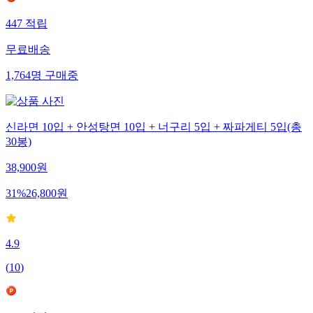
447
적립
무료배송
1,764
명
구매중
신라면 10입 + 안성탕면 10입 + 너구리 5입 + 짜파게티 5입(총
30봉)
38,900
원
31
%
26,800
원
4.9
(
10
)