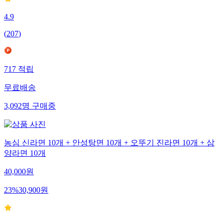
4.9
(
207
)
717
적립
무료배송
3,092
명
구매중
농심 신라면 10개 + 안성탕면 10개 + 오뚜기 진라면 10개 + 삼
양라면 10개
40,000
원
23
%
30,900
원