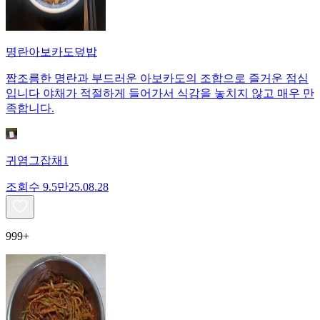
명란아보카도덮밥
짭조름한 명란과 부드러운 아보카도의 조합으로 즐거운 점심
입니다 야채가 적절하게 들어가서 식감을 놓치지 않고 매우 만
족합니다.
귀염그잡채1
조회수
9.5만
25.08.28
999+