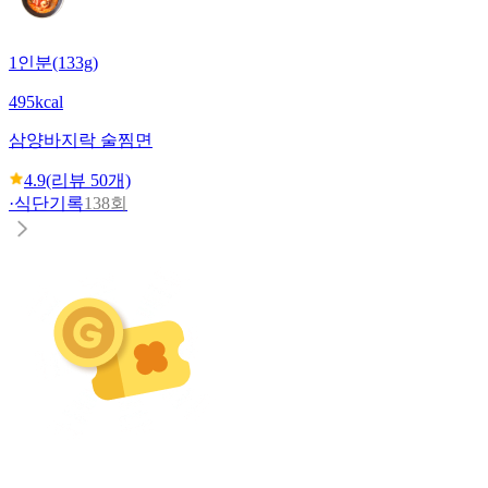
1인분(133g)
495kcal
삼양
바지락 술찜면
4.9
(리뷰
50
개)
·
식단기록
138회