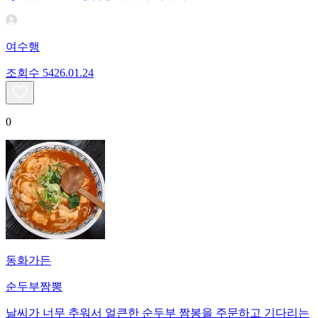
여수행
조회수
54
26.01.24
0
동화가든
순두부짬뽕
날씨가 너무 추워서 얼큰한 순두부 짬봉을 주문하고 기다리는