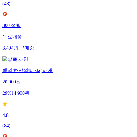
(
48
)
300
적립
무료배송
3,494
명
구매중
백설 하얀설탕 3kg x2개
20,900
원
29
%
14,900
원
4.8
(
84
)