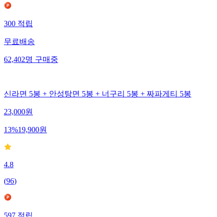
300
적립
무료배송
62,402
명
구매중
신라면 5봉 + 안성탕면 5봉 + 너구리 5봉 + 짜파게티 5봉
23,000
원
13
%
19,900
원
4.8
(
96
)
597
적립