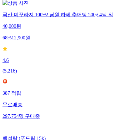
국산 미꾸라지 100%! 남원 하테 추어탕 500g 4팩 외
40,000
원
68
%
12,900
원
4.6
(
5,216
)
387
적립
무료배송
297,754
명
구매중