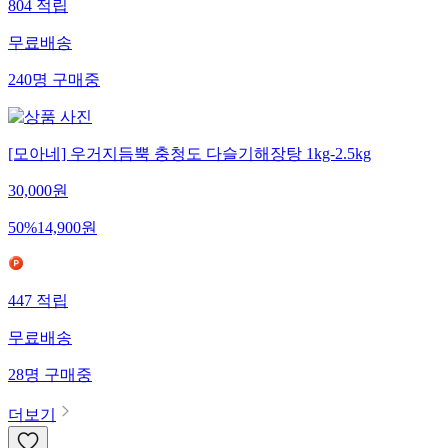
804
적립
무료배송
240
명
구매중
[모아네] 우거지듬뿍 충청도 다슬기해장탕 1kg-2.5kg
30,000
원
50
%
14,900
원
447
적립
무료배송
28
명
구매중
더보기