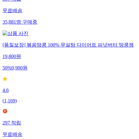
무료배송
35,881
명
구매중
[품질보장] 볶음땅콩 100% 무설탕 다이어트 피넛버터 땅콩잼
19,800
원
50
%
9,900
원
4.6
(
1,169
)
297
적립
무료배송