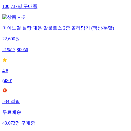
100,737
명
구매중
마이노멀 설탕 대용 알룰로스 2종 골라담기 (액상/분말)
22,600
원
21
%
17,800
원
4.8
(
480
)
534
적립
무료배송
43,073
명
구매중