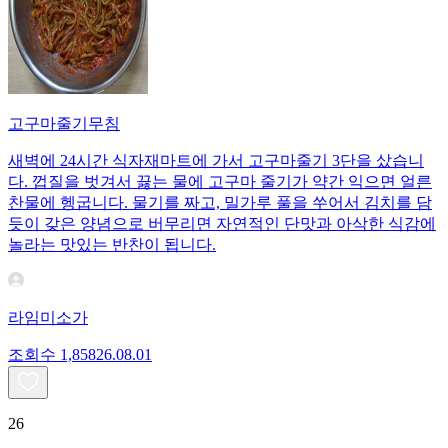
고구마줄기무침
새벽에 24시간 식자재마트에 가서 고구마줄기 3단을 샀습니
다. 껍질을 벗겨서 끓는 물에 고구마 줄기가 약간 익으면 얼른
찬물에 헹굽니다. 물기를 짜고, 밀가루 풀을 쑤어서 김치를 담
듯이 갖은 양념으로 버무리면 자연적인 단맛과 아삭한 식감에
놀라는 맛있는 반찬이 됩니다.
라임미소가
조회수
1,858
26.08.01
26