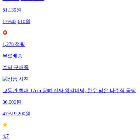
백설탕 (푸드림 15k)
51,130
원
17
%
42,610
원
1,278
적립
무료배송
25
명
구매중
교동관 최대 17cm 왕뼈 진짜 왕갈비탕, 한우 맑은 나주식 곰탕
36,000
원
47
%
19,200
원
4.7