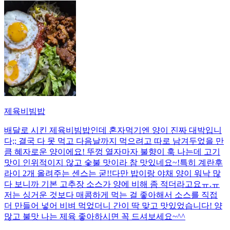
제육비빔밥
배달로 시킨 제육비빔밥인데 혼자먹기엔 양이 진짜 대박입니
다;; 결국 다 못 먹고 다음날까지 먹으려고 따로 남겨두었을 만
큼 혜자로운 양이에요! 뚜껑 열자마자 불향이 훅 나는데 고기
맛이 인위적이지 않고 숯불 맛이라 참 맛있네요~!특히 계란후
라이 2개 올려주는 센스는 굳!! ​다만 밥이랑 야채 양이 워낙 많
다 보니까 기본 고추장 소스가 양에 비해 좀 적더라고요ㅠ.ㅠ
저는 싱거운 것보다 매콤하게 먹는 걸 좋아해서 소스를 직접
더 만들어 넣어 비벼 먹었더니 간이 딱 맞고 맛있었습니다! 양
많고 불맛 나는 제육 좋아하시면 꼭 드셔보세요~^^