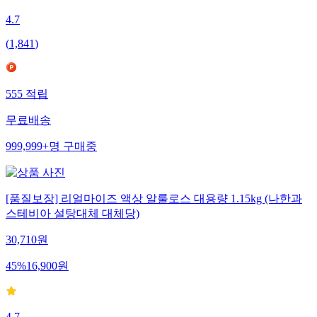
4.7
(
1,841
)
555
적립
무료배송
999,999+
명
구매중
[품질보장] 리얼마이즈 액상 알룰로스 대용량 1.15kg (나한과
스테비아 설탕대체 대체당)
30,710
원
45
%
16,900
원
4.7