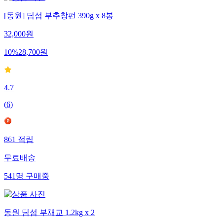
[동원] 딤섬 부추창펀 390g x 8봉
32,000
원
10
%
28,700
원
4.7
(
6
)
861
적립
무료배송
541
명
구매중
동원 딤섬 부채교 1.2kg x 2