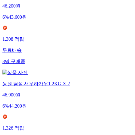
46,200
원
6
%
43,600
원
1,308
적립
무료배송
8
명
구매중
동원 딤섬 새우하가우1.2KG X 2
46,900
원
6
%
44,200
원
1,326
적립