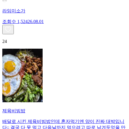
라임미소가
조회수
1,524
26.08.01
24
제육비빔밥
배달로 시킨 제육비빔밥인데 혼자먹기엔 양이 진짜 대박입니
다;; 결국 다 못 먹고 다음날까지 먹으려고 따로 남겨두었을 만