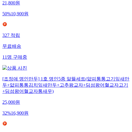
21,800
원
50
%
10,900
원
327
적립
무료배송
11
명
구매중
[조정애 명인만두] 1호 명인5종 알뜰세트(얇피통통고기잎새만
두+얇피통통김치잎새만두+고추왕교자+딤섬왕어혈교자고기
+딤섬왕어혈교자통새우)
25,000
원
32
%
16,900
원