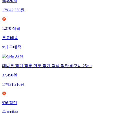
50,820
원
17
%
42,350
원
1,270
적립
무료배송
9
명
구매중
대나무 찜기 찜통 만두 찜기 딤섬 찜판 바구니 25cm
37,450
원
17
%
31,210
원
936
적립