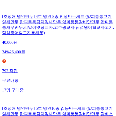
19
명
구매중
[조정애 명인만두] 4호 명인 8종 인생만두세트 (얇피통통고기
잎새만두,얇피통통김치잎새만두,얇피통통갈비맛만두,얇피통
통새우만두,김말이맛왕교자,고추왕교자,딤섬왕어혈교자고기,
딤섬왕어혈교자통새우)
40,000
원
34
%
26,400
원
792
적립
무료배송
17
명
구매중
[조정애 명인만두] 5호 명인10종 감동만두세트 (얇피통통고기