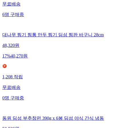
무료배송
6
명
구매중
대나무 찜기 찜통 만두 찜기 딤섬 찜판 바구니 28cm
48,320
원
17
%
40,270
원
1,208
적립
무료배송
0
명
구매중
동원 딤섬 부추창펀 390g x 6봉 딤섬 야식 간식 냉동