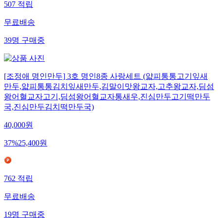
507
적립
무료배송
39
명
구매중
[조정애 명인만두] 3호 명인8종 사랑세트 (얇피통통고기잎새
만두,얇피통통김치잎새만두,김말이맛왕교자,고추왕교자,딤섬
왕어혈교자고기,딤섬왕어혈교자통새우,진심만두고기떡만두
국,진심만두김치떡만두국)
40,000
원
37
%
25,400
원
762
적립
무료배송