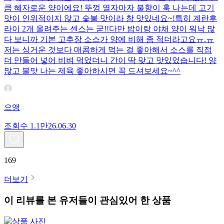
큼 혜자로운 양이에요! 뚜껑 열자마자 불향이 훅 나는데 고기
맛이 인위적이지 않고 숯불 맛이라 참 맛있네요~!특히 계란후
라이 2개 올려주는 센스는 굳!! ​다만 밥이랑 야채 양이 워낙 많
다 보니까 기본 고추장 소스가 양에 비해 좀 적더라고요ㅠ.ㅠ
저는 싱거운 것보다 매콤하게 먹는 걸 좋아해서 소스를 직접
더 만들어 넣어 비벼 먹었더니 간이 딱 맞고 맛있었습니다! 양
많고 불맛 나는 제육 좋아하시면 꼭 드셔보세요~^^
으앵
조회수
1.1만
26.06.30
169
더보기
이 리뷰를 본 유저들이 관심있어 한 상품