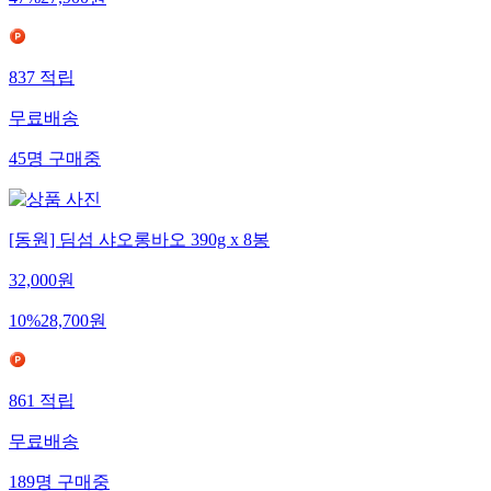
47
%
27,900
원
837
적립
무료배송
45
명
구매중
[동원] 딤섬 샤오롱바오 390g x 8봉
32,000
원
10
%
28,700
원
861
적립
무료배송