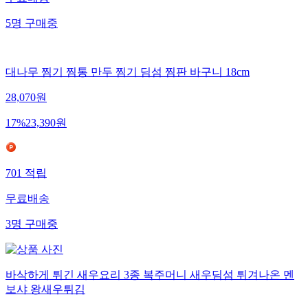
무료배송
5
명
구매중
대나무 찜기 찜통 만두 찜기 딤섬 찜판 바구니 18cm
28,070
원
17
%
23,390
원
701
적립
무료배송
3
명
구매중
바삭하게 튀긴 새우요리 3종 복주머니 새우딤섬 튀겨나온 멘
보샤 왕새우튀김