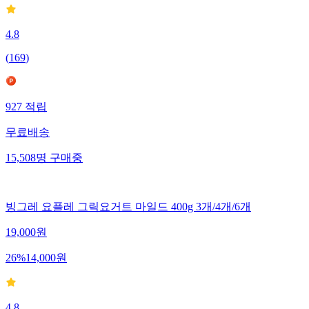
4.8
(
169
)
927
적립
무료배송
15,508
명
구매중
빙그레 요플레 그릭요거트 마일드 400g 3개/4개/6개
19,000
원
26
%
14,000
원