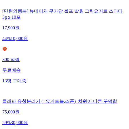
[만원의행복] 뉴네이처 무가당 셀프 발효 그릭요거트 스타터
3g x 10포
17,900
원
44
%
10,000
원
300
적립
무료배송
13
명
구매중
클래파 유청분리기 (+요거트볼,스푼)_차원이 다른 꾸덕함
75,000
원
59
%
30,900
원