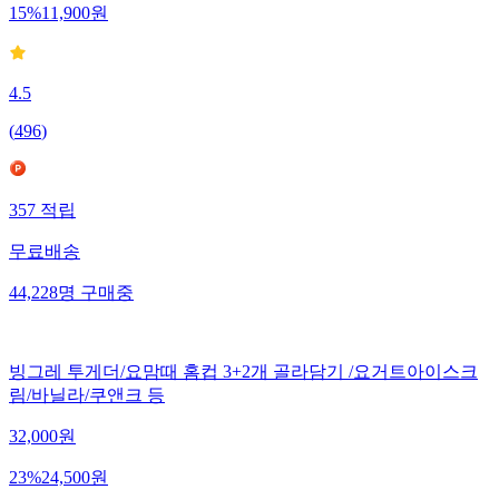
15
%
11,900
원
4.5
(
496
)
357
적립
무료배송
44,228
명
구매중
빙그레 투게더/요맘때 홈컵 3+2개 골라담기 /요거트아이스크
림/바닐라/쿠앤크 등
32,000
원
23
%
24,500
원