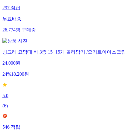
297
적립
무료배송
26,774
명
구매중
빙그레 요맘때 바 3종 15+15개 골라담기 /요거트아이스크림
24,000
원
24
%
18,200
원
5.0
(
6
)
546
적립