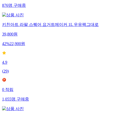
876
명
구매중
키친아트 라팔 스퀘어 요거트메이커 1L 우유팩그대로
39,800
원
42
%
22,900
원
4.9
(
29
)
0
적립
1,055
명
구매중