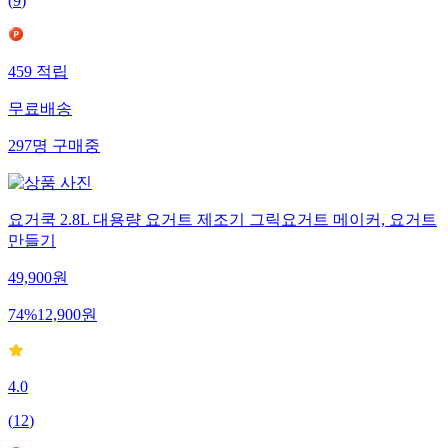
(
9
)
459
적립
무료배송
297
명
구매중
요거쿡 2.8L 대용량 요거트 제조기 그릭요거트 메이커, 요거트
만들기
49,900
원
74
%
12,900
원
4.0
(
12
)