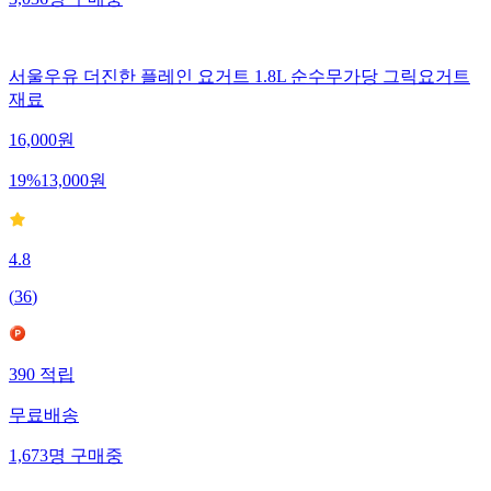
3,036
명
구매중
서울우유 더진한 플레인 요거트 1.8L 순수무가당 그릭요거트
재료
16,000
원
19
%
13,000
원
4.8
(
36
)
390
적립
무료배송
1,673
명
구매중