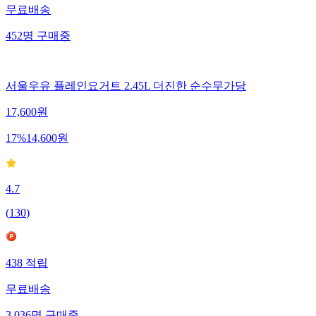
무료배송
452
명
구매중
서울우유 플레인요거트 2.45L 더진한 순수무가당
17,600
원
17
%
14,600
원
4.7
(
130
)
438
적립
무료배송