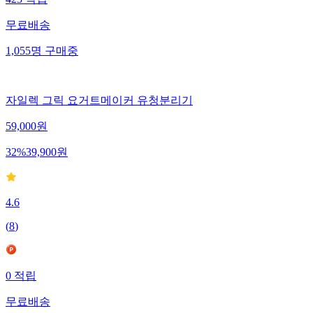
423
적립
무료배송
1,055
명
구매중
자일렉 그릭 요거트메이커 유청분리기
59,000
원
32
%
39,900
원
4.6
(
8
)
0
적립
무료배송