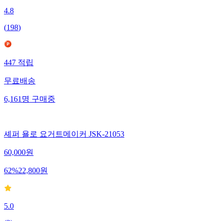
4.8
(
198
)
447
적립
무료배송
6,161
명
구매중
셰퍼 욜로 요거트메이커 JSK-21053
60,000
원
62
%
22,800
원
5.0