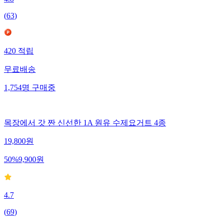
4.8
(
63
)
420
적립
무료배송
1,754
명
구매중
목장에서 갓 짠 신선한 1A 원유 수제요거트 4종
19,800
원
50
%
9,900
원
4.7
(
69
)