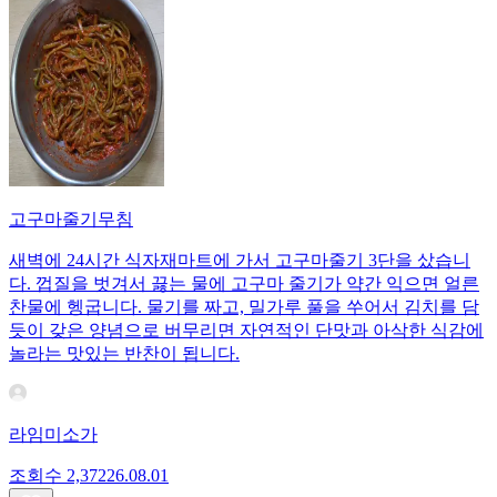
고구마줄기무침
새벽에 24시간 식자재마트에 가서 고구마줄기 3단을 샀습니
다. 껍질을 벗겨서 끓는 물에 고구마 줄기가 약간 익으면 얼른
찬물에 헹굽니다. 물기를 짜고, 밀가루 풀을 쑤어서 김치를 담
듯이 갖은 양념으로 버무리면 자연적인 단맛과 아삭한 식감에
놀라는 맛있는 반찬이 됩니다.
라임미소가
조회수
2,372
26.08.01