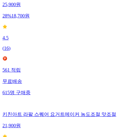
25,900
원
28
%
18,700
원
4.5
(
16
)
561
적립
무료배송
615
명
구매중
키친아트 라팔 스퀘어 요거트메이커 농도조절 맛조절
21,900
원