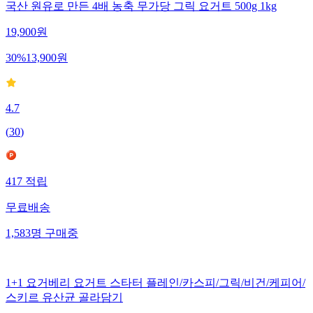
국산 원유로 만든 4배 농축 무가당 그릭 요거트 500g 1kg
19,900
원
30
%
13,900
원
4.7
(
30
)
417
적립
무료배송
1,583
명
구매중
1+1 요거베리 요거트 스타터 플레인/카스피/그릭/비건/케피어/
스키르 유산균 골라담기