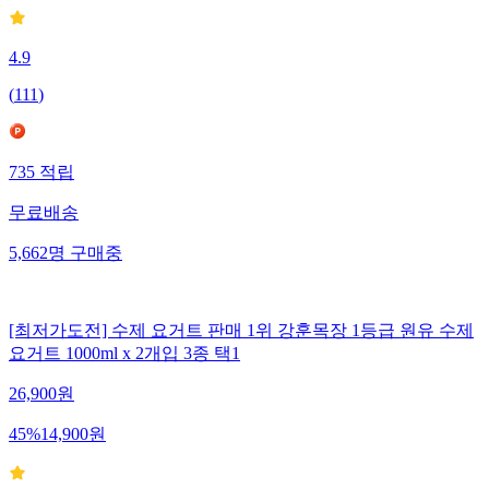
4.9
(
111
)
735
적립
무료배송
5,662
명
구매중
[최저가도전] 수제 요거트 판매 1위 강훈목장 1등급 원유 수제
요거트 1000ml x 2개입 3종 택1
26,900
원
45
%
14,900
원