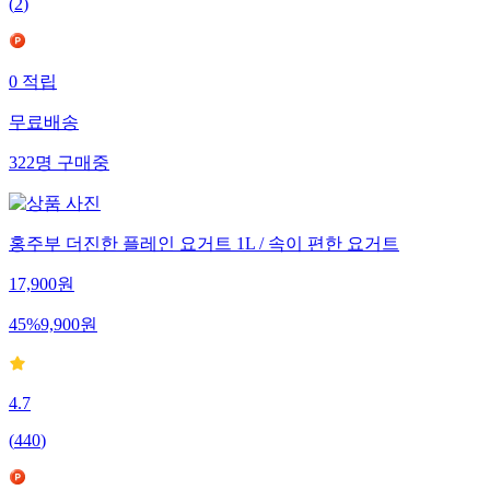
(
2
)
0
적립
무료배송
322
명
구매중
홍주부 더진한 플레인 요거트 1L / 속이 편한 요거트
17,900
원
45
%
9,900
원
4.7
(
440
)