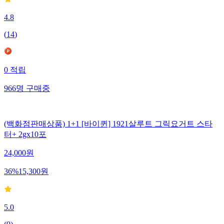
4.8
(
14
)
0
적립
966
명
구매중
(백화점판매상품) 1+1 [바이퀸] 1921살루트 그릭요거트 스타
터+ 2gx10포
24,000
원
36
%
15,300
원
5.0