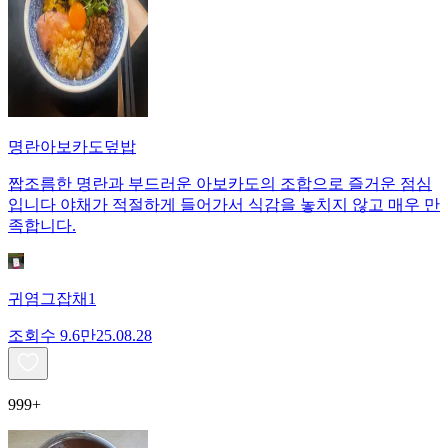
명란아보카도덮밥
짭조름한 명란과 부드러운 아보카도의 조합으로 즐거운 점심
입니다 야채가 적절하게 들어가서 식감을 놓치지 않고 매우 만
족합니다.
귀염그잡채1
조회수
9.6만
25.08.28
999+