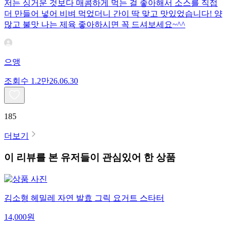
저는 싱거운 것보다 매콤하게 먹는 걸 좋아해서 소스를 직접
더 만들어 넣어 비벼 먹었더니 간이 딱 맞고 맛있었습니다! 양
많고 불맛 나는 제육 좋아하시면 꼭 드셔보세요~^^
으앵
조회수
1.2만
26.06.30
185
더보기
이 리뷰를 본 유저들이 관심있어 한 상품
김소형 헤밀레 자연 발효 그릭 요거트 스타터
14,000
원