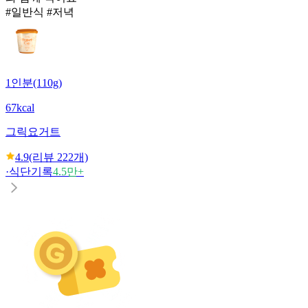
#일반식 #저녁
1인분(110g)
67kcal
그릭요거트
4.9
(리뷰
222
개)
·
식단기록
4.5만+