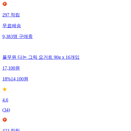
297
적립
무료배송
9,383
명
구매중
풀무원 다논 그릭 요거트 90g x 16개입
17,100
원
18
%
14,100
원
4.6
(
34
)