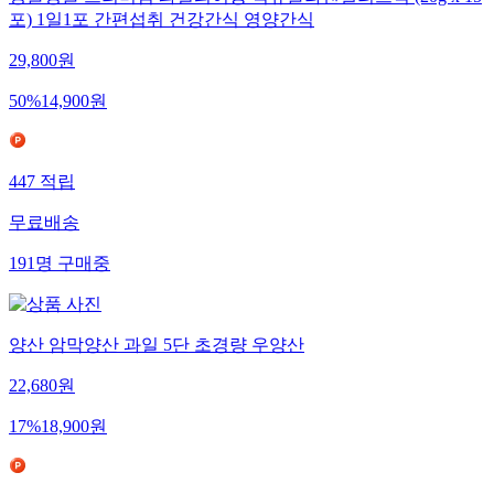
탱글탱글 프리미엄 과일의여왕 석류콜라겐젤리스틱 (20g x 15
포) 1일1포 간편섭취 건강간식 영양간식
29,800
원
50
%
14,900
원
447
적립
무료배송
191
명
구매중
양산 암막양산 과일 5단 초경량 우양산
22,680
원
17
%
18,900
원