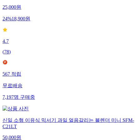
25,000
원
24
%
18,900
원
4.7
(
78
)
567
적립
무료배송
7,197
명
구매중
신일 소형 이유식 믹서기 과일 얼음갈리는 블렌더 미니 SFM-
C21LT
50,000
원