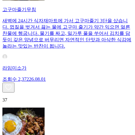
고구마줄기무침
새벽에 24시간 식자재마트에 가서 고구마줄기 3단을 샀습니
다. 껍질을 벗겨서 끓는 물에 고구마 줄기가 약간 익으면 얼른
찬물에 헹굽니다. 물기를 짜고, 밀가루 풀을 쑤어서 김치를 담
듯이 갖은 양념으로 버무리면 자연적인 단맛과 아삭한 식감에
놀라는 맛있는 반찬이 됩니다.
라임미소가
조회수
2,372
26.08.01
37