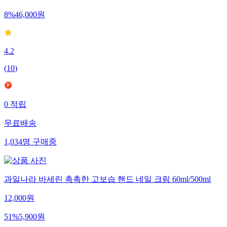
8
%
46,000
원
4.2
(
10
)
0
적립
무료배송
1,034
명
구매중
과일나라 바세린 촉촉한 고보습 핸드 네일 크림 60ml/500ml
12,000
원
51
%
5,900
원