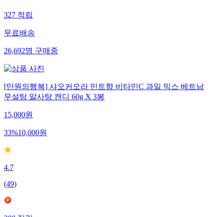
327
적립
무료배송
26,692
명
구매중
[만원의행복] 샤오커오라 민트향 비타민C 과일 믹스 베트남
무설탕 알사탕 캔디 60g X 3봉
15,000
원
33
%
10,000
원
4.7
(
49
)