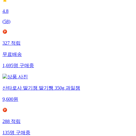
4.8
(
58
)
327
적립
무료배송
1,695
명
구매중
산타로사 딸기잼 딸기쨈 350g 과일잼
9,600
원
288
적립
135
명
구매중