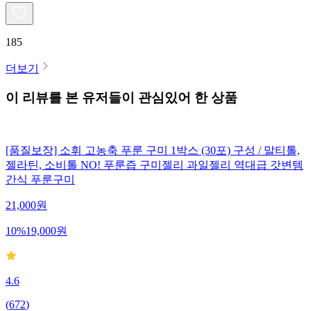
185
더보기
이 리뷰를 본 유저들이 관심있어 한 상품
[품질보장] 소휘 고농축 푸룬 구미 1박스 (30포) 구성 / 말티톨,
젤라틴, 소비톨 NO! 푸룬즙 구미젤리 과일젤리 역대급 갓변템
간식 푸룬구미
21,000
원
10
%
19,000
원
4.6
(
672
)