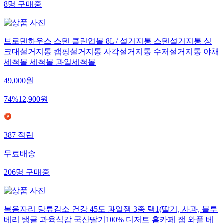
8
명
구매중
브로덴하우스 스텐 클린업볼 8L / 설거지통 스텐설거지통 싱
크대설거지통 캠핑설거지통 사각설거지통 수저설거지통 야채
세척볼 세척볼 과일세척볼
49,000
원
74
%
12,900
원
387
적립
무료배송
206
명
구매중
복음자리 당류감소 건강 45도 과일잼 3종 택1(딸기, 사과, 블루
베리 탱글 과육식감 국산딸기100% 디저트 홈카페 잼 와플 베