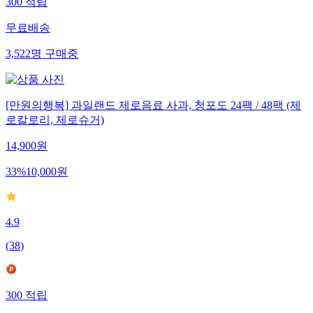
300
적립
무료배송
3,522
명
구매중
[만원의행복] 과일랜드 제로음료 사과, 청포도 24팩 / 48팩 (제
로칼로리, 제로슈거)
14,900
원
33
%
10,000
원
4.9
(
38
)
300
적립