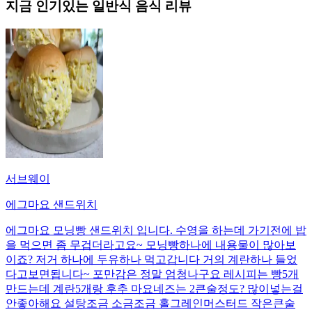
지금 인기있는
일반식
음식 리뷰
서브웨이
에그마요 샌드위치
에그마요 모닝빵 샌드위치 입니다. 수영을 하는데 가기전에 밥
을 먹으면 좀 무겁더라고요~ 모닝빵하나에 내용물이 많아보
이죠? 저거 하나에 두유하나 먹고갑니다 거의 계란하나 들었
다고보면됩니다~ 포만감은 정말 엄청나구요 레시피는 빵5개
만드는데 계란5개랑 후추 마요네즈는 2큰술정도? 많이넣는걸
안좋아해요 설탕조금 소금조금 홀그레인머스터드 작은큰술