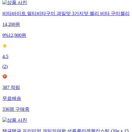
비타바이트 멀티비타구미 과일맛 3가지맛 젤리 비타 구미젤리
14,200
원
9
%
12,900
원
4.5
(
2
)
387
적립
무료배송
336
명
구매중