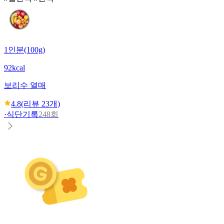
1인분(100g)
92kcal
보리수 열매
4.8
(리뷰
23
개)
·
식단기록
248회