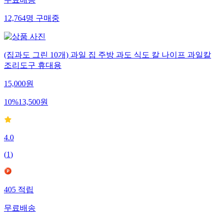
무료배송
12,764
명
구매중
(집과도 그린 10개) 과일 집 주방 과도 식도 칼 나이프 과일칼
조리도구 휴대용
15,000
원
10
%
13,500
원
4.0
(
1
)
405
적립
무료배송