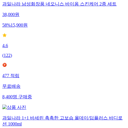
과일나라 남성화장품 네오니스 바이옴 스킨케어 2종 세트
38,000
원
58
%
15,900
원
4.6
(
122
)
477
적립
무료배송
8,400
명
구매중
과일나라 1+1 바세린 촉촉한 고보습 올데이/딥플러스 바디로
션 1000ml