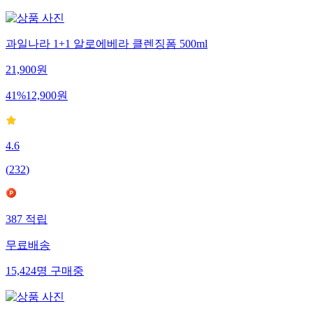
과일나라 1+1 알로에베라 클렌징폼 500ml
21,900
원
41
%
12,900
원
4.6
(
232
)
387
적립
무료배송
15,424
명
구매중