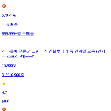
570
적립
무료배송
999,999+
명
구매중
산과들에 푸룬,건크랜베리,건블루베리 등 건과일 모음 (건자
두 소포장~대용량)
15,900
원
31
%
10,900
원
4.7
(
408
)