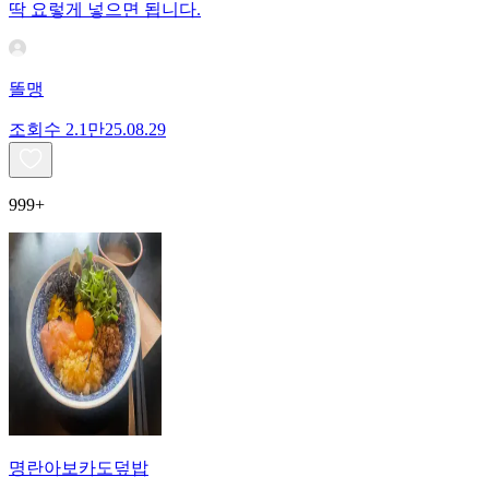
딱 요렇게 넣으면 됩니다.
똘맹
조회수
2.1만
25.08.29
999+
명란아보카도덮밥