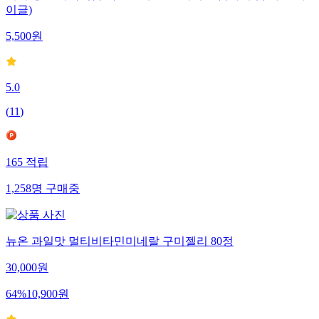
이글)
5,500
원
5.0
(
11
)
165
적립
1,258
명
구매중
뉴온 과일맛 멀티비타민미네랄 구미젤리 80정
30,000
원
64
%
10,900
원