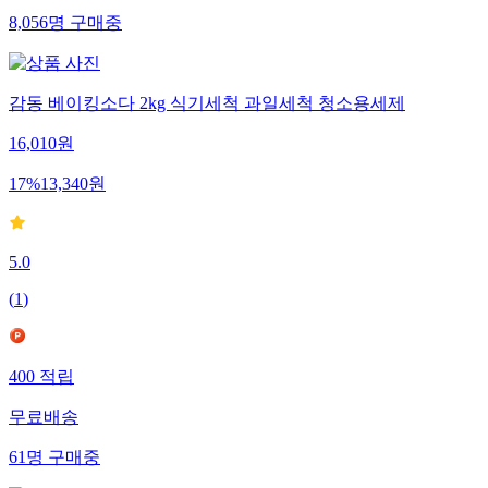
8,056
명
구매중
감동 베이킹소다 2kg 식기세척 과일세척 청소용세제
16,010
원
17
%
13,340
원
5.0
(
1
)
400
적립
무료배송
61
명
구매중