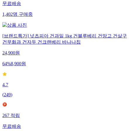
무료배송
1,402
명
구매중
[브랜드특가] 넛츠피아 건과일 1kg 건블루베리 건망고 건살구
건무화과 건자두 건크랜베리 바나나칩
24,900
원
64
%
8,900
원
4.7
(
249
)
267
적립
무료배송