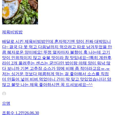
제육비빔밥
배달로 시킨 제육비빔밥인데 혼자먹기엔 양이 진짜 대박입니
다;; 결국 다 못 먹고 다음날까지 먹으려고 따로 남겨두었을 만
큼 혜자로운 양이에요! 뚜껑 열자마자 불향이 훅 나는데 고기
맛이 인위적이지 않고 숯불 맛이라 참 맛있네요~!특히 계란후
라이 2개 올려주는 센스는 굳!! ​다만 밥이랑 야채 양이 워낙 많
다 보니까 기본 고추장 소스가 양에 비해 좀 적더라고요ㅠ.ㅠ
저는 싱거운 것보다 매콤하게 먹는 걸 좋아해서 소스를 직접
더 만들어 넣어 비벼 먹었더니 간이 딱 맞고 맛있었습니다! 양
많고 불맛 나는 제육 좋아하시면 꼭 드셔보세요~^^
으앵
조회수
1.2만
26.06.30