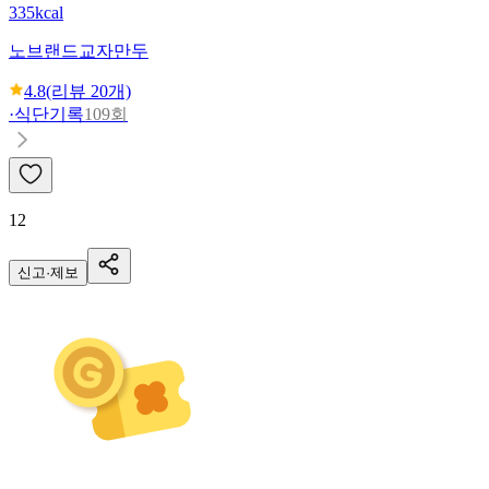
335kcal
노브랜드
교자만두
4.8
(리뷰
20
개)
·
식단기록
109회
12
신고·제보