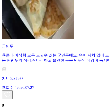
군만두
육즙과 바삭함 모두 느낄수 있는 군만두예요. 속이 꽉차 있어 
운 찐만두의 식감과 바삭하고 쫄깃한 구운 만두의 식감이 동시에
지니5287977
조회수
426
26.07.27
8