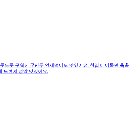
노릇노릇 구워진 군만두 언제먹어도 맛있어요. 한입 베어물면 축촉
 느껴져 정말 맛있어요.