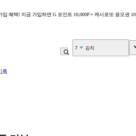
가입 혜택!
지금 가입하면
G 포인트 10,000P + 캐시로또 응모권 1
7
김치
기록