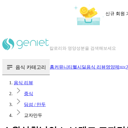
신규 회원 
칼로리와 영양성분을 검색해보세요
혈당 · 다이어트 음식 검색해보세요
음식 · 영양제 리뷰를 찾아보세요
음식 카테고리
홈
커뮤니티
헬시딜
음식 리뷰
영양제
NEW
음식 리뷰
중식
딤섬 / 만두
교자만두