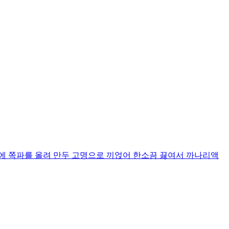
에 쪽파를 올려 만두 고명으로 끼얹어 한소끔 끓여서 까나리액