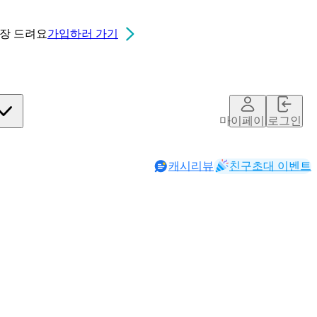
0장
드려요
가입하러 가기
마이페이지
로그인
캐시리뷰
친구초대 이벤트