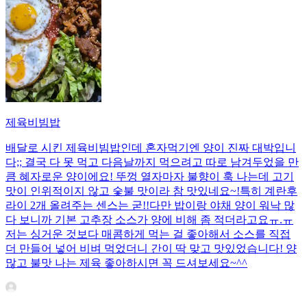
제육비빔밥
배달로 시킨 제육비빔밥인데 혼자먹기엔 양이 진짜 대박입니
다;; 결국 다 못 먹고 다음날까지 먹으려고 따로 남겨두었을 만
큼 혜자로운 양이에요! 뚜껑 열자마자 불향이 훅 나는데 고기
맛이 인위적이지 않고 숯불 맛이라 참 맛있네요~!특히 계란후
라이 2개 올려주는 센스는 굳!! ​다만 밥이랑 야채 양이 워낙 많
다 보니까 기본 고추장 소스가 양에 비해 좀 적더라고요ㅠ.ㅠ
저는 싱거운 것보다 매콤하게 먹는 걸 좋아해서 소스를 직접
더 만들어 넣어 비벼 먹었더니 간이 딱 맞고 맛있었습니다! 양
많고 불맛 나는 제육 좋아하시면 꼭 드셔보세요~^^