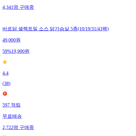
4,341
명
구매중
바르닭 셀렉트밀 소스 닭가슴살 5종(10/19/31/43팩)
49,000
원
59
%
19,900
원
4.4
(
38
)
597
적립
무료배송
2,722
명
구매중