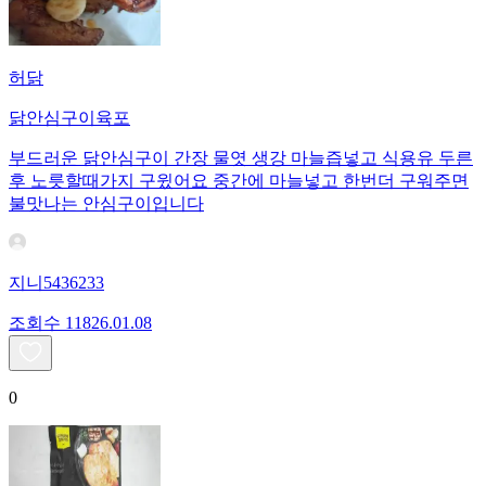
허닭
닭안심구이육포
부드러운 닭안심구이 간장 물엿 생강 마늘즙넣고 식용유 두른
후 노릇할때가지 구윘어요 중간에 마늘넣고 한번더 구워주면
불맛나는 안심구이입니다
지니5436233
조회수
118
26.01.08
0