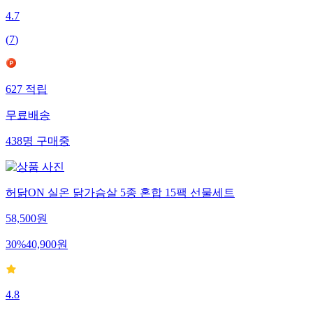
4.7
(
7
)
627
적립
무료배송
438
명
구매중
허닭ON 실온 닭가슴살 5종 혼합 15팩 선물세트
58,500
원
30
%
40,900
원
4.8