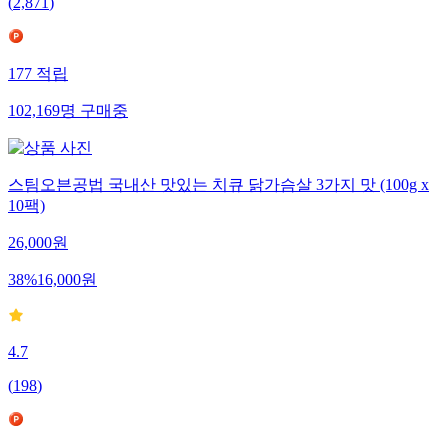
(
2,871
)
177
적립
102,169
명
구매중
스팀오븐공법 국내산 맛있는 치큐 닭가슴살 3가지 맛 (100g x
10팩)
26,000
원
38
%
16,000
원
4.7
(
198
)