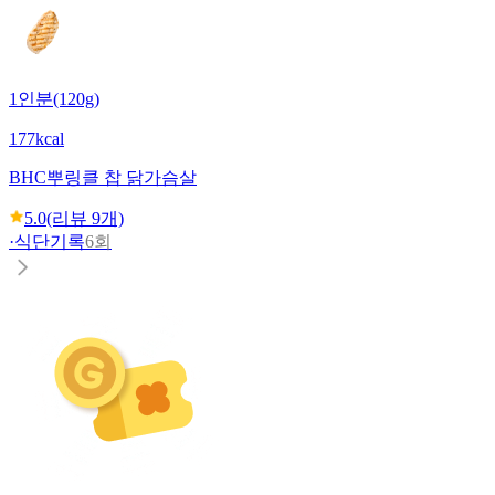
1인분(120g)
177kcal
BHC
뿌링클 찹 닭가슴살
5.0
(리뷰
9
개)
·
식단기록
6회