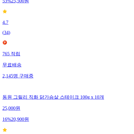
53
%
25,500
원
4.7
(
34
)
765
적립
무료배송
2,145
명
구매중
동원 그릴리 직화 닭가슴살 스테이크 100g x 10개
25,000
원
16
%
20,900
원