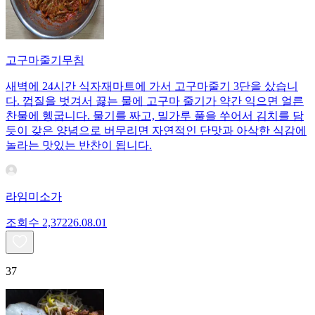
고구마줄기무침
새벽에 24시간 식자재마트에 가서 고구마줄기 3단을 샀습니
다. 껍질을 벗겨서 끓는 물에 고구마 줄기가 약간 익으면 얼른
찬물에 헹굽니다. 물기를 짜고, 밀가루 풀을 쑤어서 김치를 담
듯이 갖은 양념으로 버무리면 자연적인 단맛과 아삭한 식감에
놀라는 맛있는 반찬이 됩니다.
라임미소가
조회수
2,372
26.08.01
37