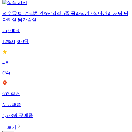
성수동905 순살치킨&닭강정 5종 골라담기 / 식단관리 저당 닭
다리살 닭가슴살
25,000
원
12
%
21,900
원
4.8
(
74
)
657
적립
무료배송
4,573
명
구매중
더보기