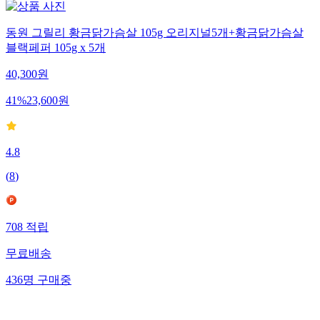
동원 그릴리 황금닭가슴살 105g 오리지널5개+황금닭가슴살
블랙페퍼 105g x 5개
40,300
원
41
%
23,600
원
4.8
(
8
)
708
적립
무료배송
436
명
구매중