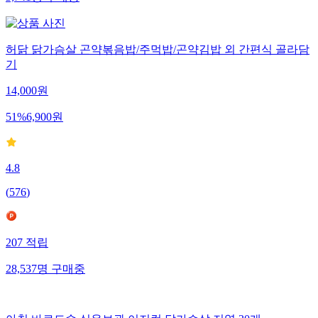
3,741
명
구매중
허닭 닭가슴살 곤약볶음밥/주먹밥/곤약김밥 외 간편식 골라담
기
14,000
원
51
%
6,900
원
4.8
(
576
)
207
적립
28,537
명
구매중