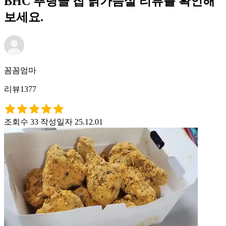
BHC 뿌링클 찹 닭가슴살 리뷰를 확인해
보세요.
꼼꼼엄마
리뷰1377
조회수 33
작성일자 25.12.01