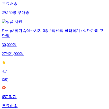
무료배송
29,150
명
구매중
다신샵 닭가슴살소시지 6종 6팩+6팩 골라담기 / 식단관리 고
단백
30,000
원
27
%
21,900
원
4.7
(
50
)
657
적립
무료배송