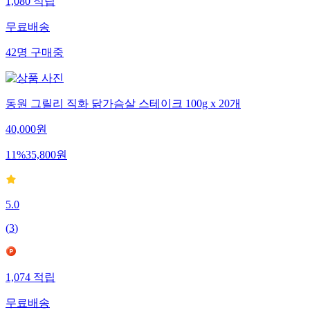
1,080
적립
무료배송
42
명
구매중
동원 그릴리 직화 닭가슴살 스테이크 100g x 20개
40,000
원
11
%
35,800
원
5.0
(
3
)
1,074
적립
무료배송