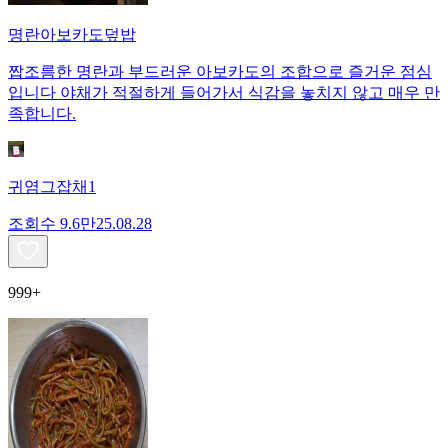
명란아보카도덮밥
짭조름한 명란과 부드러운 아보카도의 조합으로 즐거운 점심
입니다 야채가 적절하게 들어가서 식감을 놓치지 않고 매우 만
족합니다.
귀염그잡채1
조회수
9.6만
25.08.28
999+