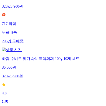
32
%
23,900
원
717
적립
무료배송
296
명
구매중
하림 수비드 닭가슴살 블랙페퍼 100g 10개 세트
35,000
원
32
%
23,900
원
4.8
(
10
)