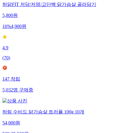
허닭FIT 저당/저염/고단백 닭가슴살 골라담기
5,800
원
16
%
4,900
원
4.9
(
70
)
147
적립
5,032
명
구매중
하림 수비드 닭가슴살 트러플 100g 10개
54,000
원