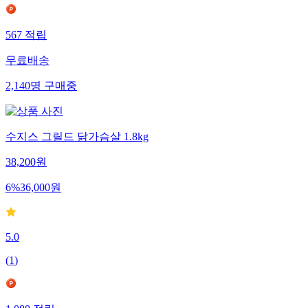
567
적립
무료배송
2,140
명
구매중
수지스 그릴드 닭가슴살 1.8kg
38,200
원
6
%
36,000
원
5.0
(
1
)