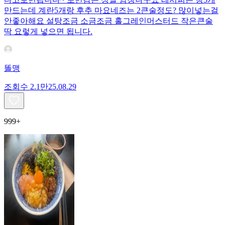
만드는데 계란5개랑 후추 마요네즈는 2큰술정도? 많이넣는걸
안좋아해요 설탕조금 소금조금 홀그레인머스터드 작은큰술
딱 요렇게 넣으면 됩니다.
똘맹
조회수
2.1만
25.08.29
999+