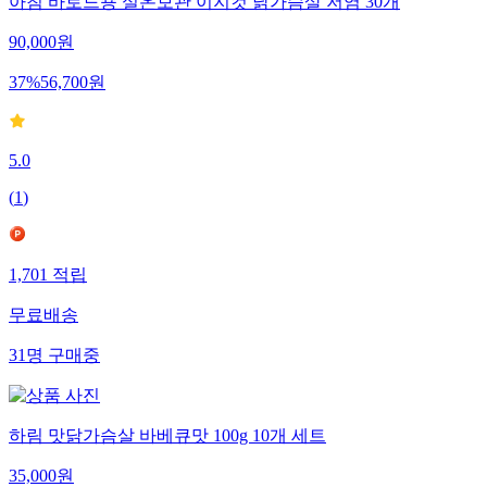
아침 바로드숑 실온보관 이지컷 닭가슴살 저염 30개
90,000
원
37
%
56,700
원
5.0
(
1
)
1,701
적립
무료배송
31
명
구매중
하림 맛닭가슴살 바베큐맛 100g 10개 세트
35,000
원