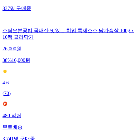
337
명
구매중
스팀오븐공법 국내산 맛있는 치업 특제소스 닭가슴살 100g x
10팩 골라담기
26,000
원
38
%
16,000
원
4.6
(
70
)
480
적립
무료배송