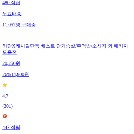
480
적립
무료배송
11,057
명
구매중
허닭X캐시딜단독 베스트 닭가슴살/주먹밥/소시지 외 패키지
모음전
20,250
원
26
%
14,900
원
4.7
(
301
)
447
적립