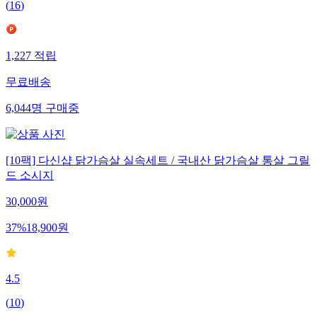
(
16
)
1,227
적립
무료배송
6,044
명
구매중
[10팩] 다신샵 닭가슴살 실속세트 / 국내산 닭가슴살 통살 그릴
드 소시지
30,000
원
37
%
18,900
원
4.5
(
10
)