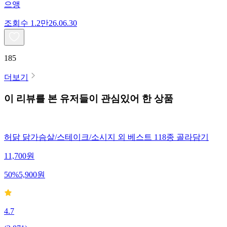
으앵
조회수
1.2만
26.06.30
185
더보기
이 리뷰를 본 유저들이 관심있어 한 상품
허닭 닭가슴살/스테이크/소시지 외 베스트 118종 골라담기
11,700
원
50
%
5,900
원
4.7