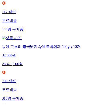
717
적립
무료배송
176
명
구매중
동원 그릴리 황금닭가슴살 블랙페퍼 105g x 10개
32,000
원
26
%
23,600
원
708
적립
무료배송
310
명
구매중