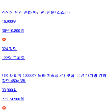
장인의 명장 중화 짜장면7인분+소스7개
16,900
원
36
%
10,800
원
324
적립
122
명
구매중
네이버리뷰 10000개 돌파 미슐랭 3대 맛집! 55년 대가방 간짜
장면 480g 3팩
33,900
원
27
%
24,900
원