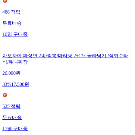
468
적립
무료배송
16
명
구매중
차오차이 짜장면 2종/짬뽕/마라탕 2+1개 골라담기 /직화수타
식/유니짜장
26,000
원
33
%
17,500
원
525
적립
무료배송
17
명
구매중