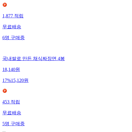
1,877
적립
무료배송
6
명
구매중
국내쌀로 만든 채식짜장면 4봉
18,140
원
17
%
15,120
원
453
적립
무료배송
5
명
구매중