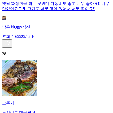
옛날 짜장면을 파는 곳인데 가성비도 좋고 너무 좋아요!! 너무
맛있어요🩷🩵 고기도 너무 많이 있어서 너무 좋아요!!
남우현Only직진
조회수
655
25.12.10
28
오뚜기
도시어부 해물짜장