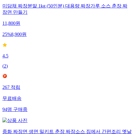
미담채 짜장분말 1kg (50인분) 대용량 짜장가루 소스 춘장 짜
장면 만들기
11,800
원
25
%
8,900
원
4.5
(
2
)
267
적립
무료배송
94
명
구매중
중화 짜장면 생면 밀키트 춘장 짜장소스 집에서 간편조리 옛날