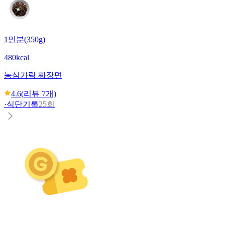
1인분(350g)
480kcal
농심
가락 짜장면
4.6
(리뷰
7
개)
·
식단기록
25회