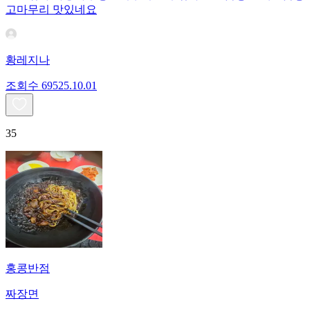
고마무리 맛있네요
황레지나
조회수
695
25.10.01
35
홍콩반점
짜장면