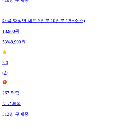
418
명
구매중
매콤 짜장면 세트 5인분 10인분 (면+소스)
18,900
원
53
%
8,900
원
5.0
(
2
)
267
적립
무료배송
312
명
구매중