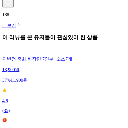
188
더보기
이 리뷰를 본 유저들이 관심있어 한 상품
귀빈정 중화 짜장면 7인분+소스7개
18,900
원
37
%
11,900
원
4.8
(
35
)