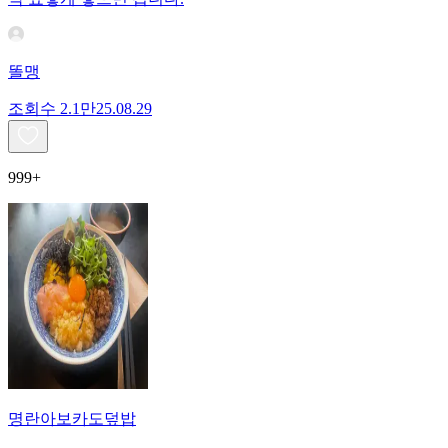
똘맹
조회수
2.1만
25.08.29
999+
명란아보카도덮밥