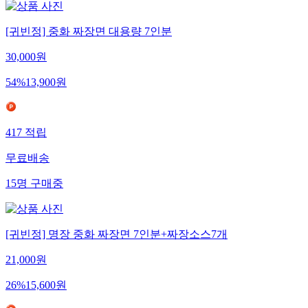
[귀빈정] 중화 짜장면 대용량 7인분
30,000
원
54
%
13,900
원
417
적립
무료배송
15
명
구매중
[귀빈정] 명장 중화 짜장면 7인분+짜장소스7개
21,000
원
26
%
15,600
원