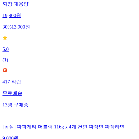
짜장 대용량
19,900
원
30
%
13,900
원
5.0
(
1
)
417
적립
무료배송
13
명
구매중
[농심] 짜파게티 더블랙 116g x 4개 건면 짜장면 짜장라면
9,000
원