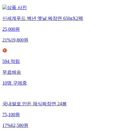
신세계푸드 백년 옛날 짜장면 650gX2팩
25,000
원
21
%
19,800
원
594
적립
무료배송
10
명
구매중
국내쌀로 만든 채식짜장면 24봉
75,100
원
17
%
62,580
원