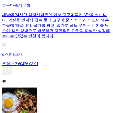
고구마줄기무침
새벽에 24시간 식자재마트에 가서 고구마줄기 3단을 샀습니
다. 껍질을 벗겨서 끓는 물에 고구마 줄기가 약간 익으면 얼른
찬물에 헹굽니다. 물기를 짜고, 밀가루 풀을 쑤어서 김치를 담
듯이 갖은 양념으로 버무리면 자연적인 단맛과 아삭한 식감에
놀라는 맛있는 반찬이 됩니다.
라임미소가
조회수
2,604
26.08.01
40