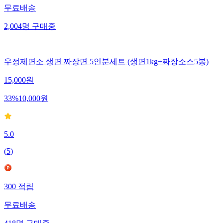
무료배송
2,004
명
구매중
우정제면소 생면 짜장면 5인분세트 (생면1kg+짜장소스5봉)
15,000
원
33
%
10,000
원
5.0
(
5
)
300
적립
무료배송