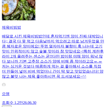
제육비빔밥
배달로 시킨 제육비빔밥인데 혼자먹기엔 양이 진짜 대박입니
다;; 결국 다 못 먹고 다음날까지 먹으려고 따로 남겨두었을 만
큼 혜자로운 양이에요! 뚜껑 열자마자 불향이 훅 나는데 고기
맛이 인위적이지 않고 숯불 맛이라 참 맛있네요~!특히 계란후
라이 2개 올려주는 센스는 굳!! ​다만 밥이랑 야채 양이 워낙 많
다 보니까 기본 고추장 소스가 양에 비해 좀 적더라고요ㅠ.ㅠ
저는 싱거운 것보다 매콤하게 먹는 걸 좋아해서 소스를 직접
더 만들어 넣어 비벼 먹었더니 간이 딱 맞고 맛있었습니다! 양
많고 불맛 나는 제육 좋아하시면 꼭 드셔보세요~^^
으앵
조회수
1.2만
26.06.30