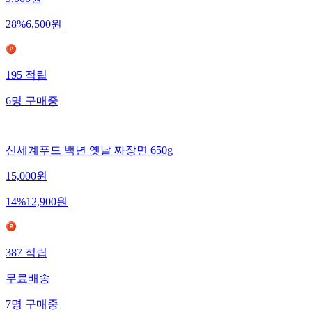
28
%
6,500
원
195
적립
6
명
구매중
신세계푸드 백년 옛날 짜장면 650g
15,000
원
14
%
12,900
원
387
적립
무료배송
7
명
구매중