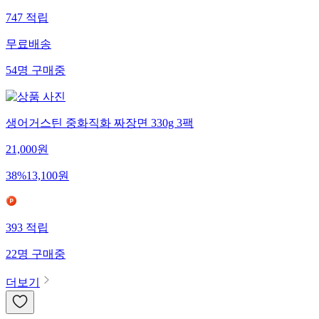
747
적립
무료배송
54
명
구매중
생어거스틴 중화직화 짜장면 330g 3팩
21,000
원
38
%
13,100
원
393
적립
22
명
구매중
더보기