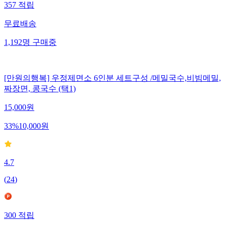
357
적립
무료배송
1,192
명
구매중
[만원의행복] 우정제면소 6인분 세트구성 /메밀국수,비빔메밀,
짜장면, 콩국수 (택1)
15,000
원
33
%
10,000
원
4.7
(
24
)
300
적립