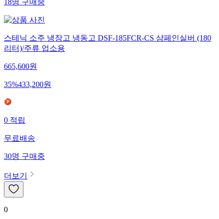
18
명
구매중
스테닉 소주 냉장고 냉동고 DSF-185FCR-CS 샴페인실버 (180
리터)/주류 업소용
665,600
원
35
%
433,200
원
0
적립
무료배송
30
명
구매중
더보기
0