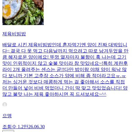
제육비빔밥
배달로 시킨 제육비빔밥인데 혼자먹기엔 양이 진짜 대박입니
다;; 결국 다 못 먹고 다음날까지 먹으려고 따로 남겨두었을 만
큼 혜자로운 양이에요! 뚜껑 열자마자 불향이 훅 나는데 고기
맛이 인위적이지 않고 숯불 맛이라 참 맛있네요~!특히 계란후
라이 2개 올려주는 센스는 굳!! ​다만 밥이랑 야채 양이 워낙 많
다 보니까 기본 고추장 소스가 양에 비해 좀 적더라고요ㅠ.ㅠ
저는 싱거운 것보다 매콤하게 먹는 걸 좋아해서 소스를 직접
더 만들어 넣어 비벼 먹었더니 간이 딱 맞고 맛있었습니다! 양
많고 불맛 나는 제육 좋아하시면 꼭 드셔보세요~^^
으앵
조회수
1.2만
26.06.30