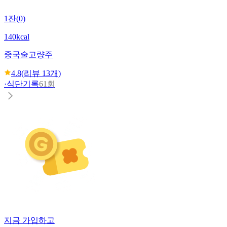
1잔(0)
140kcal
중국술
고량주
4.8
(리뷰
13
개)
·
식단기록
61회
지금 가입하고