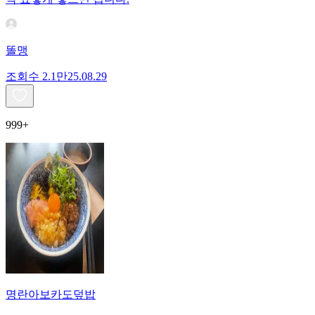
똘맹
조회수
2.1만
25.08.29
999+
명란아보카도덮밥