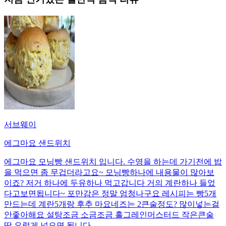
서브웨이
에그마요 샌드위치
에그마요 모닝빵 샌드위치 입니다. 수영을 하는데 가기전에 밥
을 먹으면 좀 무겁더라고요~ 모닝빵하나에 내용물이 많아보
이죠? 저거 하나에 두유하나 먹고갑니다 거의 계란하나 들었
다고보면됩니다~ 포만감은 정말 엄청나구요 레시피는 빵5개
만드는데 계란5개랑 후추 마요네즈는 2큰술정도? 많이넣는걸
안좋아해요 설탕조금 소금조금 홀그레인머스터드 작은큰술
딱 요렇게 넣으면 됩니다.