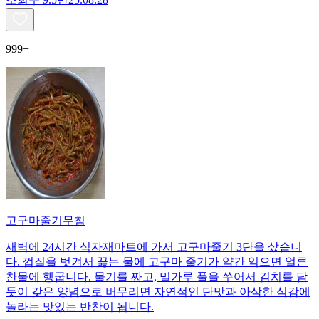
999+
고구마줄기무침
새벽에 24시간 식자재마트에 가서 고구마줄기 3단을 샀습니
다. 껍질을 벗겨서 끓는 물에 고구마 줄기가 약간 익으면 얼른
찬물에 헹굽니다. 물기를 짜고, 밀가루 풀을 쑤어서 김치를 담
듯이 갖은 양념으로 버무리면 자연적인 단맛과 아삭한 식감에
놀라는 맛있는 반찬이 됩니다.