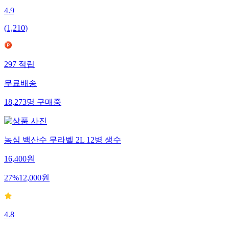
4.9
(
1,210
)
297
적립
무료배송
18,273
명
구매중
농심 백산수 무라벨 2L 12병 생수
16,400
원
27
%
12,000
원
4.8