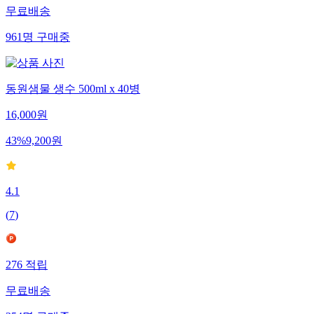
무료배송
961
명
구매중
동원샘물 생수 500ml x 40병
16,000
원
43
%
9,200
원
4.1
(
7
)
276
적립
무료배송