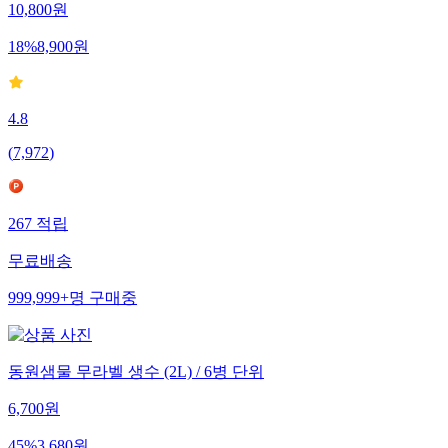
10,800
원
18
%
8,900
원
4.8
(
7,972
)
267
적립
무료배송
999,999+
명
구매중
동원샘물 무라벨 생수 (2L) / 6병 단위
6,700
원
45
%
3,680
원