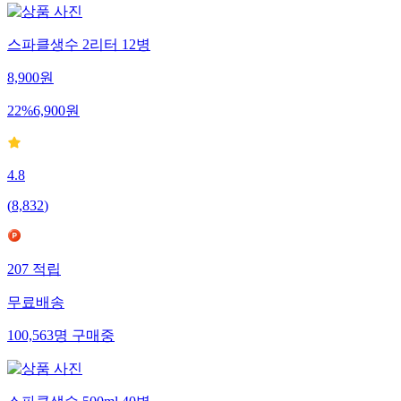
스파클생수 2리터 12병
8,900
원
22
%
6,900
원
4.8
(
8,832
)
207
적립
무료배송
100,563
명
구매중