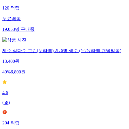
120
적립
무료배송
19,053
명
구매중
제주 삼다수 그린(무라벨) 2L 6병 생수 (무/유라벨 랜덤발송)
13,400
원
49
%
6,800
원
4.6
(
58
)
204
적립