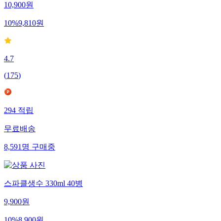
10,900
원
10
%
9,810
원
4.7
(
175
)
294
적립
무료배송
8,591
명
구매중
스파클생수 330ml 40병
9,900
원
10
%
8,900
원