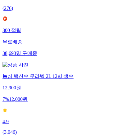
(
276
)
300
적립
무료배송
38,693
명
구매중
농심 백산수 무라벨 2L 12병 생수
12,900
원
7
%
12,000
원
4.9
(
3,046
)