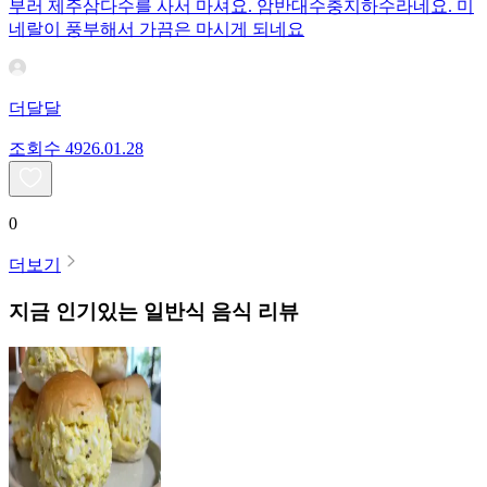
부러 제주삼다수를 사서 마셔요. 암반대수충지하수라네요. 미
네랄이 풍부해서 가끔은 마시게 되네요
더달달
조회수
49
26.01.28
0
더보기
지금 인기있는
일반식
음식 리뷰