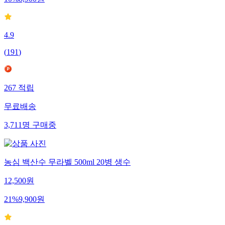
4.9
(
191
)
267
적립
무료배송
3,711
명
구매중
농심 백산수 무라벨 500ml 20병 생수
12,500
원
21
%
9,900
원