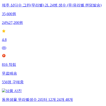
제주 삼다수 그린(무라벨) 2L 24병 생수 (무/유라벨 랜덤발송)
35,600
원
24
%
27,200
원
4.8
(
8
)
816
적립
무료배송
556
명
구매중
동원샘물 무라벨생수 2리터 12개 24개 48개