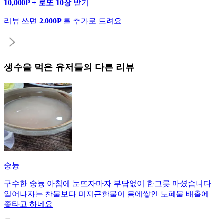
10,000P + 로또 10장
받기
리뷰 쓰면
2,000P
를 추가로 드려요
생수
을 먹은 유저들의 다른 리뷰
숭늉
구수한 숭늉 아침에 눈뜨자마자 부담없이 한그릇 마셨습니다
일어나자는 찬물보다 미지근한물이 몸에쌓인 노폐물 배출에
좋타고 하네요