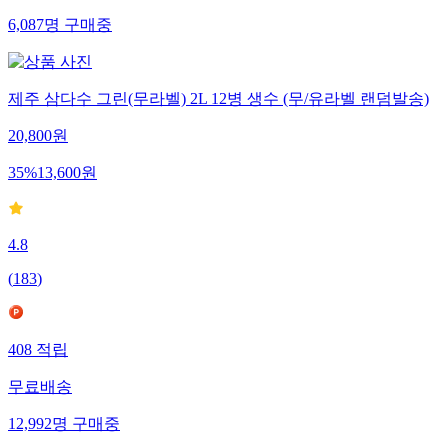
6,087
명
구매중
제주 삼다수 그린(무라벨) 2L 12병 생수 (무/유라벨 랜덤발송)
20,800
원
35
%
13,600
원
4.8
(
183
)
408
적립
무료배송
12,992
명
구매중