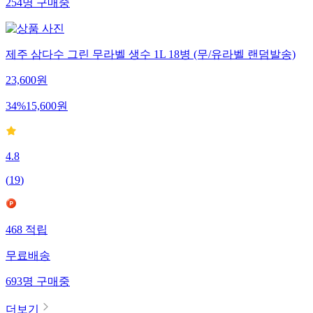
254
명
구매중
제주 삼다수 그린 무라벨 생수 1L 18병 (무/유라벨 랜덤발송)
23,600
원
34
%
15,600
원
4.8
(
19
)
468
적립
무료배송
693
명
구매중
더보기