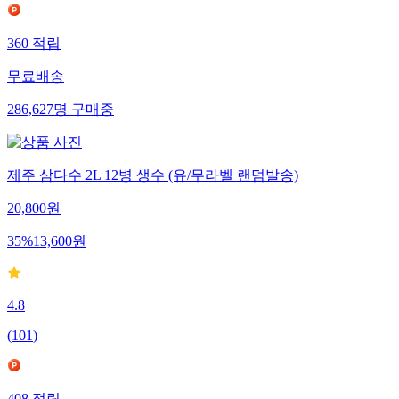
360
적립
무료배송
286,627
명
구매중
제주 삼다수 2L 12병 생수 (유/무라벨 랜덤발송)
20,800
원
35
%
13,600
원
4.8
(
101
)
408
적립