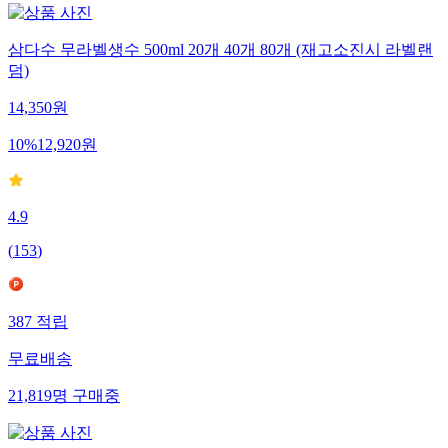
삼다수 무라벨생수 500ml 20개 40개 80개 (재고소진시 라벨랜
덤)
14,350
원
10
%
12,920
원
4.9
(
153
)
387
적립
무료배송
21,819
명
구매중