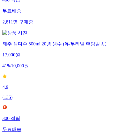
무료배송
2,811
명
구매중
제주 삼다수 500ml 20병 생수 (유/무라벨 랜덤발송)
17,000
원
41
%
10,000
원
4.9
(
135
)
300
적립
무료배송