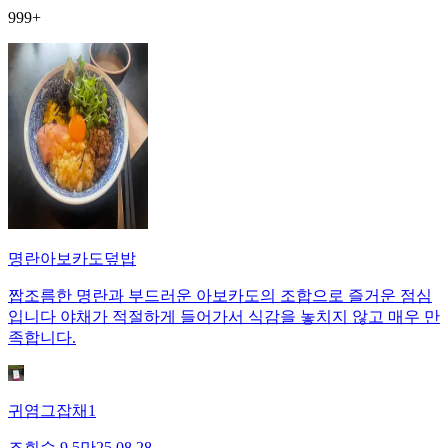
999+
명란아보카도덮밥
짭조름한 명란과 부드러운 아보카도의 조합으로 즐거운 점심
입니다 야채가 적절하게 들어가서 식감을 놓치지 않고 매우 만
족합니다.
귀염그잡채1
조회수
9.5만
25.08.28