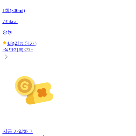
1회(300ml)
735kcal
숭늉
4.8
(리뷰
51
개)
·
식단기록
3천+
지금 가입하고