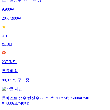
스파클생수 500ml 40병
9,900
원
20
%
7,900
원
4.9
(
5,183
)
237
적립
무료배송
80,971
명
구매중
몽베스트 생수/탄산수 (2L*12병/1L*24병/500mL*40
병/330mL*40병)