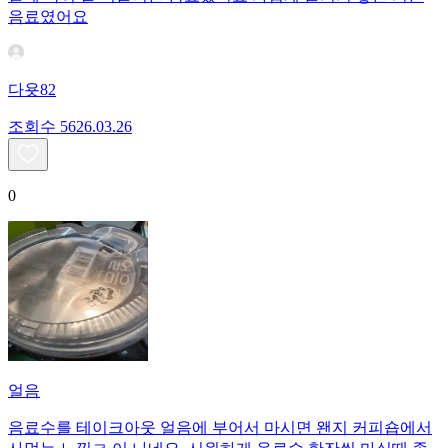
음료였어요
다욧82
조회수
56
26.03.26
0
얼음
음료수를 테이크아웃 얼음에 부어서 마시면 왠지 커피숍에서