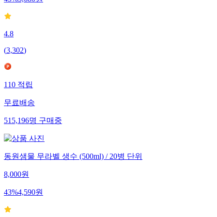
4.8
(
3,302
)
110
적립
무료배송
515,196
명
구매중
동원샘물 무라벨 생수 (500ml) / 20병 단위
8,000
원
43
%
4,590
원