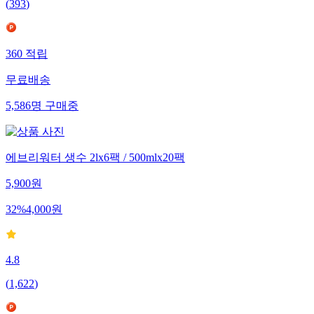
(
393
)
360
적립
무료배송
5,586
명
구매중
에브리워터 생수 2lx6팩 / 500mlx20팩
5,900
원
32
%
4,000
원
4.8
(
1,622
)