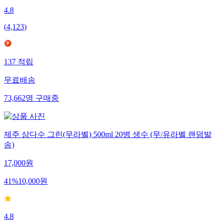
4.8
(
4,123
)
137
적립
무료배송
73,662
명
구매중
제주 삼다수 그린(무라벨) 500ml 20병 생수 (무/유라벨 랜덤발
송)
17,000
원
41
%
10,000
원
4.8