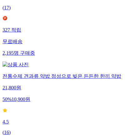
(
17
)
327
적립
무료배송
2,195
명
구매중
전통수제 견과류 약밥 정성으로 빚은 든든한 한끼 약밥
21,800
원
50
%
10,900
원
4.5
(
16
)