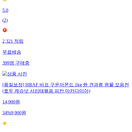
5.0
(
2
)
2,321
적립
무료배송
399
명
구매중
[품질보장] HBAF 바프 구운아몬드 1kg 外 견과류 원물 모음전
(호두 캐슈넛 서리태볶음 피칸 마카다미아)
14,900
원
34
%
9,900
원