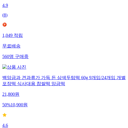
4.9
(
8
)
1,049
적립
무료배송
560
명
구매중
백앙금과 견과류가 가득 든 삼색두텁떡 60g 9개입/24개입 개별
포장떡 식사대용 찹쌀떡 앙금떡
21,800
원
50
%
10,900
원
4.6