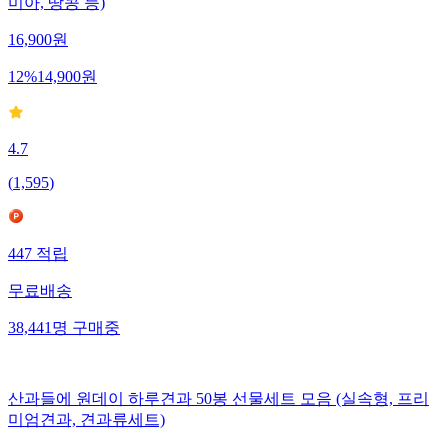
미아, 땅콩 등)
16,900
원
12
%
14,900
원
4.7
(
1,595
)
447
적립
무료배송
38,441
명
구매중
산과들에 원데이 하루견과 50봉 선물세트 모음 (실속형, 프리
미엄견과, 견과류세트)