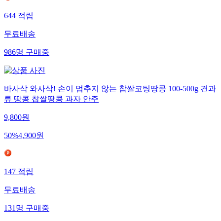
644
적립
무료배송
986
명
구매중
바사삭 와사삭! 손이 멈추지 않는 찹쌀코팅땅콩 100-500g 견과
류 땅콩 찹쌀땅콩 과자 안주
9,800
원
50
%
4,900
원
147
적립
무료배송
131
명
구매중