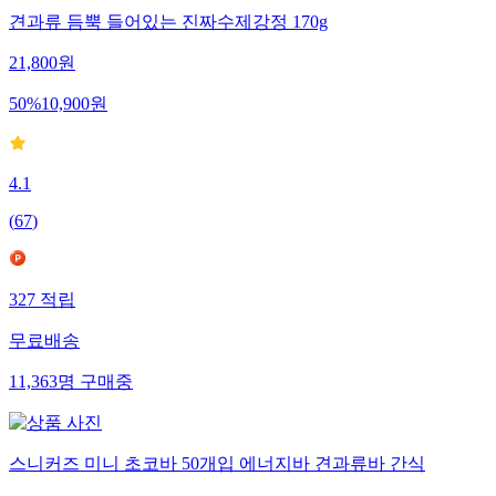
견과류 듬뿍 들어있는 진짜수제강정 170g
21,800
원
50
%
10,900
원
4.1
(
67
)
327
적립
무료배송
11,363
명
구매중
스니커즈 미니 초코바 50개입 에너지바 견과류바 간식