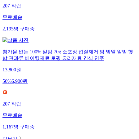
207
적립
무료배송
2,195
명
구매중
첨가물 없는 100% 알밤 70g 소포장 껍질제거 밤 밤알 알밤 햇
밤 견과류 베이킹재료 토핑 요리재료 간식 안주
13,800
원
50
%
6,900
원
207
적립
무료배송
1,167
명
구매중