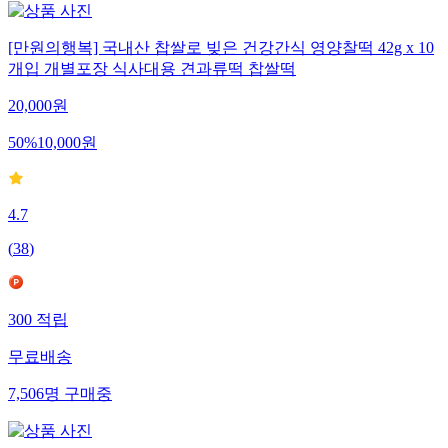
[만원의행복] 국내산 찹쌀로 빚은 건강간식 영양찰떡 42g x 10
개입 개별포장 식사대용 견과류떡 찹쌀떡
20,000
원
50
%
10,000
원
4.7
(
38
)
300
적립
무료배송
7,506
명
구매중