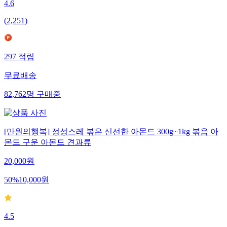
4.6
(
2,251
)
297
적립
무료배송
82,762
명
구매중
[만원의행복] 정성스레 볶은 신선한 아몬드 300g~1kg 볶음 아
몬드 구운 아몬드 견과류
20,000
원
50
%
10,000
원
4.5