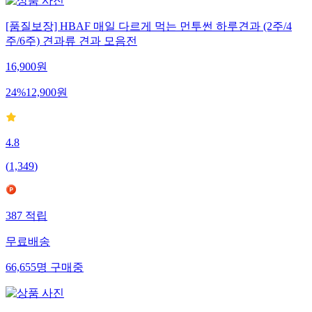
[품질보장] HBAF 매일 다르게 먹는 먼투썬 하루견과 (2주/4
주/6주) 견과류 견과 모음전
16,900
원
24
%
12,900
원
4.8
(
1,349
)
387
적립
무료배송
66,655
명
구매중