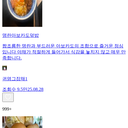
명란아보카도덮밥
짭조름한 명란과 부드러운 아보카도의 조합으로 즐거운 점심
입니다 야채가 적절하게 들어가서 식감을 놓치지 않고 매우 만
족합니다.
귀염그잡채1
조회수
9.5만
25.08.28
999+