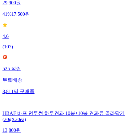
29,900
원
41
%
17,500
원
4.6
(
107
)
525
적립
무료배송
8,811
명
구매중
HBAF 바프 먼투썬 하루견과 10봉+10봉 견과류 골라담기
(20gX20ea)
13,800
원