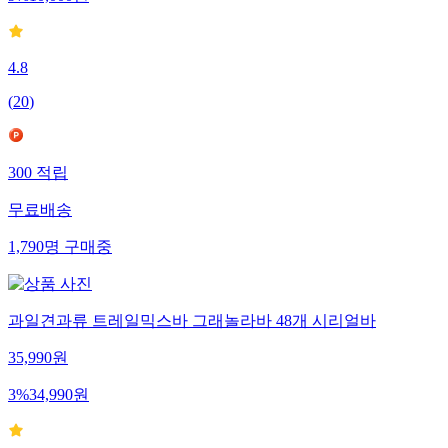
9
%
10,000
원
4.8
(
20
)
300
적립
무료배송
1,790
명
구매중
과일견과류 트레일믹스바 그래놀라바 48개 시리얼바
35,990
원
3
%
34,990
원