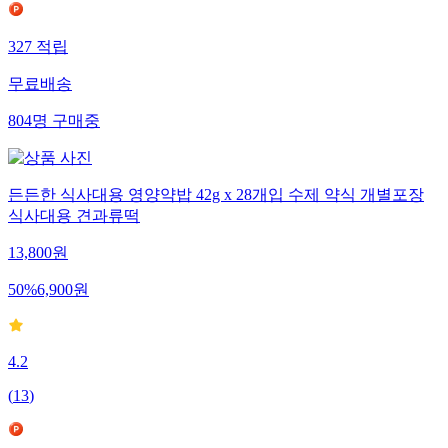
327
적립
무료배송
804
명
구매중
든든한 식사대용 영양약밥 42g x 28개입 수제 약식 개별포장
식사대용 견과류떡
13,800
원
50
%
6,900
원
4.2
(
13
)