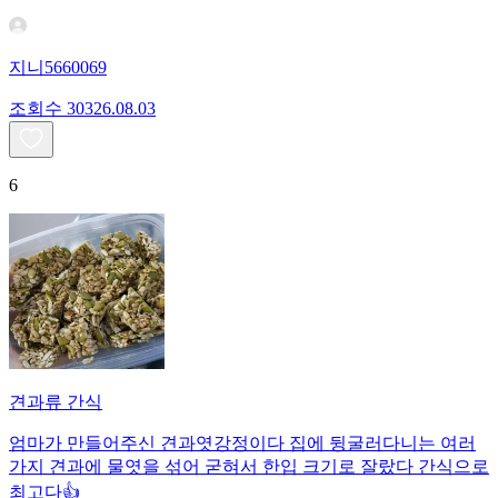
지니5660069
조회수
303
26.08.03
6
견과류 간식
엄마가 만들어주신 견과엿강정이다 집에 뒹굴러다니는 여러
가지 견과에 물엿을 섞어 굳혀서 한입 크기로 잘랐다 간식으로
최고다👍