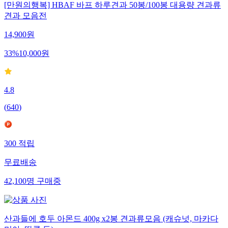
[만원의행복] HBAF 바프 하루견과 50봉/100봉 대용량 견과류
견과 모음전
14,900
원
33
%
10,000
원
4.8
(
640
)
300
적립
무료배송
42,100
명
구매중
산과들에 호두 아몬드 400g x2봉 견과류모음 (캐슈넛, 마카다