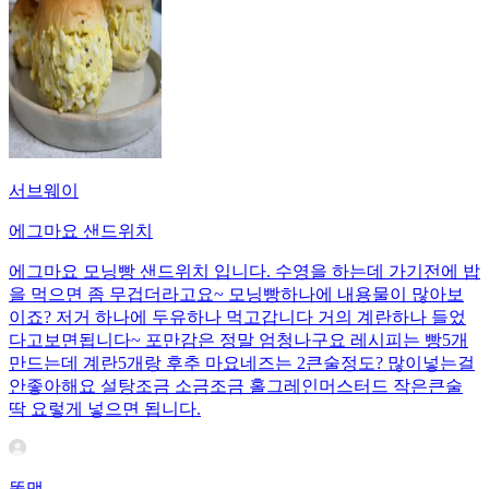
서브웨이
에그마요 샌드위치
에그마요 모닝빵 샌드위치 입니다. 수영을 하는데 가기전에 밥
을 먹으면 좀 무겁더라고요~ 모닝빵하나에 내용물이 많아보
이죠? 저거 하나에 두유하나 먹고갑니다 거의 계란하나 들었
다고보면됩니다~ 포만감은 정말 엄청나구요 레시피는 빵5개
만드는데 계란5개랑 후추 마요네즈는 2큰술정도? 많이넣는걸
안좋아해요 설탕조금 소금조금 홀그레인머스터드 작은큰술
딱 요렇게 넣으면 됩니다.
똘맹