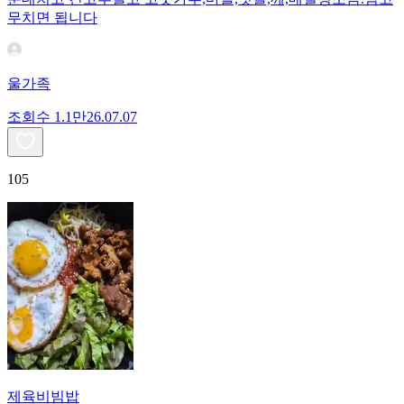
무치면 됩니다
울가족
조회수
1.1만
26.07.07
105
제육비빔밥