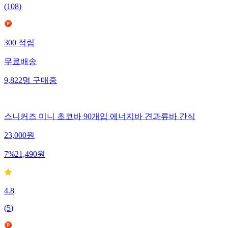
(
108
)
300
적립
무료배송
9,822
명
구매중
스니커즈 미니 초코바 90개입 에너지바 견과류바 간식
23,000
원
7
%
21,490
원
4.8
(
5
)