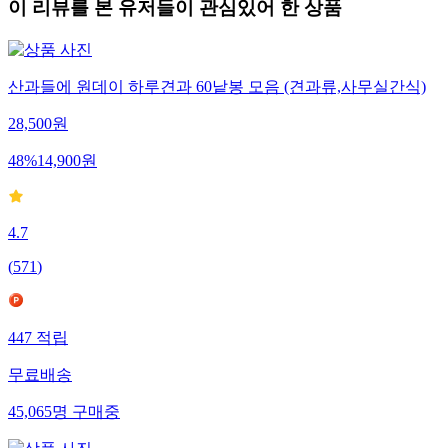
이 리뷰를 본 유저들이 관심있어 한 상품
산과들에 원데이 하루견과 60낱봉 모음 (견과류,사무실간식)
28,500
원
48
%
14,900
원
4.7
(
571
)
447
적립
무료배송
45,065
명
구매중