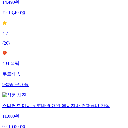
14,490
원
7
%
13,490
원
4.7
(
26
)
404
적립
무료배송
980
명
구매중
스니커즈 미니 초코바 30개입 에너지바 견과류바 간식
11,000
원