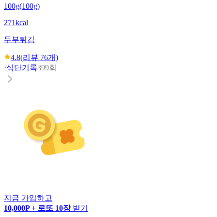
100g(100g)
271kcal
두부튀김
4.8
(리뷰
76
개)
·
식단기록
399회
지금 가입하고
10,000P + 로또 10장
받기