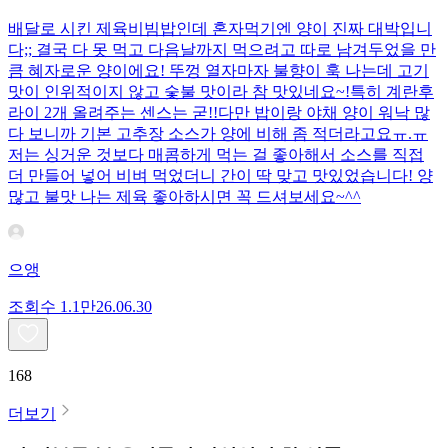
배달로 시킨 제육비빔밥인데 혼자먹기엔 양이 진짜 대박입니
다;; 결국 다 못 먹고 다음날까지 먹으려고 따로 남겨두었을 만
큼 혜자로운 양이에요! 뚜껑 열자마자 불향이 훅 나는데 고기
맛이 인위적이지 않고 숯불 맛이라 참 맛있네요~!특히 계란후
라이 2개 올려주는 센스는 굳!! ​다만 밥이랑 야채 양이 워낙 많
다 보니까 기본 고추장 소스가 양에 비해 좀 적더라고요ㅠ.ㅠ
저는 싱거운 것보다 매콤하게 먹는 걸 좋아해서 소스를 직접
더 만들어 넣어 비벼 먹었더니 간이 딱 맞고 맛있었습니다! 양
많고 불맛 나는 제육 좋아하시면 꼭 드셔보세요~^^
으앵
조회수
1.1만
26.06.30
168
더보기