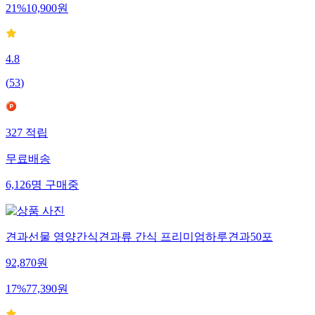
21
%
10,900
원
4.8
(
53
)
327
적립
무료배송
6,126
명
구매중
견과선물 영양간식견과류 간식 프리미엄하루견과50포
92,870
원
17
%
77,390
원