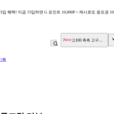
가입 혜택!
지금 가입하면
G 포인트 10,000P + 캐시로또 응모권 1
7
고100 촉촉 고구마 스틱
기록