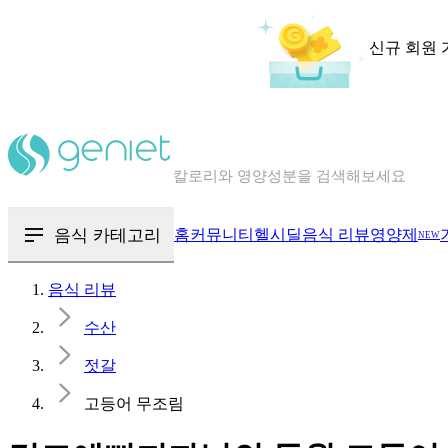
신규 회원 
칼로리와 영양성분을 검색해보세요
혈당 · 다이어트 음식 검색해보세요
음식 · 영양제 리뷰를 찾아보세요
음식 카테고리
홈
커뮤니티
헬시딜
음식 리뷰
영양제
NEW
음식 리뷰
수산
젓갈
고등어 무조림