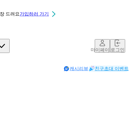
0장
드려요
가입하러 가기
마이페이지
로그인
캐시리뷰
친구초대 이벤트