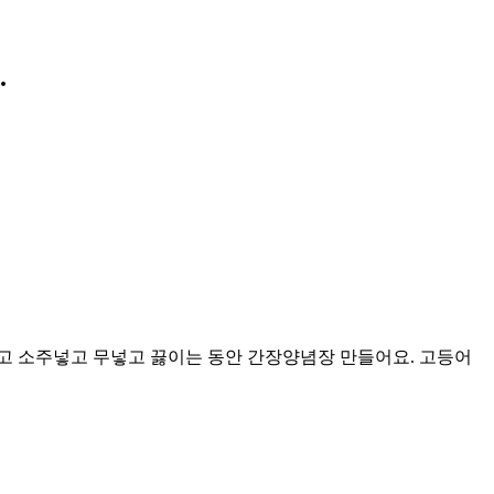
.
고 소주넣고 무넣고 끓이는 동안 간장양념장 만들어요. 고등어