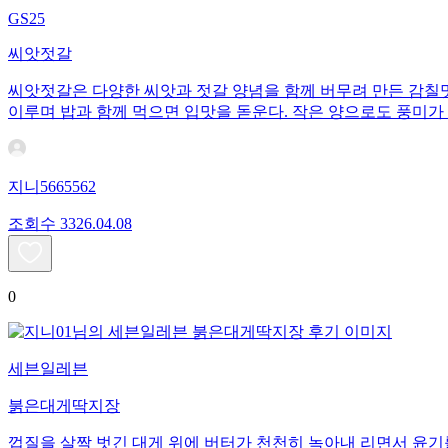
GS25
씨앗젓갈
씨앗젓갈은 다양한 씨앗과 젓갈 양념을 함께 버무려 만든 감칠맛
이루며 밥과 함께 먹으면 입맛을 돋운다. 작은 양으로도 풍미가
지니5665562
조회수
33
26.04.08
0
세븐일레븐
붉은대게딱지장
껍질을 살짝 벗긴 대게 위에 버터가 천천히 녹아내 리면서 윤기