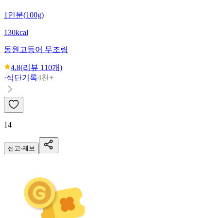
1인분(100g)
130kcal
동원
고등어 무조림
4.8
(리뷰
110
개)
·
식단기록
4천+
14
신고·제보