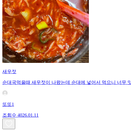
새우젓
순대국먹을때 새우젓이 나왔는데 순대에 넣어서 먹으니 너무 
또또1
조회수
40
26.01.11