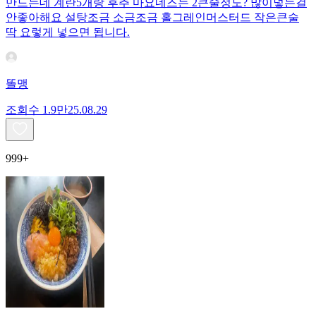
만드는데 계란5개랑 후추 마요네즈는 2큰술정도? 많이넣는걸
안좋아해요 설탕조금 소금조금 홀그레인머스터드 작은큰술
딱 요렇게 넣으면 됩니다.
똘맹
조회수
1.9만
25.08.29
999+