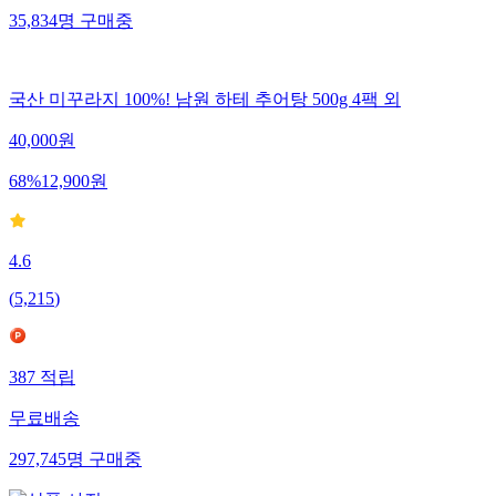
35,834
명
구매중
국산 미꾸라지 100%! 남원 하테 추어탕 500g 4팩 외
40,000
원
68
%
12,900
원
4.6
(
5,215
)
387
적립
무료배송
297,745
명
구매중