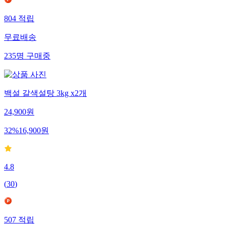
804
적립
무료배송
235
명
구매중
백설 갈색설탕 3kg x2개
24,900
원
32
%
16,900
원
4.8
(
30
)
507
적립