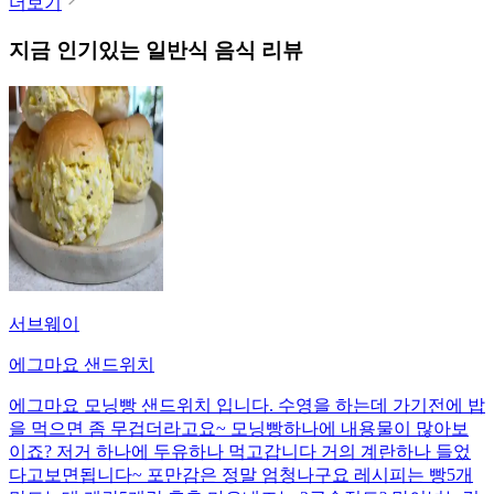
더보기
지금 인기있는
일반식
음식 리뷰
서브웨이
에그마요 샌드위치
에그마요 모닝빵 샌드위치 입니다. 수영을 하는데 가기전에 밥
을 먹으면 좀 무겁더라고요~ 모닝빵하나에 내용물이 많아보
이죠? 저거 하나에 두유하나 먹고갑니다 거의 계란하나 들었
다고보면됩니다~ 포만감은 정말 엄청나구요 레시피는 빵5개