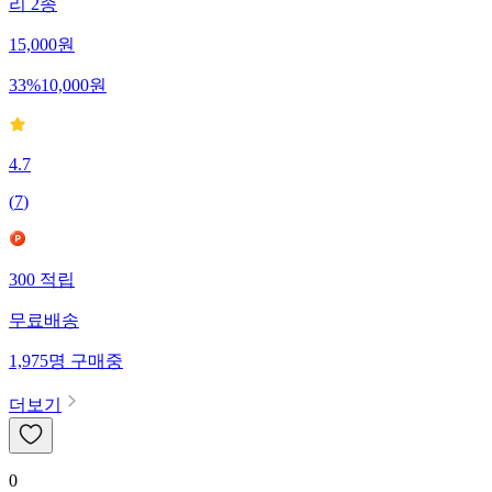
리 2종
15,000
원
33
%
10,000
원
4.7
(
7
)
300
적립
무료배송
1,975
명
구매중
더보기
0