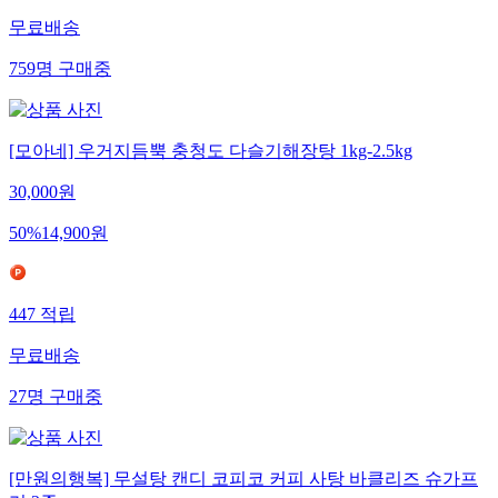
무료배송
759
명
구매중
[모아네] 우거지듬뿍 충청도 다슬기해장탕 1kg-2.5kg
30,000
원
50
%
14,900
원
447
적립
무료배송
27
명
구매중
[만원의행복] 무설탕 캔디 코피코 커피 사탕 바클리즈 슈가프