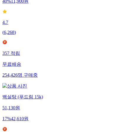
40
%
11,900
원
4.7
(
6,268
)
357
적립
무료배송
254,426
명
구매중
백설탕 (푸드림 15k)
51,130
원
17
%
42,610
원