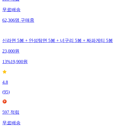
무료배송
62,306
명
구매중
신라면 5봉 + 안성탕면 5봉 + 너구리 5봉 + 짜파게티 5봉
23,000
원
13
%
19,900
원
4.8
(
95
)
597
적립
무료배송