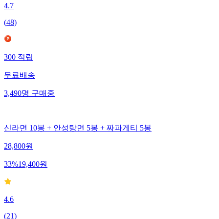
4.7
(
48
)
300
적립
무료배송
3,490
명
구매중
신라면 10봉 + 안성탕면 5봉 + 짜파게티 5봉
28,800
원
33
%
19,400
원
4.6