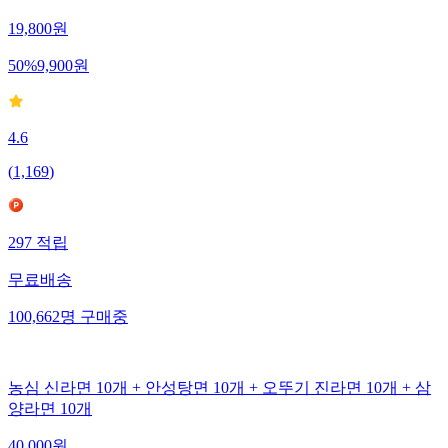
19,800
원
50
%
9,900
원
4.6
(
1,169
)
297
적립
무료배송
100,662
명
구매중
농심 신라면 10개 + 안성탕면 10개 + 오뚜기 진라면 10개 + 삼
양라면 10개