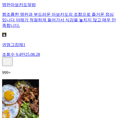
명란아보카도덮밥
짭조름한 명란과 부드러운 아보카도의 조합으로 즐거운 점심
입니다 야채가 적절하게 들어가서 식감을 놓치지 않고 매우 만
족합니다.
귀염그잡채1
조회수
9.4만
25.08.28
999+