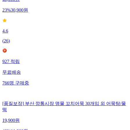
40,000
원
23
%
30,900
원
4.6
(
26
)
927
적립
무료배송
766
명
구매중
[품질보장] 부산 깡통시장 명물 꼬치어묵 30개입 외 어묵탕/물
떡
19,900
원