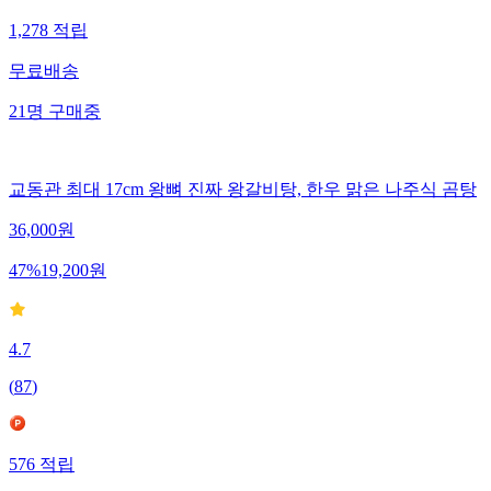
1,278
적립
무료배송
21
명
구매중
교동관 최대 17cm 왕뼈 진짜 왕갈비탕, 한우 맑은 나주식 곰탕
36,000
원
47
%
19,200
원
4.7
(
87
)
576
적립