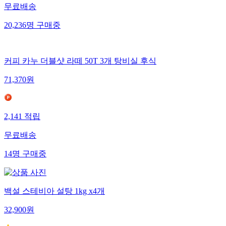
무료배송
20,236
명
구매중
커피 카누 더블샷 라떼 50T 3개 탕비실 후식
71,370
원
2,141
적립
무료배송
14
명
구매중
백설 스테비아 설탕 1kg x4개
32,900
원