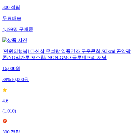
300
적립
무료배송
4,199
명
구매중
[만원의행복] 다신샵 무설탕 열풍건조 구운콘칩 /93kcal 곤약팝
콘/NO밀가루 꼬소칩/ NON-GMO 글루텐프리 저당
16,000
원
38
%
10,000
원
4.6
(
1,010
)
300
적립