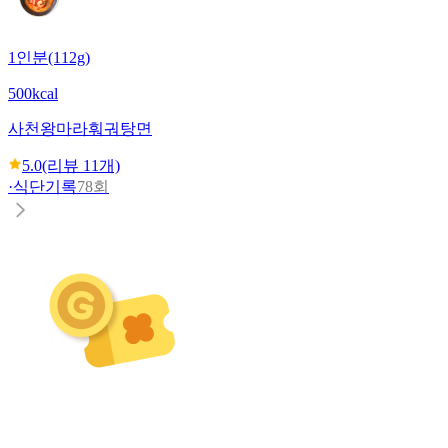
1인분(112g)
500kcal
사천왕
마라훠궈탕면
5.0
(리뷰
11
개)
·
식단기록
78회