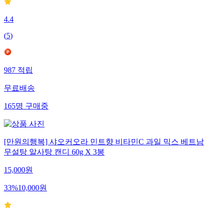
4.4
(
5
)
987
적립
무료배송
165
명
구매중
[만원의행복] 샤오커오라 민트향 비타민C 과일 믹스 베트남
무설탕 알사탕 캔디 60g X 3봉
15,000
원
33
%
10,000
원