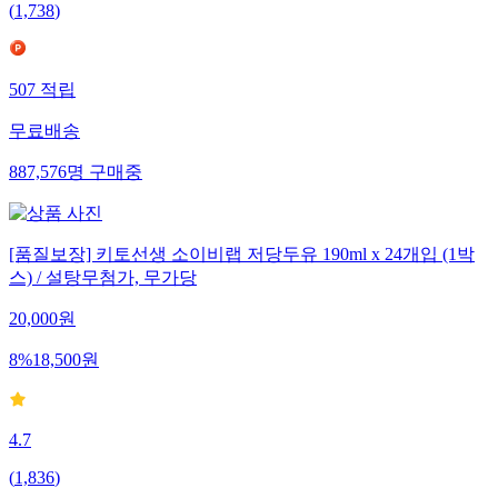
(
1,738
)
507
적립
무료배송
887,576
명
구매중
[품질보장] 키토선생 소이비랩 저당두유 190ml x 24개입 (1박
스) / 설탕무첨가, 무가당
20,000
원
8
%
18,500
원
4.7
(
1,836
)