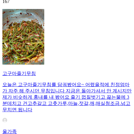
167
고구마줄기무침
오늘은 고구마줄기무침를 담궈봤어요~ 어렸을적에 친정엄마
가 자주 해 주시던 무침입니다 지금은 돌아가셔서 안 계시지만
제가 비슷하게 훙내를 내 봤어요 줄기 껍질벗기고 끓는물에 3
분데치고 건고추갈고 고춧가루,마늘,젓갈,깨,매실청조금.넘고
무치면 됩니다
울가족