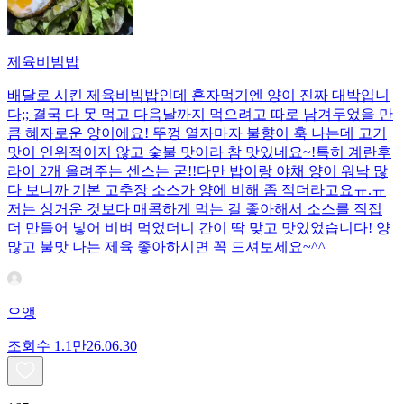
제육비빔밥
배달로 시킨 제육비빔밥인데 혼자먹기엔 양이 진짜 대박입니
다;; 결국 다 못 먹고 다음날까지 먹으려고 따로 남겨두었을 만
큼 혜자로운 양이에요! 뚜껑 열자마자 불향이 훅 나는데 고기
맛이 인위적이지 않고 숯불 맛이라 참 맛있네요~!특히 계란후
라이 2개 올려주는 센스는 굳!! ​다만 밥이랑 야채 양이 워낙 많
다 보니까 기본 고추장 소스가 양에 비해 좀 적더라고요ㅠ.ㅠ
저는 싱거운 것보다 매콤하게 먹는 걸 좋아해서 소스를 직접
더 만들어 넣어 비벼 먹었더니 간이 딱 맞고 맛있었습니다! 양
많고 불맛 나는 제육 좋아하시면 꼭 드셔보세요~^^
으앵
조회수
1.1만
26.06.30