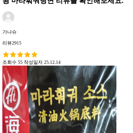
왕 마라훠궈탕면 리뷰를 확인해보세요.
가나슈
리뷰2915
조회수 55
작성일자 25.12.14