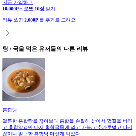
지금 가입하고
10,000P + 로또 10장
받기
리뷰 쓰면
2,000P
를 추가로 드려요
탕 / 국
을 먹은 유저들의 다른 리뷰
홍합탕
얼큰한 홍합탕을 끊여보다 홍합을 손질해 삶아서 껍질을 버리
고 홍합알갱만 다시 홍합국물에 넣고 마늘.고추가루넣고 다시
끊이니 얼큰한 홍합탕 마싯게 먹었다