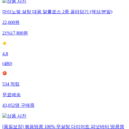
마이노멀 설탕 대용 알룰로스 2종 골라담기 (액상/분말)
22,600
원
21
%
17,800
원
4.8
(
480
)
534
적립
무료배송
43,052
명
구매중
[품질보장] 볶음땅콩 100% 무설탕 다이어트 피넛버터 땅콩잼