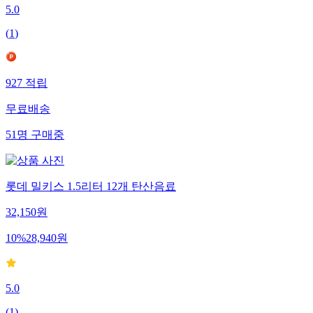
5.0
(
1
)
927
적립
무료배송
51
명
구매중
롯데 밀키스 1.5리터 12개 탄산음료
32,150
원
10
%
28,940
원
5.0