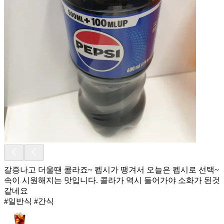
갈증나고 더울땐 콜라죠~ 펩시가 땡겨서 오늘은 펩시로 선택~
속이 시원해지는 맛입니다. 콜라가 역시 들어가야 소화가 된것
같네요
#일반식 #간식