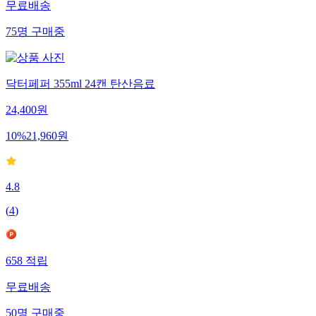
무료배송
75
명
구매중
닥터페퍼 355ml 24캔 탄산음료
24,400
원
10
%
21,960
원
4.8
(
4
)
658
적립
무료배송