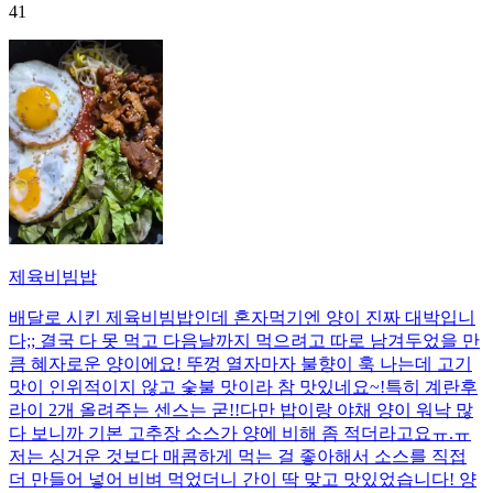
41
제육비빔밥
배달로 시킨 제육비빔밥인데 혼자먹기엔 양이 진짜 대박입니
다;; 결국 다 못 먹고 다음날까지 먹으려고 따로 남겨두었을 만
큼 혜자로운 양이에요! 뚜껑 열자마자 불향이 훅 나는데 고기
맛이 인위적이지 않고 숯불 맛이라 참 맛있네요~!특히 계란후
라이 2개 올려주는 센스는 굳!! ​다만 밥이랑 야채 양이 워낙 많
다 보니까 기본 고추장 소스가 양에 비해 좀 적더라고요ㅠ.ㅠ
저는 싱거운 것보다 매콤하게 먹는 걸 좋아해서 소스를 직접
더 만들어 넣어 비벼 먹었더니 간이 딱 맞고 맛있었습니다! 양