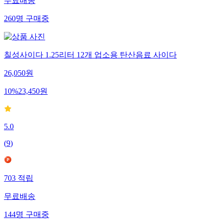
무료배송
260
명
구매중
칠성사이다 1.25리터 12개 업소용 탄산음료 사이다
26,050
원
10
%
23,450
원
5.0
(
9
)
703
적립
무료배송
144
명
구매중