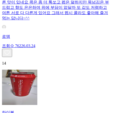
른 맛이 있네요 콕은 좀 더 톡쏘고 펩은 덜하지만 목넘김은 부
드럽고 향도 은은하며 위에 부담이 없달까 또 값도 저렴하고
여튼 서로 다 다른게 있어요 그래서 펩시 콜라도 좋아해 즐겨
먹는 답니다~^^
로앰
조회수
762
26.03.24
14
하이볼