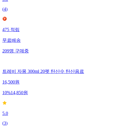
5.0
(
4
)
475
적립
무료배송
209
명
구매중
트레비 자몽 300ml 20펫 탄산수 탄산음료
16,500
원
10
%
14,850
원
5.0
(
3
)