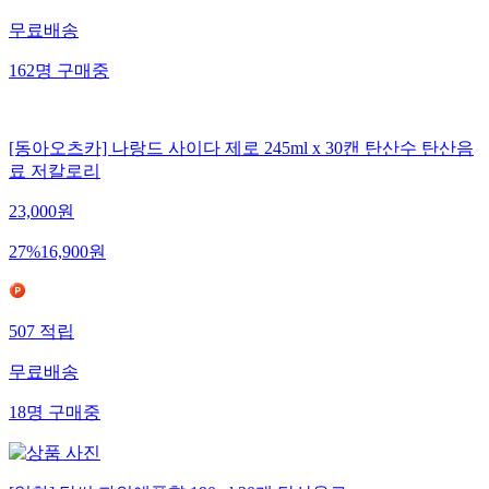
무료배송
162
명
구매중
[동아오츠카] 나랑드 사이다 제로 245ml x 30캔 탄산수 탄산음
료 저칼로리
23,000
원
27
%
16,900
원
507
적립
무료배송
18
명
구매중