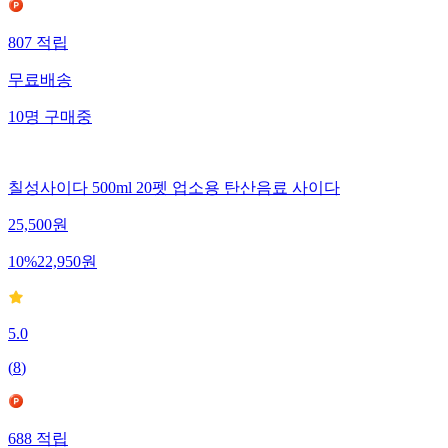
807
적립
무료배송
10
명
구매중
칠성사이다 500ml 20펫 업소용 탄산음료 사이다
25,500
원
10
%
22,950
원
5.0
(
8
)
688
적립