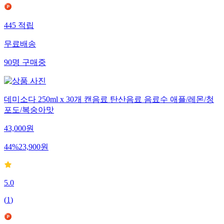
445
적립
무료배송
90
명
구매중
데미소다 250ml x 30개 캔음료 탄산음료 음료수 애플/레몬/청
포도/복숭아맛
43,000
원
44
%
23,900
원
5.0
(
1
)