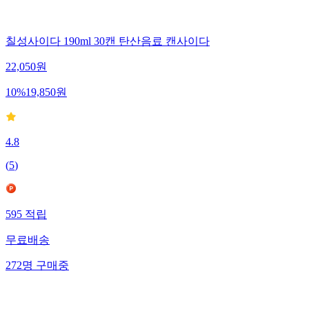
칠성사이다 190ml 30캔 탄산음료 캔사이다
22,050
원
10
%
19,850
원
4.8
(
5
)
595
적립
무료배송
272
명
구매중