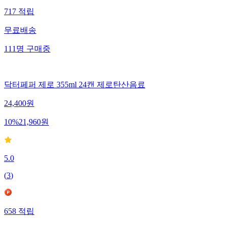
717
적립
무료배송
111
명
구매중
닥터페퍼 제로 355ml 24캔 제로탄산음료
24,400
원
10
%
21,960
원
5.0
(
3
)
658
적립