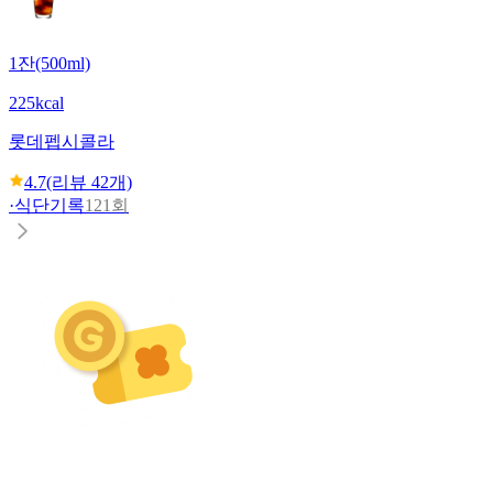
1잔(500ml)
225kcal
롯데
펩시콜라
4.7
(리뷰
42
개)
·
식단기록
121회