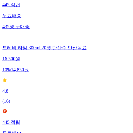
445
적립
무료배송
435
명
구매중
트레비 라임 300ml 20펫 탄산수 탄산음료
16,500
원
10
%
14,850
원
4.8
(
16
)
445
적립