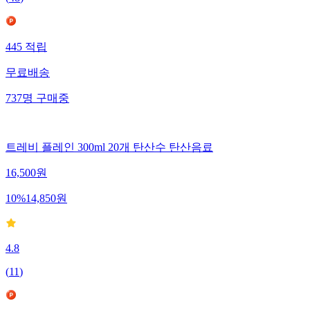
445
적립
무료배송
737
명
구매중
트레비 플레인 300ml 20개 탄산수 탄산음료
16,500
원
10
%
14,850
원
4.8
(
11
)