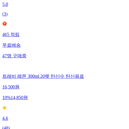
5.0
(
3
)
465
적립
무료배송
47
명
구매중
트레비 레몬 300ml 20펫 탄산수 탄산음료
16,500
원
10
%
14,850
원
4.6
(
48
)