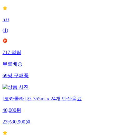
5.0
(
1
)
717
적립
무료배송
69
명
구매중
[코카콜라] 캔 355ml x 24개 탄산음료
40,000
원
23
%
30,900
원