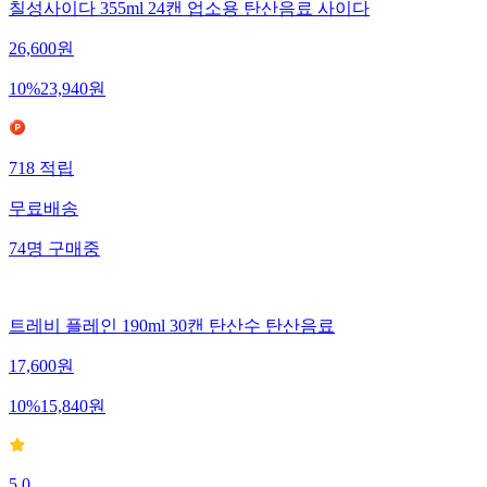
칠성사이다 355ml 24캔 업소용 탄산음료 사이다
26,600
원
10
%
23,940
원
718
적립
무료배송
74
명
구매중
트레비 플레인 190ml 30캔 탄산수 탄산음료
17,600
원
10
%
15,840
원