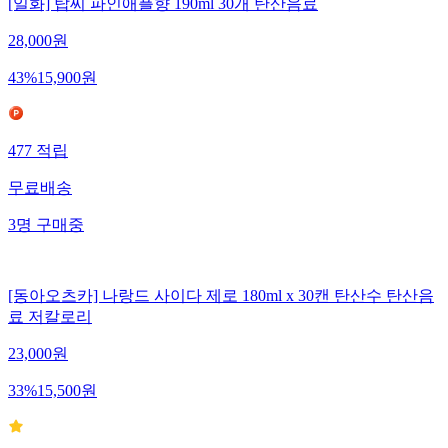
[일화] 탑씨 파인애플향 190ml 30개 탄산음료
28,000
원
43
%
15,900
원
477
적립
무료배송
3
명
구매중
[동아오츠카] 나랑드 사이다 제로 180ml x 30캔 탄산수 탄산음
료 저칼로리
23,000
원
33
%
15,500
원