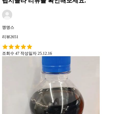
펩시콜라 리뷰를 확인해보세요.
깽앵스
리뷰2651
조회수 47
작성일자 25.12.16