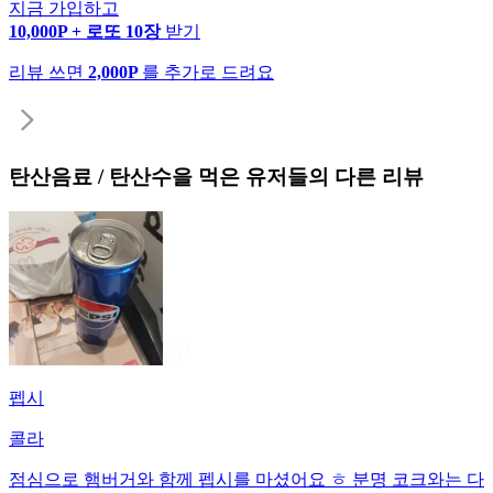
지금 가입하고
10,000P + 로또 10장
받기
리뷰 쓰면
2,000P
를 추가로 드려요
탄산음료 / 탄산수
을 먹은 유저들의 다른 리뷰
펩시
콜라
점심으로 햄버거와 함께 펩시를 마셨어요 ㅎ 분명 코크와는 다