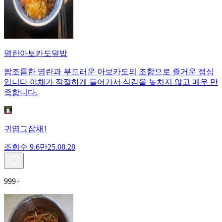
명란아보카도덮밥
짭조름한 명란과 부드러운 아보카도의 조합으로 즐거운 점심
입니다 야채가 적절하게 들어가서 식감을 놓치지 않고 매우 만
족합니다.
귀염그잡채1
조회수
9.6만
25.08.28
999+