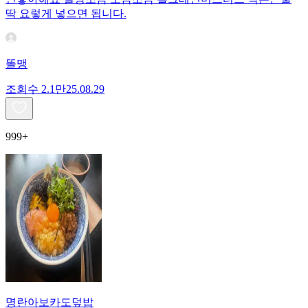
딱 요렇게 넣으면 됩니다.
똘맹
조회수
2.1만
25.08.29
999+
명란아보카도덮밥