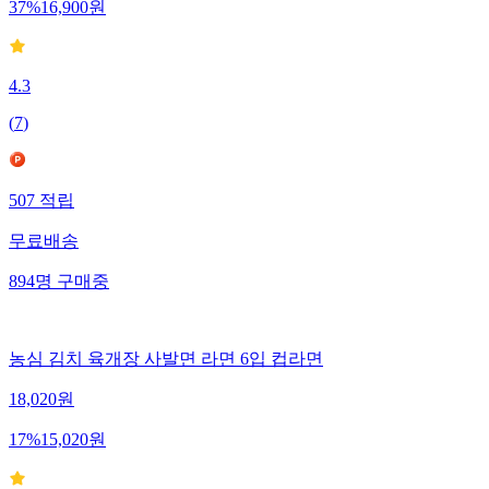
37
%
16,900
원
4.3
(
7
)
507
적립
무료배송
894
명
구매중
농심 김치 육개장 사발면 라면 6입 컵라면
18,020
원
17
%
15,020
원