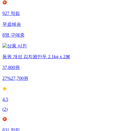
927
적립
무료배송
8
명
구매중
동원 개성 김치왕만두 2.1kg x 2봉
37,800
원
27
%
27,700
원
4.5
(
2
)
831
적립