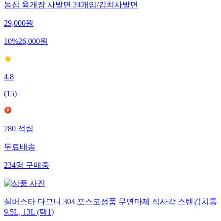
농심 육개장 사발면 24개입/김치사발면
29,000
원
10
%
26,000
원
4.8
(
15
)
780
적립
무료배송
234
명
구매중
실버스타 다므니 304 포스코정품 무연마제 직사각 스텐김치통
9.5L, 13L (택1)