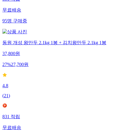
무료배송
95
명
구매중
동원 개성 왕만두 2.1kg 1봉 + 김치왕만두 2.1kg 1봉
37,800
원
27
%
27,700
원
4.8
(
21
)
831
적립
무료배송