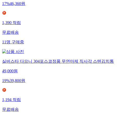
17
%
46,360
원
1,390
적립
무료배송
11
명
구매중
실버스타 다므니 304포스코정품 무연마제 직사각 스텐김치통
49,000
원
19
%
39,800
원
1,194
적립
무료배송