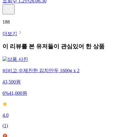
조회수
1.2만
26.06.30
188
더보기
이 리뷰를 본 유저들이 관심있어 한 상품
비비고 수제진한 김치만두 1600g x 2
43,500
원
6
%
41,000
원
4.0
(
1
)