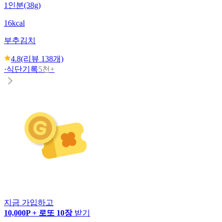
1인분(38g)
16kcal
부추김치
4.8
(리뷰
138
개)
·
식단기록
5천+
지금 가입하고
10,000P + 로또 10장
받기