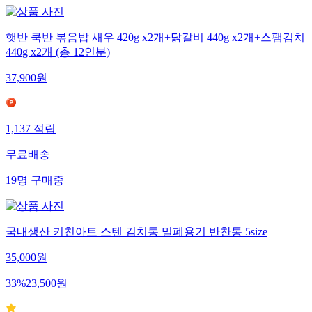
햇반 쿡반 볶음밥 새우 420g x2개+닭갈비 440g x2개+스팸김치
440g x2개 (총 12인분)
37,900
원
1,137
적립
무료배송
19
명
구매중
국내생산 키친아트 스텐 김치통 밀폐용기 반찬통 5size
35,000
원
33
%
23,500
원