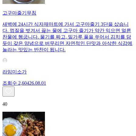
고구마줄기무침
새벽에 24시간 식자재마트에 가서 고구마줄기 3단을 샀습니
다. 껍질을 벗겨서 끓는 물에 고구마 줄기가 약간 익으면 얼른
찬물에 헹굽니다. 물기를 짜고, 밀가루 풀을 쑤어서 김치를 담
듯이 갖은 양념으로 버무리면 자연적인 단맛과 아삭한 식감에
놀라는 맛있는 반찬이 됩니다.
라임미소가
조회수
2,604
26.08.01
40