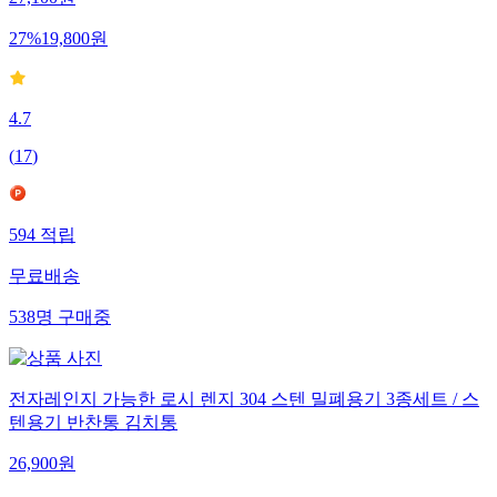
27,100
원
27
%
19,800
원
4.7
(
17
)
594
적립
무료배송
538
명
구매중
전자레인지 가능한 로시 렌지 304 스텐 밀폐용기 3종세트 / 스
텐용기 반찬통 김치통
26,900
원