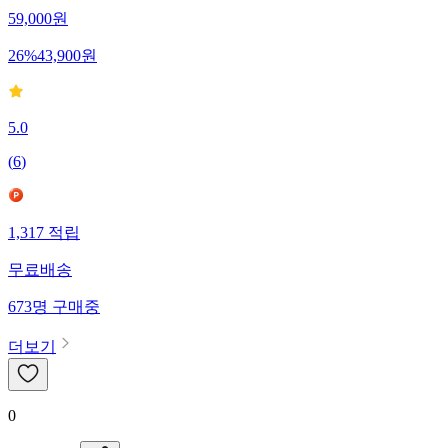
59,000
원
26
%
43,900
원
5.0
(
6
)
1,317
적립
무료배송
673
명
구매중
더보기
0