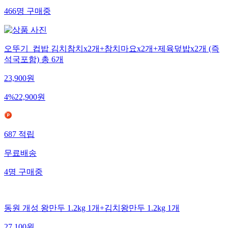
466
명
구매중
오뚜기_컵밥 김치참치x2개+참치마요x2개+제육덮밥x2개 (즉
석국포함) 총 6개
23,900
원
4
%
22,900
원
687
적립
무료배송
4
명
구매중
동원 개성 왕만두 1.2kg 1개+김치왕만두 1.2kg 1개