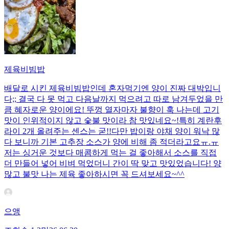
제육비빔밥
배달로 시킨 제육비빔밥인데 혼자먹기엔 양이 진짜 대박입니
다;; 결국 다 못 먹고 다음날까지 먹으려고 따로 남겨두었을 만
큼 혜자로운 양이에요! 뚜껑 열자마자 불향이 훅 나는데 고기
맛이 인위적이지 않고 숯불 맛이라 참 맛있네요~!특히 계란후
라이 2개 올려주는 센스는 굳!! ​다만 밥이랑 야채 양이 워낙 많
다 보니까 기본 고추장 소스가 양에 비해 좀 적더라고요ㅠ.ㅠ
저는 싱거운 것보다 매콤하게 먹는 걸 좋아해서 소스를 직접
더 만들어 넣어 비벼 먹었더니 간이 딱 맞고 맛있었습니다! 양
많고 불맛 나는 제육 좋아하시면 꼭 드셔보세요~^^
으앵