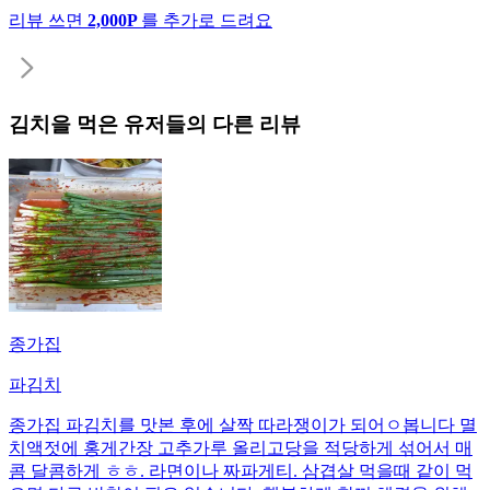
리뷰 쓰면
2,000P
를 추가로 드려요
김치
을 먹은 유저들의 다른 리뷰
종가집
파김치
종가집 파김치를 맛본 후에 살짝 따라쟁이가 되어ㅇ봅니다 멸
치액젓에 홍게간장 고추가루 올리고당을 적당하게 섞어서 매
콤 달콤하게 ㅎㅎ. 라면이나 짜파게티. 삼겹살 먹을때 같이 먹