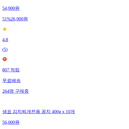
54,900
원
51
%
26,900
원
4.8
(
5
)
807
적립
무료배송
264
명
구매중
샘표 김치찌개전용 꽁치 400g x 10개
56,000
원