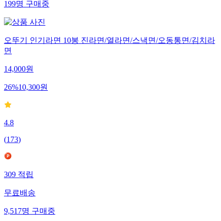
199
명
구매중
오뚜기 인기라면 10봉 진라면/열라면/스낵면/오동통면/김치라
면
14,000
원
26
%
10,300
원
4.8
(
173
)
309
적립
무료배송
9,517
명
구매중