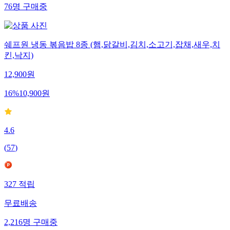
76
명
구매중
쉐프원 냉동 볶음밥 8종 (햄,닭갈비,김치,소고기,잡채,새우,치
킨,낙지)
12,900
원
16
%
10,900
원
4.6
(
57
)
327
적립
무료배송
2,216
명
구매중