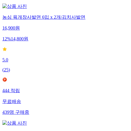
농심 육개장사발면 6입 x 2개/김치사발면
16,900
원
12
%
14,800
원
5.0
(
25
)
444
적립
무료배송
439
명
구매중