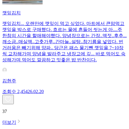
깻잎김치
깻잎김치... 오랜만에 깻잎이 먹고 싶었다. 마트에서 큰맘먹고
깻잎을 박스로 구매했다. 흐르는 물에 흔들어 씻는게 아....주
한참의 시간을 할애해야했다. 양념장으로는 간장..액젓..후추...
깨소금..매실액..고춧가루..간마늘..설탕..참기름을 넣었다. 번
거러움은 빼기위해 양파.. 당근은 패스 물기뺀 깻잎을 7~10장
씩 교차해가며 양념을 발라주고 냉장고에 깊... 바로 먹어도 숙
성해가며 먹어도 깔끔하고 밋좋은 밥 반찬이다.
김현주
조회수
2,454
26.02.20
37
더보기