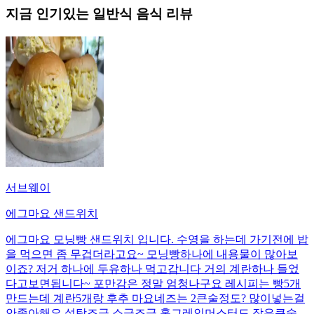
지금 인기있는
일반식
음식 리뷰
서브웨이
에그마요 샌드위치
에그마요 모닝빵 샌드위치 입니다. 수영을 하는데 가기전에 밥
을 먹으면 좀 무겁더라고요~ 모닝빵하나에 내용물이 많아보
이죠? 저거 하나에 두유하나 먹고갑니다 거의 계란하나 들었
다고보면됩니다~ 포만감은 정말 엄청나구요 레시피는 빵5개
만드는데 계란5개랑 후추 마요네즈는 2큰술정도? 많이넣는걸
안좋아해요 설탕조금 소금조금 홀그레인머스터드 작은큰술