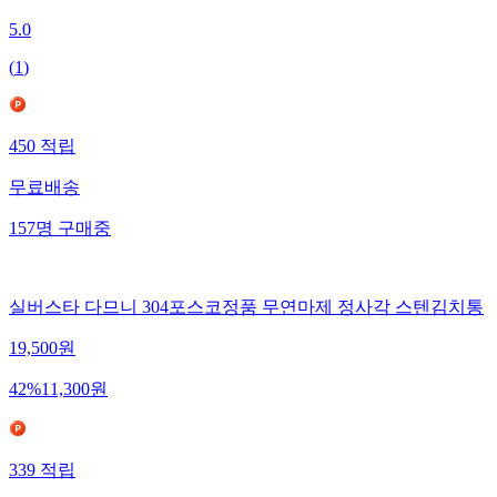
5.0
(
1
)
450
적립
무료배송
157
명
구매중
실버스타 다므니 304포스코정품 무연마제 정사각 스텐김치통
19,500
원
42
%
11,300
원
339
적립