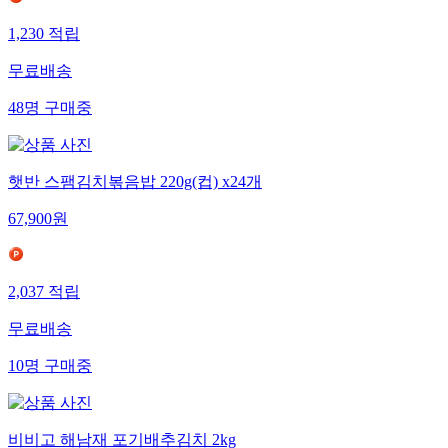
1,230
적립
무료배송
48
명
구매중
햇반 스팸김치볶음밥 220g(컵) x24개
67,900
원
2,037
적립
무료배송
10
명
구매중
비비고 해남재 포기배추김치 2kg