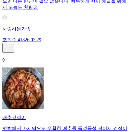
으면 다른 반찬이 필요 없습니다. 행복하게 한끼 해결을 위해
서 오늘도 홧팅요
사랑하는가족
조회수
418
26.07.29
9
배추겉절이
텃밭에서 마지막으로 수확한 배추를 듬성듬성 썰어서 겉절이