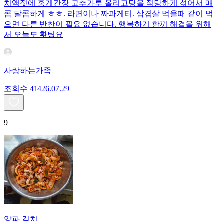
치액젓에 홍게간장 고추가루 올리고당을 적당하게 섞어서 매
콤 달콤하게 ㅎㅎ. 라면이나 짜파게티. 삼겹살 먹을때 같이 먹
으면 다른 반찬이 필요 없습니다. 행복하게 한끼 해결을 위해
서 오늘도 홧팅요
사랑하는가족
조회수
414
26.07.29
9
양파 김치