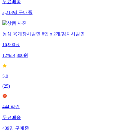
무료배송
2,213
명
구매중
농심 육개장사발면 6입 x 2개/김치사발면
16,900
원
12
%
14,800
원
5.0
(
25
)
444
적립
무료배송