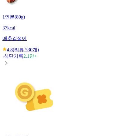
1인분(80g)
37kcal
배추겉절이
4.8
(리뷰
530
개)
·
식단기록
2.1만+