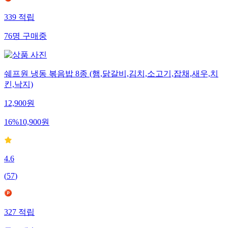
339
적립
76
명
구매중
쉐프원 냉동 볶음밥 8종 (햄,닭갈비,김치,소고기,잡채,새우,치
킨,낙지)
12,900
원
16
%
10,900
원
4.6
(
57
)
327
적립