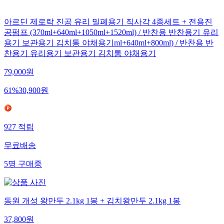
아르딘 제로락 진공 유리 밀폐용기 직사각 4종세트 + 전용진
공펌프 (370ml+640ml+1050ml+1520ml) / 반찬용 반찬용기 유리
용기 보관용기 김치통 야채용기ml+640ml+800ml) / 반찬용 반
찬용기 유리용기 보관용기 김치통 야채용기
79,000
원
61
%
30,900
원
927
적립
무료배송
5
명
구매중
동원 개성 왕만두 2.1kg 1봉 + 김치왕만두 2.1kg 1봉
37,800
원