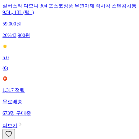
실버스타 다므니 304 포스코정품 무연마제 직사각 스텐김치통
9.5L, 13L (택1)
59,000
원
26
%
43,900
원
5.0
(
6
)
1,317
적립
무료배송
673
명
구매중
더보기