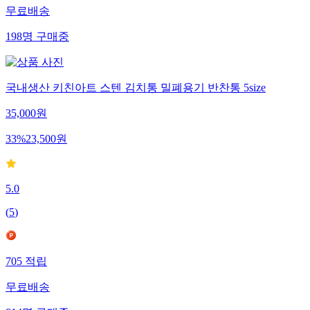
무료배송
198
명
구매중
국내생산 키친아트 스텐 김치통 밀폐용기 반찬통 5size
35,000
원
33
%
23,500
원
5.0
(
5
)
705
적립
무료배송