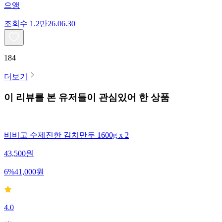
으앵
조회수
1.2만
26.06.30
184
더보기
이 리뷰를 본 유저들이 관심있어 한 상품
비비고 수제진한 김치만두 1600g x 2
43,500
원
6
%
41,000
원
4.0