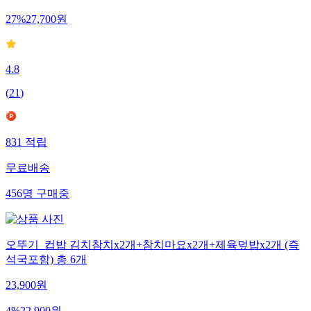
27
%
27,700
원
4.8
(
21
)
831
적립
무료배송
456
명
구매중
오뚜기_컵밥 김치참치x2개+참치마요x2개+제육덮밥x2개 (즉
석국포함) 총 6개
23,900
원