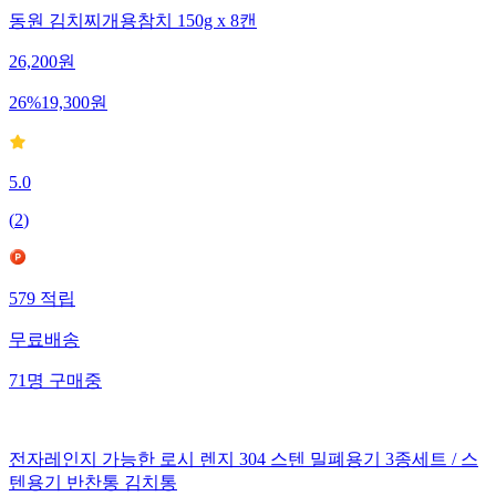
동원 김치찌개용참치 150g x 8캔
26,200
원
26
%
19,300
원
5.0
(
2
)
579
적립
무료배송
71
명
구매중
전자레인지 가능한 로시 렌지 304 스텐 밀폐용기 3종세트 / 스
텐용기 반찬통 김치통