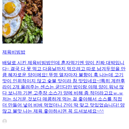
제육비빔밥
배달로 시킨 제육비빔밥인데 혼자먹기엔 양이 진짜 대박입니
다;; 결국 다 못 먹고 다음날까지 먹으려고 따로 남겨두었을 만
큼 혜자로운 양이에요! 뚜껑 열자마자 불향이 훅 나는데 고기
맛이 인위적이지 않고 숯불 맛이라 참 맛있네요~!특히 계란후
라이 2개 올려주는 센스는 굳!! ​다만 밥이랑 야채 양이 워낙 많
다 보니까 기본 고추장 소스가 양에 비해 좀 적더라고요ㅠ.ㅠ
저는 싱거운 것보다 매콤하게 먹는 걸 좋아해서 소스를 직접
더 만들어 넣어 비벼 먹었더니 간이 딱 맞고 맛있었습니다! 양
많고 불맛 나는 제육 좋아하시면 꼭 드셔보세요~^^