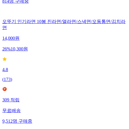
814
명
구매중
오뚜기 인기라면 10봉 진라면/열라면/스낵면/오동통면/김치라
면
14,000
원
26
%
10,300
원
4.8
(
173
)
309
적립
무료배송
9,512
명
구매중