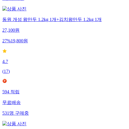
동원 개성 왕만두 1.2kg 1개+김치왕만두 1.2kg 1개
27,100
원
27
%
19,800
원
4.7
(
17
)
594
적립
무료배송
531
명
구매중