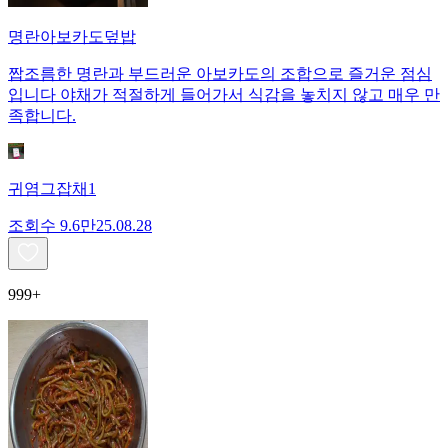
명란아보카도덮밥
짭조름한 명란과 부드러운 아보카도의 조합으로 즐거운 점심
입니다 야채가 적절하게 들어가서 식감을 놓치지 않고 매우 만
족합니다.
귀염그잡채1
조회수
9.6만
25.08.28
999+