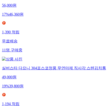
56,000
원
17
%
46,360
원
1,390
적립
무료배송
11
명
구매중
실버스타 다므니 304포스코정품 무연마제 직사각 스텐김치통
49,000
원
19
%
39,800
원
1,194
적립