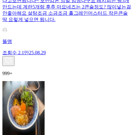
다고보면됩니다~ 포만감은 정말 엄청나구요 레시피는 빵5개
만드는데 계란5개랑 후추 마요네즈는 2큰술정도? 많이넣는걸
안좋아해요 설탕조금 소금조금 홀그레인머스터드 작은큰술
딱 요렇게 넣으면 됩니다.
똘맹
조회수
2.1만
25.08.29
999+