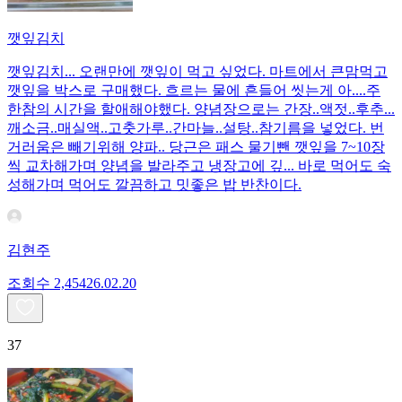
깻잎김치
깻잎김치... 오랜만에 깻잎이 먹고 싶었다. 마트에서 큰맘먹고
깻잎을 박스로 구매했다. 흐르는 물에 흔들어 씻는게 아....주
한참의 시간을 할애해야했다. 양념장으로는 간장..액젓..후추...
깨소금..매실액..고춧가루..간마늘..설탕..참기름을 넣었다. 번
거러움은 빼기위해 양파.. 당근은 패스 물기뺀 깻잎을 7~10장
씩 교차해가며 양념을 발라주고 냉장고에 깊... 바로 먹어도 숙
성해가며 먹어도 깔끔하고 밋좋은 밥 반찬이다.
김현주
조회수
2,454
26.02.20
37