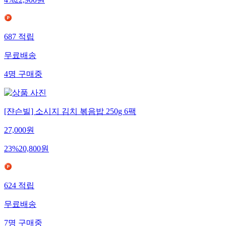
4
%
22,900
원
687
적립
무료배송
4
명
구매중
[쟌슨빌] 소시지 김치 볶음밥 250g 6팩
27,000
원
23
%
20,800
원
624
적립
무료배송
7
명
구매중