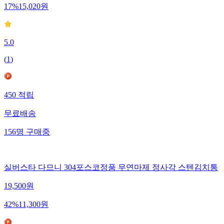
17
%
15,020
원
5.0
(
1
)
450
적립
무료배송
156
명
구매중
실버스타 다므니 304포스코정품 무연마제 정사각 스텐김치통
19,500
원
42
%
11,300
원