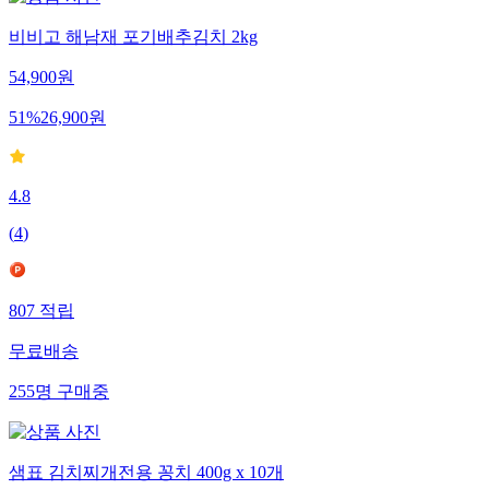
비비고 해남재 포기배추김치 2kg
54,900
원
51
%
26,900
원
4.8
(
4
)
807
적립
무료배송
255
명
구매중
샘표 김치찌개전용 꽁치 400g x 10개