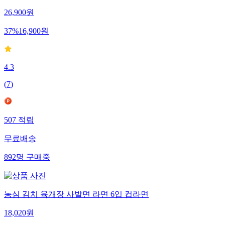
26,900
원
37
%
16,900
원
4.3
(
7
)
507
적립
무료배송
892
명
구매중
농심 김치 육개장 사발면 라면 6입 컵라면
18,020
원