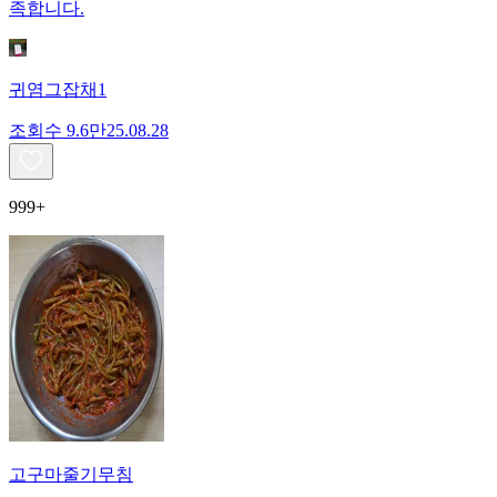
족합니다.
귀염그잡채1
조회수
9.6만
25.08.28
999+
고구마줄기무침