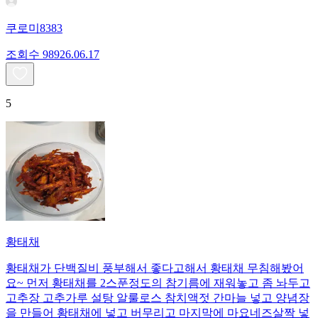
쿠로미8383
조회수
989
26.06.17
5
황태채
황태채가 단백질비 풍부해서 좋다고해서 황태채 무침해봤어
요~ 먼저 황태채를 2스푼정도의 참기름에 재워놓고 좀 놔두고
고추장 고추가루 설탕 알룰로스 참치액젓 간마늘 넣고 양념장
을 만들어 황태채에 넣고 버무리고 마지막에 마요네즈살짝 넣