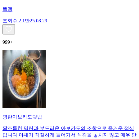
똘맹
조회수
2.1만
25.08.29
999+
명란아보카도덮밥
짭조름한 명란과 부드러운 아보카도의 조합으로 즐거운 점심
입니다 야채가 적절하게 들어가서 식감을 놓치지 않고 매우 만