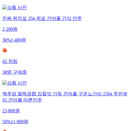
진짜 쥐치포 35g 쥐포 건어물 간식 안주
2,200
원
36
%
1,400
원
42
적립
38
명
구매중
맥주와 찰떡궁합 감칠맛 가득 건어물 구운노가리 150g 주전부
리 건어물 마른안주
23,800
원
50
%
11,900
원