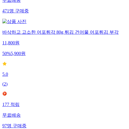
무료배송
471
명
구매중
바삭하고 고소한 어포튀각 80g 튀김 건어물 어포튀김 부각
11,800
원
50
%
5,900
원
5.0
(
2
)
177
적립
무료배송
97
명
구매중