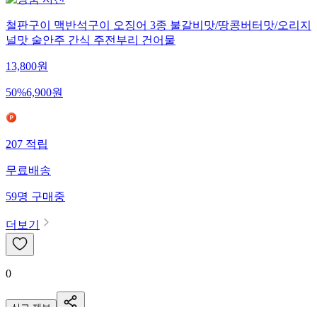
철판구이 맥반석구이 오징어 3종 불갈비맛/땅콩버터맛/오리지
널맛 술안주 간식 주전부리 건어물
13,800
원
50
%
6,900
원
207
적립
무료배송
59
명
구매중
더보기
0
신고·제보