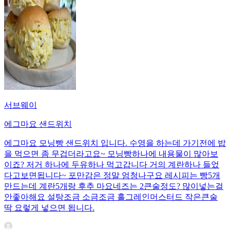
서브웨이
에그마요 샌드위치
에그마요 모닝빵 샌드위치 입니다. 수영을 하는데 가기전에 밥
을 먹으면 좀 무겁더라고요~ 모닝빵하나에 내용물이 많아보
이죠? 저거 하나에 두유하나 먹고갑니다 거의 계란하나 들었
다고보면됩니다~ 포만감은 정말 엄청나구요 레시피는 빵5개
만드는데 계란5개랑 후추 마요네즈는 2큰술정도? 많이넣는걸
안좋아해요 설탕조금 소금조금 홀그레인머스터드 작은큰술
딱 요렇게 넣으면 됩니다.