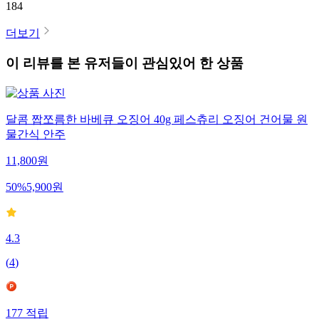
184
더보기
이 리뷰를 본 유저들이 관심있어 한 상품
달콤 짭쪼름한 바베큐 오징어 40g 페스츄리 오징어 건어물 원
물간식 안주
11,800
원
50
%
5,900
원
4.3
(
4
)
177
적립