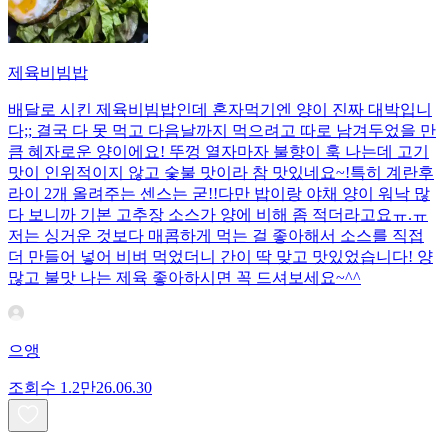
제육비빔밥
배달로 시킨 제육비빔밥인데 혼자먹기엔 양이 진짜 대박입니
다;; 결국 다 못 먹고 다음날까지 먹으려고 따로 남겨두었을 만
큼 혜자로운 양이에요! 뚜껑 열자마자 불향이 훅 나는데 고기
맛이 인위적이지 않고 숯불 맛이라 참 맛있네요~!특히 계란후
라이 2개 올려주는 센스는 굳!! ​다만 밥이랑 야채 양이 워낙 많
다 보니까 기본 고추장 소스가 양에 비해 좀 적더라고요ㅠ.ㅠ
저는 싱거운 것보다 매콤하게 먹는 걸 좋아해서 소스를 직접
더 만들어 넣어 비벼 먹었더니 간이 딱 맞고 맛있었습니다! 양
많고 불맛 나는 제육 좋아하시면 꼭 드셔보세요~^^
으앵
조회수
1.2만
26.06.30