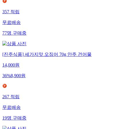
357
적립
무료배송
77
명
구매중
[진주식품] 세가지맛 오징어 70g 안주 건어물
14,000
원
36
%
8,900
원
267
적립
무료배송
19
명
구매중