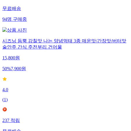
무료배송
94
명
구매중
시즈닝 듬뿍 감칠맛 나는 양념먹태 3종 매운맛/간장맛/버터맛
술안주 간식 주전부리 건어물
15,800
원
50
%
7,900
원
4.0
(
1
)
237
적립