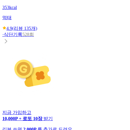
353kcal
먹태
4.9
(리뷰
135
개)
·
식단기록
528회
지금 가입하고
10,000P + 로또 10장
받기
리뷰 쓰면
2,000P
를 추가로 드려요