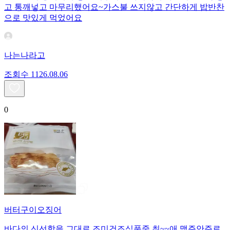
고 통깨넣고 마무리했어요~가스불 쓰지않고 간단하게 밥반찬
으로 맛있게 먹었어요
나는나라고
조회수
11
26.08.06
0
버터구이오징어
바다의 신선함을 그대로 조미건조식품중 최~~애 맥주안주로