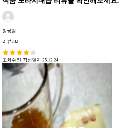
식품 도라지배즙 리뷰를 확인해보세요.
씽씽걸
리뷰232
조회수 51
작성일자 25.12.24