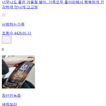
너무나도 좋은 겨울철 별미. 가족모두 좋아라해서 행복하게 건
강하게 맛나게 고고씽
사랑하는가족
조회수
44
26.01.11
0
참선진녹즙
새싹보리