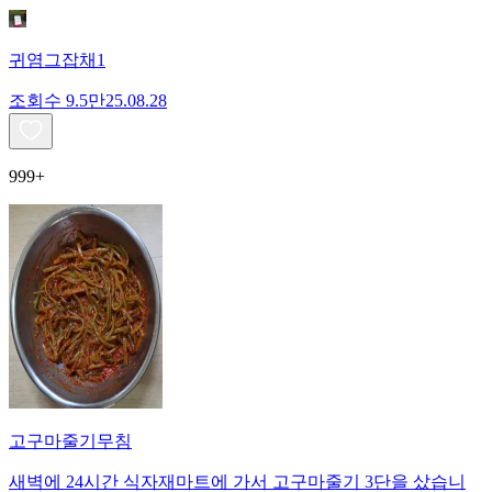
귀염그잡채1
조회수
9.5만
25.08.28
999+
고구마줄기무침
새벽에 24시간 식자재마트에 가서 고구마줄기 3단을 샀습니