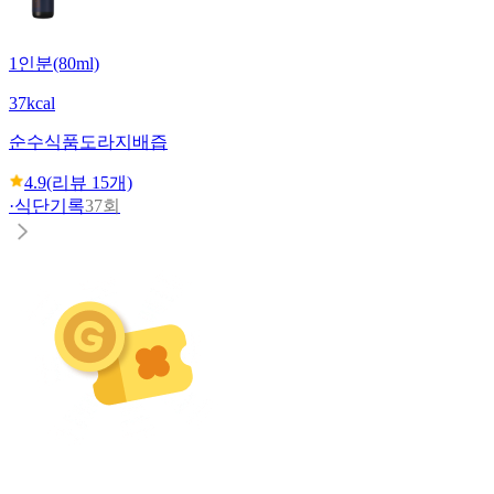
1인분(80ml)
37kcal
순수식품
도라지배즙
4.9
(리뷰
15
개)
·
식단기록
37회