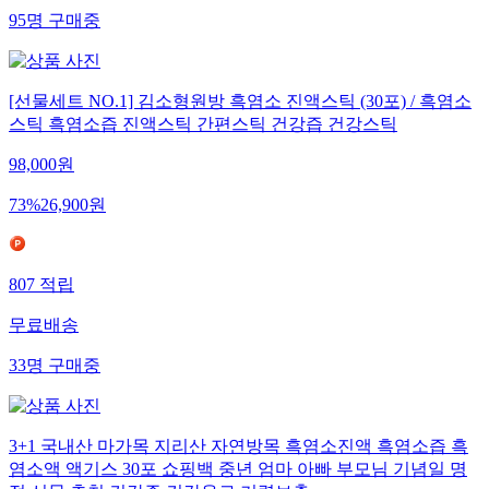
95
명
구매중
[선물세트 NO.1] 김소형원방 흑염소 진액스틱 (30포) / 흑염소
스틱 흑염소즙 진액스틱 간편스틱 건강즙 건강스틱
98,000
원
73
%
26,900
원
807
적립
무료배송
33
명
구매중
3+1 국내산 마가목 지리산 자연방목 흑염소진액 흑염소즙 흑
염소액 액기스 30포 쇼핑백 중년 엄마 아빠 부모님 기념일 명