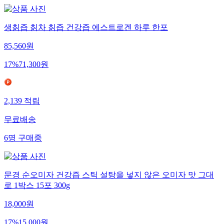
생칡즙 칡차 칡즙 건강즙 에스트로겐 하루 한포
85,560
원
17
%
71,300
원
2,139
적립
무료배송
6
명
구매중
문경 순오미자 건강즙 스틱 설탕을 넣지 않은 오미자 맛 그대
로 1박스 15포 300g
18,000
원
17
%
15,000
원