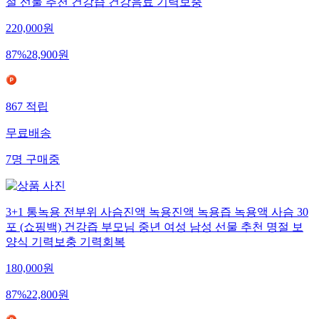
절 선물 추천 건강즙 건강음료 기력보충
220,000
원
87
%
28,900
원
867
적립
무료배송
7
명
구매중
3+1 통녹용 전부위 사슴진액 녹용진액 녹용즙 녹용액 사슴 30
포 (쇼핑백) 건강즙 부모님 중년 여성 남성 선물 추천 명절 보
양식 기력보충 기력회복
180,000
원
87
%
22,800
원