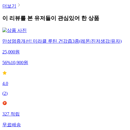
더보기
이 리뷰를 본 유저들이 관심있어 한 상품
만성염증개선! 미라클 루틴 건강즙3종(레몬/진저생강/유자)
25,000
원
56
%
10,900
원
4.0
(
2
)
327
적립
무료배송