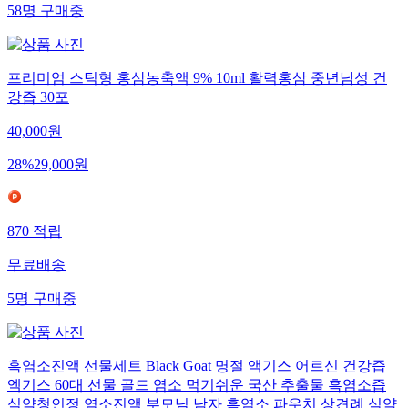
58
명
구매중
프리미엄 스틱형 홍삼농축액 9% 10ml 활력홍삼 중년남성 건
강즙 30포
40,000
원
28
%
29,000
원
870
적립
무료배송
5
명
구매중
흑염소진액 선물세트 Black Goat 명절 액기스 어르신 건강즙
엑기스 60대 선물 골드 염소 먹기쉬운 국산 추출물 흑염소즙
식약청인정 염소진액 부모님 남자 흑염소 파우치 상견례 식약