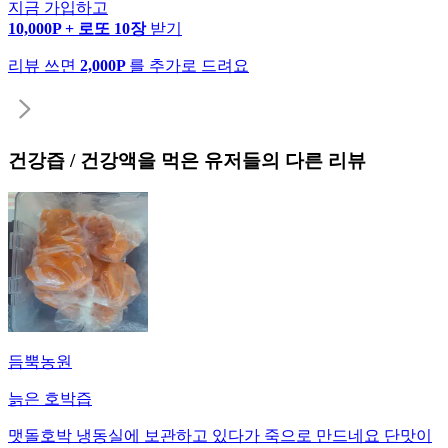
지금 가입하고
10,000P + 로또 10장
받기
리뷰 쓰면
2,000P
를 추가로 드려요
건강즙 / 건강액
을 먹은 유저들의 다른 리뷰
듬뿍농원
늙은 호박즙
맷돌호박 냉동실에 보관하고 있다가 죽으로 만드네요 단맛이