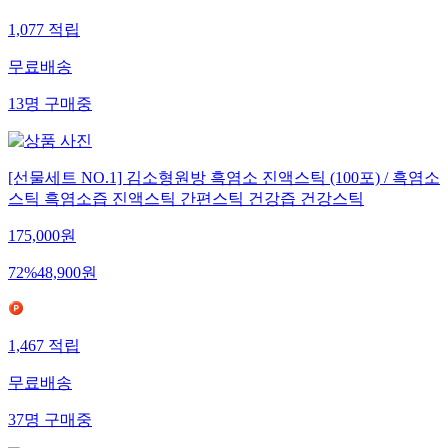
1,077
적립
무료배송
13
명
구매중
[선물세트 NO.1] 김소형원방 흑염소 진액스틱 (100포) / 흑염소
스틱 흑염소즙 진액스틱 간편스틱 건강즙 건강스틱
175,000
원
72
%
48,900
원
1,467
적립
무료배송
37
명
구매중