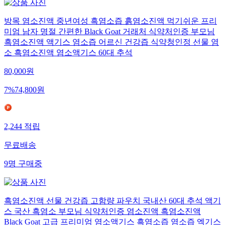
방목 염소진액 중년여성 흑염소즙 흙염소진액 먹기쉬운 프리
미엄 남자 명절 간편한 Black Goat 거래처 식약처인증 부모님
흑염소진액 액기스 염소즙 어르신 건강즙 식약청인정 선물 염
소 흑염소진액 염소액기스 60대 추석
80,000
원
7
%
74,800
원
2,244
적립
무료배송
9
명
구매중
흑염소진액 선물 건강즙 고함량 파우치 국내산 60대 추석 액기
스 국산 흑염소 부모님 식약처인증 염소진액 흑염소진액
Black Goat 고급 프리미엄 염소액기스 흑염소즙 염소즙 엑기스