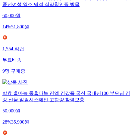
중년여성 염소 명절 식약청인증 방목
60,000
원
14
%
51,800
원
1,554
적립
무료배송
9
명
구매중
발효 흑마늘 통흑마늘 진액 건강즙 국산 국내산100 부모님 건
강 선물 알릴시스테인 고함량 활력보충
50,000
원
28
%
35,900
원