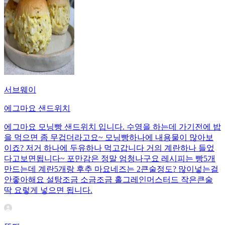
서브웨이
에그마요 샌드위치
에그마요 모닝빵 샌드위치 입니다. 수영을 하는데 가기전에 밥
을 먹으면 좀 무겁더라고요~ 모닝빵하나에 내용물이 많아보
이죠? 저거 하나에 두유하나 먹고갑니다 거의 계란하나 들었
다고보면됩니다~ 포만감은 정말 엄청나구요 레시피는 빵5개
만드는데 계란5개랑 후추 마요네즈는 2큰술정도? 많이넣는걸
안좋아해요 설탕조금 소금조금 홀그레인머스터드 작은큰술
딱 요렇게 넣으면 됩니다.