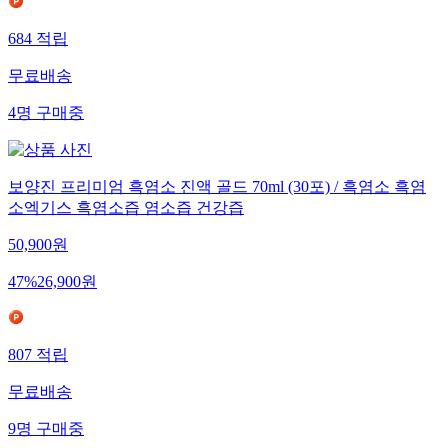
684
적립
무료배송
4
명
구매중
보양진 프리미엄 흑염소 진액 골드 70ml (30포) / 흑염소 흑염
소엑기스 흑염소즙 염소즙 건강즙
50,900
원
47
%
26,900
원
807
적립
무료배송
9
명
구매중