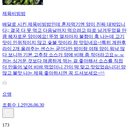
제육비빔밥
배달로 시킨 제육비빔밥인데 혼자먹기엔 양이 진짜 대박입니
다;; 결국 다 못 먹고 다음날까지 먹으려고 따로 남겨두었을 만
큼 혜자로운 양이에요! 뚜껑 열자마자 불향이 훅 나는데 고기
맛이 인위적이지 않고 숯불 맛이라 참 맛있네요~!특히 계란후
라이 2개 올려주는 센스는 굳!! ​다만 밥이랑 야채 양이 워낙 많
다 보니까 기본 고추장 소스가 양에 비해 좀 적더라고요ㅠ.ㅠ
저는 싱거운 것보다 매콤하게 먹는 걸 좋아해서 소스를 직접
더 만들어 넣어 비벼 먹었더니 간이 딱 맞고 맛있었습니다! 양
많고 불맛 나는 제육 좋아하시면 꼭 드셔보세요~^^
으앵
조회수
1.2만
26.06.30
173