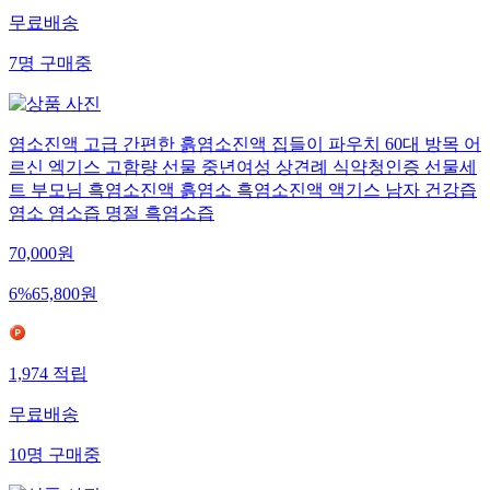
무료배송
7
명
구매중
염소진액 고급 간편한 흙염소진액 집들이 파우치 60대 방목 어
르신 엑기스 고함량 선물 중년여성 상견례 식약청인증 선물세
트 부모님 흑염소진액 흙염소 흑염소진액 액기스 남자 건강즙
염소 염소즙 명절 흑염소즙
70,000
원
6
%
65,800
원
1,974
적립
무료배송
10
명
구매중