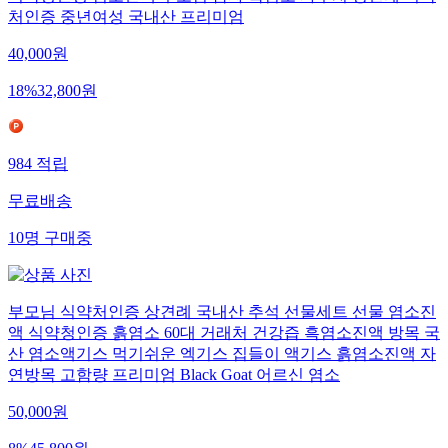
처인증 중년여성 국내산 프리미엄
40,000
원
18
%
32,800
원
984
적립
무료배송
10
명
구매중
부모님 식약처인증 상견례 국내산 추석 선물세트 선물 염소진
액 식약청인증 흙염소 60대 거래처 건강즙 흑염소진액 방목 국
산 염소액기스 먹기쉬운 엑기스 집들이 액기스 흙염소진액 자
연방목 고함량 프리미엄 Black Goat 어르신 염소
50,000
원