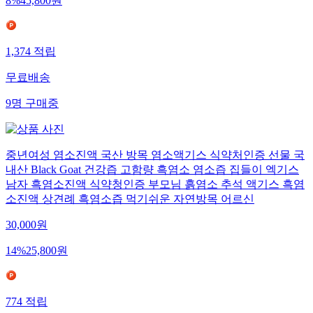
8
%
45,800
원
1,374
적립
무료배송
9
명
구매중
중년여성 염소진액 국산 방목 염소액기스 식약처인증 선물 국
내산 Black Goat 건강즙 고함량 흑염소 염소즙 집들이 엑기스
남자 흑염소진액 식약청인증 부모님 흙염소 추석 액기스 흑염
소진액 상견례 흑염소즙 먹기쉬운 자연방목 어르신
30,000
원
14
%
25,800
원
774
적립