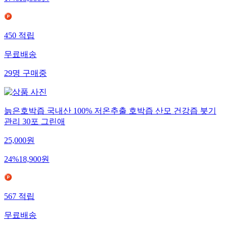
450
적립
무료배송
29
명
구매중
늙은호박즙 국내산 100% 저온추출 호박즙 산모 건강즙 붓기
관리 30포 그린애
25,000
원
24
%
18,900
원
567
적립
무료배송