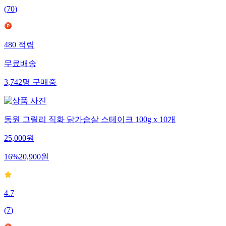
(
70
)
480
적립
무료배송
3,742
명
구매중
동원 그릴리 직화 닭가슴살 스테이크 100g x 10개
25,000
원
16
%
20,900
원
4.7
(
7
)