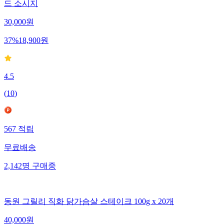
드 소시지
30,000
원
37
%
18,900
원
4.5
(
10
)
567
적립
무료배송
2,142
명
구매중
동원 그릴리 직화 닭가슴살 스테이크 100g x 20개
40,000
원