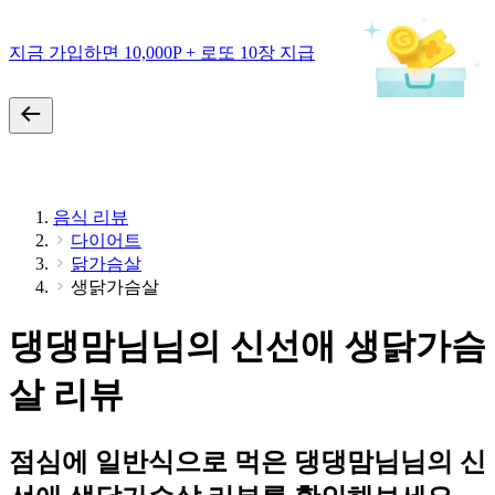
지금 가입하면 10,000P + 로또 10장 지급
음식 리뷰
다이어트
닭가슴살
생닭가슴살
댕댕맘님님의 신선애 생닭가슴
살 리뷰
점심에 일반식으로 먹은 댕댕맘님님의 신