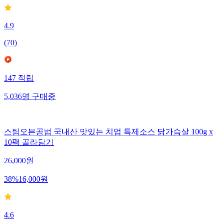
4.9
(
70
)
147
적립
5,036
명
구매중
스팀오븐공법 국내산 맛있는 치업 특제소스 닭가슴살 100g x
10팩 골라담기
26,000
원
38
%
16,000
원
4.6