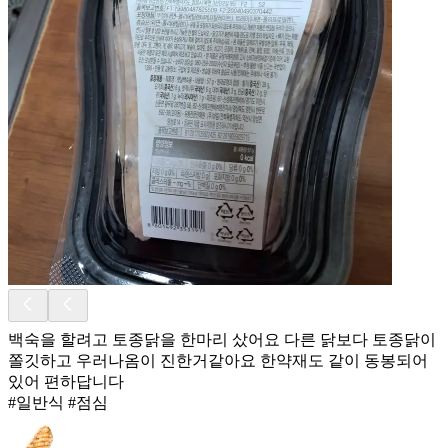
백숙을 할려고 토종닭을 한마리 샀어요 다른 닭보다 토종닭이
쫄깃하고 우러나옴이 진한거같아요 한약재도 같이 동봉되어
있어 편하답니다
#일반식 #점심