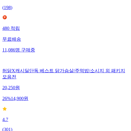
(
198
)
480
적립
무료배송
11,086
명
구매중
허닭X캐시딜단독 베스트 닭가슴살/주먹밥/소시지 외 패키지
모음전
20,250
원
26
%
14,900
원
4.7
(
301
)