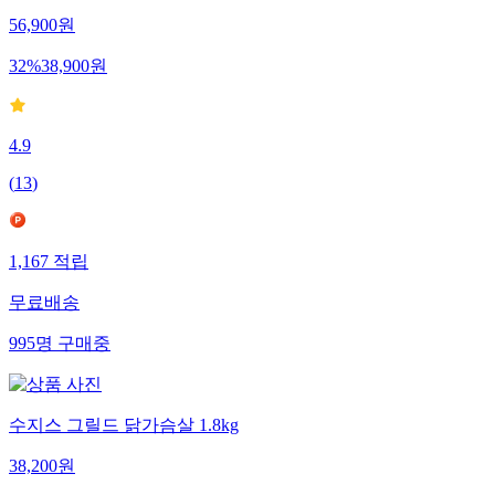
56,900
원
32
%
38,900
원
4.9
(
13
)
1,167
적립
무료배송
995
명
구매중
수지스 그릴드 닭가슴살 1.8kg
38,200
원