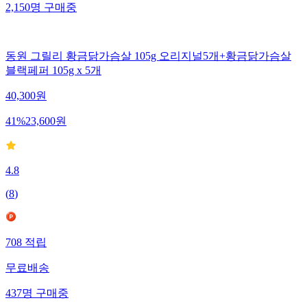
2,150
명
구매중
동원 그릴리 황금닭가슴살 105g 오리지널5개+황금닭가슴살
블랙페퍼 105g x 5개
40,300
원
41
%
23,600
원
4.8
(
8
)
708
적립
무료배송
437
명
구매중