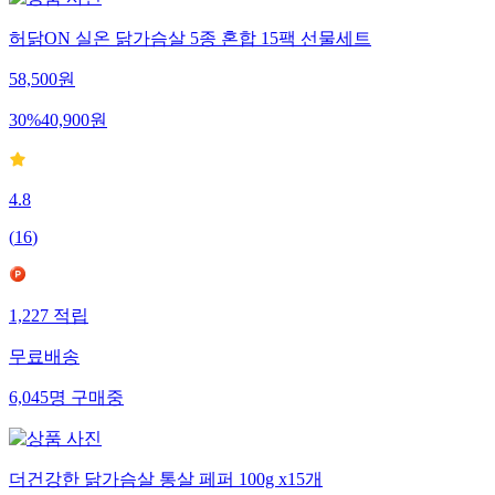
허닭ON 실온 닭가슴살 5종 혼합 15팩 선물세트
58,500
원
30
%
40,900
원
4.8
(
16
)
1,227
적립
무료배송
6,045
명
구매중
더건강한 닭가슴살 통살 페퍼 100g x15개