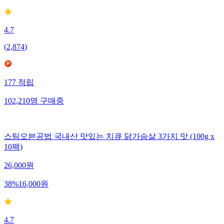
4.7
(
2,874
)
177
적립
102,210
명
구매중
스팀오븐공법 국내산 맛있는 치큐 닭가슴살 3가지 맛 (100g x
10팩)
26,000
원
38
%
16,000
원
4.7