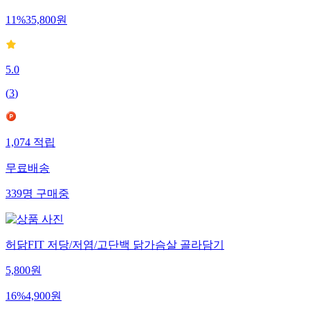
11
%
35,800
원
5.0
(
3
)
1,074
적립
무료배송
339
명
구매중
허닭FIT 저당/저염/고단백 닭가슴살 골라담기
5,800
원
16
%
4,900
원