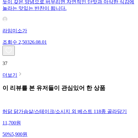
듯이 갖은 양념으로 버무리면 자연적인 단맛과 아삭한 식감에
놀라는 맛있는 반찬이 됩니다.
라임미소가
조회수
2,503
26.08.01
37
더보기
이 리뷰를 본 유저들이 관심있어 한 상품
허닭 닭가슴살/스테이크/소시지 외 베스트 118종 골라담기
11,700
원
50
%
5,900
원