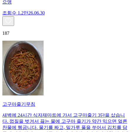
으앵
조회수
1.2만
26.06.30
187
고구마줄기무침
새벽에 24시간 식자재마트에 가서 고구마줄기 3단을 샀습니
다. 껍질을 벗겨서 끓는 물에 고구마 줄기가 약간 익으면 얼른
찬물에 헹굽니다. 물기를 짜고, 밀가루 풀을 쑤어서 김치를 담