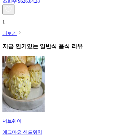
조회수
96
26.04.28
1
더보기
지금 인기있는
일반식
음식 리뷰
서브웨이
에그마요 샌드위치