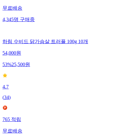
무료배송
4,345
명
구매중
하림 수비드 닭가슴살 트러플 100g 10개
54,000
원
53
%
25,500
원
4.7
(
34
)
765
적립
무료배송