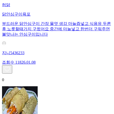
허닭
닭안심구이육포
부드러운 닭안심구이 간장 물엿 생강 마늘즙넣고 식용유 두른
후 노릇할때가지 구윘어요 중간에 마늘넣고 한번더 구워주면
불맛나는 안심구이입니다
지니5436233
조회수
118
26.01.08
0