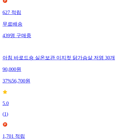
627
적립
무료배송
439
명
구매중
아침 바로드숑 실온보관 이지컷 닭가슴살 저염 30개
90,000
원
37
%
56,700
원
5.0
(
1
)
1,701
적립