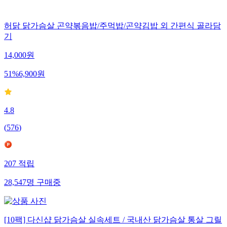
허닭 닭가슴살 곤약볶음밥/주먹밥/곤약김밥 외 간편식 골라담
기
14,000
원
51
%
6,900
원
4.8
(
576
)
207
적립
28,547
명
구매중
[10팩] 다신샵 닭가슴살 실속세트 / 국내산 닭가슴살 통살 그릴