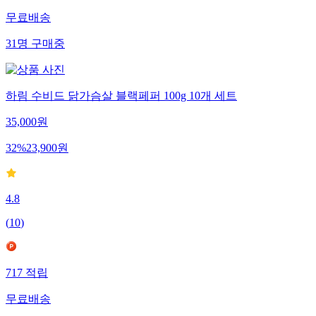
무료배송
31
명
구매중
하림 수비드 닭가슴살 블랙페퍼 100g 10개 세트
35,000
원
32
%
23,900
원
4.8
(
10
)
717
적립
무료배송