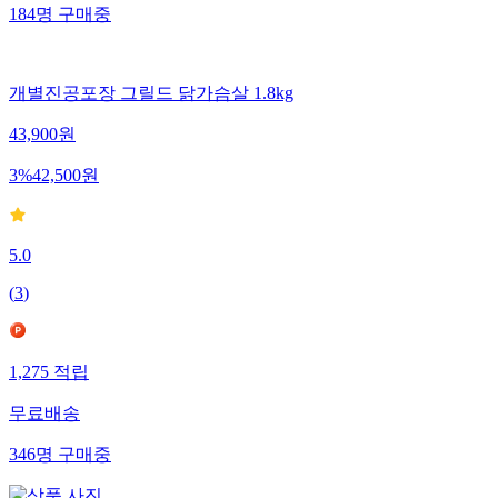
184
명
구매중
개별진공포장 그릴드 닭가슴살 1.8kg
43,900
원
3
%
42,500
원
5.0
(
3
)
1,275
적립
무료배송
346
명
구매중