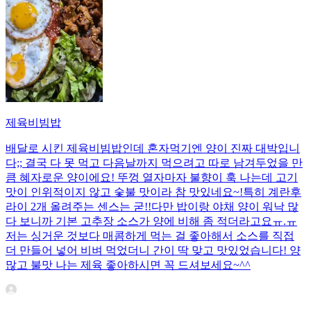
제육비빔밥
배달로 시킨 제육비빔밥인데 혼자먹기엔 양이 진짜 대박입니
다;; 결국 다 못 먹고 다음날까지 먹으려고 따로 남겨두었을 만
큼 혜자로운 양이에요! 뚜껑 열자마자 불향이 훅 나는데 고기
맛이 인위적이지 않고 숯불 맛이라 참 맛있네요~!특히 계란후
라이 2개 올려주는 센스는 굳!! ​다만 밥이랑 야채 양이 워낙 많
다 보니까 기본 고추장 소스가 양에 비해 좀 적더라고요ㅠ.ㅠ
저는 싱거운 것보다 매콤하게 먹는 걸 좋아해서 소스를 직접
더 만들어 넣어 비벼 먹었더니 간이 딱 맞고 맛있었습니다! 양
많고 불맛 나는 제육 좋아하시면 꼭 드셔보세요~^^