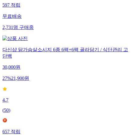
597
적립
무료배송
2,731
명
구매중
다신샵 닭가슴살소시지 6종 6팩+6팩 골라담기 / 식단관리 고
단백
30,000
원
27
%
21,900
원
4.7
(
50
)
657
적립