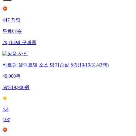
447
적립
무료배송
29,164
명
구매중
바르닭 셀렉트밀 소스 닭가슴살 5종(10/19/31/43팩)
49,000
원
59
%
19,900
원
4.4
(
38
)