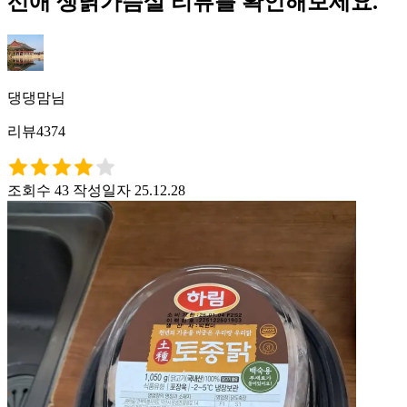
선애 생닭가슴살 리뷰를 확인해보세요.
댕댕맘님
리뷰4374
조회수 43
작성일자 25.12.28