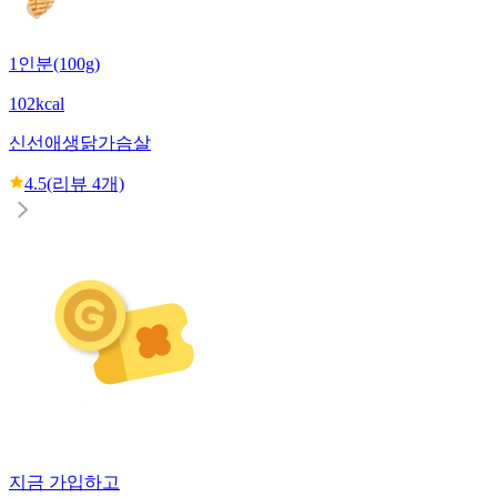
1인분(100g)
102kcal
신선애
생닭가슴살
4.5
(리뷰
4
개)
지금 가입하고