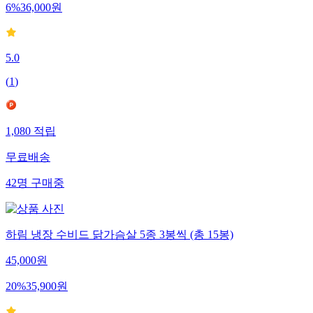
6
%
36,000
원
5.0
(
1
)
1,080
적립
무료배송
42
명
구매중
하림 냉장 수비드 닭가슴살 5종 3봉씩 (총 15봉)
45,000
원
20
%
35,900
원