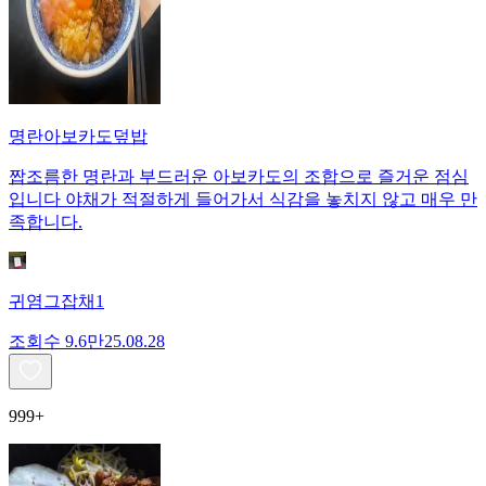
명란아보카도덮밥
짭조름한 명란과 부드러운 아보카도의 조합으로 즐거운 점심
입니다 야채가 적절하게 들어가서 식감을 놓치지 않고 매우 만
족합니다.
귀염그잡채1
조회수
9.6만
25.08.28
999+