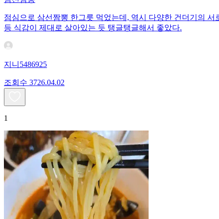
점심으로 삼선짬뽕 한그릇 먹었는데, 역시 다양한 건더기의 서로
등 식감이 제대로 살아있는 듯 탱글탱글해서 좋았다.
지니5486925
조회수
37
26.04.02
1