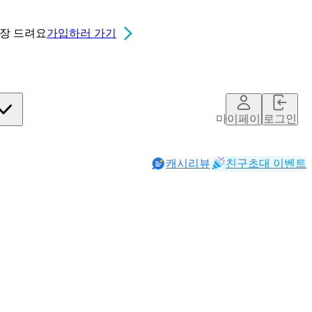
0장
드려요
가입하러 가기
마이페이지
로그인
캐시리뷰
친구초대 이벤트