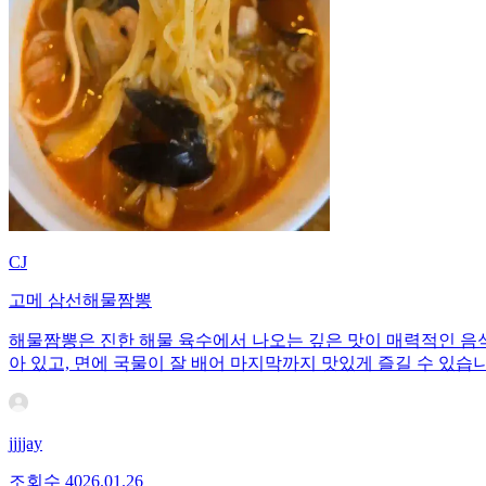
CJ
고메 삼선해물짬뽕
해물짬뽕은 진한 해물 육수에서 나오는 깊은 맛이 매력적인 음식입
아 있고, 면에 국물이 잘 배어 마지막까지 맛있게 즐길 수 있습니
jjjjay
조회수
40
26.01.26