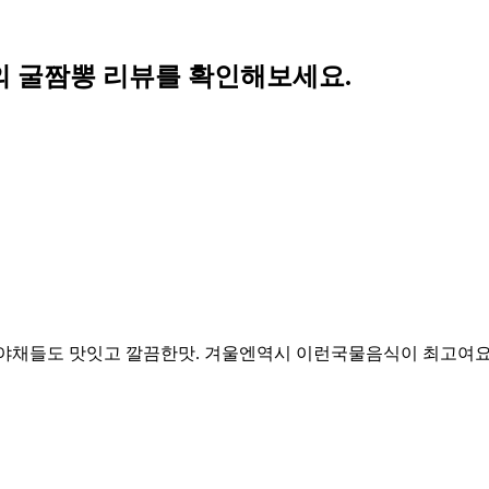
 굴짬뽕 리뷰를 확인해보세요.
 야채들도 맛잇고 깔끔한맛. 겨울엔역시 이런국물음식이 최고여