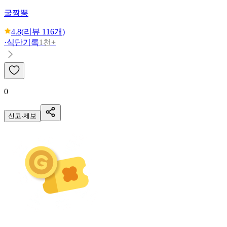
굴짬뽕
4.8
(리뷰
116
개)
·
식단기록
1천+
0
신고·제보