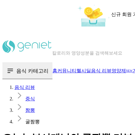
신규 회원 
칼로리와 영양성분을 검색해보세요
혈당 · 다이어트 음식 검색해보세요
음식 · 영양제 리뷰를 찾아보세요
음식 카테고리
홈
커뮤니티
헬시딜
음식 리뷰
영양제
NEW
음식 리뷰
중식
짬뽕
굴짬뽕