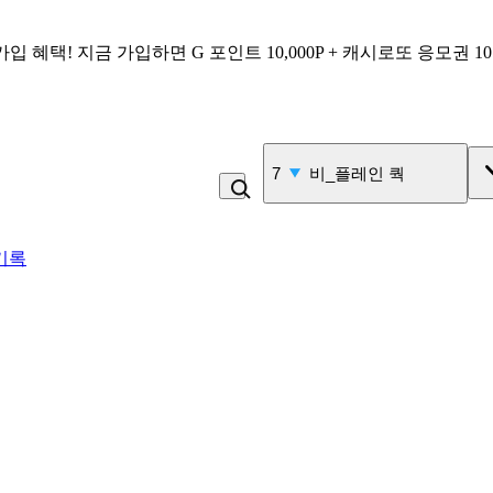
가입 혜택!
지금 가입하면
G 포인트 10,000P + 캐시로또 응모권 1
7
비_플레인 쿽
기록