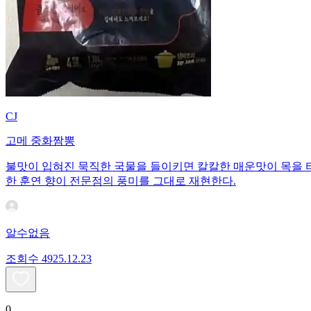
CJ
고메 중화짬뽕
불맛이 입혀진 묵직한 국물을 들이키면 칼칼한 매운맛이 목을 타
한 훈연 향이 전문점의 풍미를 그대로 재현한다.
알수없음
조회수
49
25.12.23
0