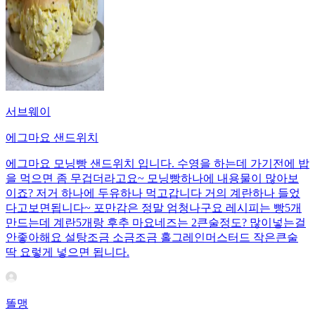
서브웨이
에그마요 샌드위치
에그마요 모닝빵 샌드위치 입니다. 수영을 하는데 가기전에 밥
을 먹으면 좀 무겁더라고요~ 모닝빵하나에 내용물이 많아보
이죠? 저거 하나에 두유하나 먹고갑니다 거의 계란하나 들었
다고보면됩니다~ 포만감은 정말 엄청나구요 레시피는 빵5개
만드는데 계란5개랑 후추 마요네즈는 2큰술정도? 많이넣는걸
안좋아해요 설탕조금 소금조금 홀그레인머스터드 작은큰술
딱 요렇게 넣으면 됩니다.
똘맹