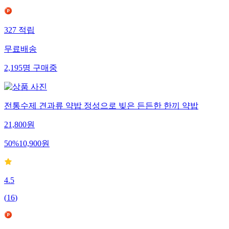
327
적립
무료배송
2,195
명
구매중
전통수제 견과류 약밥 정성으로 빚은 든든한 한끼 약밥
21,800
원
50
%
10,900
원
4.5
(
16
)