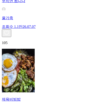
무치면 됩니다
울가족
조회수
1.1만
26.07.07
105
제육비빔밥