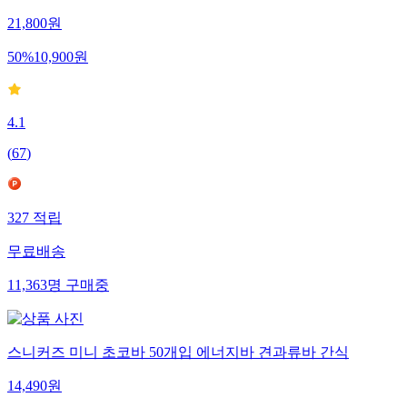
21,800
원
50
%
10,900
원
4.1
(
67
)
327
적립
무료배송
11,363
명
구매중
스니커즈 미니 초코바 50개입 에너지바 견과류바 간식
14,490
원