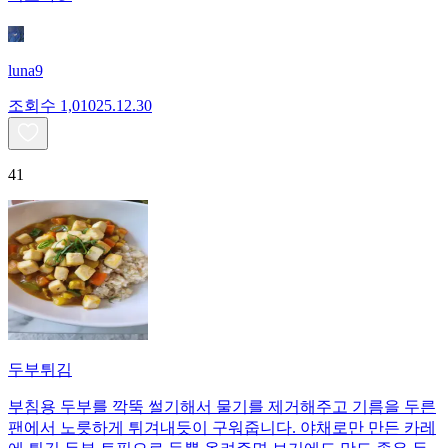
luna9
조회수
1,010
25.12.30
41
두부튀김
부침용 두부를 깍뚝 썰기해서 물기를 제거해주고 기름을 두른
팬에서 노릇하게 튀겨내듯이 구워줍니다. 야채로만 만든 카레