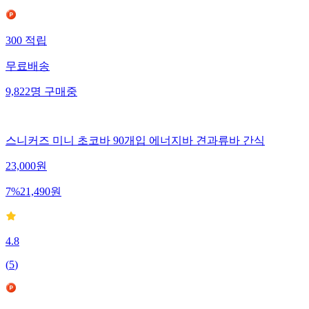
300
적립
무료배송
9,822
명
구매중
스니커즈 미니 초코바 90개입 에너지바 견과류바 간식
23,000
원
7
%
21,490
원
4.8
(
5
)