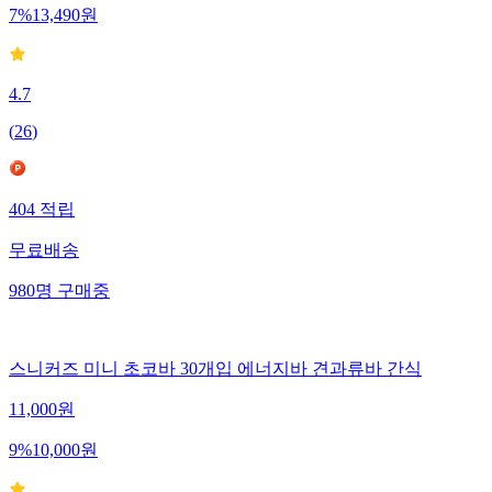
7
%
13,490
원
4.7
(
26
)
404
적립
무료배송
980
명
구매중
스니커즈 미니 초코바 30개입 에너지바 견과류바 간식
11,000
원
9
%
10,000
원