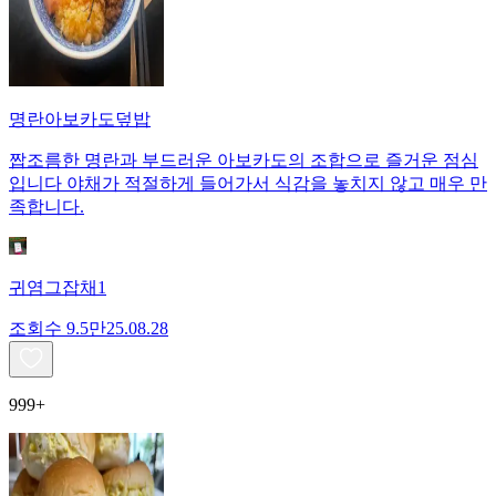
명란아보카도덮밥
짭조름한 명란과 부드러운 아보카도의 조합으로 즐거운 점심
입니다 야채가 적절하게 들어가서 식감을 놓치지 않고 매우 만
족합니다.
귀염그잡채1
조회수
9.5만
25.08.28
999+