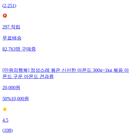
(
2,251
)
297
적립
무료배송
82,763
명
구매중
[만원의행복] 정성스레 볶은 신선한 아몬드 300g~1kg 볶음 아
몬드 구운 아몬드 견과류
20,000
원
50
%
10,000
원
4.5
(
108
)