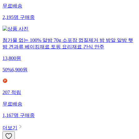
무료배송
2,195
명
구매중
첨가물 없는 100% 알밤 70g 소포장 껍질제거 밤 밤알 알밤 햇
밤 견과류 베이킹재료 토핑 요리재료 간식 안주
13,800
원
50
%
6,900
원
207
적립
무료배송
1,167
명
구매중
더보기