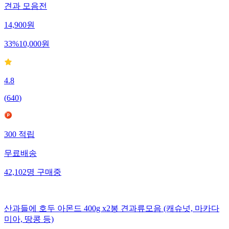
견과 모음전
14,900
원
33
%
10,000
원
4.8
(
640
)
300
적립
무료배송
42,102
명
구매중
산과들에 호두 아몬드 400g x2봉 견과류모음 (캐슈넛, 마카다
미아, 땅콩 등)