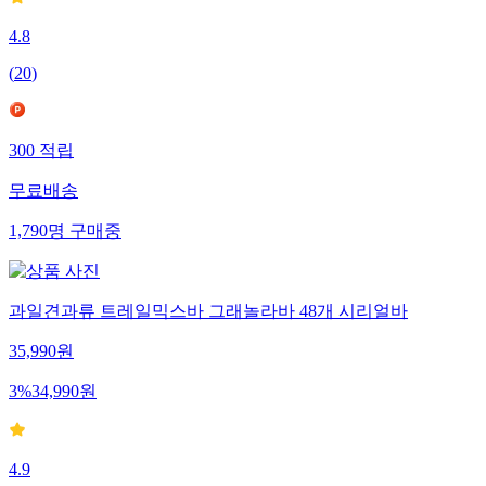
4.8
(
20
)
300
적립
무료배송
1,790
명
구매중
과일견과류 트레일믹스바 그래놀라바 48개 시리얼바
35,990
원
3
%
34,990
원
4.9