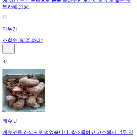
에 튀긴 두부 토핑으로 듬뿍 올려주면 보기에도 맛도 좋은 두
부카레 완성!
아누잉
조회수
893
25.09.24
37
캐슈넛
캐슈넛을 간식으로 먹었습니다. 짭조름하고 고소해서 너무 맛