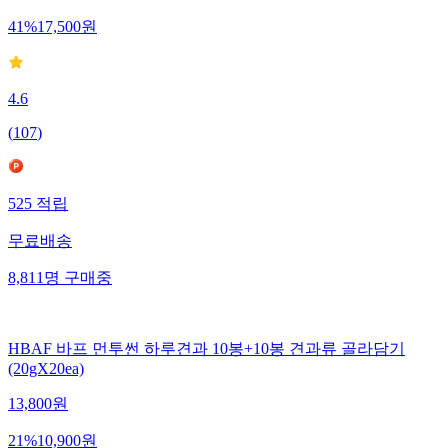
41
%
17,500
원
4.6
(
107
)
525
적립
무료배송
8,811
명
구매중
HBAF 바프 먼투썬 하루견과 10봉+10봉 견과류 골라담기
(20gX20ea)
13,800
원
21
%
10,900
원