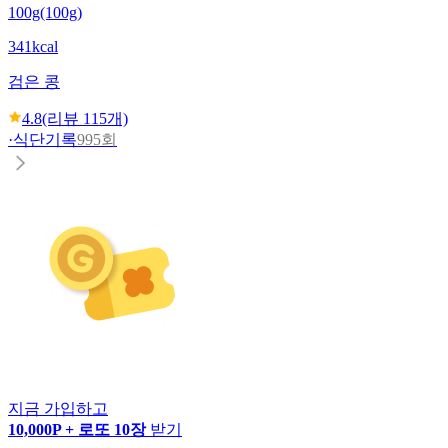
100g(100g)
341kcal
검은 콩
4.8
(리뷰
115
개)
·
식단기록
995회
지금 가입하고
10,000P + 로또 10장
받기