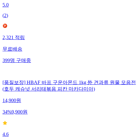
5.0
(
2
)
2,321
적립
무료배송
399
명
구매중
[품질보장] HBAF 바프 구운아몬드 1kg 外 견과류 원물 모음전
(호두 캐슈넛 서리태볶음 피칸 마카다미아)
14,900
원
34
%
9,900
원
4.6