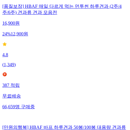
[품질보장] HBAF 매일 다르게 먹는 먼투썬 하루견과 (2주/4
주/6주) 견과류 견과 모음전
16,900
원
24
%
12,900
원
4.8
(
1,349
)
387
적립
무료배송
66,659
명
구매중
[만원의행복] HBAF 바프 하루견과 50봉/100봉 대용량 견과류