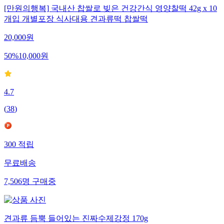
[만원의행복] 국내산 찹쌀로 빚은 건강간식 영양찰떡 42g x 10
개입 개별포장 식사대용 견과류떡 찹쌀떡
20,000
원
50
%
10,000
원
4.7
(
38
)
300
적립
무료배송
7,506
명
구매중
견과류 듬뿍 들어있는 진짜수제강정 170g