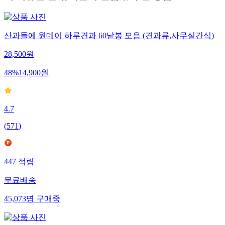
산과들에 원데이 하루견과 60낱봉 모음 (견과류,사무실간식)
28,500
원
48
%
14,900
원
4.7
(
571
)
447
적립
무료배송
45,073
명
구매중