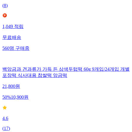
(
8
)
1,049
적립
무료배송
560
명
구매중
백앙금과 견과류가 가득 든 삼색두텁떡 60g 9개입/24개입 개별
포장떡 식사대용 찹쌀떡 앙금떡
21,800
원
50
%
10,900
원
4.6
(
17
)