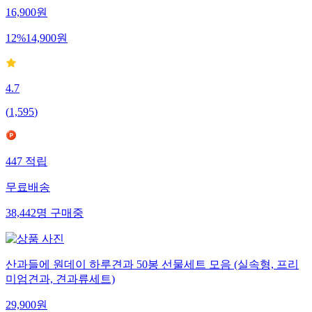
16,900
원
12
%
14,900
원
4.7
(
1,595
)
447
적립
무료배송
38,442
명
구매중
산과들에 원데이 하루견과 50봉 선물세트 모음 (실속형, 프리
미엄견과, 견과류세트)
29,900
원