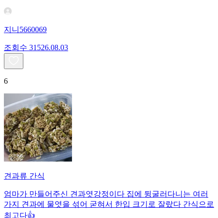
지니5660069
조회수
315
26.08.03
6
견과류 간식
엄마가 만들어주신 견과엿강정이다 집에 뒹굴러다니는 여러
가지 견과에 물엿을 섞어 굳혀서 한입 크기로 잘랐다 간식으로
최고다👍