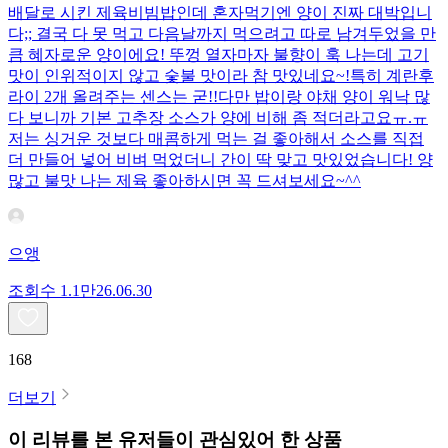
배달로 시킨 제육비빔밥인데 혼자먹기엔 양이 진짜 대박입니
다;; 결국 다 못 먹고 다음날까지 먹으려고 따로 남겨두었을 만
큼 혜자로운 양이에요! 뚜껑 열자마자 불향이 훅 나는데 고기
맛이 인위적이지 않고 숯불 맛이라 참 맛있네요~!특히 계란후
라이 2개 올려주는 센스는 굳!! ​다만 밥이랑 야채 양이 워낙 많
다 보니까 기본 고추장 소스가 양에 비해 좀 적더라고요ㅠ.ㅠ
저는 싱거운 것보다 매콤하게 먹는 걸 좋아해서 소스를 직접
더 만들어 넣어 비벼 먹었더니 간이 딱 맞고 맛있었습니다! 양
많고 불맛 나는 제육 좋아하시면 꼭 드셔보세요~^^
으앵
조회수
1.1만
26.06.30
168
더보기
이 리뷰를 본 유저들이 관심있어 한 상품