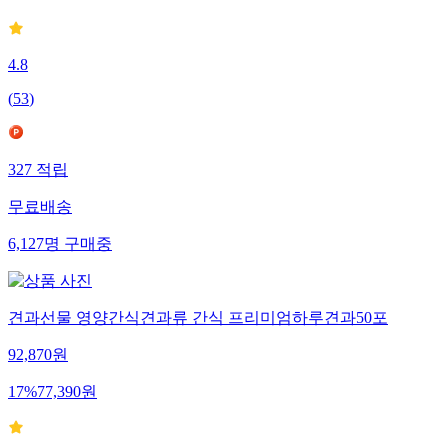
4.8
(
53
)
327
적립
무료배송
6,127
명
구매중
견과선물 영양간식견과류 간식 프리미엄하루견과50포
92,870
원
17
%
77,390
원