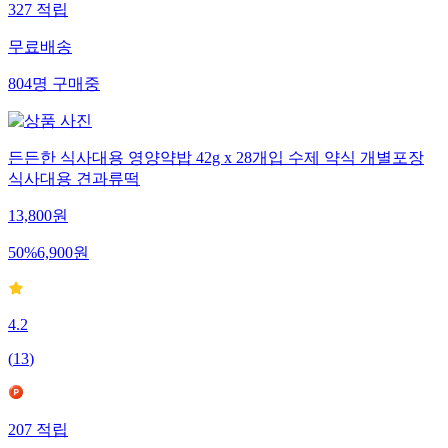
327
적립
무료배송
804
명
구매중
든든한 식사대용 영양약밥 42g x 28개입 수제 약식 개별포장
식사대용 견과류떡
13,800
원
50
%
6,900
원
4.2
(
13
)
207
적립