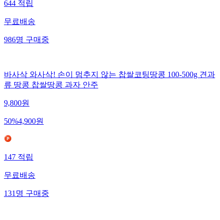
644
적립
무료배송
986
명
구매중
바사삭 와사삭! 손이 멈추지 않는 찹쌀코팅땅콩 100-500g 견과
류 땅콩 찹쌀땅콩 과자 안주
9,800
원
50
%
4,900
원
147
적립
무료배송
131
명
구매중