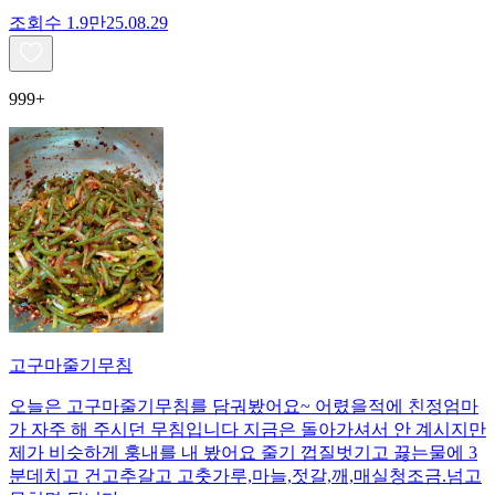
조회수
1.9만
25.08.29
999+
고구마줄기무침
오늘은 고구마줄기무침를 담궈봤어요~ 어렸을적에 친정엄마
가 자주 해 주시던 무침입니다 지금은 돌아가셔서 안 계시지만
제가 비슷하게 훙내를 내 봤어요 줄기 껍질벗기고 끓는물에 3
분데치고 건고추갈고 고춧가루,마늘,젓갈,깨,매실청조금.넘고