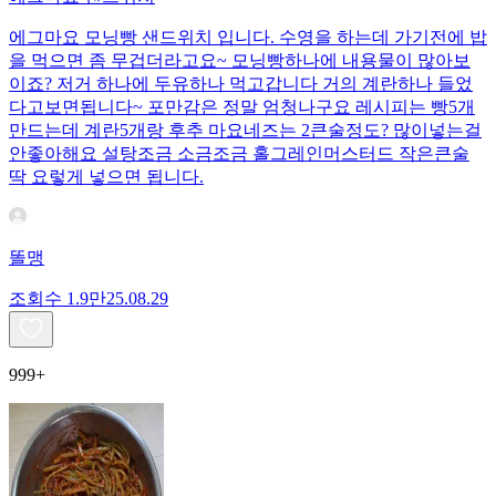
에그마요 모닝빵 샌드위치 입니다. 수영을 하는데 가기전에 밥
을 먹으면 좀 무겁더라고요~ 모닝빵하나에 내용물이 많아보
이죠? 저거 하나에 두유하나 먹고갑니다 거의 계란하나 들었
다고보면됩니다~ 포만감은 정말 엄청나구요 레시피는 빵5개
만드는데 계란5개랑 후추 마요네즈는 2큰술정도? 많이넣는걸
안좋아해요 설탕조금 소금조금 홀그레인머스터드 작은큰술
딱 요렇게 넣으면 됩니다.
똘맹
조회수
1.9만
25.08.29
999+