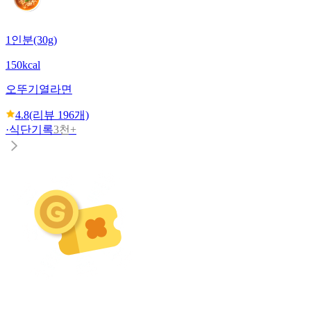
1인분(30g)
150kcal
오뚜기
열라면
4.8
(리뷰
196
개)
·
식단기록
3천+