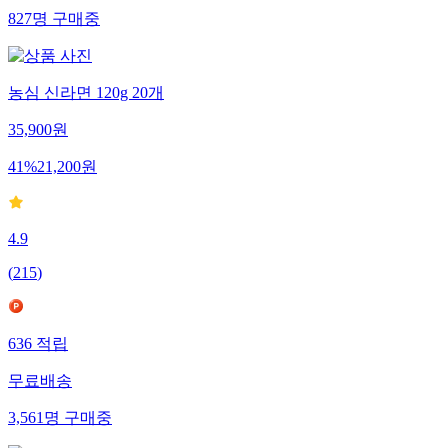
827
명
구매중
농심 신라면 120g 20개
35,900
원
41
%
21,200
원
4.9
(
215
)
636
적립
무료배송
3,561
명
구매중