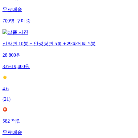
무료배송
709
명
구매중
신라면 10봉 + 안성탕면 5봉 + 짜파게티 5봉
28,800
원
33
%
19,400
원
4.6
(
21
)
582
적립
무료배송