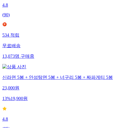
4.8
(
90
)
534
적립
무료배송
13,073
명
구매중
신라면 5봉 + 안성탕면 5봉 + 너구리 5봉 + 짜파게티 5봉
23,000
원
13
%
19,900
원
4.8