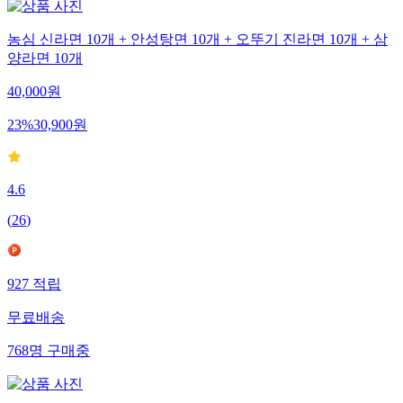
농심 신라면 10개 + 안성탕면 10개 + 오뚜기 진라면 10개 + 삼
양라면 10개
40,000
원
23
%
30,900
원
4.6
(
26
)
927
적립
무료배송
768
명
구매중