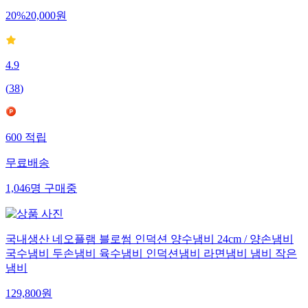
20
%
20,000
원
4.9
(
38
)
600
적립
무료배송
1,046
명
구매중
국내생산 네오플램 블로썸 인덕션 양수냄비 24cm / 양손냄비
국수냄비 두손냄비 육수냄비 인덕션냄비 라면냄비 냄비 작은
냄비
129,800
원