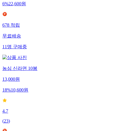
6
%
22,600
원
678
적립
무료배송
11
명
구매중
농심 신라면 10봉
13,000
원
18
%
10,600
원
4.7
(
23
)