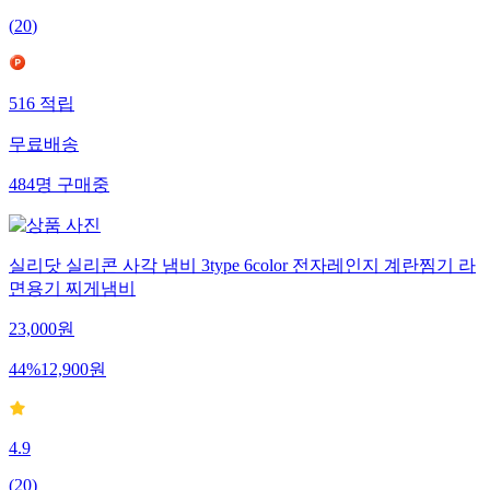
(
20
)
516
적립
무료배송
484
명
구매중
실리닷 실리콘 사각 냄비 3type 6color 전자레인지 계란찜기 라
면용기 찌게냄비
23,000
원
44
%
12,900
원
4.9