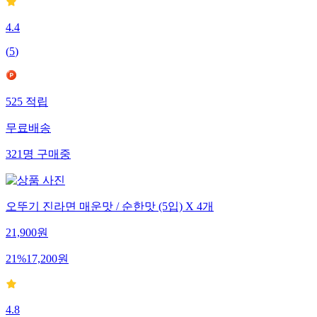
4.4
(
5
)
525
적립
무료배송
321
명
구매중
오뚜기 진라면 매운맛 / 순한맛 (5입) X 4개
21,900
원
21
%
17,200
원
4.8