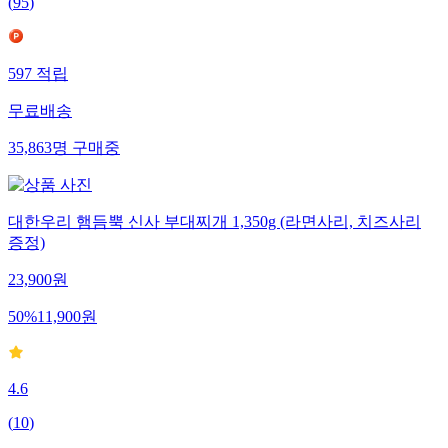
(
95
)
597
적립
무료배송
35,863
명
구매중
대한우리 햄듬뿍 신사 부대찌개 1,350g (라면사리, 치즈사리
증정)
23,900
원
50
%
11,900
원
4.6
(
10
)