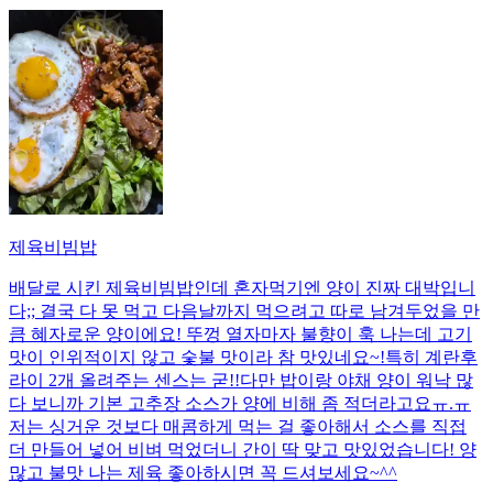
제육비빔밥
배달로 시킨 제육비빔밥인데 혼자먹기엔 양이 진짜 대박입니
다;; 결국 다 못 먹고 다음날까지 먹으려고 따로 남겨두었을 만
큼 혜자로운 양이에요! 뚜껑 열자마자 불향이 훅 나는데 고기
맛이 인위적이지 않고 숯불 맛이라 참 맛있네요~!특히 계란후
라이 2개 올려주는 센스는 굳!! ​다만 밥이랑 야채 양이 워낙 많
다 보니까 기본 고추장 소스가 양에 비해 좀 적더라고요ㅠ.ㅠ
저는 싱거운 것보다 매콤하게 먹는 걸 좋아해서 소스를 직접
더 만들어 넣어 비벼 먹었더니 간이 딱 맞고 맛있었습니다! 양
많고 불맛 나는 제육 좋아하시면 꼭 드셔보세요~^^