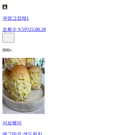
귀염그잡채1
조회수
9.5만
25.08.28
999+
서브웨이
에그마요 샌드위치