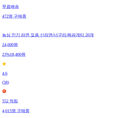
무료배송
472
명
구매중
농심 인기 라면 모음 신라면/너구리/짜파게티 20개
24,000
원
23
%
18,400
원
4.6
(
58
)
552
적립
4,015
명
구매중