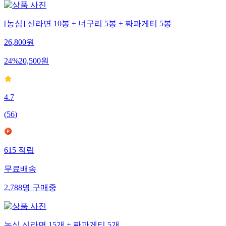
[농심] 신라면 10봉 + 너구리 5봉 + 짜파게티 5봉
26,800
원
24
%
20,500
원
4.7
(
56
)
615
적립
무료배송
2,788
명
구매중