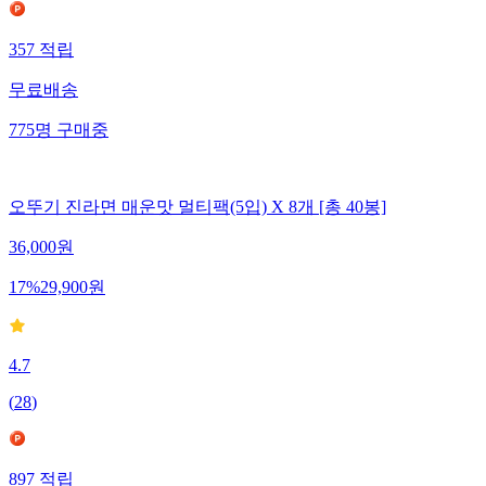
357
적립
무료배송
775
명
구매중
오뚜기 진라면 매운맛 멀티팩(5입) X 8개 [총 40봉]
36,000
원
17
%
29,900
원
4.7
(
28
)
897
적립