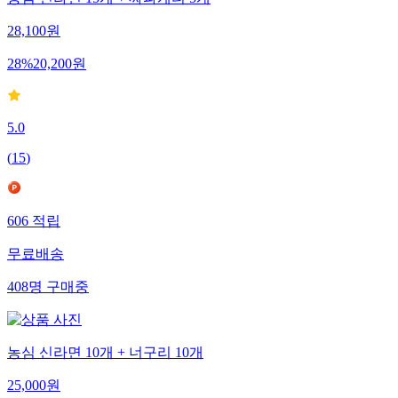
농심 신라면 15개 + 짜파게티 5개
28,100
원
28
%
20,200
원
5.0
(
15
)
606
적립
무료배송
408
명
구매중
농심 신라면 10개 + 너구리 10개
25,000
원