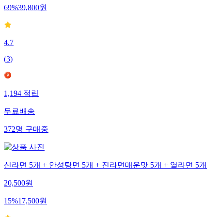
69
%
39,800
원
4.7
(
3
)
1,194
적립
무료배송
372
명
구매중
신라면 5개 + 안성탕면 5개 + 진라면매운맛 5개 + 열라면 5개
20,500
원
15
%
17,500
원