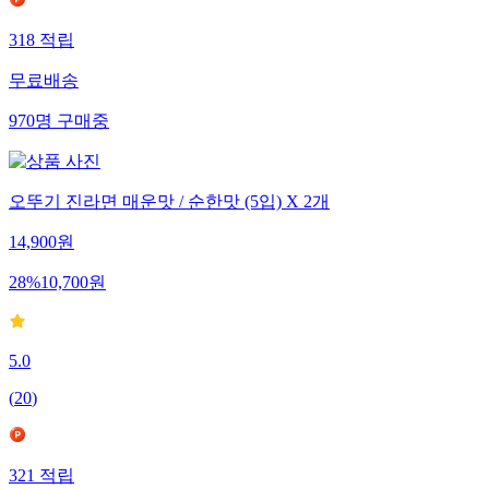
318
적립
무료배송
970
명
구매중
오뚜기 진라면 매운맛 / 순한맛 (5입) X 2개
14,900
원
28
%
10,700
원
5.0
(
20
)
321
적립