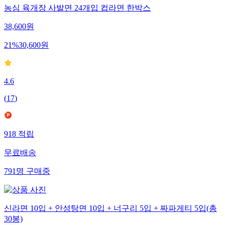
농심 육개장 사발면 24개입 컵라면 한박스
38,600
원
21
%
30,600
원
4.6
(
17
)
918
적립
무료배송
791
명
구매중
신라면 10입 + 안성탕면 10입 + 너구리 5입 + 짜파게티 5입(총
30봉)