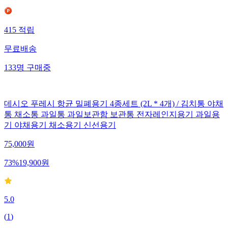
415
적립
무료배송
133
명
구매중
데시오 푸레시 항균 밀폐용기 4종세트 (2L * 4개) / 김치통 야채
통 채소통 과일통 과일보관함 보관통 전자레인지용기 과일용
기 야채용기 채소용기 신선용기
75,000
원
73
%
19,900
원
5.0
(
1
)