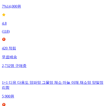
7
%
14,000
원
4.8
(
118
)
420
적립
무료배송
2,732
명
구매중
1+1 디유 다용도 양파망 그물망 채소 마늘 야채 채소망 양말정
리함
5,900
원