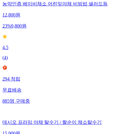
농약인증 베이비채소 어린잎야채 비빔밥 샐러드등
12,800
원
23
%
9,800
원
4.5
(
4
)
294
적립
무료배송
885
명
구매중
데시오 프라임 야채 탈수기 / 짤순이 채소탈수기