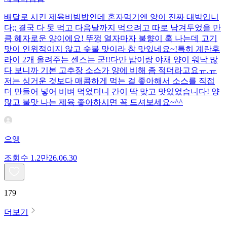
배달로 시킨 제육비빔밥인데 혼자먹기엔 양이 진짜 대박입니
다;; 결국 다 못 먹고 다음날까지 먹으려고 따로 남겨두었을 만
큼 혜자로운 양이에요! 뚜껑 열자마자 불향이 훅 나는데 고기
맛이 인위적이지 않고 숯불 맛이라 참 맛있네요~!특히 계란후
라이 2개 올려주는 센스는 굳!! ​다만 밥이랑 야채 양이 워낙 많
다 보니까 기본 고추장 소스가 양에 비해 좀 적더라고요ㅠ.ㅠ
저는 싱거운 것보다 매콤하게 먹는 걸 좋아해서 소스를 직접
더 만들어 넣어 비벼 먹었더니 간이 딱 맞고 맛있었습니다! 양
많고 불맛 나는 제육 좋아하시면 꼭 드셔보세요~^^
으앵
조회수
1.2만
26.06.30
179
더보기