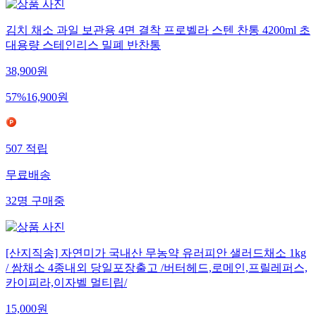
김치 채소 과일 보관용 4면 결착 프로벨라 스텐 찬통 4200ml 초
대용량 스테인리스 밀폐 반찬통
38,900
원
57
%
16,900
원
507
적립
무료배송
32
명
구매중
[산지직송] 자연미가 국내산 무농약 유러피안 샐러드채소 1kg
/ 쌈채소 4종내외 당일포장출고 /버터헤드,로메인,프릴레퍼스,
카이피라,이자벨 멀티립/
15,000
원