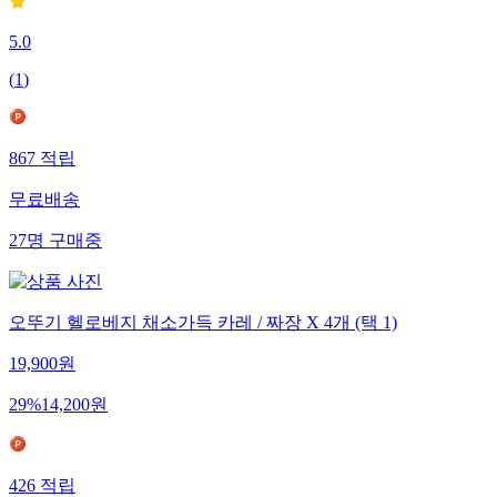
5.0
(
1
)
867
적립
무료배송
27
명
구매중
오뚜기 헬로베지 채소가득 카레 / 짜장 X 4개 (택 1)
19,900
원
29
%
14,200
원
426
적립