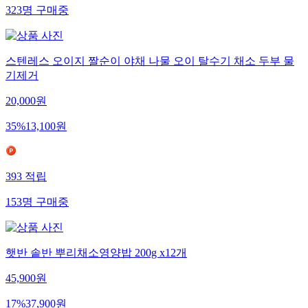
323
명
구매중
스텐레스 오이지 짤순이 야채 나물 오이 탈수기 채소 두부 물
기제거
20,000
원
35
%
13,100
원
393
적립
153
명
구매중
햇반 솥반 뿌리채소영양밥 200g x12개
45,900
원
17
%
37,900
원