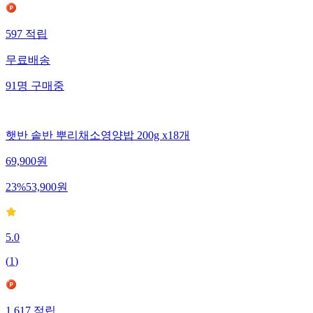
597
적립
무료배송
91
명
구매중
햇반 솥반 뿌리채소영양밥 200g x18개
69,900
원
23
%
53,900
원
5.0
(
1
)