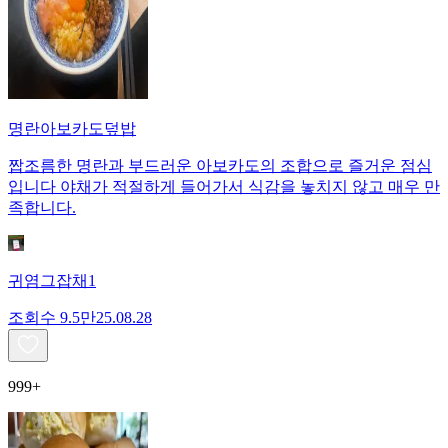
명란아보카도덮밥
짭조름한 명란과 부드러운 아보카도의 조합으로 즐거운 점심
입니다 야채가 적절하게 들어가서 식감을 놓치지 않고 매우 만
족합니다.
귀염그잡채1
조회수
9.5만
25.08.28
999+