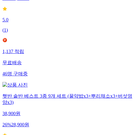
5.0
(
1
)
1,137
적립
무료배송
46
명
구매중
햇반 솥반 베스트 3종 9개 세트 (꿀약밥x3+뿌리채소x3+버섯영
양x3)
38,900
원
26
%
28,900
원