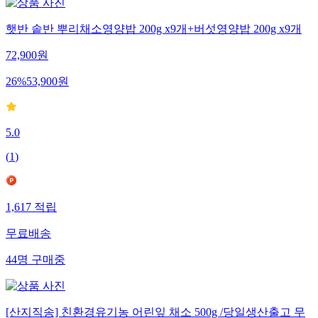
햇반 솥반 뿌리채소영양밥 200g x9개+버섯영양밥 200g x9개
72,900
원
26
%
53,900
원
5.0
(
1
)
1,617
적립
무료배송
44
명
구매중
[산지직송] 친환경유기농 어린잎 채소 500g /당일생산출고 무