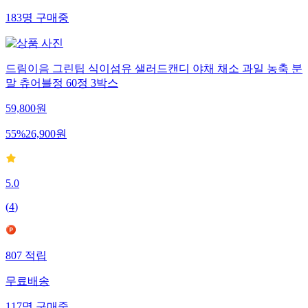
183
명
구매중
드림이음 그린팁 식이섬유 샐러드캔디 야채 채소 과일 농축 분
말 츄어블정 60정 3박스
59,800
원
55
%
26,900
원
5.0
(
4
)
807
적립
무료배송
117
명
구매중