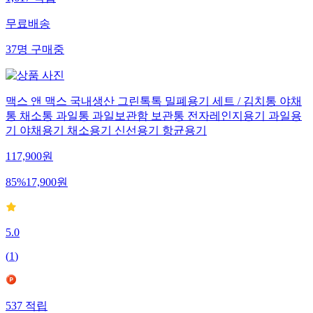
1,617
적립
무료배송
37
명
구매중
맥스 앤 맥스 국내생산 그린톡톡 밀폐용기 세트 / 김치통 야채
통 채소통 과일통 과일보관함 보관통 전자레인지용기 과일용
기 야채용기 채소용기 신선용기 항균용기
117,900
원
85
%
17,900
원
5.0
(
1
)
537
적립