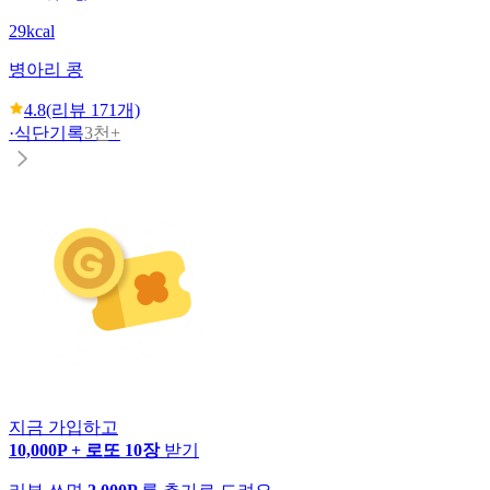
29kcal
병아리 콩
4.8
(리뷰
171
개)
·
식단기록
3천+
지금 가입하고
10,000P + 로또 10장
받기