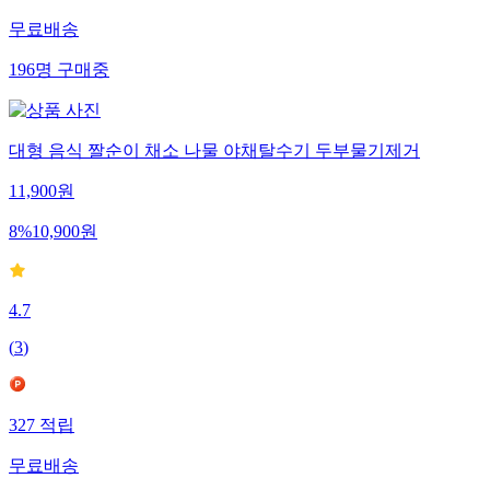
무료배송
196
명
구매중
대형 음식 짤순이 채소 나물 야채탈수기 두부물기제거
11,900
원
8
%
10,900
원
4.7
(
3
)
327
적립
무료배송