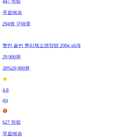
447
적립
무료배송
294
명
구매중
햇반 솥반 뿌리채소영양밥 200g x6개
29,900
원
30
%
20,900
원
4.8
(
6
)
627
적립
무료배송