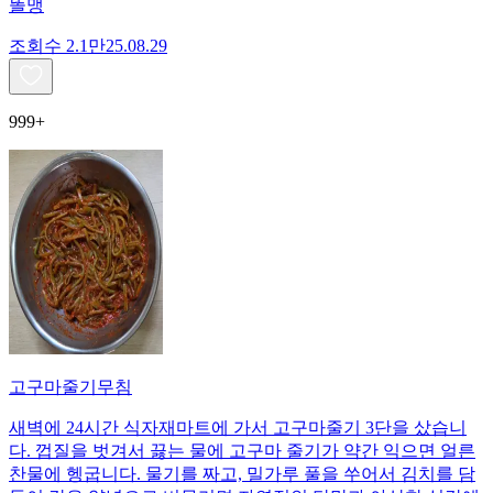
똘맹
조회수
2.1만
25.08.29
999+
고구마줄기무침
새벽에 24시간 식자재마트에 가서 고구마줄기 3단을 샀습니
다. 껍질을 벗겨서 끓는 물에 고구마 줄기가 약간 익으면 얼른
찬물에 헹굽니다. 물기를 짜고, 밀가루 풀을 쑤어서 김치를 담