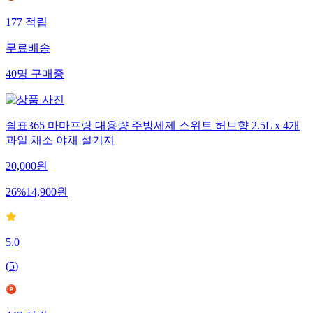
177
적립
무료배송
40
명
구매중
쉼표365 마마프랑 대용량 주방세제 스위트 허브향 2.5L x 4개
과일 채소 야채 설거지
20,000
원
26
%
14,900
원
5.0
(
5
)