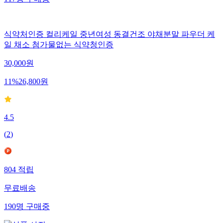
식약처인증 컬리케일 중년여성 동결건조 야채분말 파우더 케
일 채소 첨가물없는 식약청인증
30,000
원
11
%
26,800
원
4.5
(
2
)
804
적립
무료배송
190
명
구매중