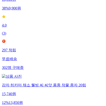
15,900
원
38
%
9,900
원
4.0
(
3
)
297
적립
무료배송
302
명
구매중
감자 히카마 채소 웰빙 씨 씨앗 품종 작물 종자 20립
15,740
원
12
%
13,850
원