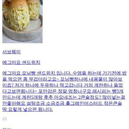
서브웨이
에그마요 샌드위치
에그마요 모닝빵 샌드위치 입니다. 수영을 하는데 가기전에 밥
을 먹으면 좀 무겁더라고요~ 모닝빵하나에 내용물이 많아보
이죠? 저거 하나에 두유하나 먹고갑니다 거의 계란하나 들었
다고보면됩니다~ 포만감은 정말 엄청나구요 레시피는 빵5개
만드는데 계란5개랑 후추 마요네즈는 2큰술정도? 많이넣는걸
안좋아해요 설탕조금 소금조금 홀그레인머스터드 작은큰술
딱 요렇게 넣으면 됩니다.