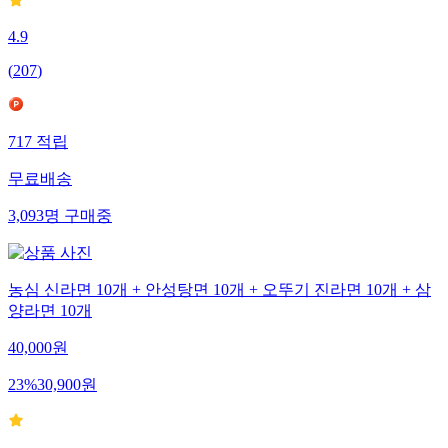
4.9
(
207
)
717
적립
무료배송
3,093
명
구매중
농심 신라면 10개 + 안성탕면 10개 + 오뚜기 진라면 10개 + 삼
양라면 10개
40,000
원
23
%
30,900
원