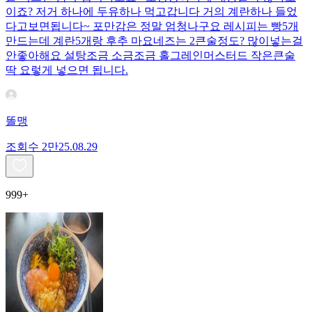
이죠? 저거 하나에 두유하나 먹고갑니다 거의 계란하나 들었
다고보면됩니다~ 포만감은 정말 엄청나구요 레시피는 빵5개
만드는데 계란5개랑 후추 마요네즈는 2큰술정도? 많이넣는걸
안좋아해요 설탕조금 소금조금 홀그레인머스터드 작은큰술
딱 요렇게 넣으면 됩니다.
똘맹
조회수
2만
25.08.29
999+