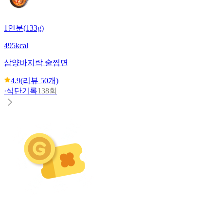
1인분(133g)
495kcal
삼양
바지락 술찜면
4.9
(리뷰
50
개)
·
식단기록
138회