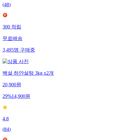
(
48
)
300
적립
무료배송
3,495
명
구매중
백설 하얀설탕 3kg x2개
20,900
원
29
%
14,900
원
4.8
(
84
)