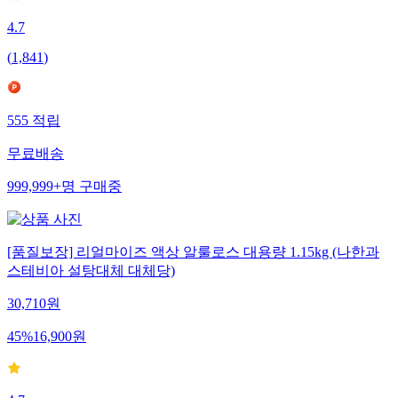
4.7
(
1,841
)
555
적립
무료배송
999,999+
명
구매중
[품질보장] 리얼마이즈 액상 알룰로스 대용량 1.15kg (나한과
스테비아 설탕대체 대체당)
30,710
원
45
%
16,900
원