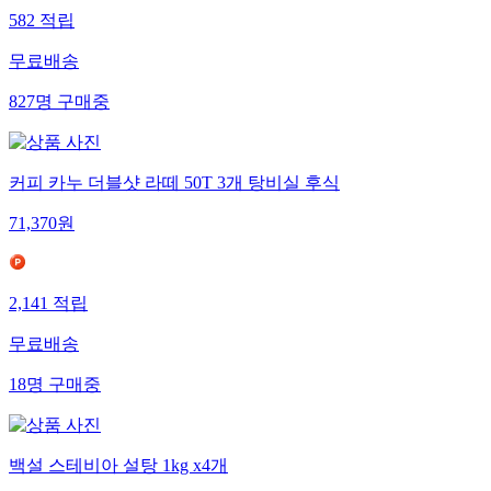
582
적립
무료배송
827
명
구매중
커피 카누 더블샷 라떼 50T 3개 탕비실 후식
71,370
원
2,141
적립
무료배송
18
명
구매중
백설 스테비아 설탕 1kg x4개