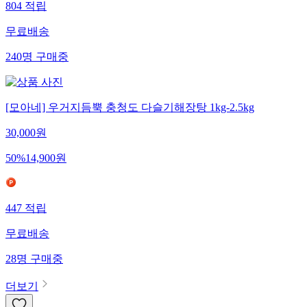
804
적립
무료배송
240
명
구매중
[모아네] 우거지듬뿍 충청도 다슬기해장탕 1kg-2.5kg
30,000
원
50
%
14,900
원
447
적립
무료배송
28
명
구매중
더보기