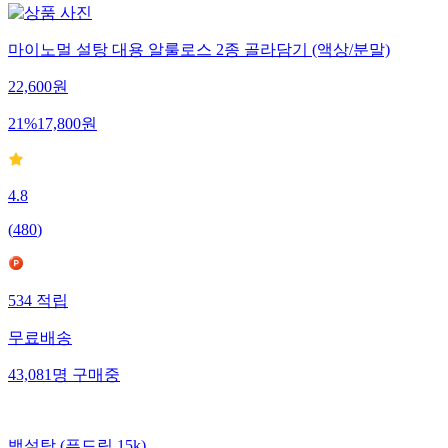
마이노멀 설탕 대용 알룰로스 2종 골라담기 (액상/분말)
22,600
원
21
%
17,800
원
4.8
(
480
)
534
적립
무료배송
43,081
명
구매중