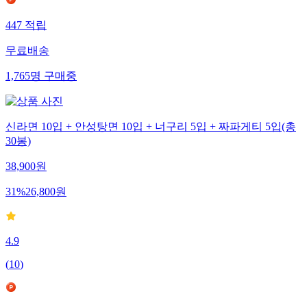
447
적립
무료배송
1,765
명
구매중
신라면 10입 + 안성탕면 10입 + 너구리 5입 + 짜파게티 5입(총
30봉)
38,900
원
31
%
26,800
원
4.9
(
10
)