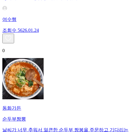
여수행
조회수
56
26.01.24
0
동화가든
순두부짬뽕
날씨가 너무 추워서 얼큰한 순두부 짬봉을 주문하고 기다리는