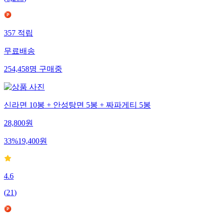
(
6,268
)
357
적립
무료배송
254,458
명
구매중
신라면 10봉 + 안성탕면 5봉 + 짜파게티 5봉
28,800
원
33
%
19,400
원
4.6
(
21
)