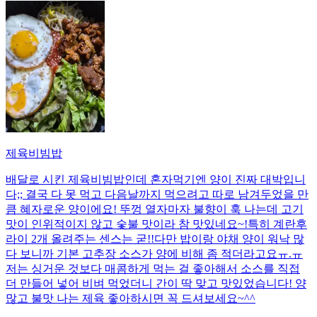
제육비빔밥
배달로 시킨 제육비빔밥인데 혼자먹기엔 양이 진짜 대박입니
다;; 결국 다 못 먹고 다음날까지 먹으려고 따로 남겨두었을 만
큼 혜자로운 양이에요! 뚜껑 열자마자 불향이 훅 나는데 고기
맛이 인위적이지 않고 숯불 맛이라 참 맛있네요~!특히 계란후
라이 2개 올려주는 센스는 굳!! ​다만 밥이랑 야채 양이 워낙 많
다 보니까 기본 고추장 소스가 양에 비해 좀 적더라고요ㅠ.ㅠ
저는 싱거운 것보다 매콤하게 먹는 걸 좋아해서 소스를 직접
더 만들어 넣어 비벼 먹었더니 간이 딱 맞고 맛있었습니다! 양
많고 불맛 나는 제육 좋아하시면 꼭 드셔보세요~^^