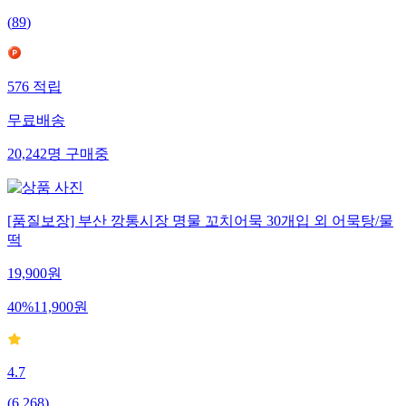
(
89
)
576
적립
무료배송
20,242
명
구매중
[품질보장] 부산 깡통시장 명물 꼬치어묵 30개입 외 어묵탕/물
떡
19,900
원
40
%
11,900
원
4.7