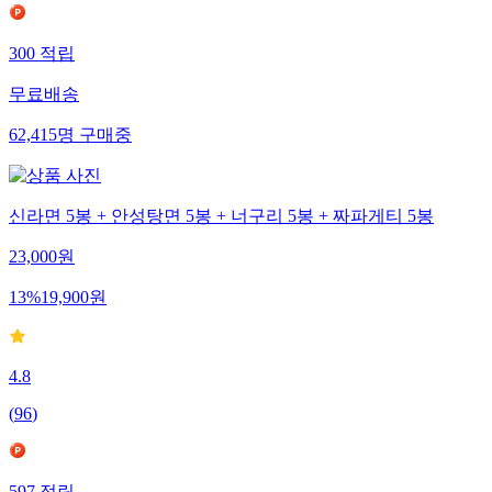
300
적립
무료배송
62,415
명
구매중
신라면 5봉 + 안성탕면 5봉 + 너구리 5봉 + 짜파게티 5봉
23,000
원
13
%
19,900
원
4.8
(
96
)