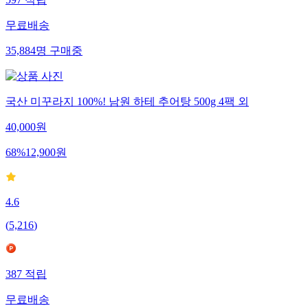
597
적립
무료배송
35,884
명
구매중
국산 미꾸라지 100%! 남원 하테 추어탕 500g 4팩 외
40,000
원
68
%
12,900
원
4.6
(
5,216
)
387
적립
무료배송