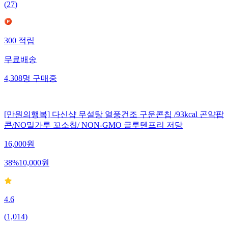
(
27
)
300
적립
무료배송
4,308
명
구매중
[만원의행복] 다신샵 무설탕 열풍건조 구운콘칩 /93kcal 곤약팝
콘/NO밀가루 꼬소칩/ NON-GMO 글루텐프리 저당
16,000
원
38
%
10,000
원
4.6
(
1,014
)