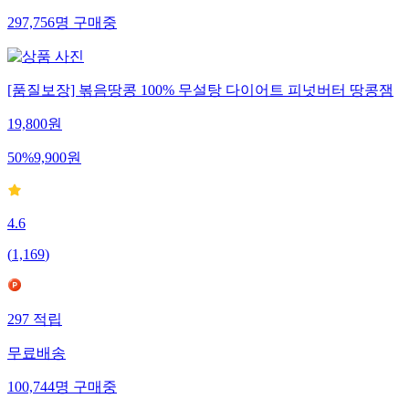
297,756
명
구매중
[품질보장] 볶음땅콩 100% 무설탕 다이어트 피넛버터 땅콩잼
19,800
원
50
%
9,900
원
4.6
(
1,169
)
297
적립
무료배송
100,744
명
구매중