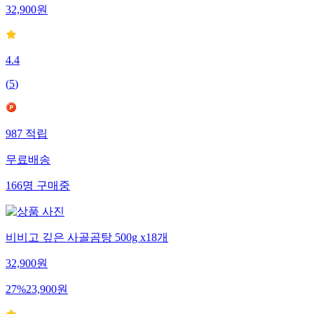
32,900
원
4.4
(
5
)
987
적립
무료배송
166
명
구매중
비비고 깊은 사골곰탕 500g x18개
32,900
원
27
%
23,900
원