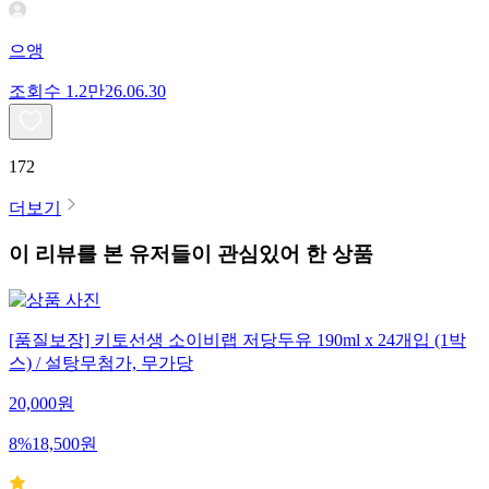
으앵
조회수
1.2만
26.06.30
172
더보기
이 리뷰를 본 유저들이 관심있어 한 상품
[품질보장] 키토선생 소이비랩 저당두유 190ml x 24개입 (1박
스) / 설탕무첨가, 무가당
20,000
원
8
%
18,500
원