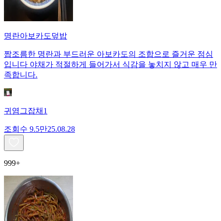
명란아보카도덮밥
짭조름한 명란과 부드러운 아보카도의 조합으로 즐거운 점심
입니다 야채가 적절하게 들어가서 식감을 놓치지 않고 매우 만
족합니다.
귀염그잡채1
조회수
9.5만
25.08.28
999+