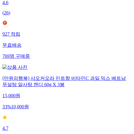
4.6
(
26
)
927
적립
무료배송
769
명
구매중
[만원의행복] 샤오커오라 민트향 비타민C 과일 믹스 베트남
무설탕 알사탕 캔디 60g X 3봉
15,000
원
33
%
10,000
원
4.7