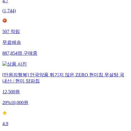
4.7
(
1,744
)
507
적립
무료배송
887,854
명
구매중
[만원의행복] 안국약품 튀기지 않은 ZERO 현미칩 무설탕 국
내산 / 현미 양파칩
12,500
원
20
%
10,000
원
4.9