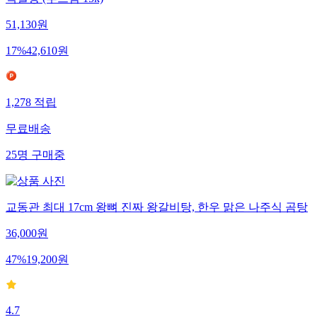
백설탕 (푸드림 15k)
51,130
원
17
%
42,610
원
1,278
적립
무료배송
25
명
구매중
교동관 최대 17cm 왕뼈 진짜 왕갈비탕, 한우 맑은 나주식 곰탕
36,000
원
47
%
19,200
원
4.7