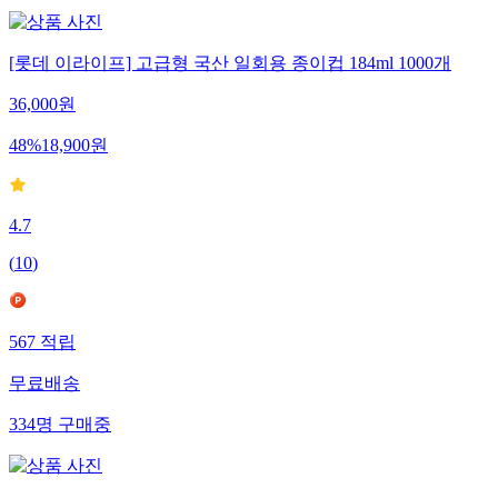
[롯데 이라이프] 고급형 국산 일회용 종이컵 184ml 1000개
36,000
원
48
%
18,900
원
4.7
(
10
)
567
적립
무료배송
334
명
구매중