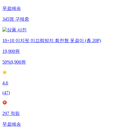
무료배송
345
명
구매중
10+10 이지핏 미끄럼방지 회전형 옷걸이 (총 20P)
19,900
원
50
%
9,900
원
4.6
(
47
)
297
적립
무료배송