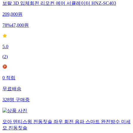
보랄 3D 입체회전 리모컨 에어 서큘레이터 HNZ-SC403
209,000
원
78
%
47,000
원
5.0
(
2
)
0
적립
무료배송
328
명
구매중
오아 덴티스윙 전동칫솔 좌우 회전 음파 스마트 완전방수 미세
모 진동칫솔