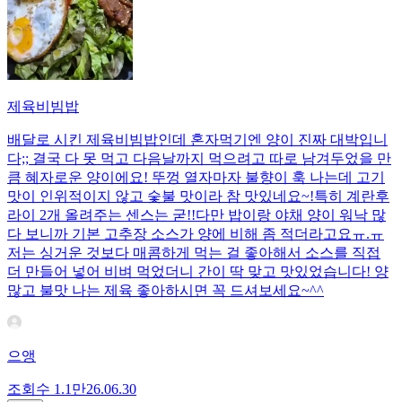
제육비빔밥
배달로 시킨 제육비빔밥인데 혼자먹기엔 양이 진짜 대박입니
다;; 결국 다 못 먹고 다음날까지 먹으려고 따로 남겨두었을 만
큼 혜자로운 양이에요! 뚜껑 열자마자 불향이 훅 나는데 고기
맛이 인위적이지 않고 숯불 맛이라 참 맛있네요~!특히 계란후
라이 2개 올려주는 센스는 굳!! ​다만 밥이랑 야채 양이 워낙 많
다 보니까 기본 고추장 소스가 양에 비해 좀 적더라고요ㅠ.ㅠ
저는 싱거운 것보다 매콤하게 먹는 걸 좋아해서 소스를 직접
더 만들어 넣어 비벼 먹었더니 간이 딱 맞고 맛있었습니다! 양
많고 불맛 나는 제육 좋아하시면 꼭 드셔보세요~^^
으앵
조회수
1.1만
26.06.30