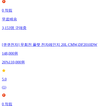
0
적립
무료배송
3,153
명
구매중
[쿠쿠전자] 무회전 플랫 전자레인지 20L CMW-DF2010DW
148,000
원
26
%
110,000
원
5.0
(
1
)
0
적립