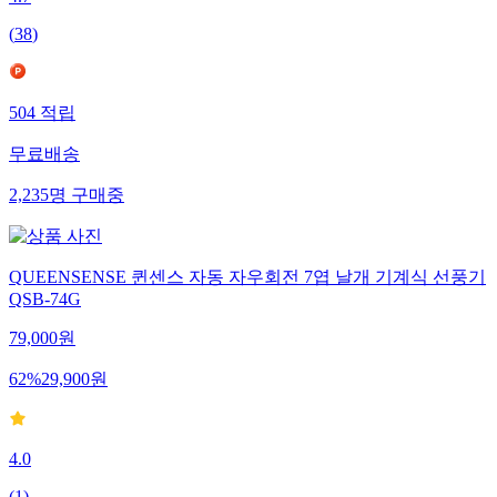
4.7
(
38
)
504
적립
무료배송
2,235
명
구매중
QUEENSENSE 퀸센스 자동 자우회전 7엽 날개 기계식 선풍기
QSB-74G
79,000
원
62
%
29,900
원
4.0