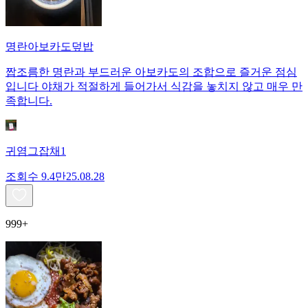
명란아보카도덮밥
짭조름한 명란과 부드러운 아보카도의 조합으로 즐거운 점심
입니다 야채가 적절하게 들어가서 식감을 놓치지 않고 매우 만
족합니다.
귀염그잡채1
조회수
9.4만
25.08.28
999+