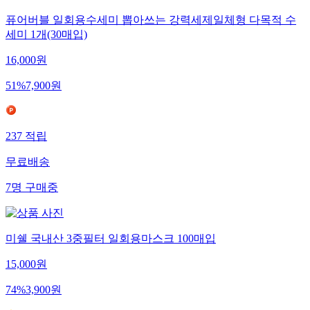
퓨어버블 일회용수세미 뽑아쓰는 강력세제일체형 다목적 수
세미 1개(30매입)
16,000
원
51
%
7,900
원
237
적립
무료배송
7
명
구매중
미쉘 국내산 3중필터 일회용마스크 100매입
15,000
원
74
%
3,900
원