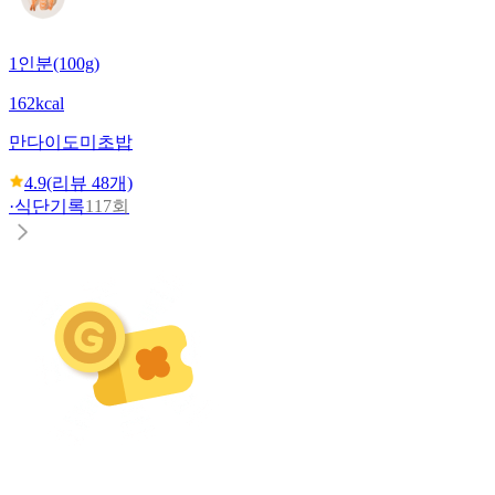
1인분(100g)
162kcal
만다이
도미초밥
4.9
(리뷰
48
개)
·
식단기록
117회