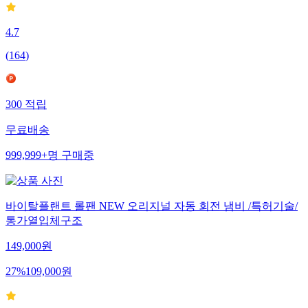
4.7
(
164
)
300
적립
무료배송
999,999+
명
구매중
바이탈플랜트 롤팬 NEW 오리지널 자동 회전 냄비 /특허기술/
통가열입체구조
149,000
원
27
%
109,000
원