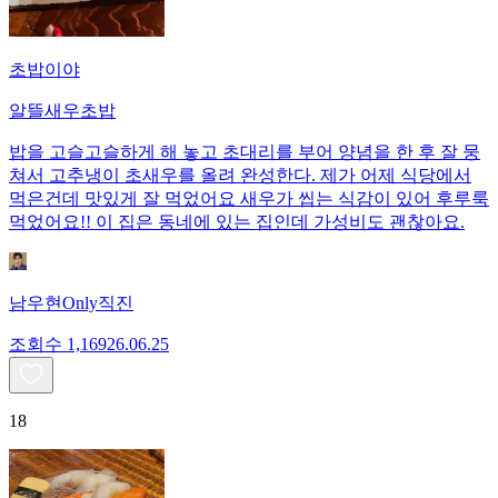
초밥이야
알뜰새우초밥
밥을 고슬고슬하게 해 놓고 초대리를 부어 양념을 한 후 잘 뭉
쳐서 고추냉이 초새우를 올려 완성한다. 제가 어제 식당에서
먹은건데 맛있게 잘 먹었어요 새우가 씹는 식감이 있어 후루룩
먹었어요!! 이 집은 동네에 있는 집인데 가성비도 괜찮아요.
남우현Only직진
조회수
1,169
26.06.25
18