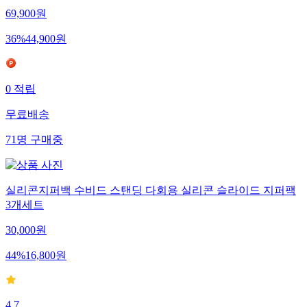
69,900
원
36
%
44,900
원
0
적립
무료배송
71
명
구매중
실리콘지퍼백 수비드 스탠딩 다회용 실리콘 슬라이드 지퍼팩
3개세트
30,000
원
44
%
16,800
원