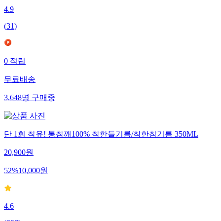
4.9
(
31
)
0
적립
무료배송
3,648
명
구매중
단 1회 착유! 통참깨100% 착한들기름/착한참기름 350ML
20,900
원
52
%
10,000
원
4.6