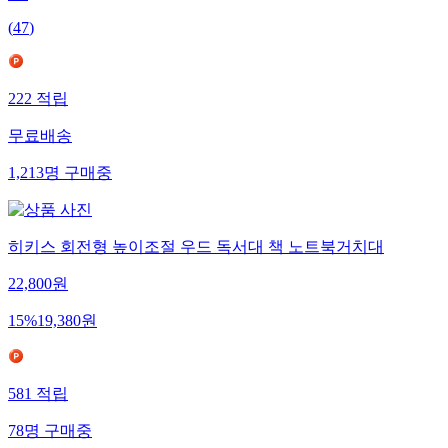
(
47
)
222
적립
무료배송
1,213
명
구매중
히키스 회전형 높이조절 우드 독서대 책 노트북거치대
22,800
원
15
%
19,380
원
581
적립
78
명
구매중