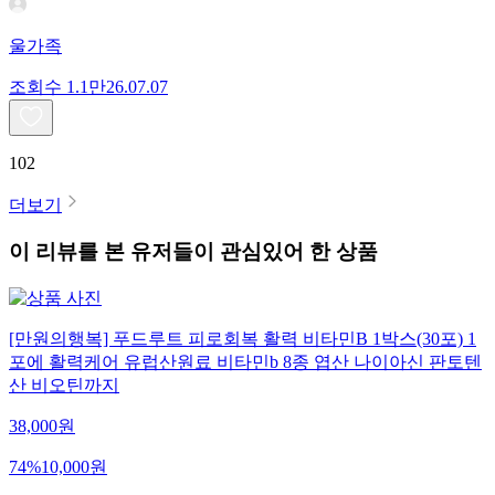
울가족
조회수
1.1만
26.07.07
102
더보기
이 리뷰를 본 유저들이 관심있어 한 상품
[만원의행복] 푸드루트 피로회복 활력 비타민B 1박스(30포) 1
포에 활력케어 유럽산원료 비타민b 8종 엽산 나이아신 판토텐
산 비오틴까지
38,000
원
74
%
10,000
원