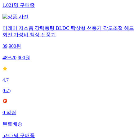
1,021
명
구매중
머레이 저소음 강력풍량 BLDC 탁상형 선풍기 각도조절 헤드
회전 가성비 책상 선풍기
39,900
원
48
%
20,900
원
4.7
(
67
)
0
적립
무료배송
5,917
명
구매중