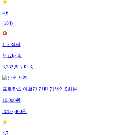
4.6
(
184
)
117
적립
무료배송
3,782
명
구매중
프로랑스 아르간 간편 염색약 5회분
10,000
원
26
%
7,400
원
4.7