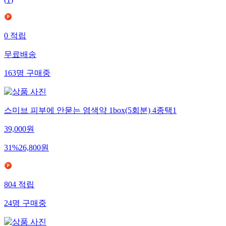
(
1
)
0
적립
무료배송
163
명
구매중
스미브 피부에 안묻는 염색약 1box(5회분) 4종택1
39,000
원
31
%
26,800
원
804
적립
24
명
구매중