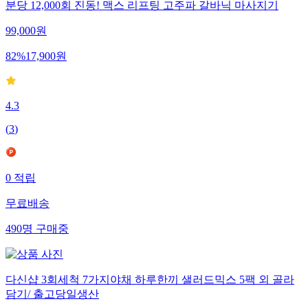
분당 12,000회 진동! 맥스 리프팅 고주파 갈바닉 마사지기
99,000
원
82
%
17,900
원
4.3
(
3
)
0
적립
무료배송
490
명
구매중
다신샵 3회세척 7가지야채 하루한끼 샐러드믹스 5팩 외 골라
담기/ 출고당일생산