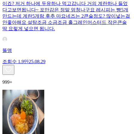
이죠? 저거 하나에 두유하나 먹고갑니다 거의 계란하나 들었
다고보면됩니다~ 포만감은 정말 엄청나구요 레시피는 빵5개
만드는데 계란5개랑 후추 마요네즈는 2큰술정도? 많이넣는걸
안좋아해요 설탕조금 소금조금 홀그레인머스터드 작은큰술
딱 요렇게 넣으면 됩니다.
똘맹
조회수
1.9만
25.08.29
999+