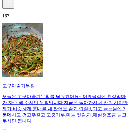
167
고구마줄기무침
오늘은 고구마줄기무침를 담궈봤어요~ 어렸을적에 친정엄마
가 자주 해 주시던 무침입니다 지금은 돌아가셔서 안 계시지만
제가 비슷하게 훙내를 내 봤어요 줄기 껍질벗기고 끓는물에 3
분데치고 건고추갈고 고춧가루,마늘,젓갈,깨,매실청조금.넘고
무치면 됩니다