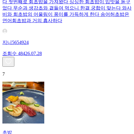
다 첫번째로 회초밥을 가져왔다 싱싱한 회초밥이 입맛을 돋구
었다 무순과 생강초와 곁들여 먹으니 한결 궁합이 맞는다 와사
비와 회초밥의 어울림이 풍미를 가득하게 한다 송어허초밥은
연어회초밥과 거의 흡사하다
지니5654924
조회수
484
26.07.28
7
초밥