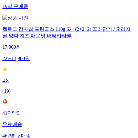
19
명
구매중
켈로그 감자칩 프링글스 110g 6개 (2+2+2) 골라담기 / 오리지
날,양파,치즈,매운맛,버터카라멜
17,900
원
22
%
13,900
원
4.8
(
19
)
417
적립
무료배송
462
명
구매중