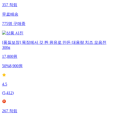
357
적립
무료배송
775
명
구매중
[품질보장] 목장에서 갓 짠 원유로 만든 대용량 치즈 모음전
300g
17,800
원
50
%
8,900
원
4.5
(
5,412
)
267
적립