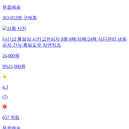
무료배송
303,053
명
구매중
다신샵 통밀당 시카고씬피자 8종 8팩/16팩/24팩 식단관리 냉동
피자 간식 통밀도우 자연치즈
24,000
원
9
%
21,900
원
4.3
(
7
)
657
적립
무료배송