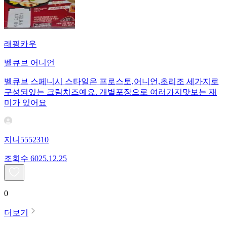
래핑카우
벨큐브 어니언
벨큐브 스페니시 스타일은 프로스토,어니언,초리조 세가지로
구성되있는 크림치즈예요. 개별포장으로 여러가지맛보는 재
미가 있어요
지니5552310
조회수
60
25.12.25
0
더보기