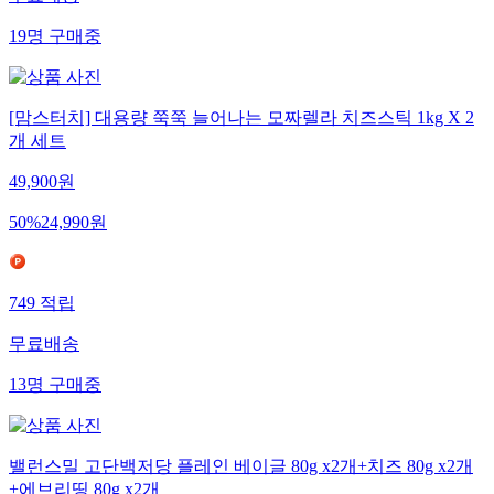
무료배송
19
명
구매중
[맘스터치] 대용량 쭉쭉 늘어나는 모짜렐라 치즈스틱 1kg X 2
개 세트
49,900
원
50
%
24,990
원
749
적립
무료배송
13
명
구매중
밸런스밀 고단백저당 플레인 베이글 80g x2개+치즈 80g x2개