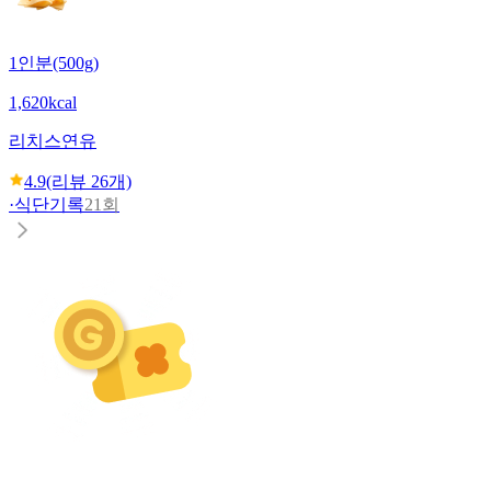
1인분(500g)
1,620kcal
리치스
연유
4.9
(리뷰
26
개)
·
식단기록
21회