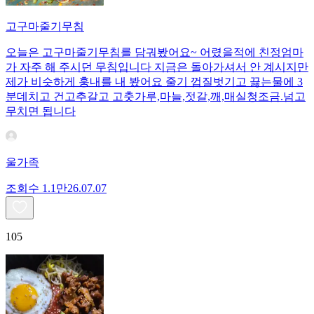
고구마줄기무침
오늘은 고구마줄기무침를 담궈봤어요~ 어렸을적에 친정엄마
가 자주 해 주시던 무침입니다 지금은 돌아가셔서 안 계시지만
제가 비슷하게 훙내를 내 봤어요 줄기 껍질벗기고 끓는물에 3
분데치고 건고추갈고 고춧가루,마늘,젓갈,깨,매실청조금.넘고
무치면 됩니다
울가족
조회수
1.1만
26.07.07
105