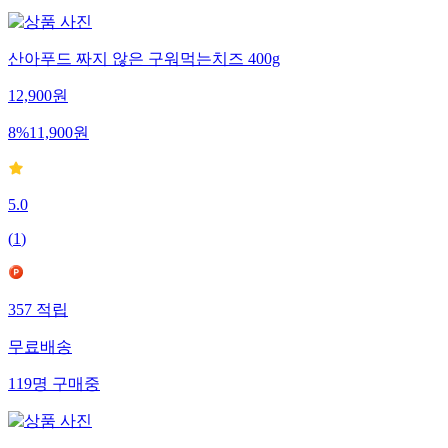
산아푸드 짜지 않은 구워먹는치즈 400g
12,900
원
8
%
11,900
원
5.0
(
1
)
357
적립
무료배송
119
명
구매중