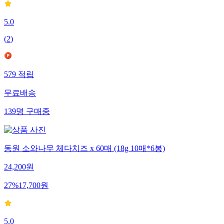
5.0
(
2
)
579
적립
무료배송
139
명
구매중
동원 소와나무 체다치즈 x 60매 (18g 10매*6봉)
24,200
원
27
%
17,700
원