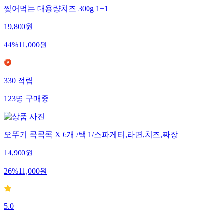
찢어먹는 대용량치즈 300g 1+1
19,800
원
44
%
11,000
원
330
적립
123
명
구매중
오뚜기 콕콕콕 X 6개 /택 1/스파게티,라면,치즈,짜장
14,900
원
26
%
11,000
원
5.0