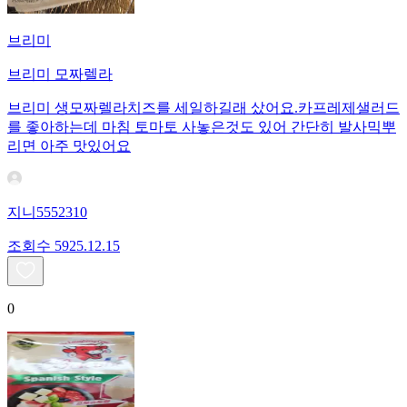
브리미
브리미 모짜렐라
브리미 생모짜렐라치즈를 세일하길래 샀어요.카프레제샐러드
를 좋아하는데 마침 토마토 사놓은것도 있어 간단히 발사믹뿌
리면 아주 맛있어요
지니5552310
조회수
59
25.12.15
0