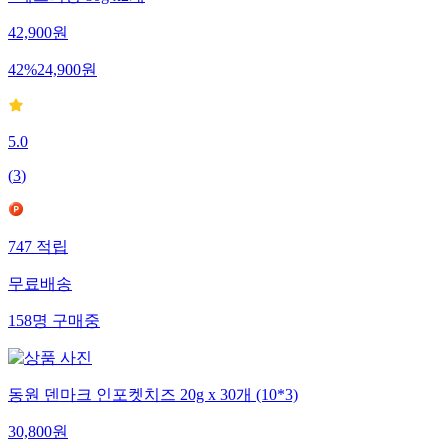
+에브리띵 80g x2개
42,900
원
42
%
24,900
원
5.0
(
3
)
747
적립
무료배송
158
명
구매중
동원 덴마크 인포켓치즈 20g x 30개 (10*3)
30,800
원