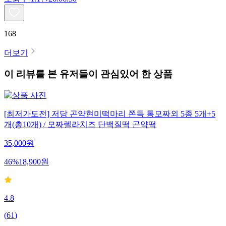
168
더보기
이 리뷰를 본 유저들이 관심있어 한 상품
[최저가도전] 저당 곤약현미떡마리 쫀득 통모짜외 5종 5개+5
개(총10개) / 모짜렐라치즈 단백질떡 곤약떡
35,000
원
46
%
18,900
원
4.8
(
61
)