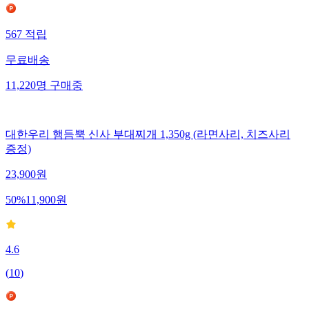
567
적립
무료배송
11,220
명
구매중
대한우리 햄듬뿍 신사 부대찌개 1,350g (라면사리, 치즈사리
증정)
23,900
원
50
%
11,900
원
4.6
(
10
)