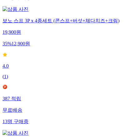
보노 스프 3P x 4종세트 (콘스프+버섯+체다치즈+크림)
19,900
원
35
%
12,900
원
4.0
(
1
)
387
적립
무료배송
13
명
구매중