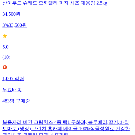
산아푸드 슈레드 모짜렐라 피자 치즈 대용량 2.5kg
34,500
원
3
%
33,500
원
5.0
(
10
)
1,005
적립
무료배송
483
명
구매중
복음자리 비건 크림치즈 4종 택1 무화과, 블루베리,딸기,바질
토마토 (냉장) 브런치 홈카페 베이글 100%식물성원료 건강한