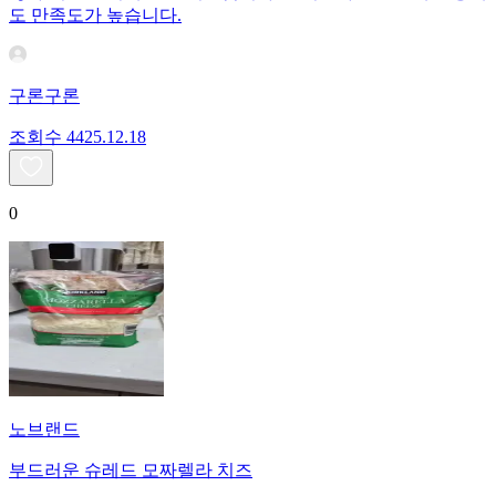
도 만족도가 높습니다.
구론구론
조회수
44
25.12.18
0
노브랜드
부드러운 슈레드 모짜렐라 치즈