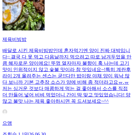
제육비빔밥
배달로 시킨 제육비빔밥인데 혼자먹기엔 양이 진짜 대박입니
다;; 결국 다 못 먹고 다음날까지 먹으려고 따로 남겨두었을 만
큼 혜자로운 양이에요! 뚜껑 열자마자 불향이 훅 나는데 고기
맛이 인위적이지 않고 숯불 맛이라 참 맛있네요~!특히 계란후
라이 2개 올려주는 센스는 굳!! ​다만 밥이랑 야채 양이 워낙 많
다 보니까 기본 고추장 소스가 양에 비해 좀 적더라고요ㅠ.ㅠ
저는 싱거운 것보다 매콤하게 먹는 걸 좋아해서 소스를 직접
더 만들어 넣어 비벼 먹었더니 간이 딱 맞고 맛있었습니다! 양
많고 불맛 나는 제육 좋아하시면 꼭 드셔보세요~^^
으앵
조회수
1.1만
26.06.30