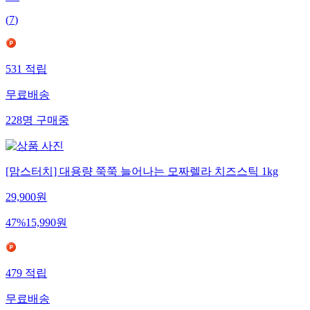
5.0
(
7
)
531
적립
무료배송
228
명
구매중
[맘스터치] 대용량 쭉쭉 늘어나는 모짜렐라 치즈스틱 1kg
29,900
원
47
%
15,990
원
479
적립
무료배송