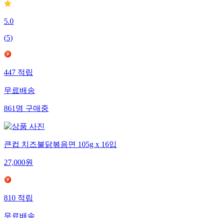
5.0
(
5
)
447
적립
무료배송
861
명
구매중
큰컵 치즈불닭볶음면 105g x 16입
27,000
원
810
적립