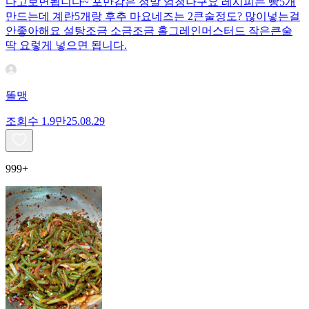
다고보면됩니다~ 포만감은 정말 엄청나구요 레시피는 빵5개
만드는데 계란5개랑 후추 마요네즈는 2큰술정도? 많이넣는걸
안좋아해요 설탕조금 소금조금 홀그레인머스터드 작은큰술
딱 요렇게 넣으면 됩니다.
똘맹
조회수
1.9만
25.08.29
999+