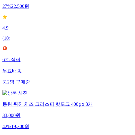
27
%
22,500
원
4.9
(
10
)
675
적립
무료배송
312
명
구매중
동원 퀴진 치즈 크리스피 핫도그 400g x 3개
33,000
원
42
%
19,300
원