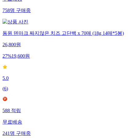
758
명
구매중
동원 덴마크 짜지않은 치즈 고단백 x 70매 (18g 14매*5봉)
26,800
원
27
%
19,600
원
5.0
(
6
)
588
적립
무료배송
241
명
구매중