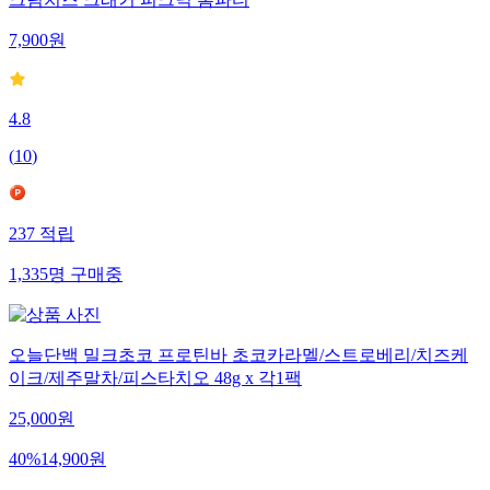
크림치즈 크래커 피크닉 홈파티
7,900
원
4.8
(
10
)
237
적립
1,335
명
구매중
오늘단백 밀크초코 프로틴바 초코카라멜/스트로베리/치즈케
이크/제주말차/피스타치오 48g x 각1팩
25,000
원
40
%
14,900
원