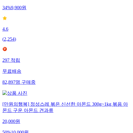
34
%
9,900
원
4.6
(
2,254
)
297
적립
무료배송
82,897
명
구매중
[만원의행복] 정성스레 볶은 신선한 아몬드 300g~1kg 볶음 아
몬드 구운 아몬드 견과류
20,000
원