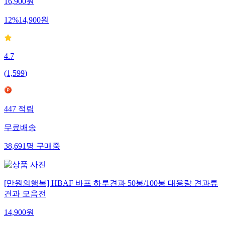
16,900
원
12
%
14,900
원
4.7
(
1,599
)
447
적립
무료배송
38,691
명
구매중
[만원의행복] HBAF 바프 하루견과 50봉/100봉 대용량 견과류
견과 모음전
14,900
원