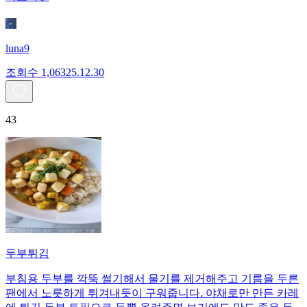
luna9
조회수
1,063
25.12.30
43
두부튀김
부침용 두부를 깍뚝 썰기해서 물기를 제거해주고 기름을 두른
팬에서 노릇하게 튀겨내듯이 구워줍니다. 야채로만 만든 카레