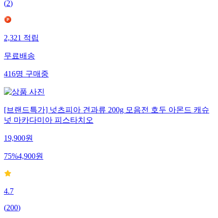
(
2
)
2,321
적립
무료배송
416
명
구매중
[브랜드특가] 넛츠피아 견과류 200g 모음전 호두 아몬드 캐슈
넛 마카다미아 피스타치오
19,900
원
75
%
4,900
원
4.7
(
200
)