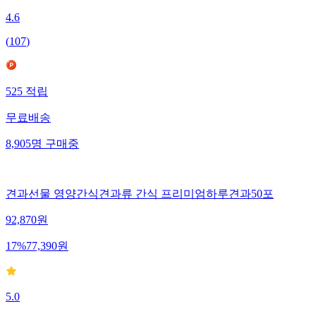
4.6
(
107
)
525
적립
무료배송
8,905
명
구매중
견과선물 영양간식견과류 간식 프리미엄하루견과50포
92,870
원
17
%
77,390
원
5.0