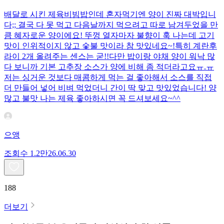
배달로 시킨 제육비빔밥인데 혼자먹기엔 양이 진짜 대박입니
다;; 결국 다 못 먹고 다음날까지 먹으려고 따로 남겨두었을 만
큼 혜자로운 양이에요! 뚜껑 열자마자 불향이 훅 나는데 고기
맛이 인위적이지 않고 숯불 맛이라 참 맛있네요~!특히 계란후
라이 2개 올려주는 센스는 굳!! ​다만 밥이랑 야채 양이 워낙 많
다 보니까 기본 고추장 소스가 양에 비해 좀 적더라고요ㅠ.ㅠ
저는 싱거운 것보다 매콤하게 먹는 걸 좋아해서 소스를 직접
더 만들어 넣어 비벼 먹었더니 간이 딱 맞고 맛있었습니다! 양
많고 불맛 나는 제육 좋아하시면 꼭 드셔보세요~^^
으앵
조회수
1.2만
26.06.30
188
더보기