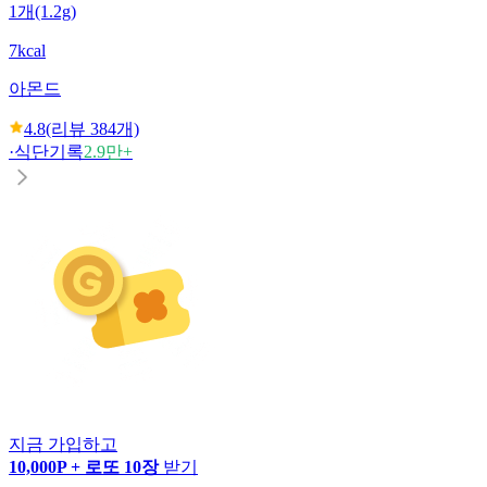
1개(1.2g)
7kcal
아몬드
4.8
(리뷰
384
개)
·
식단기록
2.9만+
지금 가입하고
10,000P + 로또 10장
받기