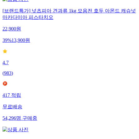
[브랜드특가] 넛츠피아 견과류 1kg 모음전 호두 아몬드 캐슈넛
마카다미아 피스타치오
22,900
원
39
%
13,900
원
4.7
(
983
)
417
적립
무료배송
54,296
명
구매중