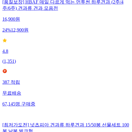
[품질보장] HBAF 매일 다르게 먹는 먼투썬 하루견과 (2주/4
주/6주) 견과류 견과 모음전
16,900
원
24
%
12,900
원
4.8
(
1,351
)
387
적립
무료배송
67,145
명
구매중
[최저가도전] 넛츠피아 견과류 하루견과 15/50봉 선물세트 100
봉 낱봉 벌크형