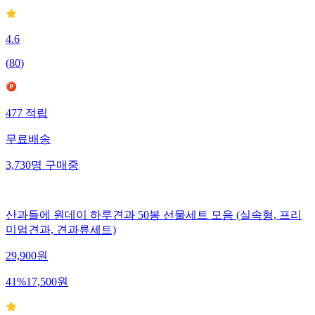
4.6
(
80
)
477
적립
무료배송
3,730
명
구매중
산과들에 원데이 하루견과 50봉 선물세트 모음 (실속형, 프리
미엄견과, 견과류세트)
29,900
원
41
%
17,500
원