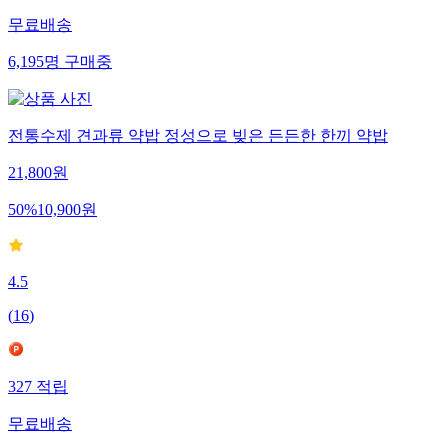
무료배송
6,195
명
구매중
전통수제 견과류 약밥 정성으로 빚은 든든한 한끼 약밥
21,800
원
50
%
10,900
원
4.5
(
16
)
327
적립
무료배송