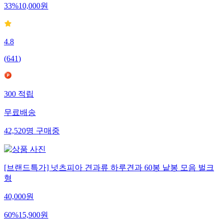
33
%
10,000
원
4.8
(
641
)
300
적립
무료배송
42,520
명
구매중
[브랜드특가] 넛츠피아 견과류 하루견과 60봉 낱봉 모음 벌크
형
40,000
원
60
%
15,900
원