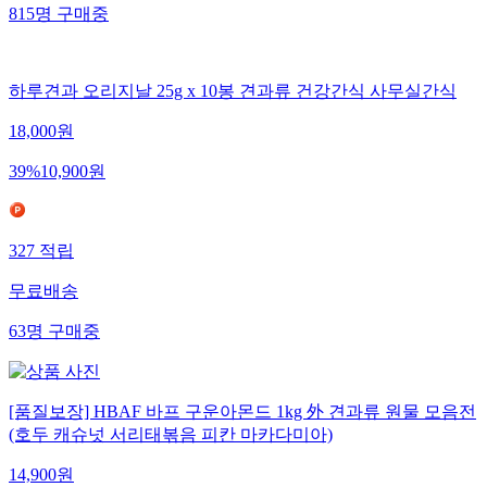
815
명
구매중
하루견과 오리지날 25g x 10봉 견과류 건강간식 사무실간식
18,000
원
39
%
10,900
원
327
적립
무료배송
63
명
구매중
[품질보장] HBAF 바프 구운아몬드 1kg 外 견과류 원물 모음전
(호두 캐슈넛 서리태볶음 피칸 마카다미아)
14,900
원