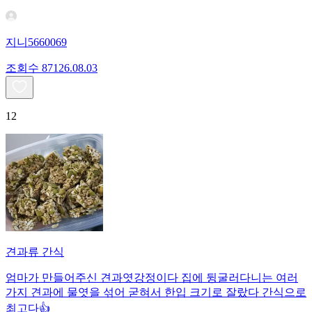
지니5660069
조회수
871
26.08.03
12
견과류 간식
엄마가 만들어주신 견과엿강정이다 집에 뒹굴러다니는 여러
가지 견과에 물엿을 섞어 굳혀서 한입 크기로 잘랐다 간식으로
최고다👍