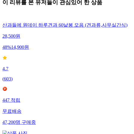
이 리뷰를 본 유저들이 관심있어 한 상품
산과들에 원데이 하루견과 60낱봉 모음 (견과류,사무실간식)
28,500
원
48
%
14,900
원
4.7
(
603
)
447
적립
무료배송
47,200
명
구매중