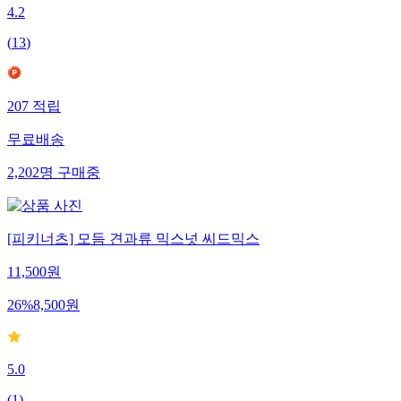
4.2
(
13
)
207
적립
무료배송
2,202
명
구매중
[피키너츠] 모듬 견과류 믹스넛 씨드믹스
11,500
원
26
%
8,500
원
5.0