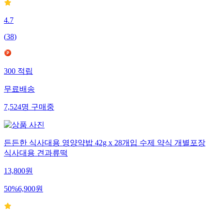
4.7
(
38
)
300
적립
무료배송
7,524
명
구매중
든든한 식사대용 영양약밥 42g x 28개입 수제 약식 개별포장
식사대용 견과류떡
13,800
원
50
%
6,900
원