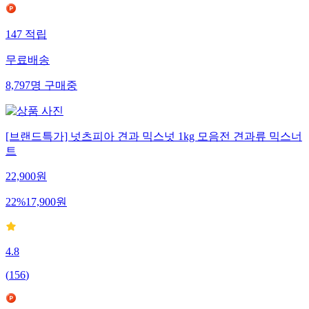
147
적립
무료배송
8,797
명
구매중
[브랜드특가] 넛츠피아 견과 믹스넛 1kg 모음전 견과류 믹스너
트
22,900
원
22
%
17,900
원
4.8
(
156
)