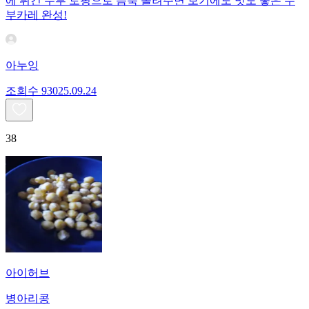
에 튀긴 두부 토핑으로 듬뿍 올려주면 보기에도 맛도 좋은 두
부카레 완성!
아누잉
조회수
930
25.09.24
38
아이허브
병아리콩