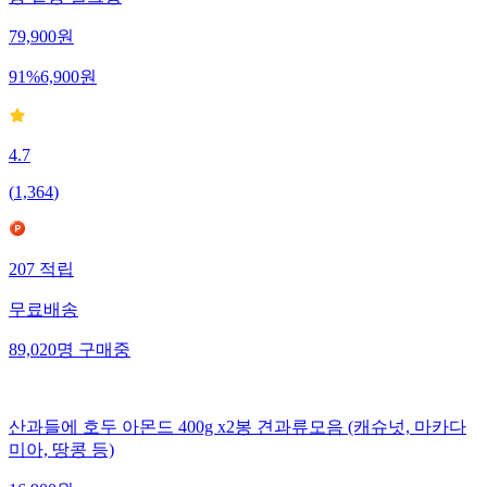
79,900
원
91
%
6,900
원
4.7
(
1,364
)
207
적립
무료배송
89,020
명
구매중
산과들에 호두 아몬드 400g x2봉 견과류모음 (캐슈넛, 마카다
미아, 땅콩 등)