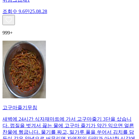
조회수
9.6만
25.08.28
999+
고구마줄기무침
새벽에 24시간 식자재마트에 가서 고구마줄기 3단을 샀습니
다. 껍질을 벗겨서 끓는 물에 고구마 줄기가 약간 익으면 얼른
찬물에 헹굽니다. 물기를 짜고, 밀가루 풀을 쑤어서 김치를 담
듯이 갖은 양념으로 버무리면 자연적인 단맛과 아삭한 식감에