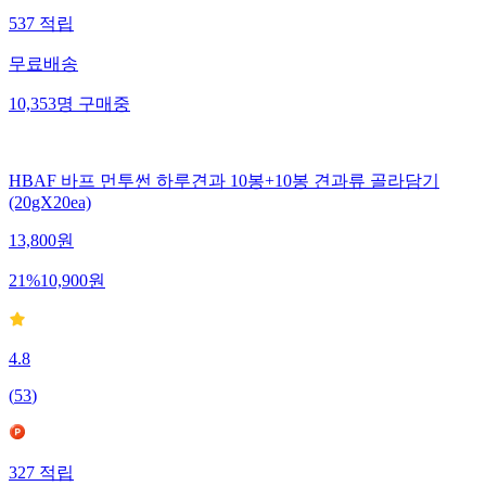
537
적립
무료배송
10,353
명
구매중
HBAF 바프 먼투썬 하루견과 10봉+10봉 견과류 골라담기
(20gX20ea)
13,800
원
21
%
10,900
원
4.8
(
53
)
327
적립