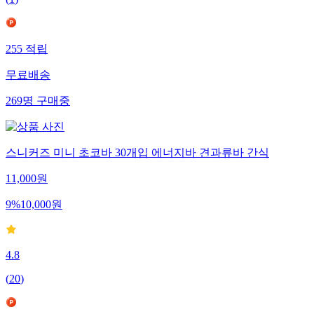
(
1
)
255
적립
무료배송
269
명
구매중
스니커즈 미니 초코바 30개입 에너지바 견과류바 간식
11,000
원
9
%
10,000
원
4.8
(
20
)