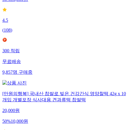
50
%
10,000
원
4.5
(
108
)
300
적립
무료배송
9,857
명
구매중
[만원의행복] 국내산 찹쌀로 빚은 건강간식 영양찰떡 42g x 10
개입 개별포장 식사대용 견과류떡 찹쌀떡
20,000
원
50
%
10,000
원