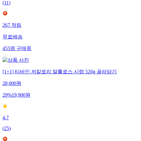
(
11
)
267
적립
무료배송
455
명
구매중
[1+1] 티바인 저칼로리 알룰로스 시럽 520g 골라담기
28,000
원
29
%
19,900
원
4.7
(
25
)