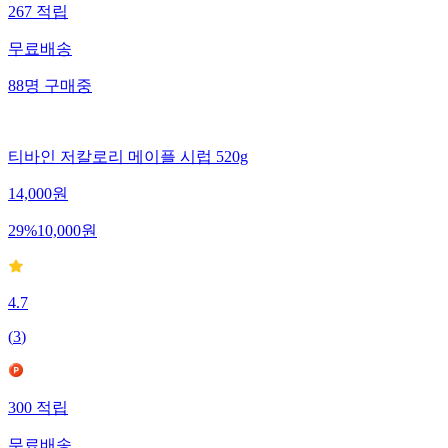
267
적립
무료배송
88
명
구매중
티바인 저칼로리 메이플 시럽 520g
14,000
원
29
%
10,000
원
4.7
(
3
)
300
적립