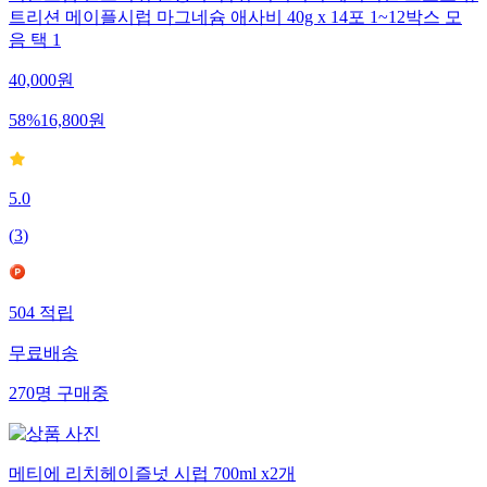
트리션 메이플시럽 마그네슘 애사비 40g x 14포 1~12박스 모
음 택 1
40,000
원
58
%
16,800
원
5.0
(
3
)
504
적립
무료배송
270
명
구매중
메티에 리치헤이즐넛 시럽 700ml x2개