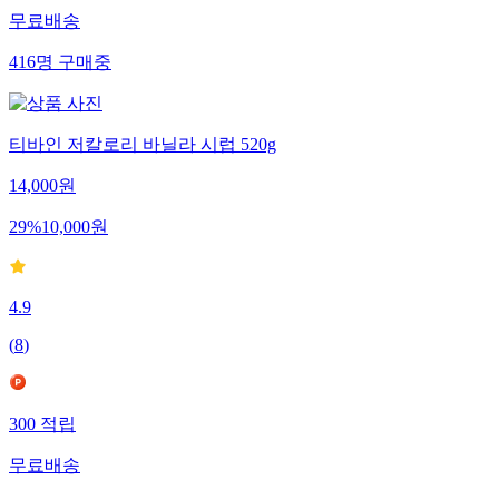
무료배송
416
명
구매중
티바인 저칼로리 바닐라 시럽 520g
14,000
원
29
%
10,000
원
4.9
(
8
)
300
적립
무료배송