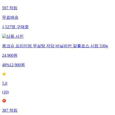
597
적립
무료배송
1,527
명
구매중
몽크슈 프리미엄 무설탕 저당 바닐라빈 알룰로스 시럽 530g
24,900
원
48
%
12,900
원
5.0
(
10
)
387
적립