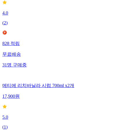
4.0
(
2
)
828
적립
무료배송
31
명
구매중
메티에 리치바닐라 시럽 700ml x2개
17,900
원
5.0
(
1
)