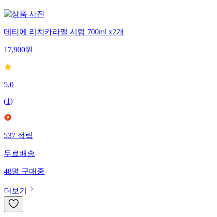
메티에 리치카라멜 시럽 700ml x2개
17,900
원
5.0
(
1
)
537
적립
무료배송
48
명
구매중
더보기