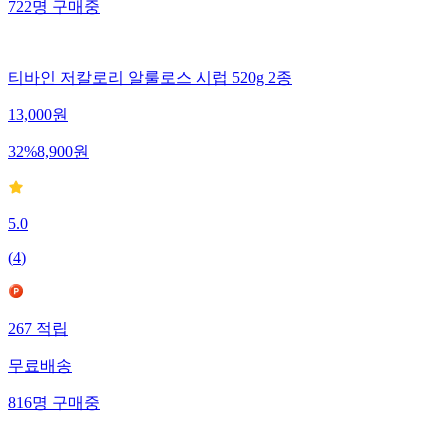
722
명
구매중
티바인 저칼로리 알룰로스 시럽 520g 2종
13,000
원
32
%
8,900
원
5.0
(
4
)
267
적립
무료배송
816
명
구매중