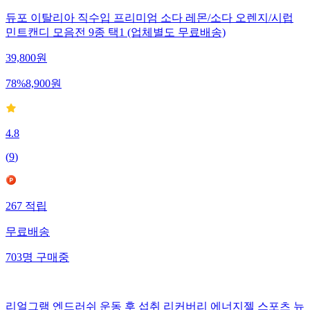
듀포 이탈리아 직수입 프리미엄 소다 레몬/소다 오렌지/시럽
민트캔디 모음전 9종 택1 (업체별도 무료배송)
39,800
원
78
%
8,900
원
4.8
(
9
)
267
적립
무료배송
703
명
구매중
리얼그램 엔드러쉬 운동 후 섭취 리커버리 에너지젤 스포츠 뉴