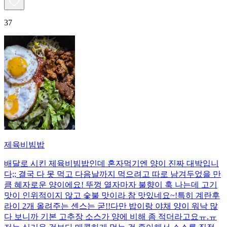
37
제육비빔밥
배달로 시킨 제육비빔밥인데 혼자먹기엔 양이 진짜 대박입니
다;; 결국 다 못 먹고 다음날까지 먹으려고 따로 남겨두었을 만
큼 혜자로운 양이에요! 뚜껑 열자마자 불향이 훅 나는데 고기
맛이 인위적이지 않고 숯불 맛이라 참 맛있네요~!특히 계란후
라이 2개 올려주는 센스는 굳!! ​다만 밥이랑 야채 양이 워낙 많
다 보니까 기본 고추장 소스가 양에 비해 좀 적더라고요ㅠ.ㅠ