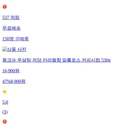
537
적립
무료배송
150
명
구매중
몽크슈 무설탕 저당 카라멜향 알룰로스 커피시럽 530g
16,900
원
47
%
8,900
원
5.0
(
3
)