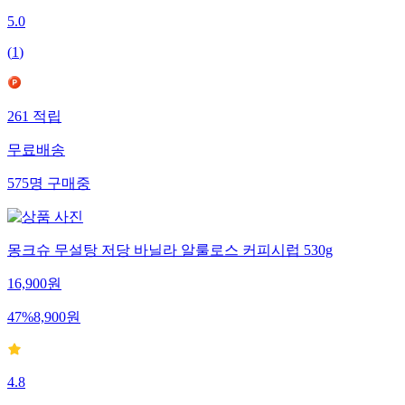
5.0
(
1
)
261
적립
무료배송
575
명
구매중
몽크슈 무설탕 저당 바닐라 알룰로스 커피시럽 530g
16,900
원
47
%
8,900
원
4.8