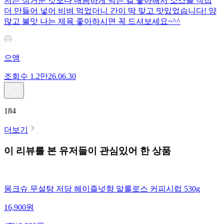
저는 싱거운 것보다 매콤하게 먹는 걸 좋아해서 소스를 직접
더 만들어 넣어 비벼 먹었더니 간이 딱 맞고 맛있었습니다! 양
많고 불맛 나는 제육 좋아하시면 꼭 드셔보세요~^^
으앵
조회수
1.2만
26.06.30
184
더보기
이 리뷰를 본 유저들이 관심있어 한 상품
몽크슈 무설탕 저당 헤이즐넛향 알룰로스 커피시럽 530g
16,900
원