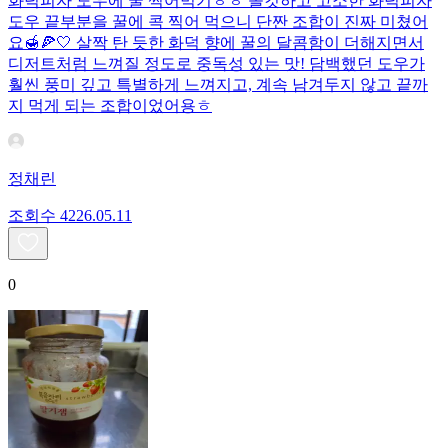
화덕피자 도우에 꿀 찍어먹기ㅎㅎ 쫄깃하고 고소한 화덕피자
도우 끝부분을 꿀에 콕 찍어 먹으니 단짠 조합이 진짜 미쳤어
요🍯🍕🤍 살짝 탄 듯한 화덕 향에 꿀의 달콤함이 더해지면서
디저트처럼 느껴질 정도로 중독성 있는 맛! 담백했던 도우가
훨씬 풍미 깊고 특별하게 느껴지고, 계속 남겨두지 않고 끝까
지 먹게 되는 조합이었어용ㅎ
정채린
조회수
42
26.05.11
0