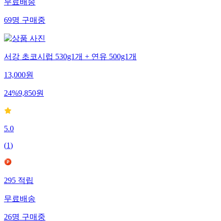
무료배송
69
명
구매중
서강 초코시럽 530g1개 + 연유 500g1개
13,000
원
24
%
9,850
원
5.0
(
1
)
295
적립
무료배송
26
명
구매중