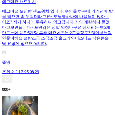
에그마요 샌드위치
에그마요 모닝빵 샌드위치 입니다. 수영을 하는데 가기전에 밥
을 먹으면 좀 무겁더라고요~ 모닝빵하나에 내용물이 많아보
이죠? 저거 하나에 두유하나 먹고갑니다 거의 계란하나 들었
다고보면됩니다~ 포만감은 정말 엄청나구요 레시피는 빵5개
만드는데 계란5개랑 후추 마요네즈는 2큰술정도? 많이넣는걸
안좋아해요 설탕조금 소금조금 홀그레인머스터드 작은큰술
딱 요렇게 넣으면 됩니다.
똘맹
조회수
2.1만
25.08.29
999+