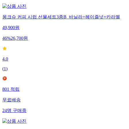
몽크슈 커피 시럽 선물세트3종B_바닐라+헤이즐넛+카라멜
49,900
원
46
%
26,700
원
4.0
(
1
)
801
적립
무료배송
24
명
구매중