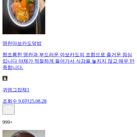
명란아보카도덮밥
짭조름한 명란과 부드러운 아보카도의 조합으로 즐거운 점심
입니다 야채가 적절하게 들어가서 식감을 놓치지 않고 매우 만
족합니다.
귀염그잡채1
조회수
9.6만
25.08.28
999+