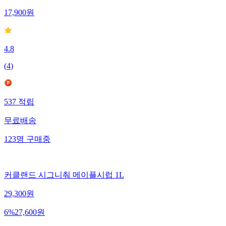
17,900
원
4.8
(
4
)
537
적립
무료배송
123
명
구매중
커클랜드 시그니춰 메이플시럽 1L
29,300
원
6
%
27,600
원