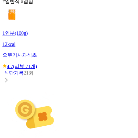
#일반식 #점심
1인분(100g)
12kcal
오뚜기
사과식초
4.7
(리뷰
71
개)
·
식단기록
21회