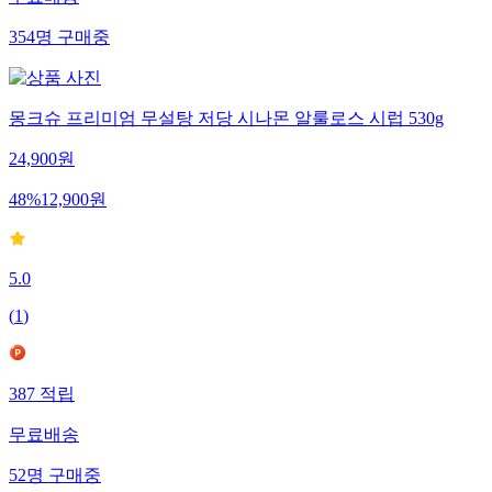
무료배송
354
명
구매중
몽크슈 프리미엄 무설탕 저당 시나몬 알룰로스 시럽 530g
24,900
원
48
%
12,900
원
5.0
(
1
)
387
적립
무료배송
52
명
구매중