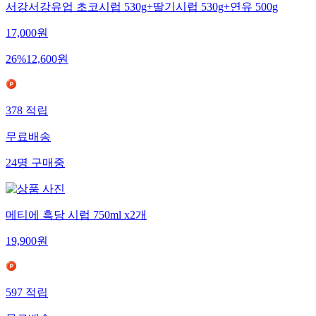
서강서강유업 초코시럽 530g+딸기시럽 530g+연유 500g
17,000
원
26
%
12,600
원
378
적립
무료배송
24
명
구매중
메티에 흑당 시럽 750ml x2개
19,900
원
597
적립