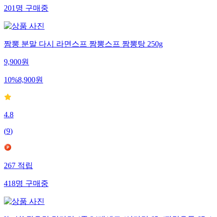
201
명
구매중
짬뽕 분말 다시 라면스프 짬뽕스프 짬뽕탕 250g
9,900
원
10
%
8,900
원
4.8
(
9
)
267
적립
418
명
구매중