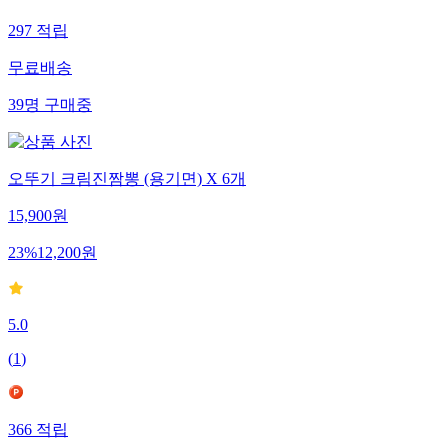
297
적립
무료배송
39
명
구매중
오뚜기 크림진짬뽕 (용기면) X 6개
15,900
원
23
%
12,200
원
5.0
(
1
)
366
적립