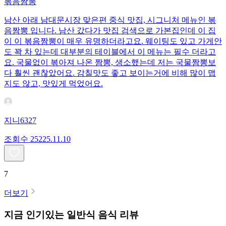
볶음짬뽕
남산 아래 남대문시장 맞은편 중식 맛집, 시그니처 메뉴인 볶
음짬뽕 입니다. 남산 갔다가 맛집 검색으로 가본집인데 이 집
이 이 볶음짬뽕이 매우 유명하더라고요. 웨이팅도 있고 가게안
도 꽉 차 있는데 대부분의 테이블에서 이 메뉴는 필수 더라고
요. 국물없이 볶아져 나온 짬뽕, 생소했는데 저는 국물짬뽕보
다 훨씬 괜찮았어요. 감칠맛도 좋고 보이는거에 비해 많이 맵
지도 않고, 맛있게 먹었어요.
지니6327
조회수
252
25.11.10
7
더보기
지금 인기있는
일반식
음식 리뷰