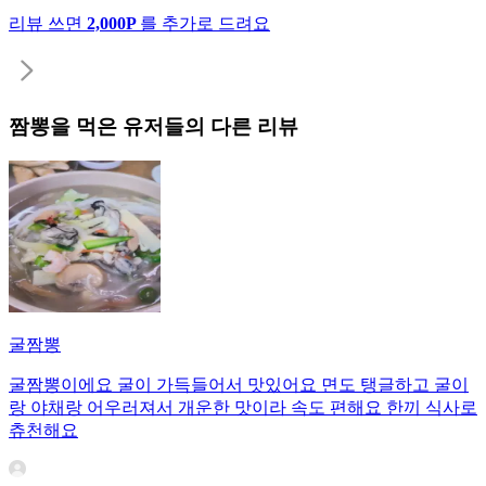
리뷰 쓰면
2,000P
를 추가로 드려요
짬뽕
을 먹은 유저들의 다른 리뷰
굴짬뽕
굴짬뽕이에요 굴이 가득들어서 맛있어요 면도 탱글하고 굴이
랑 야채랑 어우러져서 개운한 맛이라 속도 편해요 한끼 식사로
츄천해요