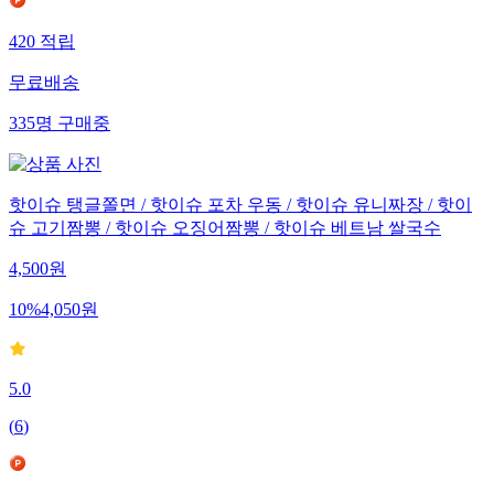
420
적립
무료배송
335
명
구매중
핫이슈 탱글쫄면 / 핫이슈 포차 우동 / 핫이슈 유니짜장 / 핫이
슈 고기짬뽕 / 핫이슈 오징어짬뽕 / 핫이슈 베트남 쌀국수
4,500
원
10
%
4,050
원
5.0
(
6
)