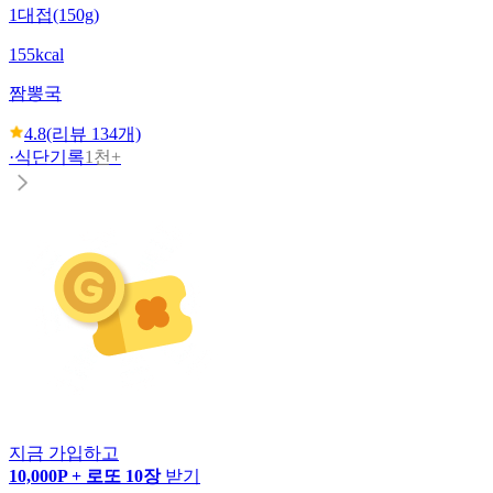
1대접(150g)
155kcal
짬뽕국
4.8
(리뷰
134
개)
·
식단기록
1천+
지금 가입하고
10,000P + 로또 10장
받기