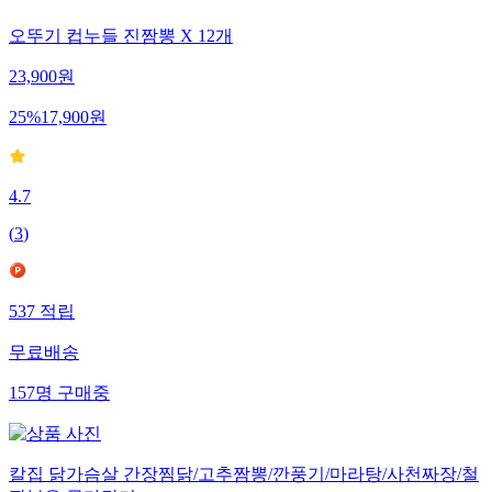
오뚜기 컵누들 진짬뽕 X 12개
23,900
원
25
%
17,900
원
4.7
(
3
)
537
적립
무료배송
157
명
구매중
칼집 닭가슴살 간장찜닭/고추짬뽕/깐풍기/마라탕/사천짜장/철