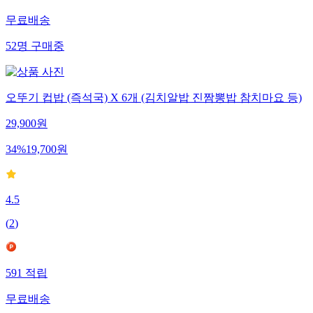
무료배송
52
명
구매중
오뚜기 컵밥 (즉석국) X 6개 (김치알밥 진짬뽕밥 참치마요 등)
29,900
원
34
%
19,700
원
4.5
(
2
)
591
적립
무료배송