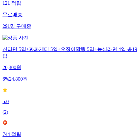
121
적립
무료배송
291
명
구매중
신라면 5입+짜파게티 5입+오징어짬뽕 5입+농심라면 4입 총19
입
26,300
원
6
%
24,800
원
5.0
(
2
)
744
적립