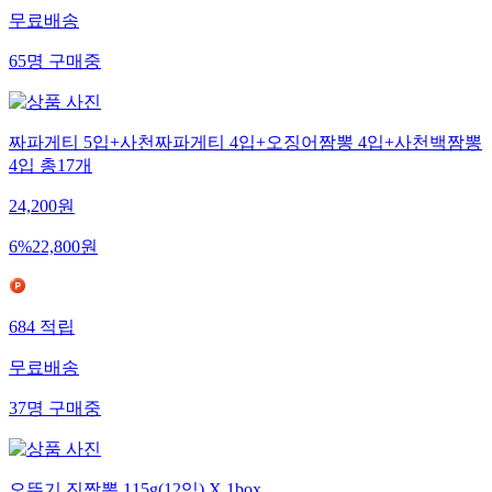
무료배송
65
명
구매중
짜파게티 5입+사천짜파게티 4입+오징어짬뽕 4입+사천백짬뽕
4입 총17개
24,200
원
6
%
22,800
원
684
적립
무료배송
37
명
구매중