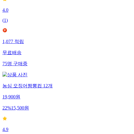
4.0
(
1
)
1,077
적립
무료배송
75
명
구매중
농심 오징어짬뽕컵 12개
19,900
원
22
%
15,500
원
4.9