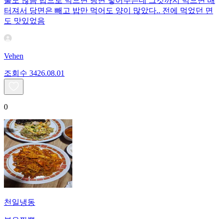
물도 많음 밥으로 먹으면 당면 넣어주는데 그것까지 먹으면 배
터져서 당면은 빼고 밥만 먹어도 양이 많았다.. 전에 먹었던 면
도 맛있었음
Vehen
조회수
34
26.08.01
0
천일냉동