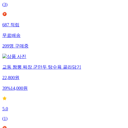
(
3
)
687
적립
무료배송
209
명
구매중
교동 짬뽕 짜장 군만두 탕수육 골라담기
22,800
원
39
%
14,000
원
5.0
(
1
)