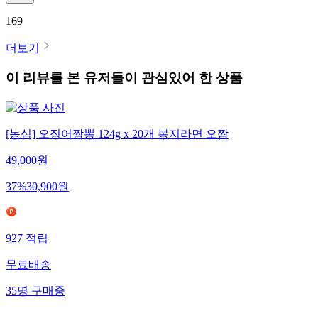
169
더보기
이 리뷰를 본 유저들이 관심있어 한 상품
[농심] 오징어짬뽕 124g x 20개 봉지라면 오짬
49,000
원
37
%
30,900
원
927
적립
무료배송
35
명
구매중