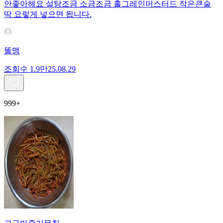
안좋아해요 설탕조금 소금조금 홀그레인머스터드 작은큰술
딱 요렇게 넣으면 됩니다.
똘맹
조회수
1.9만
25.08.29
999+