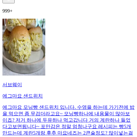
999+
서브웨이
에그마요 샌드위치
에그마요 모닝빵 샌드위치 입니다. 수영을 하는데 가기전에 밥
을 먹으면 좀 무겁더라고요~ 모닝빵하나에 내용물이 많아보
이죠? 저거 하나에 두유하나 먹고갑니다 거의 계란하나 들었
다고보면됩니다~ 포만감은 정말 엄청나구요 레시피는 빵5개
만드는데 계란5개랑 후추 마요네즈는 2큰술정도? 많이넣는걸