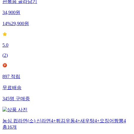
판볶음 골라담기
34,900
원
14
%
29,900
원
5.0
(
2
)
897
적립
무료배송
345
명
구매중
농심 컵라면(소) 신라면4+튀김우동4+새우탕4+오징어짬뽕4
총16개