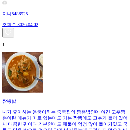
지니5486925
조회수
30
26.04.02
1
짬뽕밥
내가 좋아하는 용궁이하는 중국집의 짬뽕밥인데 여긴 고추짬
뽕이란 메뉴가 따로 있는데도 기본 짬뽕에도 고추가 들어 있어
서 매콤한 편이다 기본인데도 해물이 엄청 많이 들어가있고 국