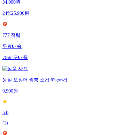
34,000
원
24
%
25,900
원
777
적립
무료배송
76
명
구매중
농심 오징어 짬뽕 소컵 67gx6컵
9,900
원
5.0
(
1
)