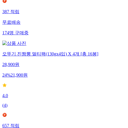
387
적립
무료배송
174
명
구매중
오뚜기 진짬뽕 멀티팩(130gx4입) X 4개 [총 16봉]
28,900
원
24
%
21,900
원
4.0
(
4
)
657
적립