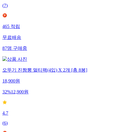
(
7
)
465
적립
무료배송
87
명
구매중
오뚜기 진짬뽕 멀티팩(4입) X 2개 [총 8봉]
18,900
원
32
%
12,900
원
4.7
(
6
)