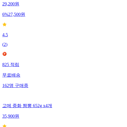
29,200
원
6
%
27,500
원
4.5
(
2
)
825
적립
무료배송
162
명
구매중
고메 중화 짬뽕 652g x4개
35,900
원