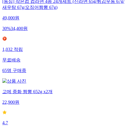
[농심] 작은컵 컵라면 4종 24개세트 (신라면 65g/튀김우동 67g/
새우탕 67g/오징어짬뽕 67g)
49,000
원
30
%
34,400
원
1,032
적립
무료배송
65
명
구매중
고메 중화 짬뽕 652g x2개
22,900
원
4.7