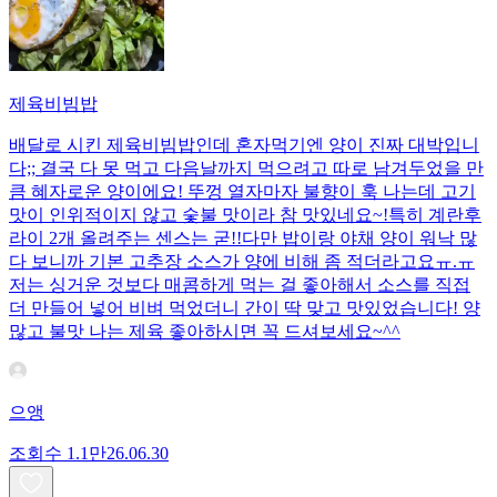
제육비빔밥
배달로 시킨 제육비빔밥인데 혼자먹기엔 양이 진짜 대박입니
다;; 결국 다 못 먹고 다음날까지 먹으려고 따로 남겨두었을 만
큼 혜자로운 양이에요! 뚜껑 열자마자 불향이 훅 나는데 고기
맛이 인위적이지 않고 숯불 맛이라 참 맛있네요~!특히 계란후
라이 2개 올려주는 센스는 굳!! ​다만 밥이랑 야채 양이 워낙 많
다 보니까 기본 고추장 소스가 양에 비해 좀 적더라고요ㅠ.ㅠ
저는 싱거운 것보다 매콤하게 먹는 걸 좋아해서 소스를 직접
더 만들어 넣어 비벼 먹었더니 간이 딱 맞고 맛있었습니다! 양
많고 불맛 나는 제육 좋아하시면 꼭 드셔보세요~^^
으앵
조회수
1.1만
26.06.30