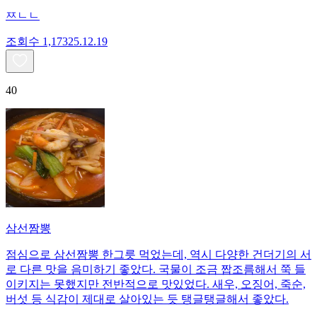
ㅉㄴㄴ
조회수
1,173
25.12.19
40
삼선짬뽕
점심으로 삼선짬뽕 한그릇 먹었는데, 역시 다양한 건더기의 서
로 다른 맛을 음미하기 좋았다. 국물이 조금 짭조름해서 쭉 들
이키지는 못했지만 전반적으로 맛있었다. 새우, 오징어, 죽순,
버섯 등 식감이 제대로 살아있는 듯 탱글탱글해서 좋았다.