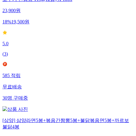
오뚜기 진짬뽕 115g(12입) X 1box
23,900
원
18
%
19,500
원
5.0
(
3
)
585
적립
무료배송
30
명
구매중
[삼양] 삼양라면5봉+볶음간짬뽕5봉+불닭볶음면5봉+까르보
불닭4봉