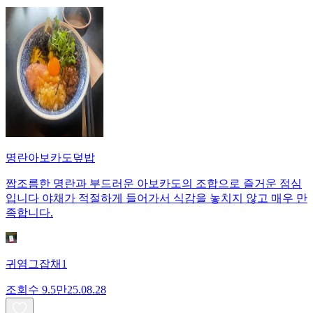
명란아보카도덮밥
짭조름한 명란과 부드러운 아보카도의 조합으로 즐거운 점심
입니다 야채가 적절하게 들어가서 식감을 놓치지 않고 매우 만
족합니다.
귀염그잡채1
조회수
9.5만
25.08.28