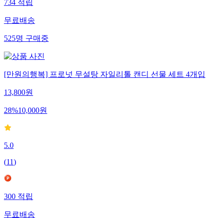
734
적립
무료배송
525
명
구매중
[만원의행복] 프로넛 무설탕 자일리톨 캔디 선물 세트 4개입
13,800
원
28
%
10,000
원
5.0
(
11
)
300
적립