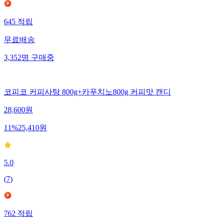
645
적립
무료배송
3,352
명
구매중
코피코 커피사탕 800g+카푸치노800g 커피맛 캔디
28,600
원
11
%
25,410
원
5.0
(
7
)
762
적립