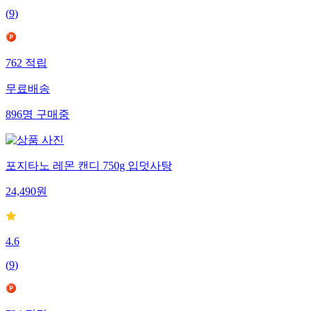
(
9
)
762
적립
무료배송
896
명
구매중
포지타노 레몬 캔디 750g 입덧사탕
24,490
원
4.6
(
9
)