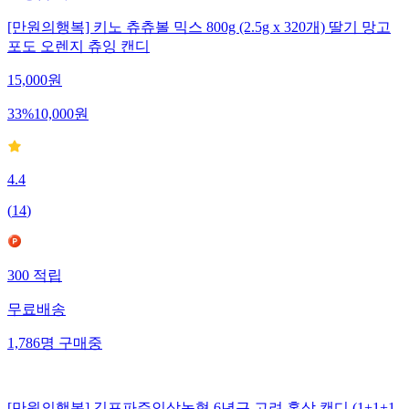
[만원의행복] 키노 츄츄볼 믹스 800g (2.5g x 320개) 딸기 망고
포도 오렌지 츄잉 캔디
15,000
원
33
%
10,000
원
4.4
(
14
)
300
적립
무료배송
1,786
명
구매중