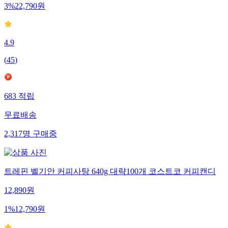
3
%
22,790
원
4.9
(
45
)
683
적립
무료배송
2,317
명
구매중
트레핀 벨기안 커피사탕 640g 대략100개 코스트코 커피캔디
12,890
원
1
%
12,790
원