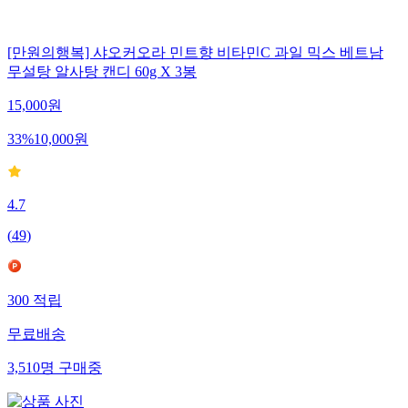
[만원의행복] 샤오커오라 민트향 비타민C 과일 믹스 베트남
무설탕 알사탕 캔디 60g X 3봉
15,000
원
33
%
10,000
원
4.7
(
49
)
300
적립
무료배송
3,510
명
구매중