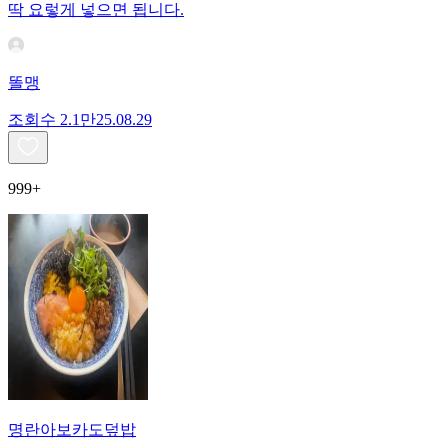
딱 요렇게 넣으면 됩니다.
똘맹
조회수
2.1만
25.08.29
999+
명란아보카도덮밥