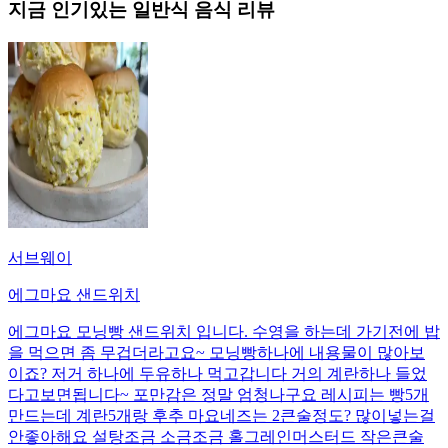
지금 인기있는
일반식
음식 리뷰
서브웨이
에그마요 샌드위치
에그마요 모닝빵 샌드위치 입니다. 수영을 하는데 가기전에 밥
을 먹으면 좀 무겁더라고요~ 모닝빵하나에 내용물이 많아보
이죠? 저거 하나에 두유하나 먹고갑니다 거의 계란하나 들었
다고보면됩니다~ 포만감은 정말 엄청나구요 레시피는 빵5개
만드는데 계란5개랑 후추 마요네즈는 2큰술정도? 많이넣는걸
안좋아해요 설탕조금 소금조금 홀그레인머스터드 작은큰술