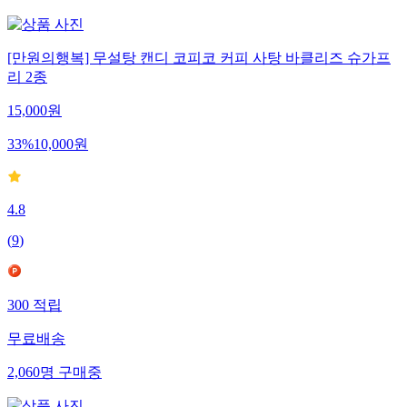
[만원의행복] 무설탕 캔디 코피코 커피 사탕 바클리즈 슈가프
리 2종
15,000
원
33
%
10,000
원
4.8
(
9
)
300
적립
무료배송
2,060
명
구매중