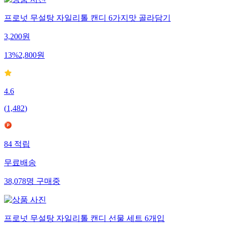
프로넛 무설탕 자일리톨 캔디 6가지맛 골라담기
3,200
원
13
%
2,800
원
4.6
(
1,482
)
84
적립
무료배송
38,078
명
구매중
프로넛 무설탕 자일리톨 캔디 선물 세트 6개입