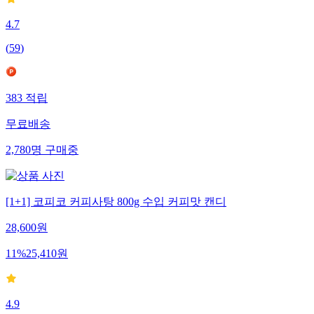
4.7
(
59
)
383
적립
무료배송
2,780
명
구매중
[1+1] 코피코 커피사탕 800g 수입 커피맛 캔디
28,600
원
11
%
25,410
원
4.9