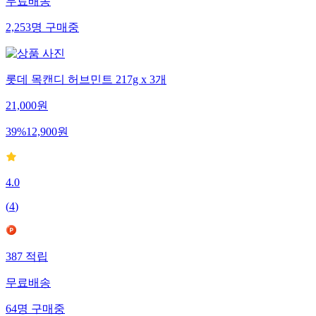
무료배송
2,253
명
구매중
롯데 목캔디 허브민트 217g x 3개
21,000
원
39
%
12,900
원
4.0
(
4
)
387
적립
무료배송
64
명
구매중