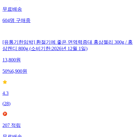
무료배송
604
명
구매중
[유통기한임박] 환절기에 좋은 면역력증대 홍삼젤리 300g / 홍
삼캔디 800g (소비기한:2026년 12월 1일)
13,800
원
50
%
6,900
원
4.3
(
28
)
207
적립