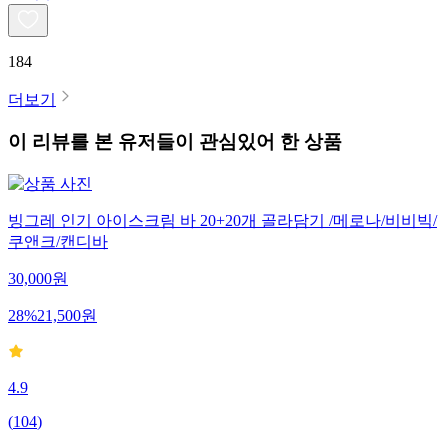
184
더보기
이 리뷰를 본 유저들이 관심있어 한 상품
빙그레 인기 아이스크림 바 20+20개 골라담기 /메로나/비비빅/
쿠앤크/캔디바
30,000
원
28
%
21,500
원
4.9
(
104
)