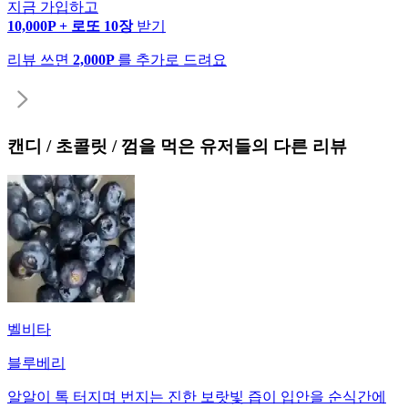
지금 가입하고
10,000P + 로또 10장
받기
리뷰 쓰면
2,000P
를 추가로 드려요
캔디 / 초콜릿 / 껌
을 먹은 유저들의 다른 리뷰
벨비타
블루베리
알알이 톡 터지며 번지는 진한 보랏빛 즙이 입안을 순식간에