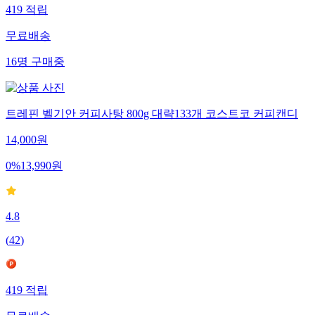
419
적립
무료배송
16
명
구매중
트레핀 벨기안 커피사탕 800g 대략133개 코스트코 커피캔디
14,000
원
0
%
13,990
원
4.8
(
42
)
419
적립