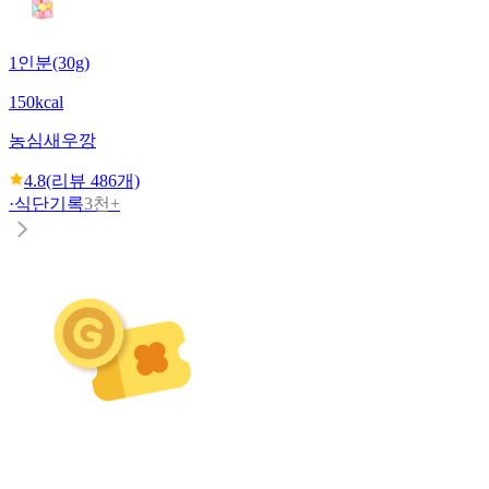
1인분(30g)
150kcal
농심
새우깡
4.8
(리뷰
486
개)
·
식단기록
3천+