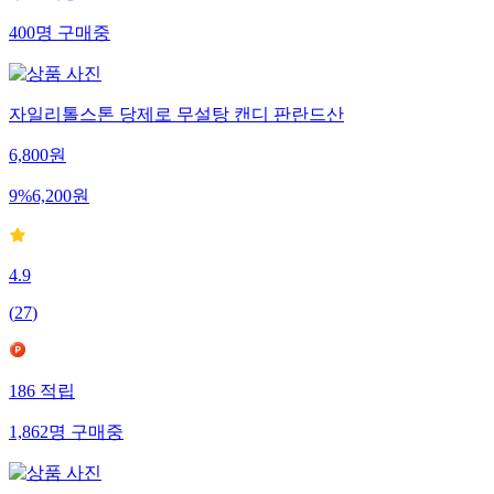
무료배송
400
명
구매중
자일리톨스톤 당제로 무설탕 캔디 판란드산
6,800
원
9
%
6,200
원
4.9
(
27
)
186
적립
1,862
명
구매중