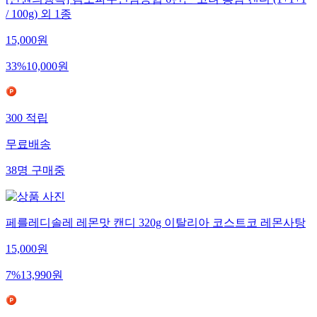
[만원의행복] 김포파주인삼농협 6년근 고려 홍삼 캔디 (1+1+1
/ 100g) 외 1종
15,000
원
33
%
10,000
원
300
적립
무료배송
38
명
구매중
페를레디솔레 레몬맛 캔디 320g 이탈리아 코스트코 레몬사탕
15,000
원
7
%
13,990
원