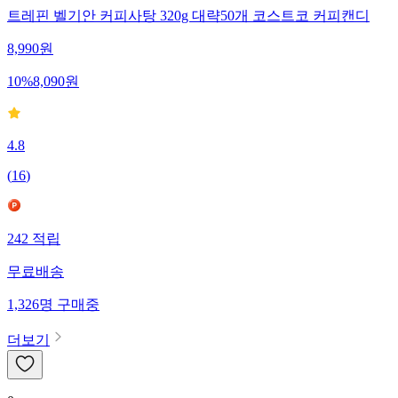
트레핀 벨기안 커피사탕 320g 대략50개 코스트코 커피캔디
8,990
원
10
%
8,090
원
4.8
(
16
)
242
적립
무료배송
1,326
명
구매중
더보기