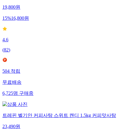
19,800
원
15
%
16,800
원
4.6
(
82
)
504
적립
무료배송
6,725
명
구매중
트레핀 벨기안 커피사탕 스위트 캔디 1.5kg 커피맛사탕
23,490
원