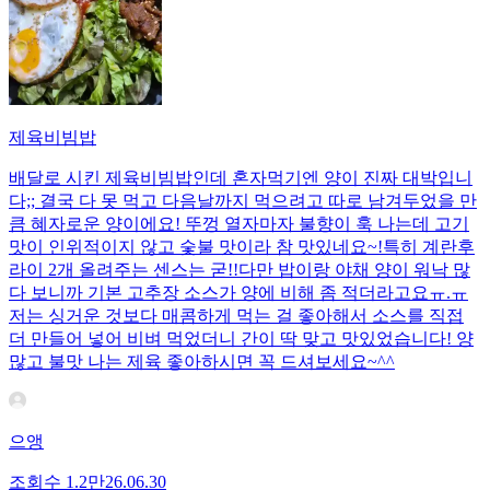
제육비빔밥
배달로 시킨 제육비빔밥인데 혼자먹기엔 양이 진짜 대박입니
다;; 결국 다 못 먹고 다음날까지 먹으려고 따로 남겨두었을 만
큼 혜자로운 양이에요! 뚜껑 열자마자 불향이 훅 나는데 고기
맛이 인위적이지 않고 숯불 맛이라 참 맛있네요~!특히 계란후
라이 2개 올려주는 센스는 굳!! ​다만 밥이랑 야채 양이 워낙 많
다 보니까 기본 고추장 소스가 양에 비해 좀 적더라고요ㅠ.ㅠ
저는 싱거운 것보다 매콤하게 먹는 걸 좋아해서 소스를 직접
더 만들어 넣어 비벼 먹었더니 간이 딱 맞고 맛있었습니다! 양
많고 불맛 나는 제육 좋아하시면 꼭 드셔보세요~^^
으앵
조회수
1.2만
26.06.30