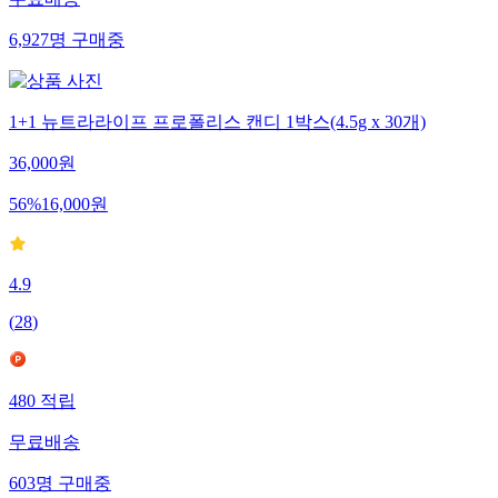
무료배송
6,927
명
구매중
1+1 뉴트라라이프 프로폴리스 캔디 1박스(4.5g x 30개)
36,000
원
56
%
16,000
원
4.9
(
28
)
480
적립
무료배송
603
명
구매중