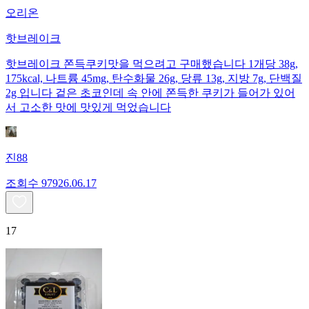
오리온
핫브레이크
핫브레이크 쫀득쿠키맛을 먹으려고 구매했습니다 1개당 38g,
175kcal, 나트륨 45mg, 탄수화물 26g, 당류 13g, 지방 7g, 단백질
2g 입니다 겉은 초코인데 속 안에 쫀득한 쿠키가 들어가 있어
서 고소한 맛에 맛있게 먹었습니다
진88
조회수
979
26.06.17
17