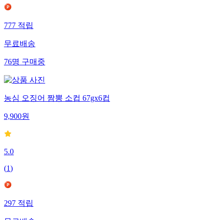
777
적립
무료배송
76
명
구매중
농심 오징어 짬뽕 소컵 67gx6컵
9,900
원
5.0
(
1
)
297
적립