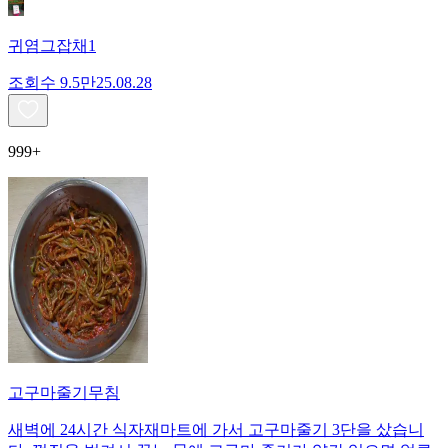
귀염그잡채1
조회수
9.5만
25.08.28
999+
고구마줄기무침
새벽에 24시간 식자재마트에 가서 고구마줄기 3단을 샀습니