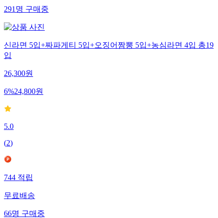
291
명
구매중
신라면 5입+짜파게티 5입+오징어짬뽕 5입+농심라면 4입 총19
입
26,300
원
6
%
24,800
원
5.0
(
2
)
744
적립
무료배송
66
명
구매중