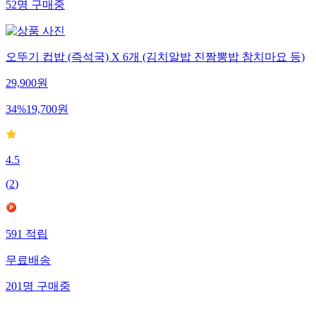
52
명
구매중
오뚜기 컵밥 (즉석국) X 6개 (김치알밥 진짬뽕밥 참치마요 등)
29,900
원
34
%
19,700
원
4.5
(
2
)
591
적립
무료배송
201
명
구매중