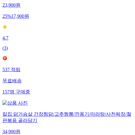
23,900
원
25
%
17,900
원
4.7
(
3
)
537
적립
무료배송
157
명
구매중
칼집 닭가슴살 간장찜닭/고추짬뽕/깐풍기/마라탕/사천짜장/철
판볶음 골라담기
34,900
원