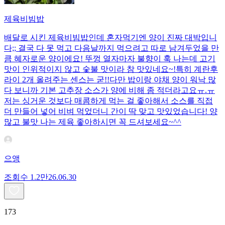
제육비빔밥
배달로 시킨 제육비빔밥인데 혼자먹기엔 양이 진짜 대박입니
다;; 결국 다 못 먹고 다음날까지 먹으려고 따로 남겨두었을 만
큼 혜자로운 양이에요! 뚜껑 열자마자 불향이 훅 나는데 고기
맛이 인위적이지 않고 숯불 맛이라 참 맛있네요~!특히 계란후
라이 2개 올려주는 센스는 굳!! ​다만 밥이랑 야채 양이 워낙 많
다 보니까 기본 고추장 소스가 양에 비해 좀 적더라고요ㅠ.ㅠ
저는 싱거운 것보다 매콤하게 먹는 걸 좋아해서 소스를 직접
더 만들어 넣어 비벼 먹었더니 간이 딱 맞고 맛있었습니다! 양
많고 불맛 나는 제육 좋아하시면 꼭 드셔보세요~^^
으앵
조회수
1.2만
26.06.30
173