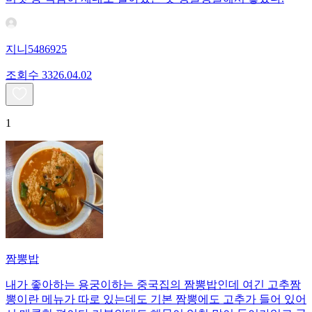
지니5486925
조회수
33
26.04.02
1
짬뽕밥
내가 좋아하는 용궁이하는 중국집의 짬뽕밥인데 여긴 고추짬
뽕이란 메뉴가 따로 있는데도 기본 짬뽕에도 고추가 들어 있어