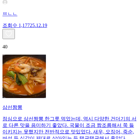
ㅉㄴㄴ
조회수
1,177
25.12.19
40
삼선짬뽕
점심으로 삼선짬뽕 한그릇 먹었는데, 역시 다양한 건더기의 서
로 다른 맛을 음미하기 좋았다. 국물이 조금 짭조름해서 쭉 들
이키지는 못했지만 전반적으로 맛있었다. 새우, 오징어, 죽순,
버섯 등 식감이 제대로 살아있는 듯 탱글탱글해서 좋았다.