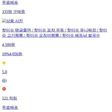
무료배송
335
명
구매중
핫이슈 탱글쫄면 / 핫이슈 포차 우동 / 핫이슈 유니짜장 / 핫이
슈 고기짬뽕 / 핫이슈 오징어짬뽕 / 핫이슈 베트남 쌀국수
4,500
원
10
%
4,050
원
5.0
(
6
)
121
적립
무료배송