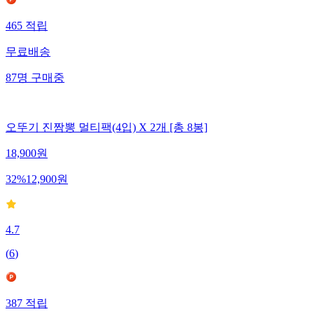
465
적립
무료배송
87
명
구매중
오뚜기 진짬뽕 멀티팩(4입) X 2개 [총 8봉]
18,900
원
32
%
12,900
원
4.7
(
6
)
387
적립