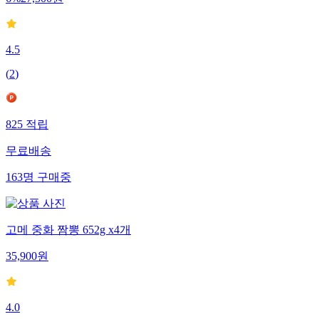
4.5
(
2
)
825
적립
무료배송
163
명
구매중
고메 중화 짬뽕 652g x4개
35,900
원
4.0