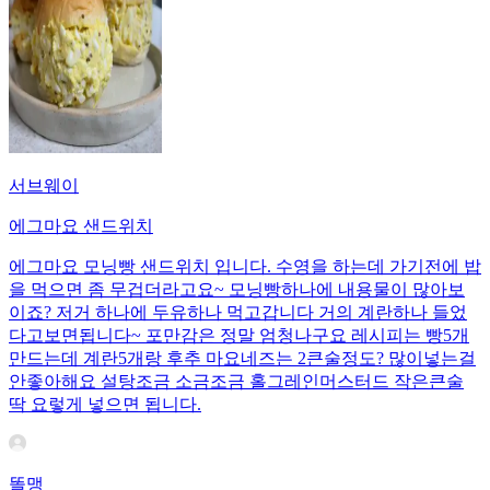
서브웨이
에그마요 샌드위치
에그마요 모닝빵 샌드위치 입니다. 수영을 하는데 가기전에 밥
을 먹으면 좀 무겁더라고요~ 모닝빵하나에 내용물이 많아보
이죠? 저거 하나에 두유하나 먹고갑니다 거의 계란하나 들었
다고보면됩니다~ 포만감은 정말 엄청나구요 레시피는 빵5개
만드는데 계란5개랑 후추 마요네즈는 2큰술정도? 많이넣는걸
안좋아해요 설탕조금 소금조금 홀그레인머스터드 작은큰술
딱 요렇게 넣으면 됩니다.
똘맹