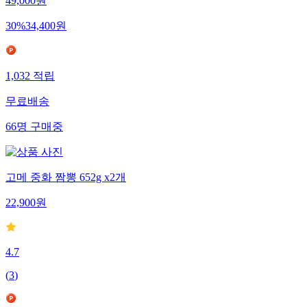
49,000
원
30
%
34,400
원
1,032
적립
무료배송
66
명
구매중
고메 중화 짬뽕 652g x2개
22,900
원
4.7
(
3
)