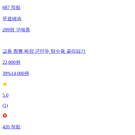
687
적립
무료배송
209
명
구매중
교동 짬뽕 짜장 군만두 탕수육 골라담기
22,800
원
39
%
14,000
원
5.0
(
1
)
420
적립