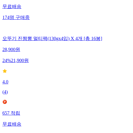
무료배송
174
명
구매중
오뚜기 진짬뽕 멀티팩(130gx4입) X 4개 [총 16봉]
28,900
원
24
%
21,900
원
4.0
(
4
)
657
적립
무료배송