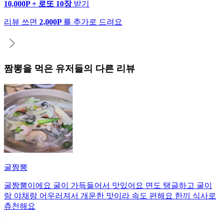
10,000P + 로또 10장
받기
리뷰 쓰면
2,000P
를 추가로 드려요
짬뽕
을 먹은 유저들의 다른 리뷰
굴짬뽕
굴짬뽕이에요 굴이 가득들어서 맛있어요 면도 탱글하고 굴이
랑 야채랑 어우러져서 개운한 맛이라 속도 편해요 한끼 식사로
츄천해요