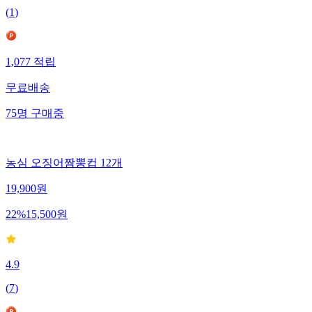
(
1
)
1,077
적립
무료배송
75
명
구매중
농심 오징어짬뽕컵 12개
19,900
원
22
%
15,500
원
4.9
(
7
)