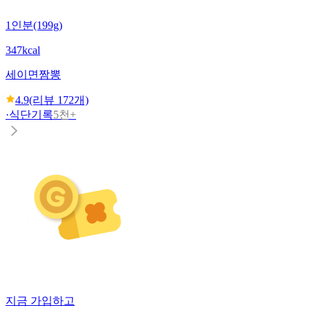
1인분(199g)
347kcal
세이면
짬뽕
4.9
(리뷰
172
개)
·
식단기록
5천+
지금 가입하고