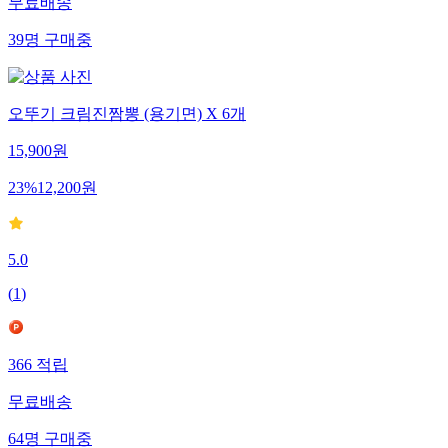
무료배송
39
명
구매중
오뚜기 크림진짬뽕 (용기면) X 6개
15,900
원
23
%
12,200
원
5.0
(
1
)
366
적립
무료배송
64
명
구매중