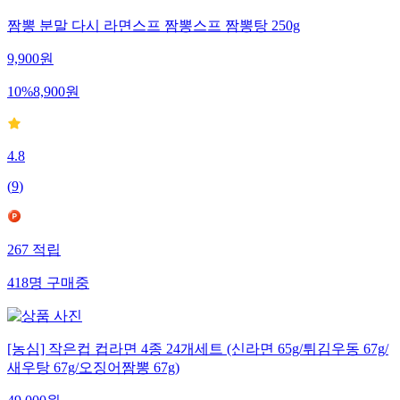
짬뽕 분말 다시 라면스프 짬뽕스프 짬뽕탕 250g
9,900
원
10
%
8,900
원
4.8
(
9
)
267
적립
418
명
구매중
[농심] 작은컵 컵라면 4종 24개세트 (신라면 65g/튀김우동 67g/
새우탕 67g/오징어짬뽕 67g)