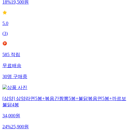
18
%
19,500
원
5.0
(
3
)
585
적립
무료배송
30
명
구매중
[삼양] 삼양라면5봉+볶음간짬뽕5봉+불닭볶음면5봉+까르보
불닭4봉
34,000
원
24
%
25,900
원