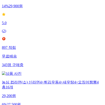
14
%
29,900
원
5.0
(
2
)
897
적립
무료배송
345
명
구매중
농심 컵라면(소) 신라면4+튀김우동4+새우탕4+오징어짬뽕4
총16개
29,200
원
6
%
27,500
원