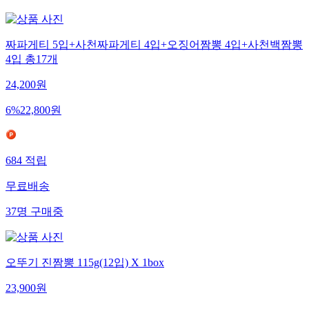
짜파게티 5입+사천짜파게티 4입+오징어짬뽕 4입+사천백짬뽕
4입 총17개
24,200
원
6
%
22,800
원
684
적립
무료배송
37
명
구매중
오뚜기 진짬뽕 115g(12입) X 1box
23,900
원