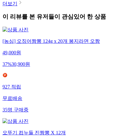
더보기
이 리뷰를 본 유저들이 관심있어 한 상품
[농심] 오징어짬뽕 124g x 20개 봉지라면 오짬
49,000
원
37
%
30,900
원
927
적립
무료배송
35
명
구매중
오뚜기 컵누들 진짬뽕 X 12개