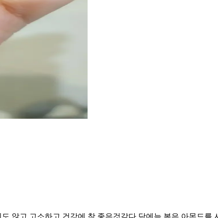
도 않고 고소하고 건강에 참 좋은것같다.담에늠 볶은 아몬드를