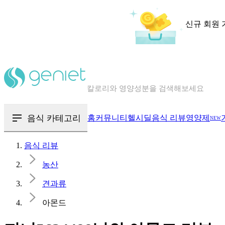
신규 회원 
칼로리와 영양성분을 검색해보세요
혈당 · 다이어트 음식 검색해보세요
음식 · 영양제 리뷰를 찾아보세요
음식 카테고리
홈
커뮤니티
헬시딜
음식 리뷰
영양제
NEW
음식 리뷰
농산
견과류
아몬드