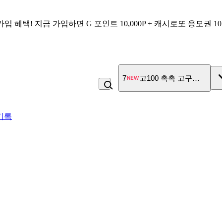
가입 혜택!
지금 가입하면
G 포인트 10,000P + 캐시로또 응모권 1
7
고100 촉촉 고구마 스틱
기록