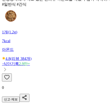
#일반식 #간식
1개(1.2g)
7kcal
아몬드
4.8
(리뷰
384
개)
·
식단기록
2.9만+
0
신고·제보