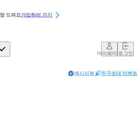
0장
드려요
가입하러 가기
마이페이지
로그인
캐시리뷰
친구초대 이벤트