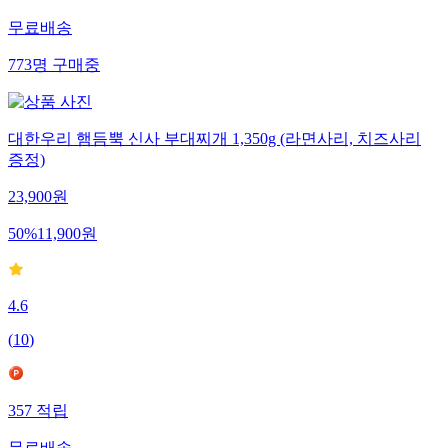
무료배송
773
명
구매중
대한우리 햄듬뿍 신사 부대찌개 1,350g (라면사리, 치즈사리
증정)
23,900
원
50
%
11,900
원
4.6
(
10
)
357
적립