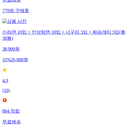
무료배송
779
명
구매중
신라면 10입 + 안성탕면 10입 + 너구리 5입 + 짜파게티 5입(총
30봉)
38,900
원
31
%
26,800
원
4.9
(
10
)
804
적립
무료배송