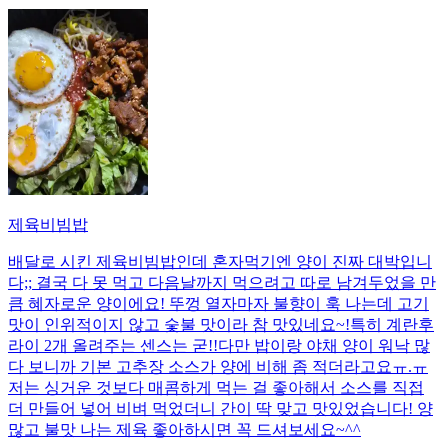
제육비빔밥
배달로 시킨 제육비빔밥인데 혼자먹기엔 양이 진짜 대박입니
다;; 결국 다 못 먹고 다음날까지 먹으려고 따로 남겨두었을 만
큼 혜자로운 양이에요! 뚜껑 열자마자 불향이 훅 나는데 고기
맛이 인위적이지 않고 숯불 맛이라 참 맛있네요~!특히 계란후
라이 2개 올려주는 센스는 굳!! ​다만 밥이랑 야채 양이 워낙 많
다 보니까 기본 고추장 소스가 양에 비해 좀 적더라고요ㅠ.ㅠ
저는 싱거운 것보다 매콤하게 먹는 걸 좋아해서 소스를 직접
더 만들어 넣어 비벼 먹었더니 간이 딱 맞고 맛있었습니다! 양
많고 불맛 나는 제육 좋아하시면 꼭 드셔보세요~^^