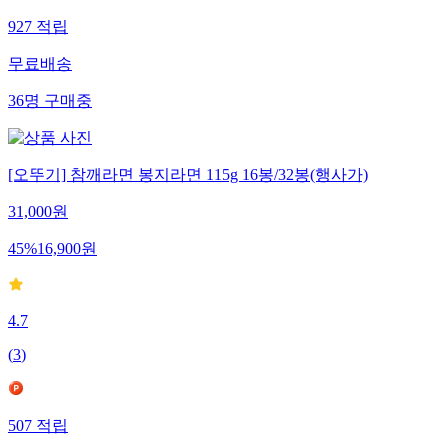
927
적립
무료배송
36
명
구매중
[오뚜기] 참깨라면 봉지라면 115g 16봉/32봉(행사가)
31,000
원
45
%
16,900
원
4.7
(
3
)
507
적립