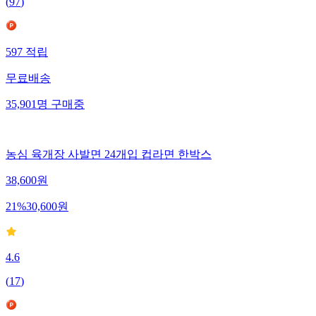
(
97
)
597
적립
무료배송
35,901
명
구매중
농심 육개장 사발면 24개입 컵라면 한박스
38,600
원
21
%
30,600
원
4.6
(
17
)