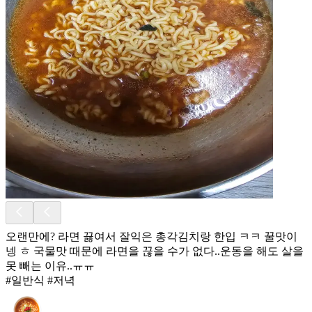
오랜만에? 라면 끓여서 잘익은 총각김치랑 한입 ㅋㅋ 꿀맛이
넹 ㅎ 국물맛 때문에 라면을 끊을 수가 없다..운동을 해도 살을
못 빼는 이유..ㅠㅠ
#일반식 #저녁