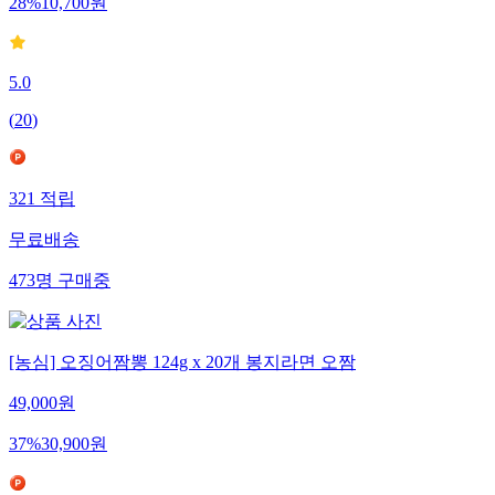
28
%
10,700
원
5.0
(
20
)
321
적립
무료배송
473
명
구매중
[농심] 오징어짬뽕 124g x 20개 봉지라면 오짬
49,000
원
37
%
30,900
원