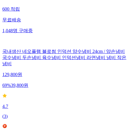
600
적립
무료배송
1,048
명
구매중
국내생산 네오플램 블로썸 인덕션 양수냄비 24cm / 양손냄비
국수냄비 두손냄비 육수냄비 인덕션냄비 라면냄비 냄비 작은
냄비
129,800
원
69
%
39,800
원
4.7
(
3
)