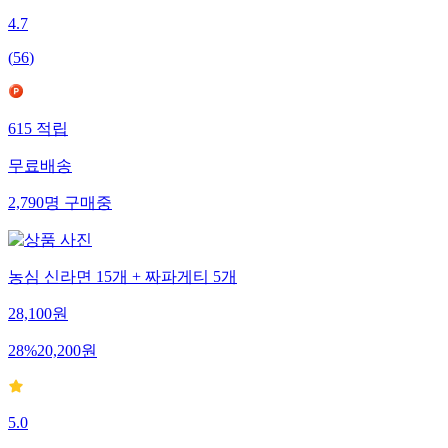
4.7
(
56
)
615
적립
무료배송
2,790
명
구매중
농심 신라면 15개 + 짜파게티 5개
28,100
원
28
%
20,200
원
5.0