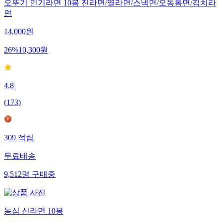
오뚜기 인기라면 10봉 진라면/열라면/스낵면/오동통면/김치라
면
14,000
원
26
%
10,300
원
4.8
(
173
)
309
적립
무료배송
9,512
명
구매중
농심 신라면 10봉