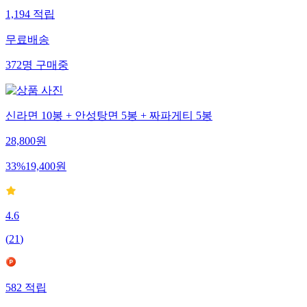
1,194
적립
무료배송
372
명
구매중
신라면 10봉 + 안성탕면 5봉 + 짜파게티 5봉
28,800
원
33
%
19,400
원
4.6
(
21
)
582
적립