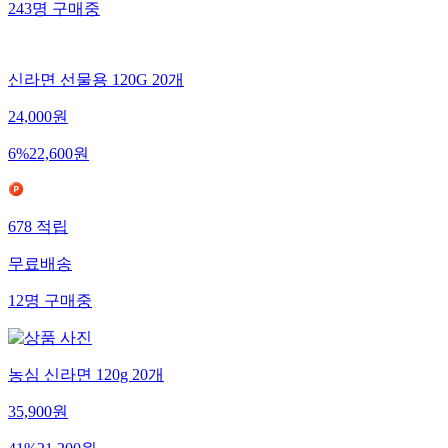
243
명
구매중
신라면 선물용 120G 20개
24,000
원
6
%
22,600
원
678
적립
무료배송
12
명
구매중
농심 신라면 120g 20개
35,900
원