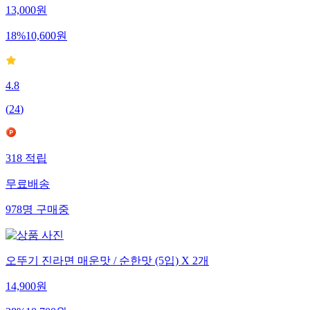
13,000
원
18
%
10,600
원
4.8
(
24
)
318
적립
무료배송
978
명
구매중
오뚜기 진라면 매운맛 / 순한맛 (5입) X 2개
14,900
원