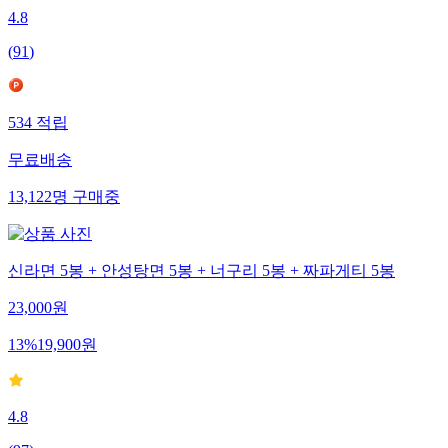
4.8
(
91
)
534
적립
무료배송
13,122
명
구매중
신라면 5봉 + 안성탕면 5봉 + 너구리 5봉 + 짜파게티 5봉
23,000
원
13
%
19,900
원
4.8