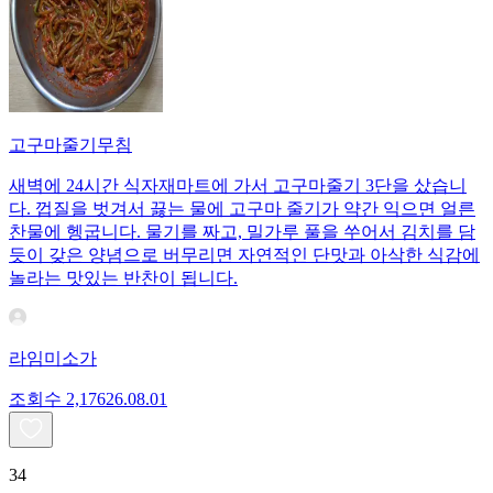
고구마줄기무침
새벽에 24시간 식자재마트에 가서 고구마줄기 3단을 샀습니
다. 껍질을 벗겨서 끓는 물에 고구마 줄기가 약간 익으면 얼른
찬물에 헹굽니다. 물기를 짜고, 밀가루 풀을 쑤어서 김치를 담
듯이 갖은 양념으로 버무리면 자연적인 단맛과 아삭한 식감에
놀라는 맛있는 반찬이 됩니다.
라임미소가
조회수
2,176
26.08.01
34