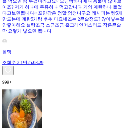
을 먹으면 좀 무겁더라고요~ 모닝빵하나에 내용물이 많아보
이죠? 저거 하나에 두유하나 먹고갑니다 거의 계란하나 들었
다고보면됩니다~ 포만감은 정말 엄청나구요 레시피는 빵5개
만드는데 계란5개랑 후추 마요네즈는 2큰술정도? 많이넣는걸
안좋아해요 설탕조금 소금조금 홀그레인머스터드 작은큰술
딱 요렇게 넣으면 됩니다.
똘맹
조회수
2.1만
25.08.29
999+