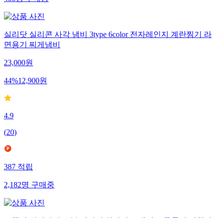
488
명
구매중
실리닷 실리콘 사각 냄비 3type 6color 전자레인지 계란찜기 라
면용기 찌게냄비
23,000
원
44
%
12,900
원
4.9
(
20
)
387
적립
2,182
명
구매중