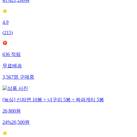
41
%
21,200
원
4.9
(
215
)
636
적립
무료배송
3,567
명
구매중
[농심] 신라면 10봉 + 너구리 5봉 + 짜파게티 5봉
26,800
원
24
%
20,500
원