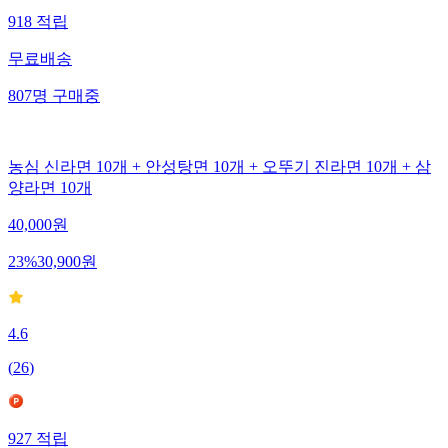
918
적립
무료배송
807
명
구매중
농심 신라면 10개 + 안성탕면 10개 + 오뚜기 진라면 10개 + 삼
양라면 10개
40,000
원
23
%
30,900
원
4.6
(
26
)
927
적립