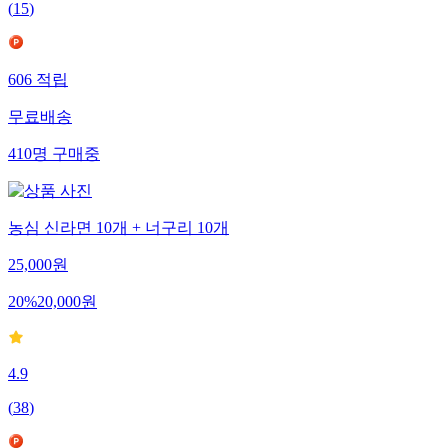
(
15
)
606
적립
무료배송
410
명
구매중
농심 신라면 10개 + 너구리 10개
25,000
원
20
%
20,000
원
4.9
(
38
)