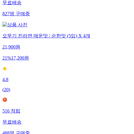
무료배송
827
명
구매중
오뚜기 진라면 매운맛 / 순한맛 (5입) X 4개
21,900
원
21
%
17,200
원
4.8
(
20
)
516
적립
무료배송