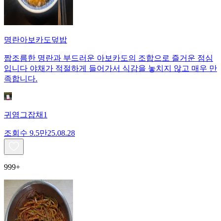
명란아보카도덮밥
짭조름한 명란과 부드러운 아보카도의 조합으로 즐거운 점심
입니다 야채가 적절하게 들어가서 식감을 놓치지 않고 매우 만
족합니다.
귀염그잡채1
조회수
9.5만
25.08.28
999+