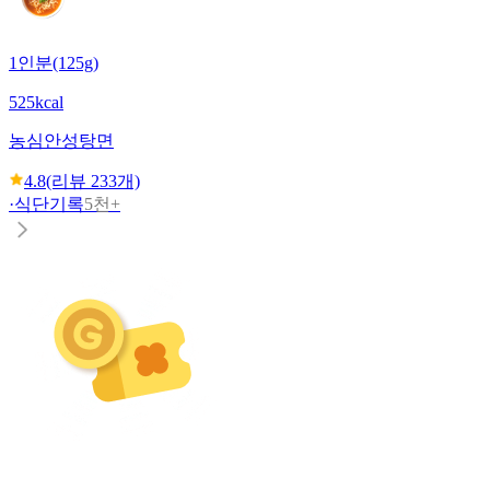
1인분(125g)
525kcal
농심
안성탕면
4.8
(리뷰
233
개)
·
식단기록
5천+