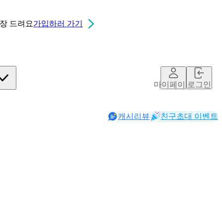
0장
드려요
가입하러 가기
마이페이지
로그인
캐시리뷰
친구초대 이벤트