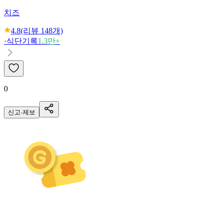
치즈
4.8
(리뷰
148
개)
·
식단기록
1.3만+
0
신고·제보