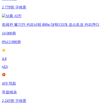
2,779
명
구매중
트레핀 벨기안 커피사탕 800g 대략133개 코스트코 커피캔디
14,000
원
0
%
13,990
원
4.8
(
42
)
419
적립
무료배송
2,245
명
구매중