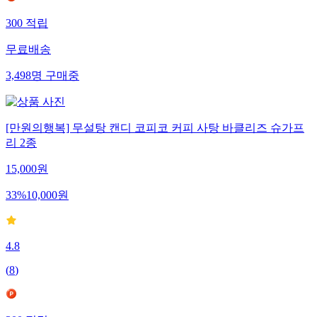
300
적립
무료배송
3,498
명
구매중
[만원의행복] 무설탕 캔디 코피코 커피 사탕 바클리즈 슈가프
리 2종
15,000
원
33
%
10,000
원
4.8
(
8
)