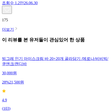
조회수
1.2만
26.06.30
175
더보기
이 리뷰를 본 유저들이 관심있어 한 상품
빙그레 인기 아이스크림 바 20+20개 골라담기 /메로나/비비빅/
쿠앤크/캔디바
30,000
원
28
%
21,500
원
4.9
(
103
)