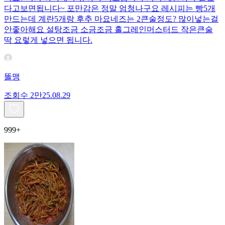
다고보면됩니다~ 포만감은 정말 엄청나구요 레시피는 빵5개
만드는데 계란5개랑 후추 마요네즈는 2큰술정도? 많이넣는걸
안좋아해요 설탕조금 소금조금 홀그레인머스터드 작은큰술
딱 요렇게 넣으면 됩니다.
똘맹
조회수
2만
25.08.29
999+