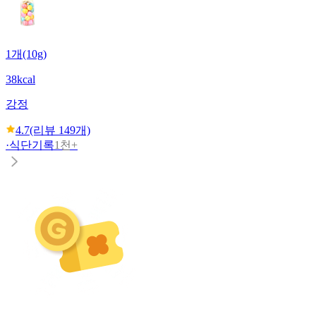
1개(10g)
38kcal
강정
4.7
(리뷰
149
개)
·
식단기록
1천+