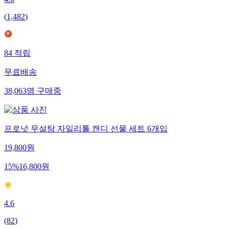
4.6
(
1,482
)
84
적립
무료배송
38,063
명
구매중
프로넛 무설탕 자일리톨 캔디 선물 세트 6개입
19,800
원
15
%
16,800
원
4.6
(
82
)