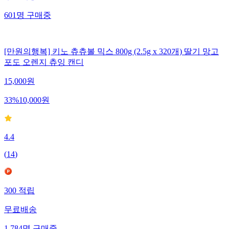
601
명
구매중
[만원의행복] 키노 츄츄볼 믹스 800g (2.5g x 320개) 딸기 망고
포도 오렌지 츄잉 캔디
15,000
원
33
%
10,000
원
4.4
(
14
)
300
적립
무료배송