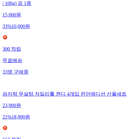
/ 100g) 외 1종
15,000
원
33
%
10,000
원
300
적립
무료배송
33
명
구매중
퍼지락 무설탕 자일리톨 캔디 4개입 런던에디션 선물세트
23,900
원
21
%
18,900
원