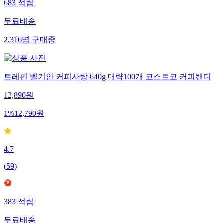
683
적립
무료배송
2,316
명
구매중
트레핀 벨기안 커피사탕 640g 대략100개 코스트코 커피캔디
12,890
원
1
%
12,790
원
4.7
(
59
)
383
적립
무료배송