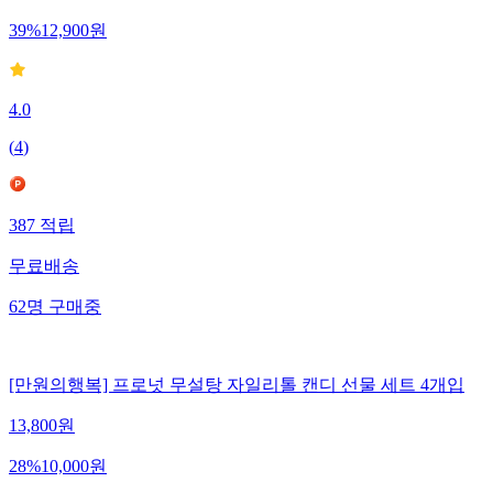
39
%
12,900
원
4.0
(
4
)
387
적립
무료배송
62
명
구매중
[만원의행복] 프로넛 무설탕 자일리톨 캔디 선물 세트 4개입
13,800
원
28
%
10,000
원