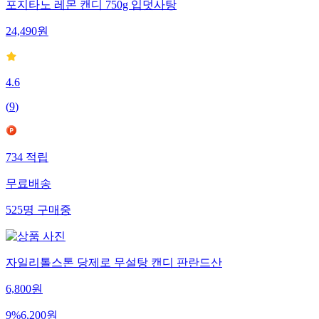
포지타노 레몬 캔디 750g 입덧사탕
24,490
원
4.6
(
9
)
734
적립
무료배송
525
명
구매중
자일리톨스톤 당제로 무설탕 캔디 판란드산
6,800
원