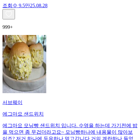
조회수
9.5만
25.08.28
999+
서브웨이
에그마요 샌드위치
에그마요 모닝빵 샌드위치 입니다. 수영을 하는데 가기전에 밥
을 먹으면 좀 무겁더라고요~ 모닝빵하나에 내용물이 많아보
이죠? 저거 하나에 두유하나 먹고갑니다 거의 계란하나 들었