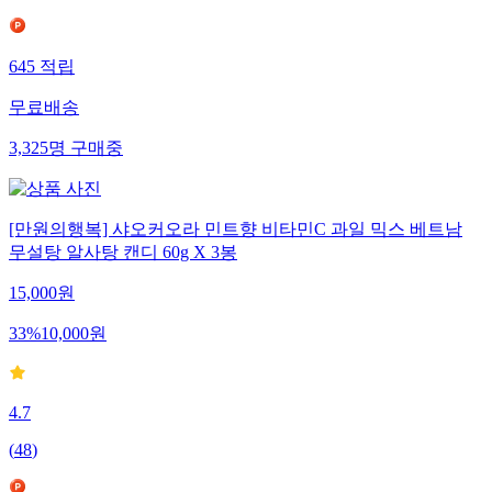
645
적립
무료배송
3,325
명
구매중
[만원의행복] 샤오커오라 민트향 비타민C 과일 믹스 베트남
무설탕 알사탕 캔디 60g X 3봉
15,000
원
33
%
10,000
원
4.7
(
48
)