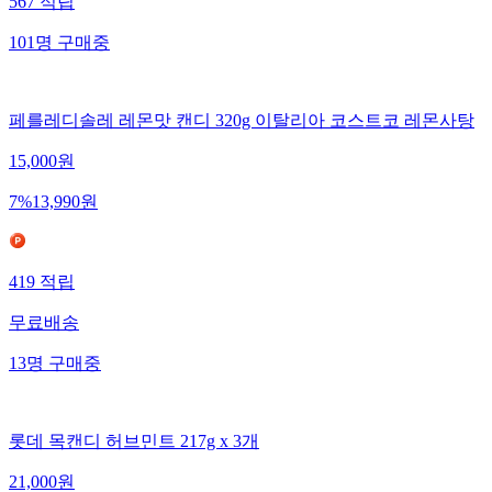
567
적립
101
명
구매중
페를레디솔레 레몬맛 캔디 320g 이탈리아 코스트코 레몬사탕
15,000
원
7
%
13,990
원
419
적립
무료배송
13
명
구매중
롯데 목캔디 허브민트 217g x 3개
21,000
원