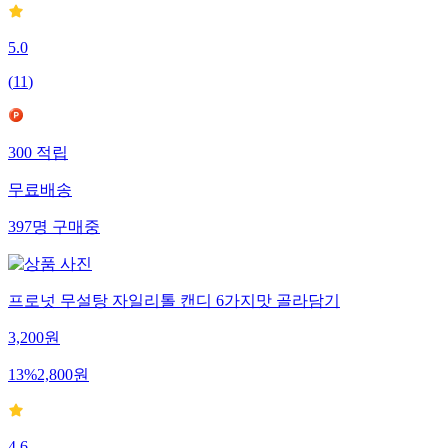
5.0
(
11
)
300
적립
무료배송
397
명
구매중
프로넛 무설탕 자일리톨 캔디 6가지맛 골라담기
3,200
원
13
%
2,800
원