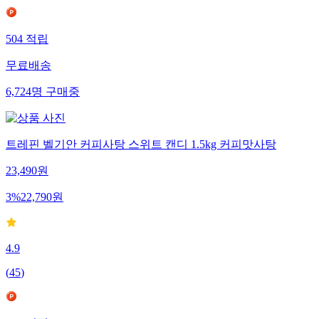
504
적립
무료배송
6,724
명
구매중
트레핀 벨기안 커피사탕 스위트 캔디 1.5kg 커피맛사탕
23,490
원
3
%
22,790
원
4.9
(
45
)