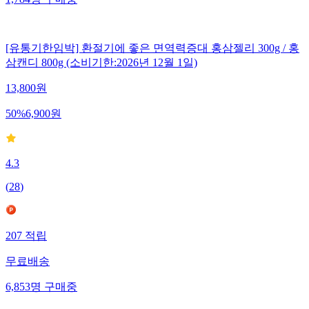
1,784
명
구매중
[유통기한임박] 환절기에 좋은 면역력증대 홍삼젤리 300g / 홍
삼캔디 800g (소비기한:2026년 12월 1일)
13,800
원
50
%
6,900
원
4.3
(
28
)
207
적립
무료배송
6,853
명
구매중