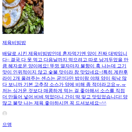
제육비빔밥
배달로 시킨 제육비빔밥인데 혼자먹기엔 양이 진짜 대박입니
다;; 결국 다 못 먹고 다음날까지 먹으려고 따로 남겨두었을 만
큼 혜자로운 양이에요! 뚜껑 열자마자 불향이 훅 나는데 고기
맛이 인위적이지 않고 숯불 맛이라 참 맛있네요~!특히 계란후
라이 2개 올려주는 센스는 굳!! ​다만 밥이랑 야채 양이 워낙 많
다 보니까 기본 고추장 소스가 양에 비해 좀 적더라고요ㅠ.ㅠ
저는 싱거운 것보다 매콤하게 먹는 걸 좋아해서 소스를 직접
더 만들어 넣어 비벼 먹었더니 간이 딱 맞고 맛있었습니다! 양
많고 불맛 나는 제육 좋아하시면 꼭 드셔보세요~^^
으앵