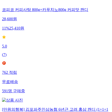
코피코 커피사탕 800g+카푸치노800g 커피맛 캔디
28,600
원
11
%
25,410
원
5.0
(
7
)
762
적립
무료배송
591
명
구매중
[만원의행복] 김포파주인삼농협 6년근 고려 홍삼 캔디 (1+1+1