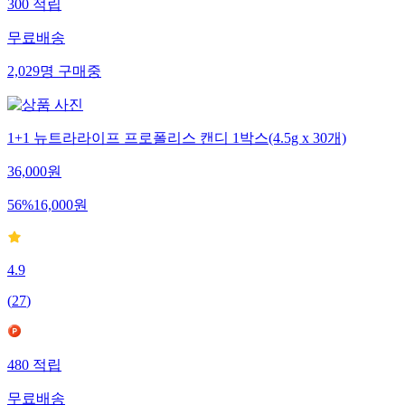
300
적립
무료배송
2,029
명
구매중
1+1 뉴트라라이프 프로폴리스 캔디 1박스(4.5g x 30개)
36,000
원
56
%
16,000
원
4.9
(
27
)
480
적립
무료배송