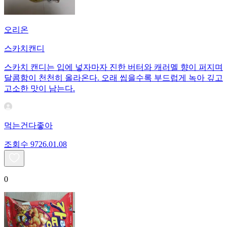
오리온
스카치캔디
스카치 캔디는 입에 넣자마자 진한 버터와 캐러멜 향이 퍼지며
달콤함이 천천히 올라온다. 오래 씹을수록 부드럽게 녹아 깊고
고소한 맛이 남는다.
먹는건다좋아
조회수
97
26.01.08
0