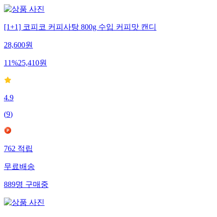
[1+1] 코피코 커피사탕 800g 수입 커피맛 캔디
28,600
원
11
%
25,410
원
4.9
(
9
)
762
적립
무료배송
889
명
구매중