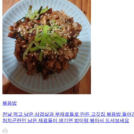
볶음밥
전날 먹고 남은 삼겹살과 부재료들로 만든 고깃집 볶음밥 들어간
처치곤란인 남은 재료들이 생기면 밥이랑 볶아서 드셔보세요