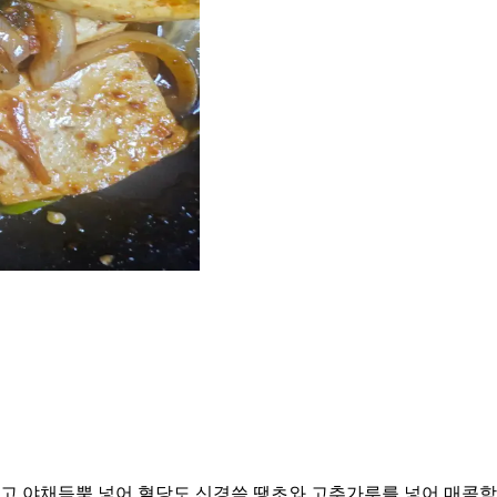
고 야채듬뿍 넣어 혈당도 신경씀 땡초와 고추가루를 넣어 매콤