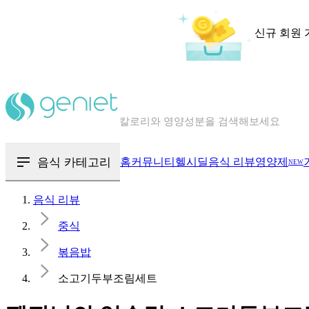
신규 회원 
칼로리와 영양성분을 검색해보세요
혈당 · 다이어트 음식 검색해보세요
음식 · 영양제 리뷰를 찾아보세요
음식 카테고리
홈
커뮤니티
헬시딜
음식 리뷰
영양제
NEW
음식 리뷰
중식
볶음밥
소고기두부조림세트