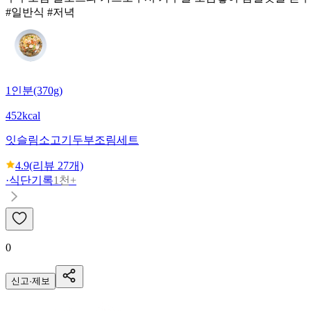
#일반식 #저녁
1인분(370g)
452kcal
잇슬림
소고기두부조림세트
4.9
(리뷰
27
개)
·
식단기록
1천+
0
신고·제보