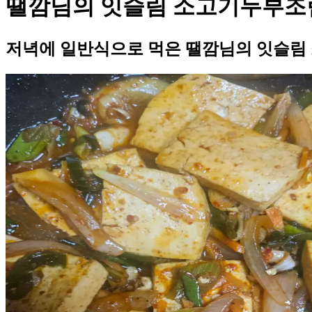
땔깜님의 잇슬림 소고기두부조
저녁에 일반식으로 먹은 땔깜님의 잇슬림