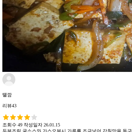
땔깜
리뷰43
조회수 49
작성일자 26.01.15
두부조림 굴소스와 가스오부시 가루를 조금넣어 감칠맛을 돋구