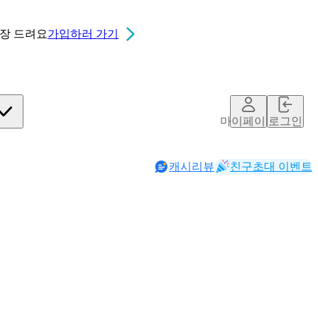
0장
드려요
가입하러 가기
마이페이지
로그인
캐시리뷰
친구초대 이벤트