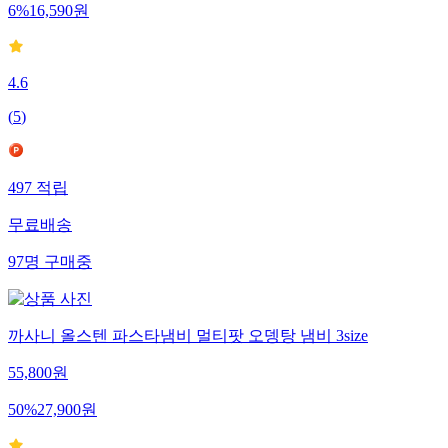
6
%
16,590
원
4.6
(
5
)
497
적립
무료배송
97
명
구매중
까사니 올스텐 파스타냄비 멀티팟 오뎅탕 냄비 3size
55,800
원
50
%
27,900
원