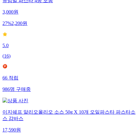
듀럼밀 파스타 4종 모음
3,000
원
27
%
2,200
원
5.0
(
16
)
66
적립
986
명
구매중
이지쉐프 알리오올리오 소스 50g X 10개 오일파스타 파스타소
스 감바스
17,590
원