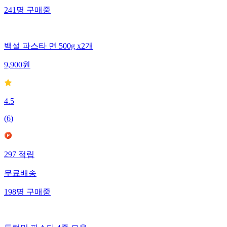
241
명
구매중
백설 파스타 면 500g x2개
9,900
원
4.5
(
6
)
297
적립
무료배송
198
명
구매중