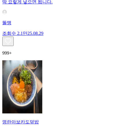
딱 요렇게 넣으면 됩니다.
똘맹
조회수
2.1만
25.08.29
999+
명란아보카도덮밥