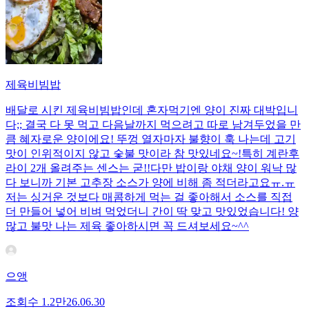
제육비빔밥
배달로 시킨 제육비빔밥인데 혼자먹기엔 양이 진짜 대박입니
다;; 결국 다 못 먹고 다음날까지 먹으려고 따로 남겨두었을 만
큼 혜자로운 양이에요! 뚜껑 열자마자 불향이 훅 나는데 고기
맛이 인위적이지 않고 숯불 맛이라 참 맛있네요~!특히 계란후
라이 2개 올려주는 센스는 굳!! ​다만 밥이랑 야채 양이 워낙 많
다 보니까 기본 고추장 소스가 양에 비해 좀 적더라고요ㅠ.ㅠ
저는 싱거운 것보다 매콤하게 먹는 걸 좋아해서 소스를 직접
더 만들어 넣어 비벼 먹었더니 간이 딱 맞고 맛있었습니다! 양
많고 불맛 나는 제육 좋아하시면 꼭 드셔보세요~^^
으앵
조회수
1.2만
26.06.30