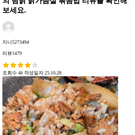
의 팀닭 닭가슴살 볶음밥 리뷰를 확인해
보세요.
지니5273494
리뷰1479
조회수 46
작성일자 25.10.28