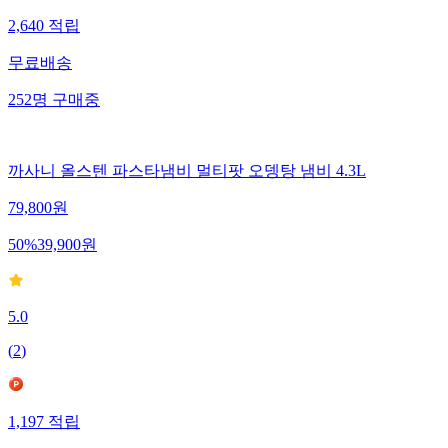
2,640
적립
무료배송
252
명
구매중
까사니 올스텐 파스타냄비 멀티팟 오뎅탕 냄비 4.3L
79,800
원
50
%
39,900
원
5.0
(
2
)
1,197
적립