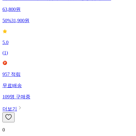
까사니 올스텐 파스타냄비 멀티팟 오뎅탕 냄비 3.3L
63,800
원
50
%
31,900
원
5.0
(
1
)
957
적립
무료배송
109
명
구매중
더보기
0