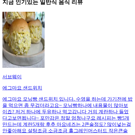
지금 인기있는
일반식
음식 리뷰
서브웨이
에그마요 샌드위치
에그마요 모닝빵 샌드위치 입니다. 수영을 하는데 가기전에 밥
을 먹으면 좀 무겁더라고요~ 모닝빵하나에 내용물이 많아보
이죠? 저거 하나에 두유하나 먹고갑니다 거의 계란하나 들었
다고보면됩니다~ 포만감은 정말 엄청나구요 레시피는 빵5개
만드는데 계란5개랑 후추 마요네즈는 2큰술정도? 많이넣는걸
안좋아해요 설탕조금 소금조금 홀그레인머스터드 작은큰술