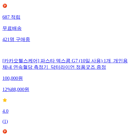
687
적립
무료배송
421
명
구매중
[카카오헬스케어] 파스타 덱스콤 G7 (10일 사용) 1개_개인용
체내 연속혈당 측정기_닥터라이언 정품굿즈 증정
100,000
원
12
%
88,000
원
4.0
(
1
)