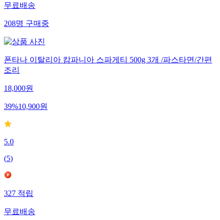
무료배송
208
명
구매중
폰타나 이탈리아 캄파니아 스파게티 500g 3개 /파스타면/간편
조리
18,000
원
39
%
10,900
원
5.0
(
5
)
327
적립
무료배송