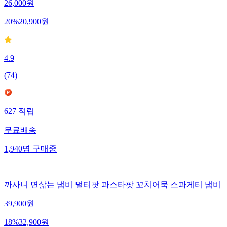
26,000
원
20
%
20,900
원
4.9
(
74
)
627
적립
무료배송
1,940
명
구매중
까사니 면삶는 냄비 멀티팟 파스타팟 꼬치어묵 스파게티 냄비
39,900
원
18
%
32,900
원