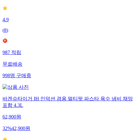
4.9
(
8
)
987
적립
무료배송
998
명
구매중
바겐슈타이거 IH 인덕션 겸용 멀티팟 파스타 육수 냄비 채망
포함 4.3L
62,900
원
32
%
42,900
원