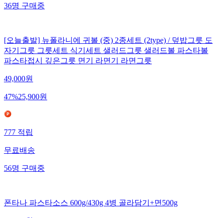
36
명
구매중
[오늘출발] 뉴폴라니에 귀볼 (중) 2종세트 (2type) / 덮밥그릇 도
자기그릇 그릇세트 식기세트 샐러드그릇 샐러드볼 파스타볼
파스타접시 깊은그릇 면기 라면기 라면그릇
49,000
원
47
%
25,900
원
777
적립
무료배송
56
명
구매중
폰타나 파스타소스 600g/430g 4병 골라담기+면500g