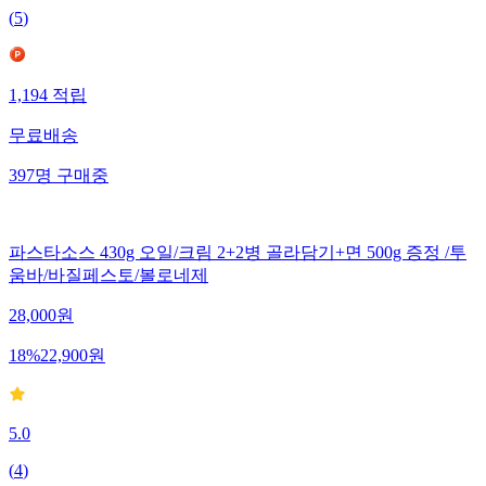
(
5
)
1,194
적립
무료배송
397
명
구매중
파스타소스 430g 오일/크림 2+2병 골라담기+면 500g 증정 /투
움바/바질페스토/볼로네제
28,000
원
18
%
22,900
원
5.0
(
4
)