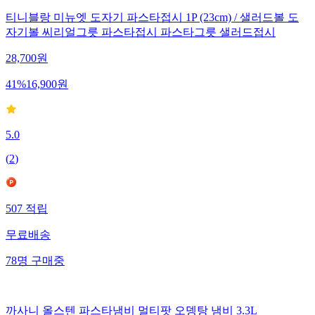
티니블랑 미뉴엣 도자기 파스타접시 1P (23cm) / 샐러드볼 도
자기볼 씨리얼그릇 파스타접시 파스타그릇 샐러드접시
28,700
원
41
%
16,900
원
5.0
(
2
)
507
적립
무료배송
78
명
구매중