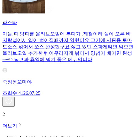
파스타
마늘.파 양파를 올리브오일에 볶다가 .제철이라 살이 오른 바
지락넣어서 입이 벌어질때까지 익혔어요 그기에 시판용 토마
토소스 섞어서 쏘스 완성했구요 삶고 있던 스파게티면 익으면
올리브오일 추가한후 어우러지게 볶아서 양념이 베이면 완성
~~^^ 남편과 휴일에 먹기 좋은 메뉴입니다
죽정동꼬마야
조회수
41
26.07.25
2
더보기