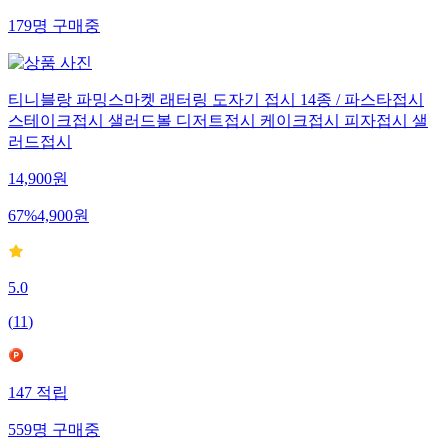
무료배송
179
명
구매중
티니블랑 파밍스마켓 래터링 도자기 접시 14종 / 파스타접시
스테이크접시 샐러드볼 디저트접시 케이크접시 피자접시 샐
러드접시
14,900
원
67
%
4,900
원
5.0
(
11
)
147
적립
559
명
구매중