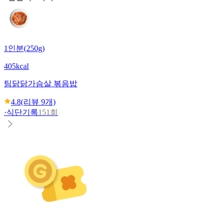
1인분(250g)
405kcal
팀닭
닭가슴살 볶음밥
4.8
(리뷰
9
개)
·
식단기록
151회