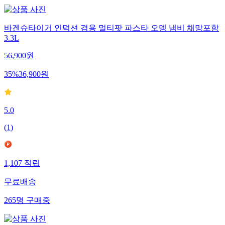
바겐슈타이거 인덕션 겸용 멀티팟 파스타 오뎅 냄비 채망포함
3.3L
56,900
원
35
%
36,900
원
5.0
(
1
)
1,107
적립
무료배송
265
명
구매중