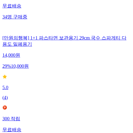
무료배송
34
명
구매중
[만원의행복] 1+1 파스타면 보관용기 29cm 국수 스파게티 다
용도 밀폐용기
14,000
원
29
%
10,000
원
5.0
(
4
)
300
적립