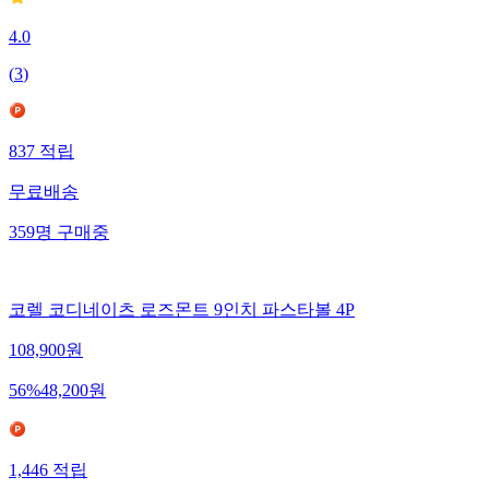
4.0
(
3
)
837
적립
무료배송
359
명
구매중
코렐 코디네이츠 로즈몬트 9인치 파스타볼 4P
108,900
원
56
%
48,200
원
1,446
적립