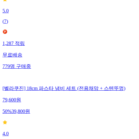
5.0
(
7
)
1,287
적립
무료배송
779
명
구매중
[벨라쿠진] 18cm 파스타 냄비 세트 (전용채망 + 스텐뚜껑)
79,600
원
50
%
39,800
원
4.0