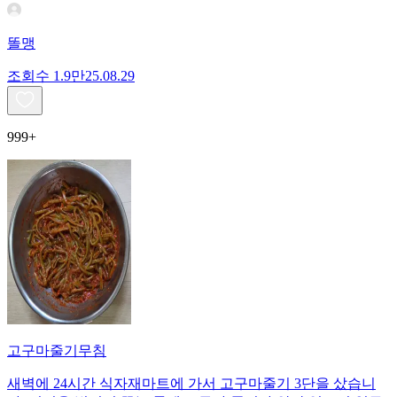
똘맹
조회수
1.9만
25.08.29
999+
고구마줄기무침
새벽에 24시간 식자재마트에 가서 고구마줄기 3단을 샀습니