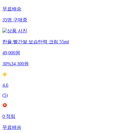
무료배송
35
명
구매중
한율 빨간쌀 보습탄력 크림 55ml
49,000
원
30
%
34,300
원
4.6
(
5
)
0
적립
무료배송