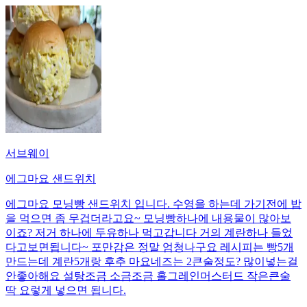
서브웨이
에그마요 샌드위치
에그마요 모닝빵 샌드위치 입니다. 수영을 하는데 가기전에 밥
을 먹으면 좀 무겁더라고요~ 모닝빵하나에 내용물이 많아보
이죠? 저거 하나에 두유하나 먹고갑니다 거의 계란하나 들었
다고보면됩니다~ 포만감은 정말 엄청나구요 레시피는 빵5개
만드는데 계란5개랑 후추 마요네즈는 2큰술정도? 많이넣는걸
안좋아해요 설탕조금 소금조금 홀그레인머스터드 작은큰술
딱 요렇게 넣으면 됩니다.