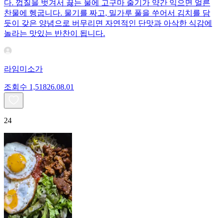
다. 껍질을 벗겨서 끓는 물에 고구마 줄기가 약간 익으면 얼른
찬물에 헹굽니다. 물기를 짜고, 밀가루 풀을 쑤어서 김치를 담
듯이 갖은 양념으로 버무리면 자연적인 단맛과 아삭한 식감에
놀라는 맛있는 반찬이 됩니다.
라임미소가
조회수
1,518
26.08.01
24