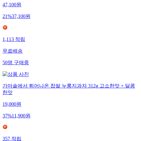
47,100
원
21
%
37,100
원
1,113
적립
무료배송
50
명
구매중
가마솥에서 튀어나온 찹쌀 누룽지과자 312g 고소한맛 + 달콤
한맛
19,000
원
37
%
11,900
원
357
적립