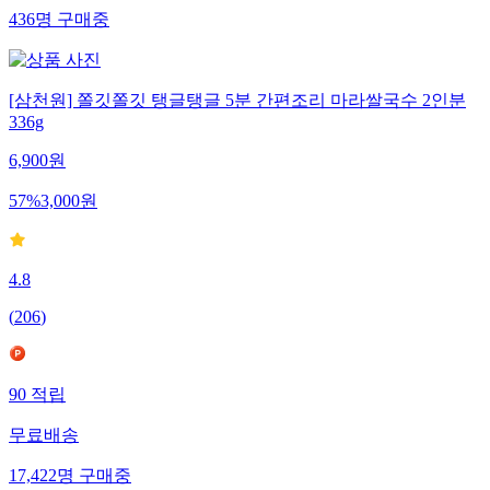
436
명
구매중
[삼천원] 쫄깃쫄깃 탱글탱글 5분 간편조리 마라쌀국수 2인분
336g
6,900
원
57
%
3,000
원
4.8
(
206
)
90
적립
무료배송
17,422
명
구매중