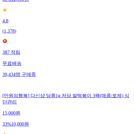
41
%
12,900
원
4.8
(
1,378
)
387
적립
무료배송
39,434
명
구매중
[만원의행복] 다신샵 당류1g 저당 쌀떡볶이 3팩(매콤/로제) 식
단관리
15,000
원
33
%
10,000
원