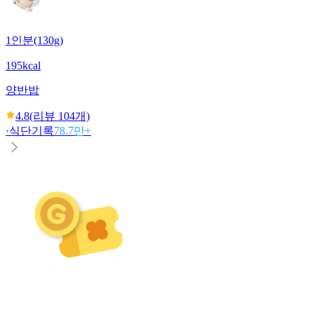
1인분(130g)
195kcal
양반
밥
4.8
(리뷰
104
개)
·
식단기록
78.7만+