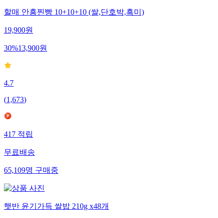
할매 안흥찐빵 10+10+10 (쌀,단호박,흑미)
19,900
원
30
%
13,900
원
4.7
(
1,673
)
417
적립
무료배송
65,109
명
구매중
햇반 윤기가득 쌀밥 210g x48개