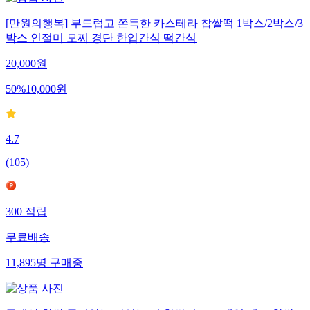
[만원의행복] 부드럽고 쫀득한 카스테라 찹쌀떡 1박스/2박스/3
박스 인절미 모찌 경단 한입간식 떡간식
20,000
원
50
%
10,000
원
4.7
(
105
)
300
적립
무료배송
11,895
명
구매중