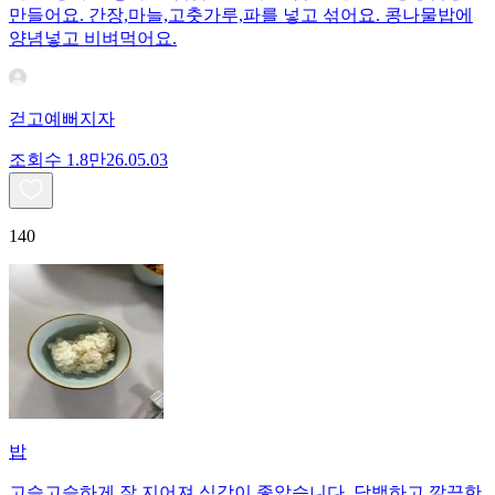
만들어요. 간장,마늘,고춧가루,파를 넣고 섞어요. 콩나물밥에
양념넣고 비벼먹어요.
걷고예뻐지자
조회수
1.8만
26.05.03
140
밥
고슬고슬하게 잘 지어져 식감이 좋았습니다. 담백하고 깔끔한