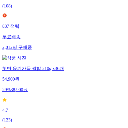
(
108
)
837
적립
무료배송
2,012
명
구매중
햇반 윤기가득 쌀밥 210g x36개
54,900
원
29
%
38,900
원
4.7
(
123
)