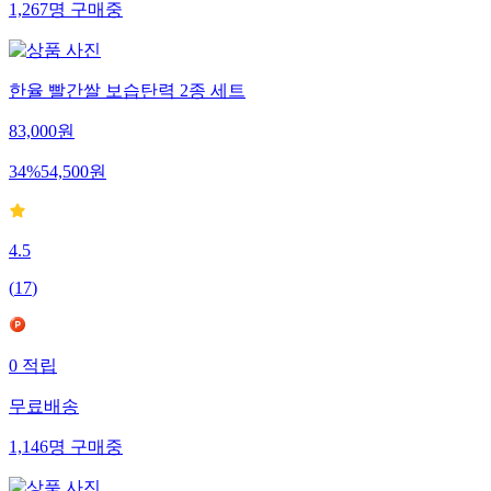
1,267
명
구매중
한율 빨간쌀 보습탄력 2종 세트
83,000
원
34
%
54,500
원
4.5
(
17
)
0
적립
무료배송
1,146
명
구매중