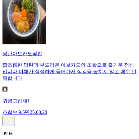
명란아보카도덮밥
짭조름한 명란과 부드러운 아보카도의 조합으로 즐거운 점심
입니다 야채가 적절하게 들어가서 식감을 놓치지 않고 매우 만
족합니다.
귀염그잡채1
조회수
9.5만
25.08.28
999+