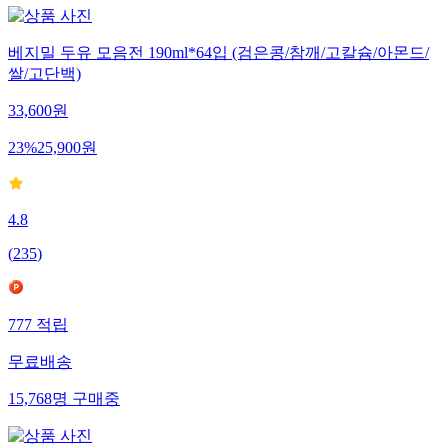
베지밀 두유 모음전 190ml*64입 (검은콩/참깨/고칼슘/아몬드/
쌀/고단백)
33,600
원
23
%
25,900
원
4.8
(
235
)
777
적립
무료배송
15,768
명
구매중