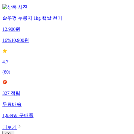
솥뚜껑 누룽지 1kg 햅쌀 현미
12,900
원
16
%
10,900
원
4.7
(
60
)
327
적립
무료배송
1,939
명
구매중
더보기