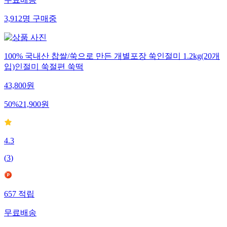
무료배송
3,912
명
구매중
100% 국내산 찹쌀/쑥으로 만든 개별포장 쑥인절미 1.2kg(20개
입)인절미 쑥절편 쑥떡
43,800
원
50
%
21,900
원
4.3
(
3
)
657
적립
무료배송