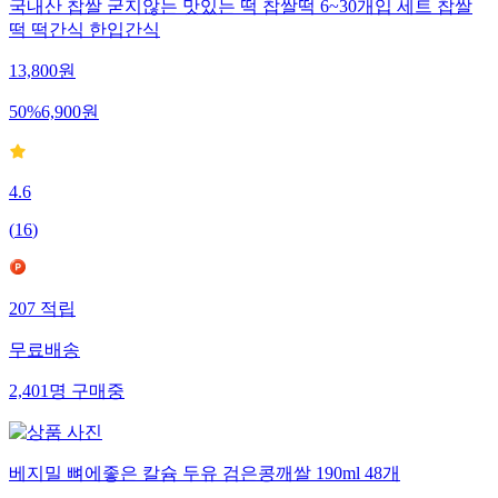
국내산 찹쌀 굳지않는 맛있는 떡 찹쌀떡 6~30개입 세트 찹쌀
떡 떡간식 한입간식
13,800
원
50
%
6,900
원
4.6
(
16
)
207
적립
무료배송
2,401
명
구매중
베지밀 뼈에좋은 칼슘 두유 검은콩깨쌀 190ml 48개