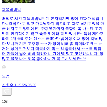
제육비빔밥
배달로 시킨 제육비빔밥인데 혼자먹기엔 양이 진짜 대박입니
다;; 결국 다 못 먹고 다음날까지 먹으려고 따로 남겨두었을 만
큼 혜자로운 양이에요! 뚜껑 열자마자 불향이 훅 나는데 고기
맛이 인위적이지 않고 숯불 맛이라 참 맛있네요~!특히 계란후
라이 2개 올려주는 센스는 굳!! ​다만 밥이랑 야채 양이 워낙 많
다 보니까 기본 고추장 소스가 양에 비해 좀 적더라고요ㅠ.ㅠ
저는 싱거운 것보다 매콤하게 먹는 걸 좋아해서 소스를 직접
더 만들어 넣어 비벼 먹었더니 간이 딱 맞고 맛있었습니다! 양
많고 불맛 나는 제육 좋아하시면 꼭 드셔보세요~^^
으앵
조회수
1.1만
26.06.30
168