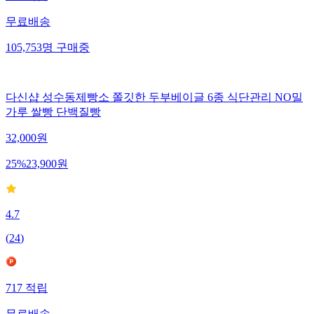
무료배송
105,753
명
구매중
다신샵 성수동제빵소 쫄깃한 두부베이글 6종 식단관리 NO밀
가루 쌀빵 단백질빵
32,000
원
25
%
23,900
원
4.7
(
24
)
717
적립