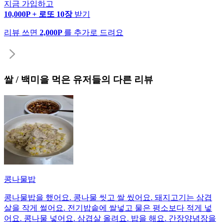
지금 가입하고
10,000P + 로또 10장
받기
리뷰 쓰면
2,000P
를 추가로 드려요
쌀 / 백미
을 먹은 유저들의 다른 리뷰
콩나물밥
콩나물밥을 했어요. 콩나물 씻고 쌀 씼어요. 돼지고기는 삼겹
살을 작게 썰어요. 전기밥솥에 쌀넣고 물은 평소보다 적게 넣
어요. 콩나물 넣어요. 삼겹살 올려요. 밥을 해요. 간장양념장을