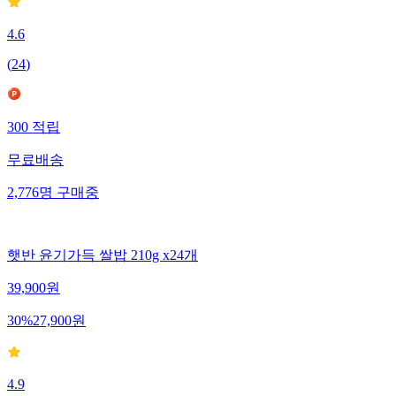
4.6
(
24
)
300
적립
무료배송
2,776
명
구매중
햇반 윤기가득 쌀밥 210g x24개
39,900
원
30
%
27,900
원
4.9