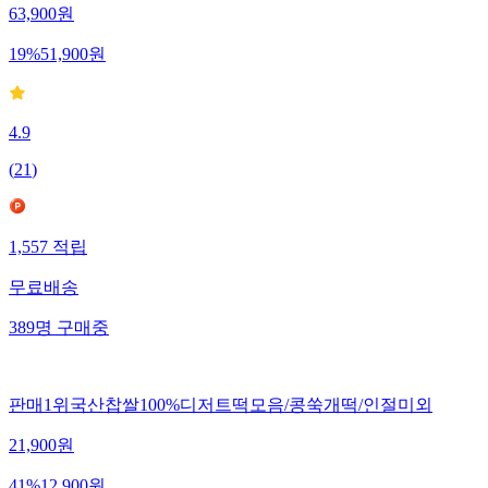
63,900
원
19
%
51,900
원
4.9
(
21
)
1,557
적립
무료배송
389
명
구매중
판매1위국산찹쌀100%디저트떡모음/콩쑥개떡/인절미외
21,900
원