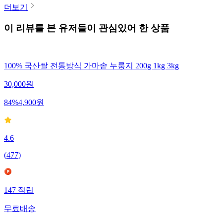
더보기
이 리뷰를 본 유저들이 관심있어 한 상품
100% 국산쌀 전통방식 가마솥 누룽지 200g 1kg 3kg
30,000
원
84
%
4,900
원
4.6
(
477
)
147
적립
무료배송