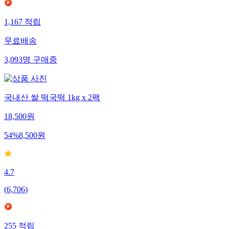
1,167
적립
무료배송
3,093
명
구매중
국내산 쌀 떡국떡 1kg x 2팩
18,500
원
54
%
8,500
원
4.7
(
6,706
)
255
적립