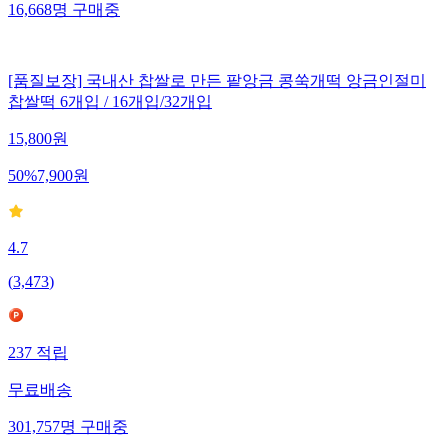
16,668
명
구매중
[품질보장] 국내산 찹쌀로 만든 팥앙금 콩쑥개떡 앙금인절미
찹쌀떡 6개입 / 16개입/32개입
15,800
원
50
%
7,900
원
4.7
(
3,473
)
237
적립
무료배송
301,757
명
구매중