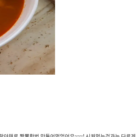
랑야채로 짬뽕한번 만들어먹엇어요~~~! 시켜먹는것과는 다르게