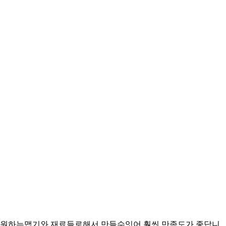
 원하는맵기와 재료들로해서 만들수잇어 훨씬 만족도가 좋답니