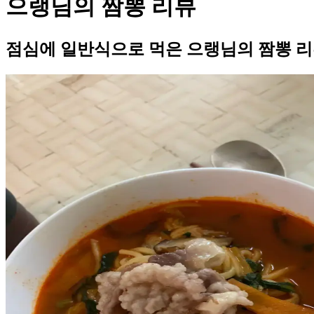
으랭님의 짬뽕 리뷰
점심에 일반식으로 먹은 으랭님의 짬뽕 