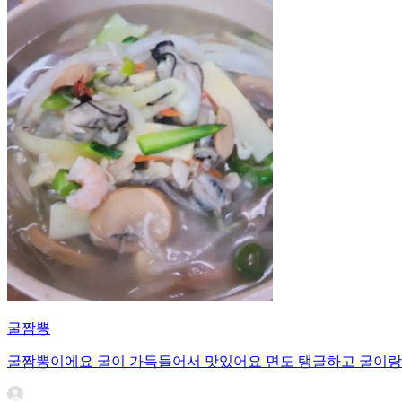
굴짬뽕
굴짬뽕이에요 굴이 가득들어서 맛있어요 면도 탱글하고 굴이랑