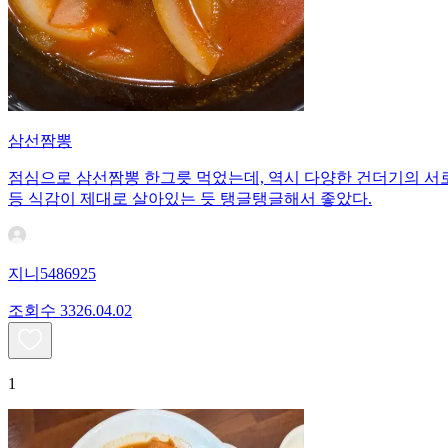
삼선짬뽕
점심으로 삼선짬뽕 한그릇 먹었는데, 역시 다양한 건더기의 서로
등 식감이 제대로 살아있는 듯 탱글탱글해서 좋았다.
지니5486925
조회수
33
26.04.02
1