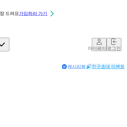
0장
드려요
가입하러 가기
마이페이지
로그인
캐시리뷰
친구초대 이벤트