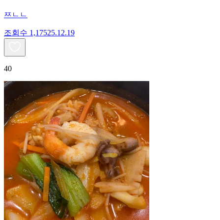
ㅉㄴㄴ
조회수
1,175
25.12.19
40