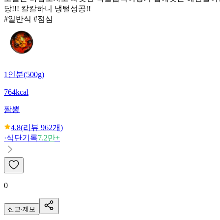
당!!! 칼칼하니 냉털성공!!
#일반식 #점심
1인분(500g)
764kcal
짬뽕
4.8
(리뷰
962
개)
·
식단기록
7.2만+
0
신고·제보