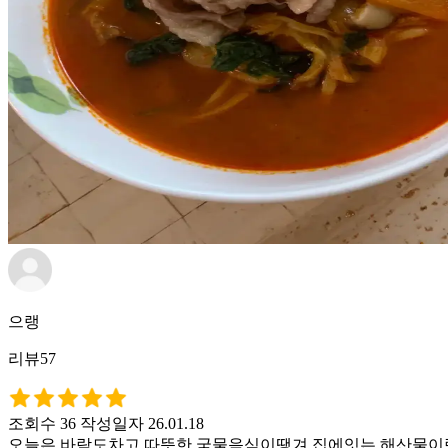
으랭
리뷰57
조회수 36
작성일자 26.01.18
오늘은 바람도차고 따뜻한 국물음식이땡겨 집에잇는 해산물이